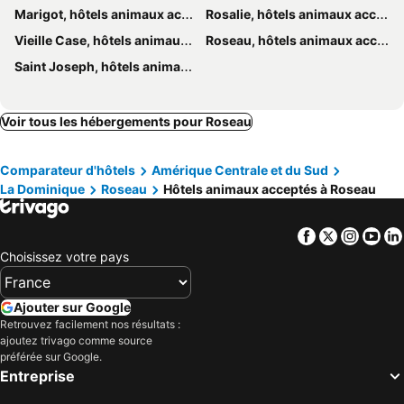
Marigot, hôtels animaux acceptés
Rosalie, hôtels animaux acceptés
Vieille Case, hôtels animaux acceptés
Roseau, hôtels animaux acceptés
Saint Joseph, hôtels animaux acceptés
Voir tous les hébergements pour Roseau
Comparateur d'hôtels
Amérique Centrale et du Sud
La Dominique
Roseau
Hôtels animaux acceptés à Roseau
Facebook
Twitter
Insta
Yo
Choisissez votre pays
Ajouter sur Google
Retrouvez facilement nos résultats :
ajoutez trivago comme source
préférée sur Google.
Entreprise