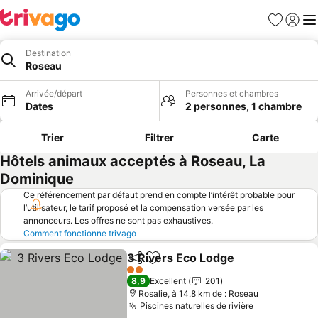
Favoris
Se con
Me
Destination
Roseau
Arrivée/départ
Personnes et chambres
Dates
2 personnes, 1 chambre
Trier
Filtrer
Carte
Hôtels animaux acceptés à Roseau, La
Dominique
Ce référencement par défaut prend en compte l’intérêt probable pour
l’utilisateur, le tarif proposé et la compensation versée par les
annonceurs. Les offres ne sont pas exhaustives.
Comment fonctionne trivago
3 Rivers Eco Lodge
Partager
Ajouter à mes favoris
2 Étoiles
8,9
Excellent
201
Rosalie, à 14.8 km de : Roseau
Piscines naturelles de rivière