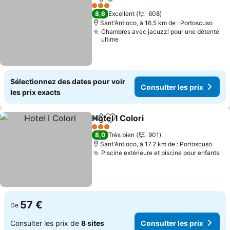
Partager
Ajouter à mes favoris
Consulter l
3 Étoiles
8,6
Excellent
608
Sant'Antioco, à 16.5 km de : Portoscuso
Chambres avec jacuzzi pour une détente
ultime
Sélectionnez des dates pour voir
Consulter les prix
les prix exacts
Hotel I Colori
Partager
Ajouter à mes favoris
Consulter les 
3 Étoiles
8,0
Très bien
901
Sant'Antioco, à 17.2 km de : Portoscuso
Piscine extérieure et piscine pour enfants
Co
57 €
De
Consulter les prix de
8 sites
Consulter les prix