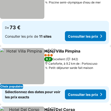
Piscine semi-olympique d'eau de mer
Consu
73 €
De
Consulter les prix de
11 sites
Consulter les prix
Hotel Villa Pimpina
Partager
Ajouter à mes favoris
Consulte
3 Étoiles
9,2
Excellent
842
Carloforte, à 9.2 km de : Portoscuso
Petit-déjeuner sarde fait maison
Consulter
Choix populaire
Sélectionnez des dates pour voir
Consulter les prix
les prix exacts
Hotel Del Corso