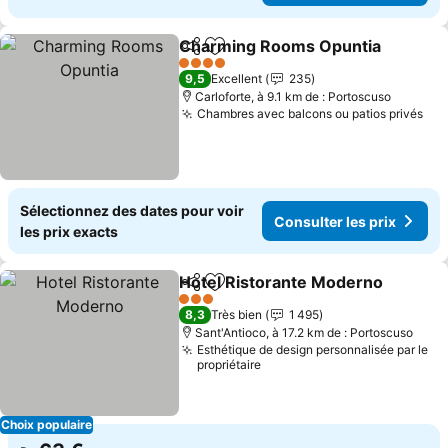
Charming Rooms Opuntia
Partager
Ajouter à mes favoris
4 Étoiles
9,5
Excellent
235
Carloforte, à 9.1 km de : Portoscuso
Chambres avec balcons ou patios privés
Con
Sélectionnez des dates pour voir
Consulter les prix
les prix exacts
Hotel Ristorante Moderno
Partager
Ajouter à mes favoris
3 Étoiles
8,3
Très bien
1 495
Sant'Antioco, à 17.2 km de : Portoscuso
Esthétique de design personnalisée par le
propriétaire
Choix populaire