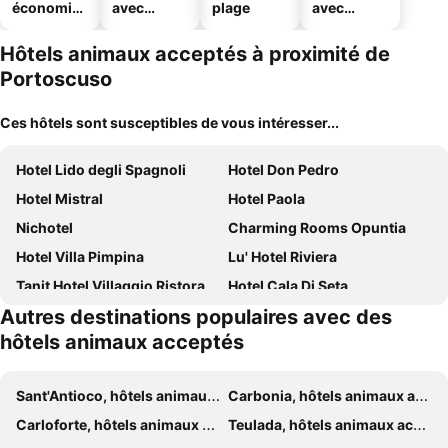
économiq
avec
plage
avec
ues
piscine
parking
Hôtels animaux acceptés à proximité de
Portoscuso
Ces hôtels sont susceptibles de vous intéresser...
Hotel Lido degli Spagnoli
Hotel Don Pedro
Hotel Mistral
Hotel Paola
Nichotel
Charming Rooms Opuntia
Hotel Villa Pimpina
Lu' Hotel Riviera
Tanit Hotel Villaggio Ristorante
Hotel Cala Di Seta
Autres destinations populaires avec des
Calasetta Residence
Lu' Hotel Carbonia
hôtels animaux acceptés
I tre schen
Hotel Aquarius
Hotel Stella Del Sud
Hotel Del Corso
Sant'Antioco, hôtels animaux acceptés
Carbonia, hôtels animaux acceptés
Hotel I Colori
Hotel Ristorante Moderno
Carloforte, hôtels animaux acceptés
Teulada, hôtels animaux acceptés
Euro Hotel Iglesias
Il Palazz8