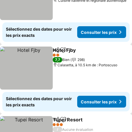
Cuisine italienne et régionale authentique
Co
Sélectionnez des dates pour voir
Consulter les prix
les prix exacts
Hotel Fjby
Partager
Ajouter à mes favoris
Consulter les pri
2 Étoiles
7,7
Bien
298
Calasetta, à 10.5 km de : Portoscuso
Sélectionnez des dates pour voir
Consulter les prix
les prix exacts
Tupei Resort
Partager
Ajouter à mes favoris
Consulter les 
3 Étoiles
/
Aucune évaluation