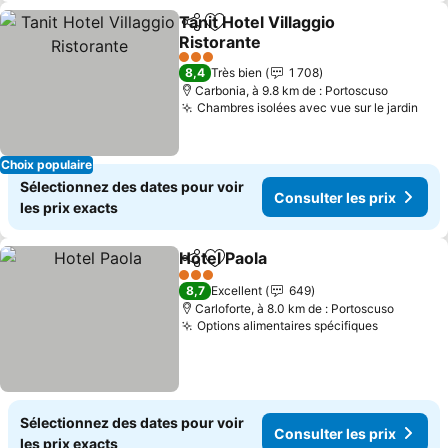
Tanit Hotel Villaggio
Partager
Ajouter à mes favoris
Ristorante
Consulter les prix
3 Étoiles
8,4
Très bien
1 708
Carbonia, à 9.8 km de : Portoscuso
Chambres isolées avec vue sur le jardin
Cons
Choix populaire
Sélectionnez des dates pour voir
Consulter les prix
les prix exacts
Hotel Paola
Partager
Ajouter à mes favoris
Consulter les p
3 Étoiles
8,7
Excellent
649
Carloforte, à 8.0 km de : Portoscuso
Options alimentaires spécifiques
Consulter
Sélectionnez des dates pour voir
Consulter les prix
les prix exacts