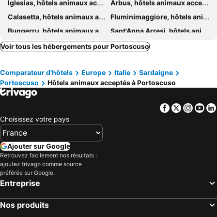
Iglesias, hôtels animaux acceptés
Arbus, hôtels animaux acceptés
Calasetta, hôtels animaux acceptés
Fluminimaggiore, hôtels animaux acceptés
Buggerru, hôtels animaux acceptés
Sant'Anna Arresi, hôtels animaux acceptés
Gonnesa, hôtels animaux acceptés
Masainas, hôtels animaux acceptés
Voir tous les hébergements pour Portoscuso
Guspini, hôtels animaux acceptés
Giba, hôtels animaux acceptés
Comparateur d'hôtels
Europe
Italie
Sardaigne
Piscinas, hôtels animaux acceptés
San Giovanni Suergiu, hôtels animaux acceptés
Portoscuso
Hôtels animaux acceptés à Portoscuso
Gonnosfanadiga, hôtels animaux acceptés
Villamassargia, hôtels animaux acceptés
Perdaxius, hôtels animaux acceptés
Domusnovas, hôtels animaux acceptés
Facebook
Twitter
Insta
Yo
Santadi, hôtels animaux acceptés
Tratalias, hôtels animaux acceptés
Choisissez votre pays
Villacidro, hôtels animaux acceptés
Narcao, hôtels animaux acceptés
Musei, hôtels animaux acceptés
Siliqua, hôtels animaux acceptés
Ajouter sur Google
Retrouvez facilement nos résultats :
Decimoputzu, hôtels animaux acceptés
ajoutez trivago comme source
préférée sur Google.
Entreprise
Nos produits