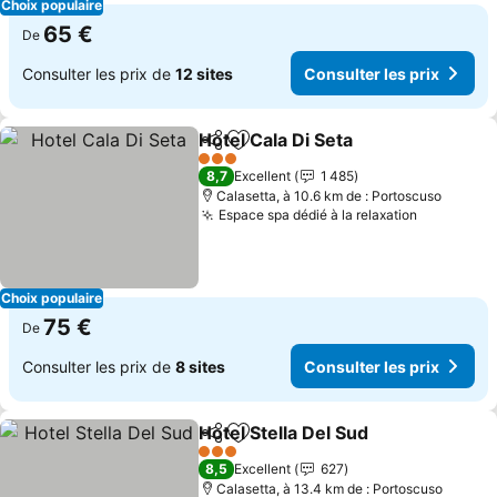
Choix populaire
65 €
De
Consulter les prix de
12 sites
Consulter les prix
Hotel Cala Di Seta
Partager
Ajouter à mes favoris
Consulter
3 Étoiles
8,7
Excellent
1 485
Calasetta, à 10.6 km de : Portoscuso
Espace spa dédié à la relaxation
Consulter
Choix populaire
75 €
De
Consulter les prix de
8 sites
Consulter les prix
Hotel Stella Del Sud
Partager
Ajouter à mes favoris
Consult
3 Étoiles
8,5
Excellent
627
Calasetta, à 13.4 km de : Portoscuso