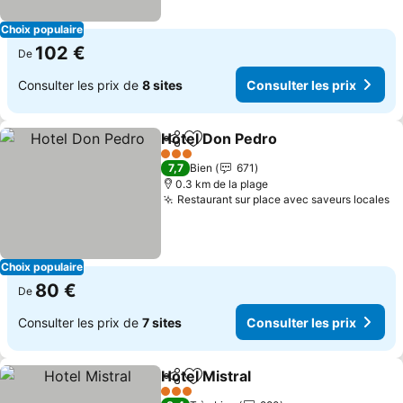
Choix populaire
102 €
De
Consulter les prix de
8 sites
Consulter les prix
Hotel Don Pedro
Partager
Ajouter à mes favoris
Consulter 
3 Étoiles
7,7
Bien
671
0.3 km de la plage
Restaurant sur place avec saveurs locales
Co
Choix populaire
80 €
De
Consulter les prix de
7 sites
Consulter les prix
Hotel Mistral
Partager
Ajouter à mes favoris
Consulter les 
3 Étoiles