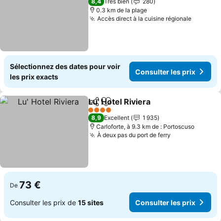
8,4
Très bien
280
0.3 km de la plage
Accès direct à la cuisine régionale
Consulte
Sélectionnez des dates pour voir
Consulter les prix
les prix exacts
Lu' Hotel Riviera
Partager
Ajouter à mes favoris
Consulter 
4 Étoiles
8,9
Excellent
1 935
Carloforte, à 9.3 km de : Portoscuso
À deux pas du port de ferry
Consulter les
73 €
De
Consulter les prix de
15 sites
Consulter les prix