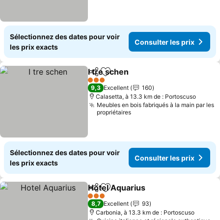
Sélectionnez des dates pour voir
Consulter les prix
les prix exacts
I tre schen
Partager
Ajouter à mes favoris
Consulter les pr
3 Étoiles
9,3
Excellent
160
Calasetta, à 13.3 km de : Portoscuso
Meubles en bois fabriqués à la main par les
propriétaires
Sélectionnez des dates pour voir
Consulter les prix
les prix exacts
Hotel Aquarius
Partager
Ajouter à mes favoris
Consulter le
3 Étoiles
8,7
Excellent
93
Carbonia, à 13.3 km de : Portoscuso