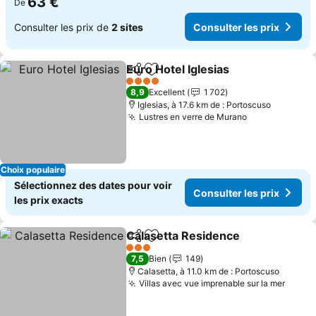
63 €
De
Consulter les prix de
2 sites
Consulter les prix
Euro Hotel Iglesias
Partager
Ajouter à mes favoris
Consulte
4 Étoiles
8,9
Excellent
1 702
Iglesias, à 17.6 km de : Portoscuso
Lustres en verre de Murano
Consulter les
Choix populaire
Sélectionnez des dates pour voir
Consulter les prix
les prix exacts
Calasetta Residence
Partager
Ajouter à mes favoris
Consul
3 Étoiles
7,5
Bien
149
Calasetta, à 11.0 km de : Portoscuso
Villas avec vue imprenable sur la mer
Consul