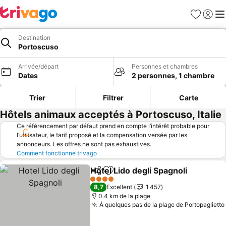
Favoris
Se con
Me
Destination
Portoscuso
Arrivée/départ
Personnes et chambres
Dates
2 personnes, 1 chambre
Trier
Filtrer
Carte
Hôtels animaux acceptés à Portoscuso, Italie
Ce référencement par défaut prend en compte l’intérêt probable pour
l’utilisateur, le tarif proposé et la compensation versée par les
annonceurs. Les offres ne sont pas exhaustives.
Comment fonctionne trivago
Hotel Lido degli Spagnoli
Partager
Ajouter à mes favoris
C
4 Étoiles
8,7
Excellent
1 457
0.4 km de la plage
À quelques pas de la plage de Portopaglietto