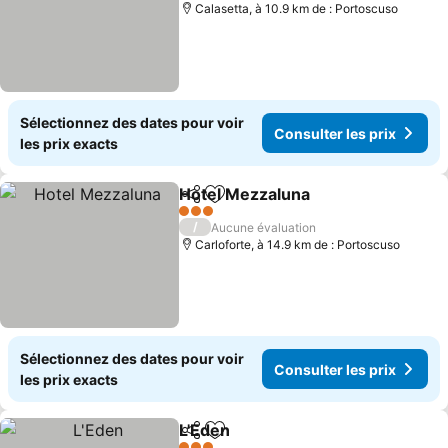
Calasetta, à 10.9 km de : Portoscuso
Sélectionnez des dates pour voir
Consulter les prix
les prix exacts
Hotel Mezzaluna
Partager
Ajouter à mes favoris
Consulter 
3 Étoiles
/
Aucune évaluation
Carloforte, à 14.9 km de : Portoscuso
Sélectionnez des dates pour voir
Consulter les prix
les prix exacts
L'Eden
Partager
Ajouter à mes favoris
Consulter les prix