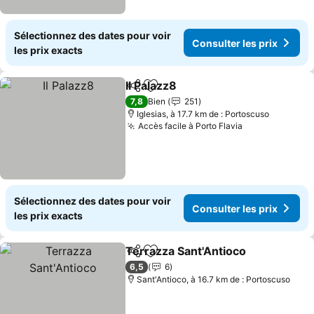
Sélectionnez des dates pour voir
Consulter les prix
les prix exacts
Il Palazz8
Partager
Ajouter à mes favoris
Consulter les pri
7,8
Bien
251
Iglesias, à 17.7 km de : Portoscuso
Accès facile à Porto Flavia
Consulter les
Sélectionnez des dates pour voir
Consulter les prix
les prix exacts
Terrazza Sant'Antioco
Partager
Ajouter à mes favoris
Cons
6,5
6
Sant'Antioco, à 16.7 km de : Portoscuso