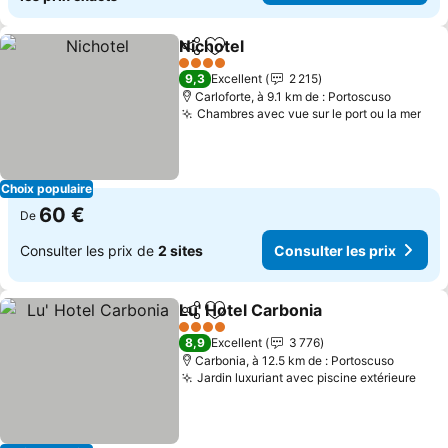
Nichotel
Partager
Ajouter à mes favoris
Consulter les prix
4 Étoiles
9,3
Excellent
2 215
Carloforte, à 9.1 km de : Portoscuso
Chambres avec vue sur le port ou la mer
Con
Choix populaire
60 €
De
Consulter les prix de
2 sites
Consulter les prix
Lu' Hotel Carbonia
Partager
Ajouter à mes favoris
Consulte
4 Étoiles
8,9
Excellent
3 776
Carbonia, à 12.5 km de : Portoscuso
Jardin luxuriant avec piscine extérieure
Cons