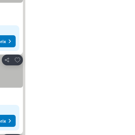
rix
Ajouter à mes favoris
Partager
rix