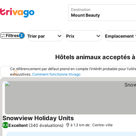
Destination
Filtres
2
Trier par
Prix
Emplacement
Hôtels animaux acceptés à
Ce référencement par défaut prend en compte l’intérêt probable pour l’utili
exhaustives.
Comment fonctionne trivago
Snowview Holiday Units
Consulter les prix
Excellent
(340 évaluations)
9,0
à 1.3 km de : Centre-ville