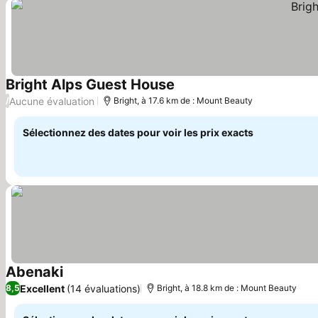
Bright Alps Guest House
Consulter les prix
Aucune évaluation
/
Bright, à 17.6 km de : Mount Beauty
Sélectionnez des dates pour voir les prix exacts
Abenaki
Consulter les prix
Excellent
(14 évaluations)
8,5
Bright, à 18.8 km de : Mount Beauty