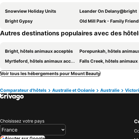
Snowview Holiday Units
Leander On Delany@bright
Bright Gypsy
Old Mill Park - Family Friendly And Pet Frie
Autres destinations populaires avec des hôte
Bright, hôtels animaux acceptés
Porepunkah, hôtels animaux acce
Myrtleford, hôtels animaux acceptés
Falls Creek, hôtels animaux acce
Voir tous les hébergements pour Mount Beauty
Comparateur d'hôtels
Australie et Océanie
Australie
Victor
Choisissez votre pays
Co
Co
Ajouter sur Google