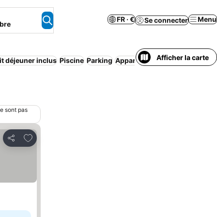
FR · €
Menu
Se connecter
bre
Afficher la carte
it déjeuner inclus
Piscine
Parking
Appart’hôtel
ne sont pas
Ajouter à mes favoris
Partager