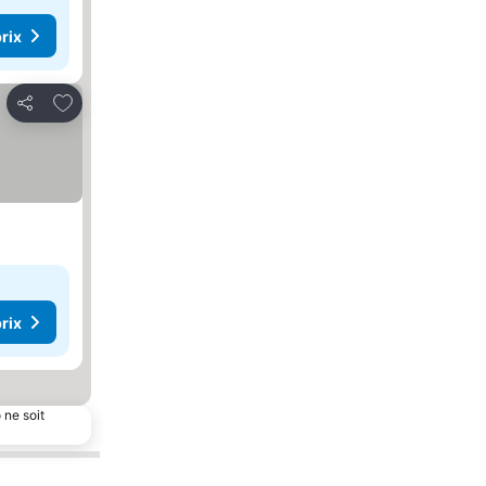
rix
Ajouter à mes favoris
Partager
rix
 ne soit