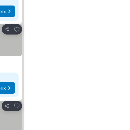
rix
Ajouter à mes favoris
Partager
rix
Ajouter à mes favoris
Partager