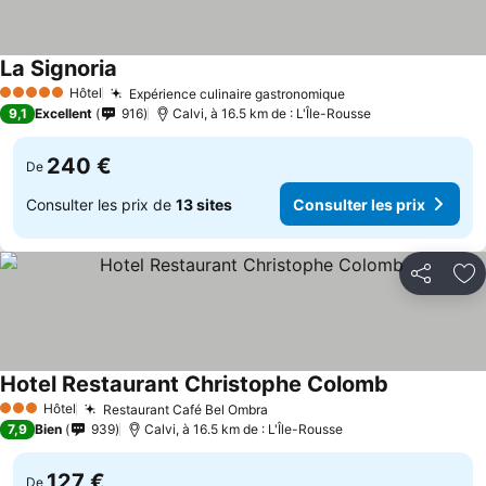
La Signoria
Hôtel
Expérience culinaire gastronomique
5 Étoiles
9,1
Excellent
916
Calvi, à 16.5 km de : L'Île-Rousse
240 €
De
Consulter les prix de
13 sites
Consulter les prix
Partager
Aj
Hotel Restaurant Christophe Colomb
Hôtel
Restaurant Café Bel Ombra
3 Étoiles
7,9
Bien
939
Calvi, à 16.5 km de : L'Île-Rousse
127 €
De