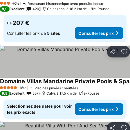
Hôtel
Restaurant bistronomique avec produits locaux
3 Étoiles
8,9
Excellent
420
Calenzana, à 16.2 km de : L'Île-Rousse
207 €
De
Consulter les prix de
5 sites
Consulter les prix
Partager
Aj
Domaine Villas Mandarine Private Pools & Spa
Hôtel
Piscines privées chauffées
5 Étoiles
9,8
Excellent
557
Calvi, à 17.5 km de : L'Île-Rousse
Sélectionnez des dates pour voir
Consulter les prix
les prix exacts