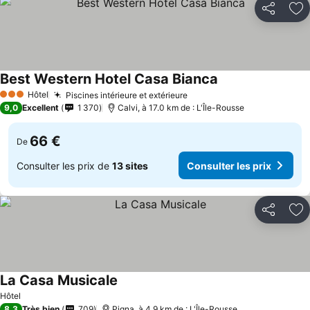
Partager
Aj
Best Western Hotel Casa Bianca
Hôtel
Piscines intérieure et extérieure
3 Étoiles
9,0
Excellent
1 370
Calvi, à 17.0 km de : L'Île-Rousse
66 €
De
Consulter les prix de
13 sites
Consulter les prix
Partager
Aj
La Casa Musicale
Hôtel
8,3
Très bien
709
Pigna, à 4.9 km de : L'Île-Rousse