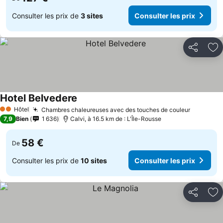
Consulter les prix de
3 sites
Consulter les prix
Partager
Aj
Hotel Belvedere
Hôtel
Chambres chaleureuses avec des touches de couleur
2 Étoiles
7,9
Bien
1 636
Calvi, à 16.5 km de : L'Île-Rousse
58 €
De
Consulter les prix de
10 sites
Consulter les prix
Partager
Aj