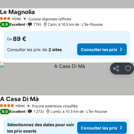
Le Magnolia
Hôtel
Cuisine régionale raffinée
3 Étoiles
8,9
Excellent
774
Calvi, à 16.5 km de : L'Île-Rousse
89 €
De
Consulter les prix de
2 sites
Consulter les prix
Partager
Aj
A Casa Di Mà
Hôtel
Piscine extérieure chauffée
4 Étoiles
9,0
Excellent
1 273
Lumio, à 10.5 km de : L'Île-Rousse
Sélectionnez des dates pour voir
Consulter les prix
les prix exacts