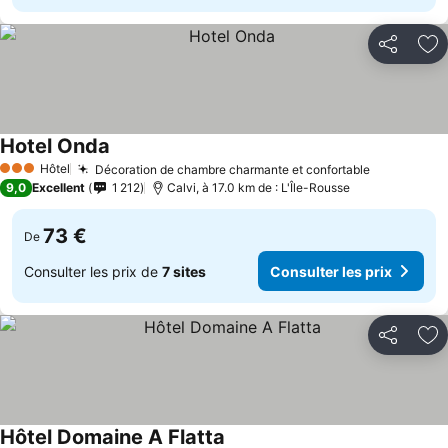
Partager
Aj
Hotel Onda
Hôtel
Décoration de chambre charmante et confortable
3 Étoiles
9,0
Excellent
1 212
Calvi, à 17.0 km de : L'Île-Rousse
73 €
De
Consulter les prix de
7 sites
Consulter les prix
Partager
Aj
Hôtel Domaine A Flatta