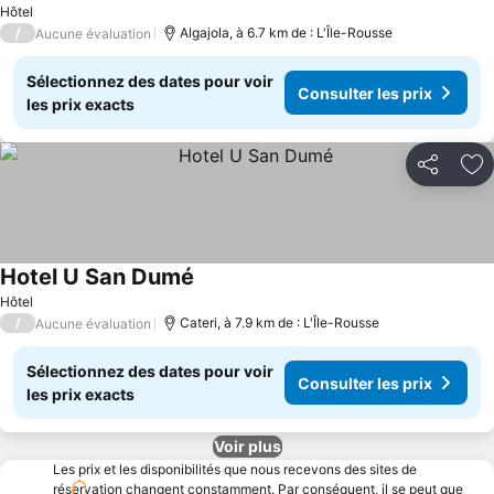
Hôtel
/
Algajola, à 6.7 km de : L'Île-Rousse
Aucune évaluation
Sélectionnez des dates pour voir
Consulter les prix
les prix exacts
Partager
Aj
Hotel U San Dumé
Hôtel
/
Cateri, à 7.9 km de : L'Île-Rousse
Aucune évaluation
Sélectionnez des dates pour voir
Consulter les prix
les prix exacts
Voir plus
Les prix et les disponibilités que nous recevons des sites de
réservation changent constamment. Par conséquent, il se peut que