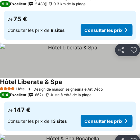
3 Étoiles
9,0
Excellent
2 480
0.3 km de la plage
75 €
De
Consulter les prix de
8 sites
Consulter les prix
Partager
Aj
Hôtel Liberata & Spa
Hôtel
Design de maison seigneuriale Art Déco
4 Étoiles
9,4
Excellent
862
Juste à côté de la plage
147 €
De
Consulter les prix de
13 sites
Consulter les prix