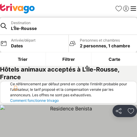
Favoris
Se con
Me
Destination
L'Île-Rousse
Arrivée/départ
Personnes et chambres
Dates
2 personnes, 1 chambre
Trier
Filtrer
Carte
Hôtels animaux acceptés à L'Île-Rousse,
France
Ce référencement par défaut prend en compte l’intérêt probable pour
l’utilisateur, le tarif proposé et la compensation versée par les
annonceurs. Les offres ne sont pas exhaustives.
Comment fonctionne trivago
Partager
Aj