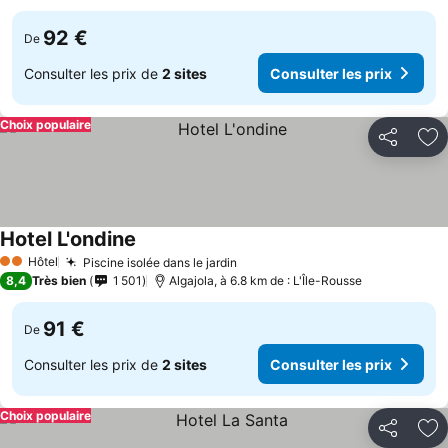
92 €
De
Consulter les prix de
2 sites
Consulter les prix
Choix populaire
Partager
Aj
Hotel L'ondine
Hôtel
Piscine isolée dans le jardin
2 Étoiles
8,4
Très bien
1 501
Algajola, à 6.8 km de : L'Île-Rousse
91 €
De
Consulter les prix de
2 sites
Consulter les prix
Choix populaire
Partager
Aj