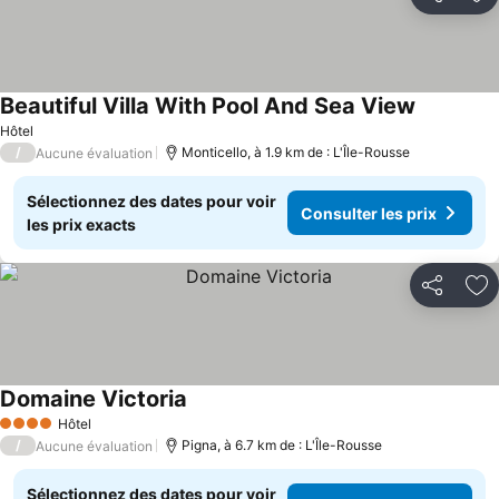
Partager
Aj
Beautiful Villa With Pool And Sea View
Hôtel
/
Monticello, à 1.9 km de : L'Île-Rousse
Aucune évaluation
Sélectionnez des dates pour voir
Consulter les prix
les prix exacts
Partager
Aj
Domaine Victoria
Hôtel
4 Étoiles
/
Pigna, à 6.7 km de : L'Île-Rousse
Aucune évaluation
Sélectionnez des dates pour voir