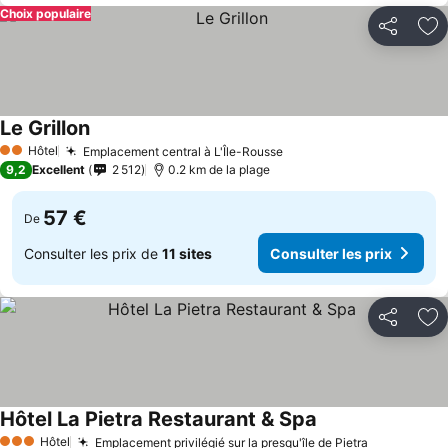
Choix populaire
Partager
Aj
Le Grillon
Hôtel
Emplacement central à L'Île-Rousse
2 Étoiles
9,2
Excellent
2 512
0.2 km de la plage
57 €
De
Consulter les prix de
11 sites
Consulter les prix
Partager
Aj
Hôtel La Pietra Restaurant & Spa
Hôtel
Emplacement privilégié sur la presqu'île de Pietra