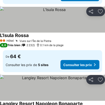
Partager
Aj
L'Isula Rossa
Hôtel
Vues sur l'Île de la Pietra
2 Étoiles
8,0
Très bien
2 232
0.1 km de la plage
64 €
De
Consulter les prix de
5 sites
Consulter les prix
Partager
Aj
Langley Resort Napoleon Bonaparte