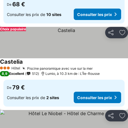
68 €
De
Consulter les prix de
10 sites
Consulter les prix
Choix populaire
Partager
Aj
Castelia
Hôtel
Piscine panoramique avec vue sur la mer
3 Étoiles
8,9
Excellent
512
Lumio, à 10.3 km de : L'Île-Rousse
79 €
De
Consulter les prix de
2 sites
Consulter les prix
Partager
Aj