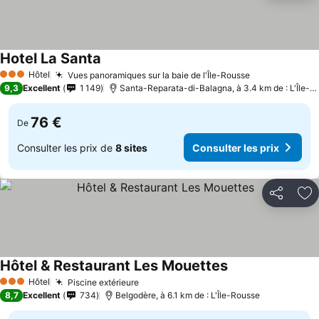
Hotel La Santa
Hôtel
Vues panoramiques sur la baie de l'Île-Rousse
3 Étoiles
9,3
Excellent
1 149
Santa-Reparata-di-Balagna, à 3.4 km de : L'Île-Rousse
76 €
De
Consulter les prix de
8 sites
Consulter les prix
Partager
Aj
Hôtel & Restaurant Les Mouettes
Hôtel
Piscine extérieure
3 Étoiles
8,7
Excellent
734
Belgodère, à 6.1 km de : L'Île-Rousse