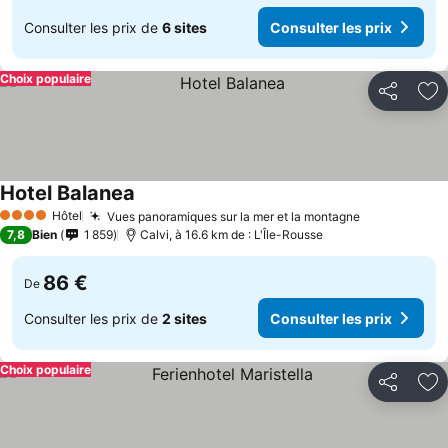
Consulter les prix de
6 sites
Consulter les prix
Choix populaire
Partager
Aj
Hotel Balanea
Hôtel
Vues panoramiques sur la mer et la montagne
4 Étoiles
7,8
Bien
1 859
Calvi, à 16.6 km de : L'Île-Rousse
86 €
De
Consulter les prix de
2 sites
Consulter les prix
Choix populaire
Partager
Aj