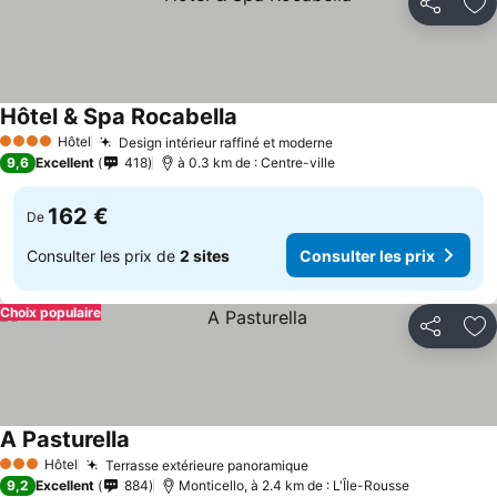
Partager
Aj
Hôtel & Spa Rocabella
Hôtel
Design intérieur raffiné et moderne
4 Étoiles
9,6
Excellent
418
à 0.3 km de : Centre-ville
162 €
De
Consulter les prix de
2 sites
Consulter les prix
Choix populaire
Partager
Aj
A Pasturella
Hôtel
Terrasse extérieure panoramique
3 Étoiles
9,2
Excellent
884
Monticello, à 2.4 km de : L'Île-Rousse