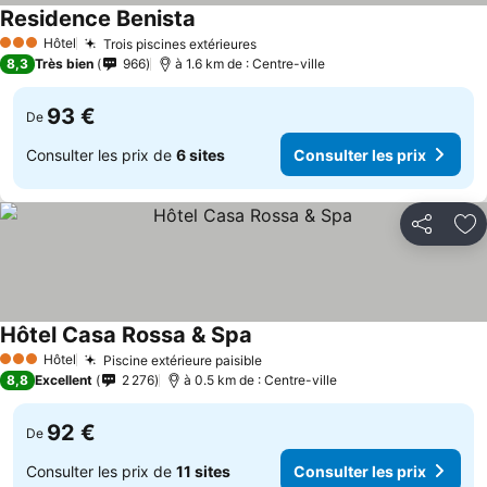
Residence Benista
Hôtel
Trois piscines extérieures
3 Étoiles
8,3
Très bien
966
à 1.6 km de : Centre-ville
93 €
De
Consulter les prix de
6 sites
Consulter les prix
Partager
Aj
Hôtel Casa Rossa & Spa
Hôtel
Piscine extérieure paisible
3 Étoiles
8,8
Excellent
2 276
à 0.5 km de : Centre-ville
92 €
De
Consulter les prix de
11 sites
Consulter les prix