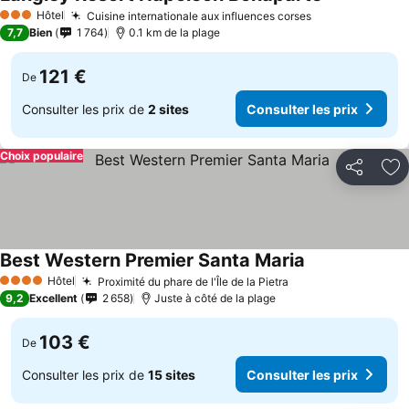
Hôtel
Cuisine internationale aux influences corses
3 Étoiles
7,7
Bien
1 764
0.1 km de la plage
121 €
De
Consulter les prix de
2 sites
Consulter les prix
Choix populaire
Partager
Aj
Best Western Premier Santa Maria
Hôtel
Proximité du phare de l'Île de la Pietra
4 Étoiles
9,2
Excellent
2 658
Juste à côté de la plage
103 €
De
Consulter les prix de
15 sites
Consulter les prix