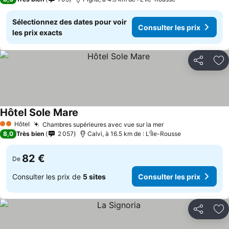
Sélectionnez des dates pour voir
Consulter les prix
les prix exacts
Partager
Aj
Hôtel Sole Mare
Hôtel
Chambres supérieures avec vue sur la mer
2 Étoiles
8,0
Très bien
2 057
Calvi, à 16.5 km de : L'Île-Rousse
82 €
De
Consulter les prix de
5 sites
Consulter les prix
Partager
Aj