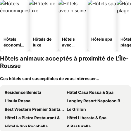
Hôtels
Hôtels de
Hôtels
Hôtels spa
Hôtel
économiq
luxe
avec
plag
ues
piscine
Hôtels animaux acceptés à proximité de L'Île-
Rousse
Ces hôtels sont susceptibles de vous intéresser...
Residence Benista
Hôtel Casa Rossa & Spa
L'Isula Rossa
Langley Resort Napoleon Bonaparte
Best Western Premier Santa Maria
Le Grillon
Hôtel La Pietra Restaurant & Spa
Hôtel Liberata & Spa
Hôtel & Spa Rocabella
A Pasturella