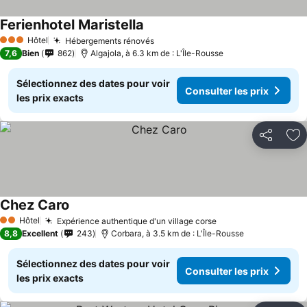
Ferienhotel Maristella
Hôtel
Hébergements rénovés
3 Étoiles
7,6
Bien
862
Algajola, à 6.3 km de : L'Île-Rousse
Sélectionnez des dates pour voir
Consulter les prix
les prix exacts
Partager
Aj
Chez Caro
Hôtel
Expérience authentique d'un village corse
2 Étoiles
8,8
Excellent
243
Corbara, à 3.5 km de : L'Île-Rousse
Sélectionnez des dates pour voir
Consulter les prix
les prix exacts