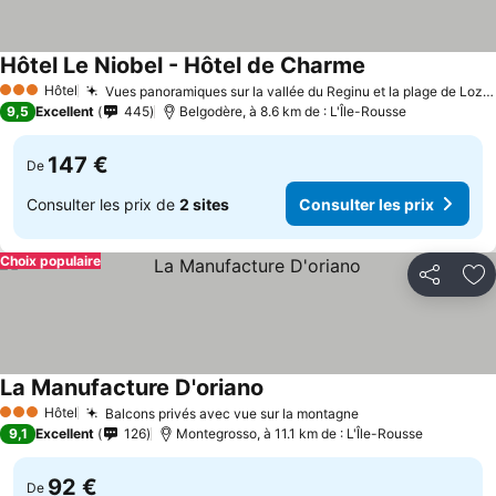
Hôtel Le Niobel - Hôtel de Charme
Hôtel
Vues panoramiques sur la vallée du Reginu et la plage de Lozari
3 Étoiles
9,5
Excellent
445
Belgodère, à 8.6 km de : L'Île-Rousse
147 €
De
Consulter les prix de
2 sites
Consulter les prix
Choix populaire
Partager
Aj
La Manufacture D'oriano
Hôtel
Balcons privés avec vue sur la montagne
3 Étoiles
9,1
Excellent
126
Montegrosso, à 11.1 km de : L'Île-Rousse
92 €
De