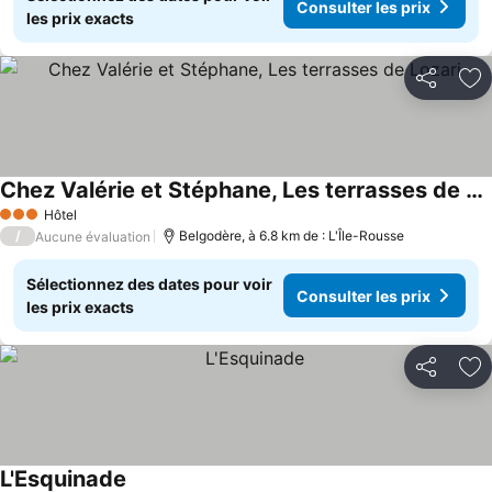
Consulter les prix
les prix exacts
Partager
Aj
Chez Valérie et Stéphane, Les terrasses de Lozari
Hôtel
3 Étoiles
/
Belgodère, à 6.8 km de : L'Île-Rousse
Aucune évaluation
Sélectionnez des dates pour voir
Consulter les prix
les prix exacts
Partager
Aj
L'Esquinade