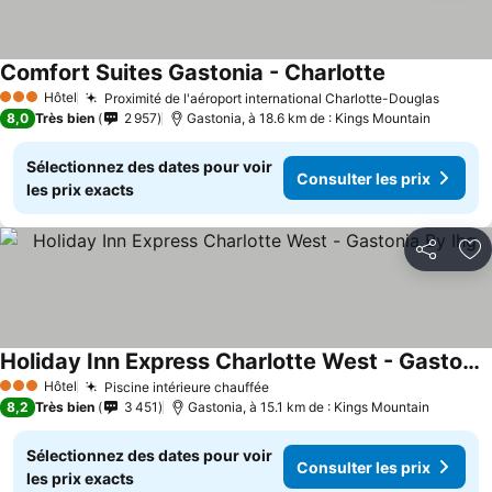
Comfort Suites Gastonia - Charlotte
Hôtel
Proximité de l'aéroport international Charlotte-Douglas
3 Étoiles
8,0
Très bien
2 957
Gastonia, à 18.6 km de : Kings Mountain
Sélectionnez des dates pour voir
Consulter les prix
les prix exacts
Partager
Aj
Holiday Inn Express Charlotte West - Gastonia By Ihg
Hôtel
Piscine intérieure chauffée
3 Étoiles
8,2
Très bien
3 451
Gastonia, à 15.1 km de : Kings Mountain
Sélectionnez des dates pour voir
Consulter les prix
les prix exacts