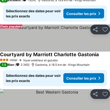
8,7
Excellent
1 824
Gastonia, à 19.8 km de : Kings Mountain
Sélectionnez des dates pour voir
Consulter les prix
les prix exacts
Choix populaire
Partager
Aj
Courtyard by Marriott Charlotte Gastonia
Hôtel
foyer extérieur et gazebo
3 Étoiles
7,5
Bien
3 365
Gastonia, à 18.5 km de : Kings Mountain
Sélectionnez des dates pour voir
Consulter les prix
les prix exacts
Partager
Aj