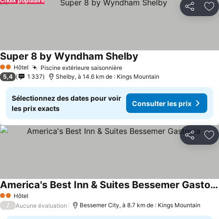
Choix populaire
Partager
Aj
Super 8 by Wyndham Shelby
Hôtel
Piscine extérieure saisonnière
2 Étoiles
5,4
1 337
Shelby, à 14.6 km de : Kings Mountain
Sélectionnez des dates pour voir
Consulter les prix
les prix exacts
Partager
Aj
America's Best Inn & Suites Bessemer Gastonia
Hôtel
2 Étoiles
/
Bessemer City, à 8.7 km de : Kings Mountain
Aucune évaluation