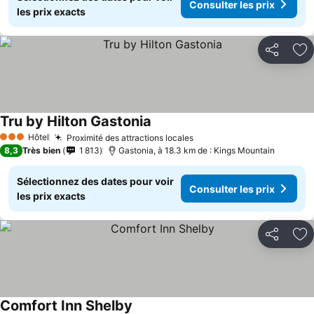
Consulter les prix
les prix exacts
Partager
Aj
Tru by Hilton Gastonia
Hôtel
Proximité des attractions locales
3 Étoiles
8,3
Très bien
1 813
Gastonia, à 18.3 km de : Kings Mountain
Sélectionnez des dates pour voir
Consulter les prix
les prix exacts
Partager
Aj
Comfort Inn Shelby