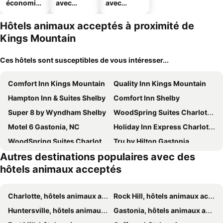
économiq
avec
avec
ues
piscine
parking
Hôtels animaux acceptés à proximité de
Kings Mountain
Ces hôtels sont susceptibles de vous intéresser...
Comfort Inn Kings Mountain
Quality Inn Kings Mountain
Hampton Inn & Suites Shelby
Comfort Inn Shelby
Super 8 by Wyndham Shelby
WoodSpring Suites Charlotte Gastonia
Motel 6 Gastonia, NC
Holiday Inn Express Charlotte West - Gastonia By Ihg
WoodSpring Suites Charlotte Shelby
Tru by Hilton Gastonia
Autres destinations populaires avec des
Best Western Gastonia
Courtyard by Marriott Charlotte Gastonia
hôtels animaux acceptés
Hampton Inn Charlotte-Gastonia
Comfort Suites Gastonia - Charlotte
Hilton Garden Inn Gastonia
Charlotte, hôtels animaux acceptés
Rock Hill, hôtels animaux acceptés
Huntersville, hôtels animaux acceptés
Gastonia, hôtels animaux acceptés