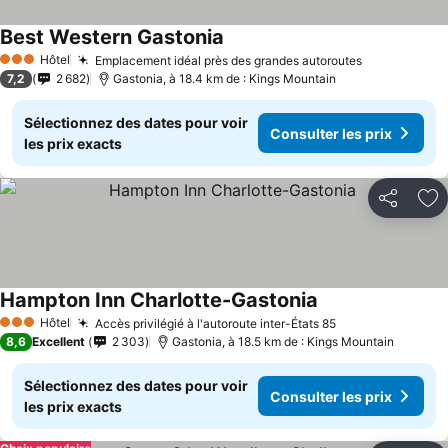
Best Western Gastonia
Hôtel
Emplacement idéal près des grandes autoroutes
3 Étoiles
7,2
2 682
Gastonia, à 18.4 km de : Kings Mountain
Sélectionnez des dates pour voir
Consulter les prix
les prix exacts
Partager
Aj
Hampton Inn Charlotte-Gastonia
Hôtel
Accès privilégié à l'autoroute inter-États 85
3 Étoiles
8,6
Excellent
2 303
Gastonia, à 18.5 km de : Kings Mountain
Sélectionnez des dates pour voir
Consulter les prix
les prix exacts