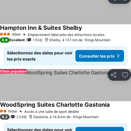
Partager
Aj
Hampton Inn & Suites Shelby
Hôtel
Emplacement idéal près des attractions locales
3 Étoiles
8,6
Excellent
1 514
Shelby, à 13.1 km de : Kings Mountain
Sélectionnez des dates pour voir
Consulter les prix
les prix exacts
Choix populaire
Partager
Aj
WoodSpring Suites Charlotte Gastonia
Hôtel
Accès à une salle de sport dédiée
2 Étoiles
6,2
2 236
Gastonia, à 14.8 km de : Kings Mountain
Sélectionnez des dates pour voir