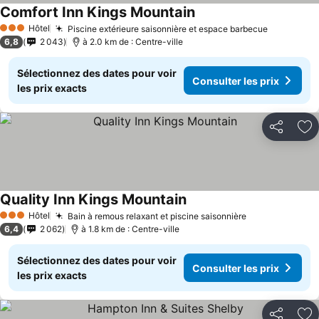
Comfort Inn Kings Mountain
Hôtel
Piscine extérieure saisonnière et espace barbecue
3 Étoiles
6,8
2 043
à 2.0 km de : Centre-ville
Sélectionnez des dates pour voir
Consulter les prix
les prix exacts
Partager
Aj
Quality Inn Kings Mountain
Hôtel
Bain à remous relaxant et piscine saisonnière
3 Étoiles
6,4
2 062
à 1.8 km de : Centre-ville
Sélectionnez des dates pour voir
Consulter les prix
les prix exacts