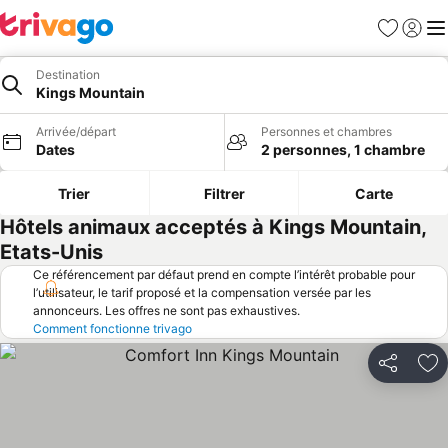
Favoris
Se con
Me
Destination
Kings Mountain
Arrivée/départ
Personnes et chambres
Dates
2 personnes, 1 chambre
Trier
Filtrer
Carte
Hôtels animaux acceptés à Kings Mountain,
Etats-Unis
Ce référencement par défaut prend en compte l’intérêt probable pour
l’utilisateur, le tarif proposé et la compensation versée par les
annonceurs. Les offres ne sont pas exhaustives.
Comment fonctionne trivago
Partager
Aj