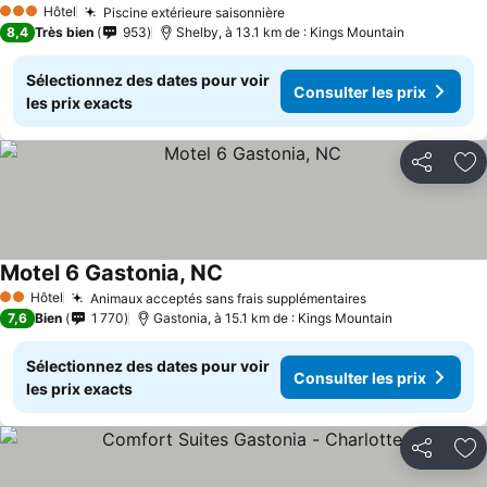
Hôtel
Piscine extérieure saisonnière
3 Étoiles
8,4
Très bien
953
Shelby, à 13.1 km de : Kings Mountain
Sélectionnez des dates pour voir
Consulter les prix
les prix exacts
Partager
Aj
Motel 6 Gastonia, NC
Hôtel
Animaux acceptés sans frais supplémentaires
2 Étoiles
7,6
Bien
1 770
Gastonia, à 15.1 km de : Kings Mountain
Sélectionnez des dates pour voir
Consulter les prix
les prix exacts
Partager
Aj