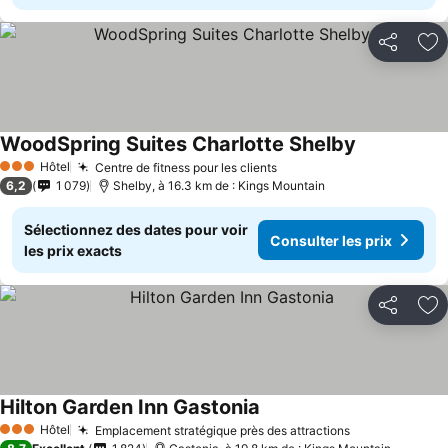
Partager
Aj
WoodSpring Suites Charlotte Shelby
Hôtel
Centre de fitness pour les clients
3 Étoiles
6,2
1 079
Shelby, à 16.3 km de : Kings Mountain
Sélectionnez des dates pour voir
Consulter les prix
les prix exacts
Partager
Aj
Hilton Garden Inn Gastonia
Hôtel
Emplacement stratégique près des attractions
3 Étoiles