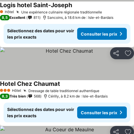
Logis hotel Saint-Joseph
Hôtel
Une expérience culinaire régionale traditionnelle
1 Étoiles
8,5
Excellent
811
Sancoins, à 18.6 km de : Isle-et-Bardais
Sélectionnez des dates pour voir
Consulter les prix
les prix exacts
Partager
Aj
Hotel Chez Chaumat
Hôtel
Dressage de table traditionnel authentique
3 Étoiles
8,3
Très bien
568
Cérilly, à 8.2 km de : Isle-et-Bardais
Sélectionnez des dates pour voir
Consulter les prix
les prix exacts