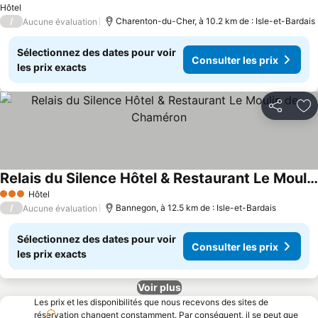
Hôtel
/
Charenton-du-Cher, à 10.2 km de : Isle-et-Bardais
Aucune évaluation
Sélectionnez des dates pour voir
Consulter les prix
les prix exacts
Partager
Aj
Relais du Silence Hôtel & Restaurant Le Moulin de Chaméron
Hôtel
3 Étoiles
/
Bannegon, à 12.5 km de : Isle-et-Bardais
Aucune évaluation
Sélectionnez des dates pour voir
Consulter les prix
les prix exacts
Voir plus
Les prix et les disponibilités que nous recevons des sites de
réservation changent constamment. Par conséquent, il se peut que