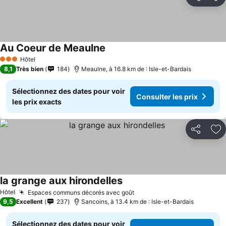
Partager
Aj
Au Coeur de Meaulne
Hôtel
3 Étoiles
8,1
Très bien
184
Meaulne, à 16.8 km de : Isle-et-Bardais
Sélectionnez des dates pour voir
Consulter les prix
les prix exacts
Partager
Aj
la grange aux hirondelles
Hôtel
Espaces communs décorés avec goût
9,5
Excellent
237
Sancoins, à 13.4 km de : Isle-et-Bardais
Sélectionnez des dates pour voir