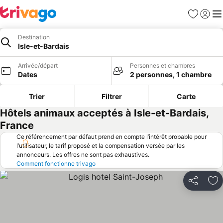
Favoris
Se con
Me
Destination
Isle-et-Bardais
Arrivée/départ
Personnes et chambres
Dates
2 personnes, 1 chambre
Trier
Filtrer
Carte
Hôtels animaux acceptés à Isle-et-Bardais,
France
Ce référencement par défaut prend en compte l’intérêt probable pour
l’utilisateur, le tarif proposé et la compensation versée par les
annonceurs. Les offres ne sont pas exhaustives.
Comment fonctionne trivago
Partager
Aj