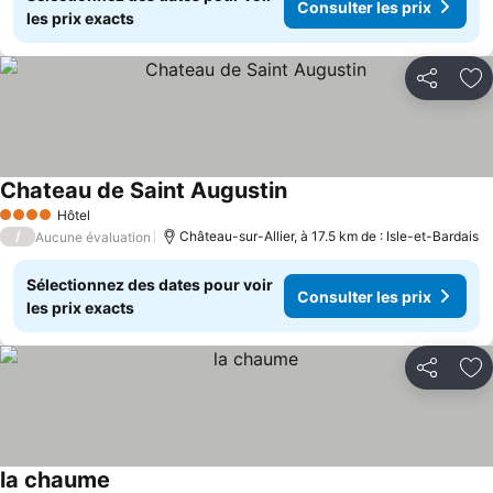
Consulter les prix
les prix exacts
Partager
Aj
Chateau de Saint Augustin
Hôtel
4 Étoiles
/
Château-sur-Allier, à 17.5 km de : Isle-et-Bardais
Aucune évaluation
Sélectionnez des dates pour voir
Consulter les prix
les prix exacts
Partager
Aj
la chaume