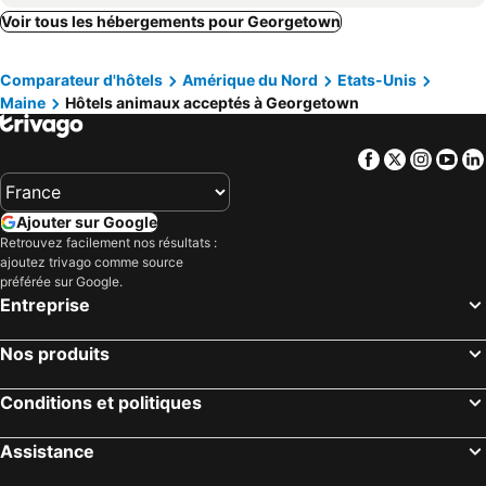
Sebasco Estates, hôtels animaux acceptés
Wiscasset, hôtels animaux acceptés
Voir tous les hébergements pour Georgetown
Tenants Harbor, hôtels animaux acceptés
Waldoboro, hôtels animaux acceptés
Comparateur d'hôtels
Amérique du Nord
Etats-Unis
Westbrook, hôtels animaux acceptés
Bailey Island, hôtels animaux acceptés
Maine
Hôtels animaux acceptés à Georgetown
Topsham, hôtels animaux acceptés
Gardiner, hôtels animaux acceptés
Falmouth, hôtels animaux acceptés
Pownal, hôtels animaux acceptés
Facebook
Twitter
Insta
Yo
Friendship, hôtels animaux acceptés
Phippsburg, hôtels animaux acceptés
Newcastle, hôtels animaux acceptés
Southport, hôtels animaux acceptés
Ajouter sur Google
Southport, hôtels animaux acceptés
Corea, hôtels animaux acceptés
Retrouvez facilement nos résultats :
ajoutez trivago comme source
préférée sur Google.
Entreprise
Nos produits
Conditions et politiques
Assistance