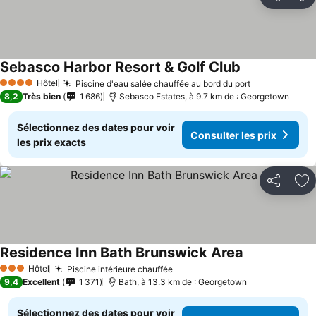
Partager
Aj
Sebasco Harbor Resort & Golf Club
Hôtel
Piscine d'eau salée chauffée au bord du port
4 Étoiles
8,2
Très bien
1 686
Sebasco Estates, à 9.7 km de : Georgetown
Sélectionnez des dates pour voir
Consulter les prix
les prix exacts
Partager
Aj
Residence Inn Bath Brunswick Area
Hôtel
Piscine intérieure chauffée
3 Étoiles
9,4
Excellent
1 371
Bath, à 13.3 km de : Georgetown
Sélectionnez des dates pour voir