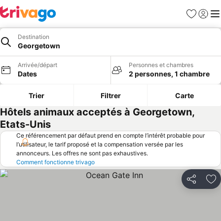
Favoris
Se con
Me
Destination
Georgetown
Arrivée/départ
Personnes et chambres
Dates
2 personnes, 1 chambre
Trier
Filtrer
Carte
Hôtels animaux acceptés à Georgetown,
Etats-Unis
Ce référencement par défaut prend en compte l’intérêt probable pour
l’utilisateur, le tarif proposé et la compensation versée par les
annonceurs. Les offres ne sont pas exhaustives.
Comment fonctionne trivago
Partager
Aj