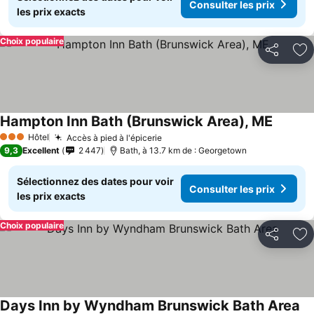
Consulter les prix
les prix exacts
Choix populaire
Partager
Aj
Hampton Inn Bath (Brunswick Area), ME
Hôtel
Accès à pied à l'épicerie
3 Étoiles
9,3
Excellent
2 447
Bath, à 13.7 km de : Georgetown
Sélectionnez des dates pour voir
Consulter les prix
les prix exacts
Choix populaire
Partager
Aj
Days Inn by Wyndham Brunswick Bath Area