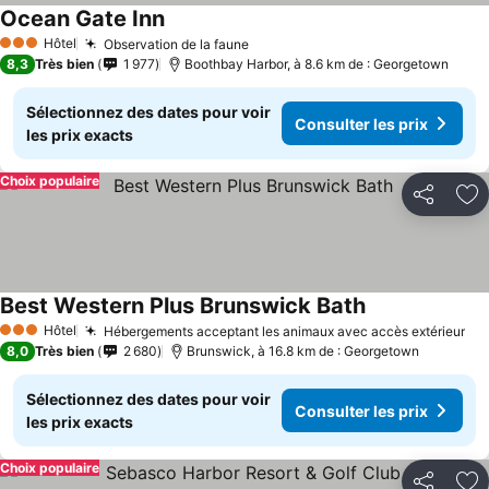
Ocean Gate Inn
Hôtel
Observation de la faune
3 Étoiles
8,3
Très bien
1 977
Boothbay Harbor, à 8.6 km de : Georgetown
Sélectionnez des dates pour voir
Consulter les prix
les prix exacts
Choix populaire
Partager
Aj
Best Western Plus Brunswick Bath
Hôtel
Hébergements acceptant les animaux avec accès extérieur
3 Étoiles
8,0
Très bien
2 680
Brunswick, à 16.8 km de : Georgetown
Sélectionnez des dates pour voir
Consulter les prix
les prix exacts
Choix populaire