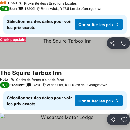
Hôtel
Proximité des attractions locales
2 Étoiles
7,9
Bien
1 890
Brunswick, à 17.5 km de : Georgetown
Sélectionnez des dates pour voir
Consulter les prix
les prix exacts
Choix populaire
Partager
Aj
The Squire Tarbox Inn
Hôtel
Cadre de ferme bio et de forêt
9,2
Excellent
326
Wiscasset, à 11.6 km de : Georgetown
Sélectionnez des dates pour voir
Consulter les prix
les prix exacts
Partager
Aj