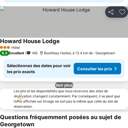
Partager
Aj
Howard House Lodge
Hôtel
3 Étoiles
9,5
Excellent
46
Boothbay Harbor, à 12.4 km de : Georgetown
Sélectionnez des dates pour voir
Consulter les prix
les prix exacts
Voir plus
Les prix et les disponibilités que nous recevons des sites de
réservation changent constamment. Par conséquent, il se peut que
l’offre affichée sur trivago ne soit pas la même que celle du site de
réservation.
Questions fréquemment posées au sujet de
Georgetown