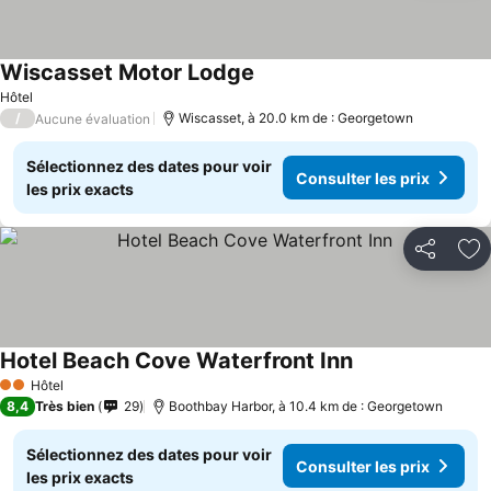
Wiscasset Motor Lodge
Hôtel
/
Wiscasset, à 20.0 km de : Georgetown
Aucune évaluation
Sélectionnez des dates pour voir
Consulter les prix
les prix exacts
Partager
Aj
Hotel Beach Cove Waterfront Inn
Hôtel
2 Étoiles
8,4
Très bien
29
Boothbay Harbor, à 10.4 km de : Georgetown
Sélectionnez des dates pour voir
Consulter les prix
les prix exacts