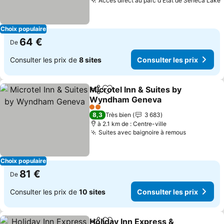
Accès direct au parc d'État de Seneca Lake
Choix populaire
64 €
De
Consulter les prix de
8 sites
Consulter les prix
Microtel Inn & Suites by
Partager
Ajouter à mes favoris
Wyndham Geneva
2 Étoiles
8,3
Très bien
3 683
à 2.1 km de : Centre-ville
Suites avec baignoire à remous
Choix populaire
81 €
De
Consulter les prix de
10 sites
Consulter les prix
Holiday Inn Express &