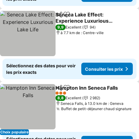
Seneca Lake Effect:
Partager
Ajouter à mes favoris
Experience Luxurious
Lake Life
9,9
Excellent
94
à 7.7 km de : Centre-ville
Sélectionnez des dates pour voir
Consulter les prix
les prix exacts
Hampton Inn Seneca Falls
Partager
Ajouter à mes favoris
3 Étoiles
8,8
Excellent
2 982
Seneca Falls, à 13.0 km de : Geneva
Buffet de petit-déjeuner chaud signature
Choix populaire
Sélectionnez des dates pour voir