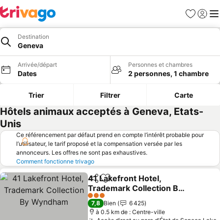
Favoris
Se con
Me
Destination
Geneva
Arrivée/départ
Personnes et chambres
Dates
2 personnes, 1 chambre
Trier
Filtrer
Carte
Hôtels animaux acceptés à Geneva, Etats-
Unis
Ce référencement par défaut prend en compte l’intérêt probable pour
l’utilisateur, le tarif proposé et la compensation versée par les
annonceurs. Les offres ne sont pas exhaustives.
Comment fonctionne trivago
41 Lakefront Hotel,
Partager
Ajouter à mes favoris
Trademark Collection By
Wyndham
3 Étoiles
7,8
Bien
6 425
à 0.5 km de : Centre-ville