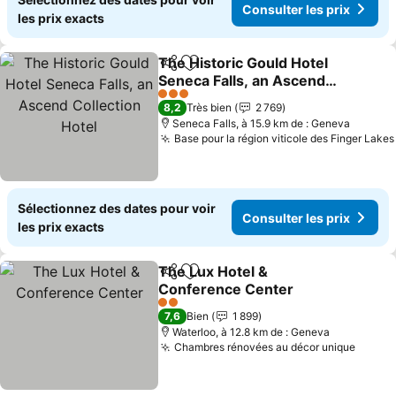
Consulter les prix
les prix exacts
The Historic Gould Hotel
Partager
Ajouter à mes favoris
Seneca Falls, an Ascend
Collection Hotel
3 Étoiles
8,2
Très bien
2 769
Seneca Falls, à 15.9 km de : Geneva
Base pour la région viticole des Finger Lakes
Sélectionnez des dates pour voir
Consulter les prix
les prix exacts
The Lux Hotel &
Partager
Ajouter à mes favoris
Conference Center
2 Étoiles
7,6
Bien
1 899
Waterloo, à 12.8 km de : Geneva
Chambres rénovées au décor unique