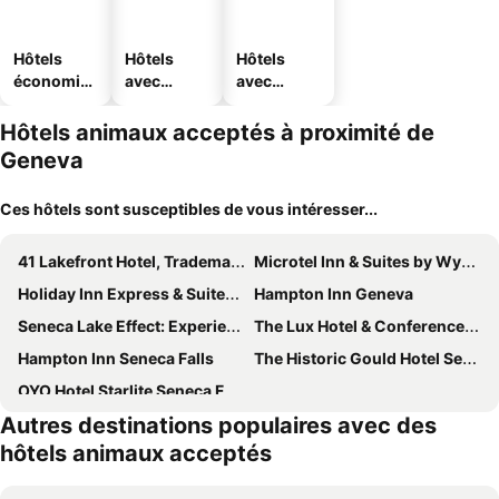
Hôtels
Hôtels
Hôtels
économiq
avec
avec
ues
piscine
parking
Hôtels animaux acceptés à proximité de
Geneva
Ces hôtels sont susceptibles de vous intéresser...
41 Lakefront Hotel, Trademark Collection By Wyndham
Microtel Inn & Suites by Wyndham Geneva
Holiday Inn Express & Suites Geneva Finger Lakes By Ihg
Hampton Inn Geneva
Seneca Lake Effect: Experience Luxurious Lake Life
The Lux Hotel & Conference Center
Hampton Inn Seneca Falls
The Historic Gould Hotel Seneca Falls, an Ascend Collection Hotel
OYO Hotel Starlite Seneca Falls
Autres destinations populaires avec des
hôtels animaux acceptés