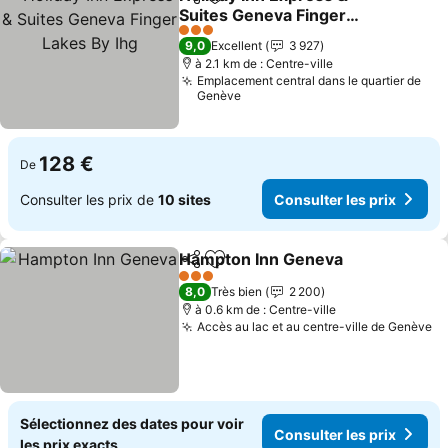
Partager
Ajouter à mes favoris
Suites Geneva Finger
Lakes By Ihg
3 Étoiles
9,0
Excellent
3 927
à 2.1 km de : Centre-ville
Emplacement central dans le quartier de
Genève
128 €
De
Consulter les prix de
10 sites
Consulter les prix
Hampton Inn Geneva
Partager
Ajouter à mes favoris
3 Étoiles
8,0
Très bien
2 200
à 0.6 km de : Centre-ville
Accès au lac et au centre-ville de Genève
Sélectionnez des dates pour voir
Consulter les prix
les prix exacts