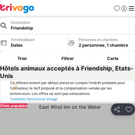
Favoris
Se con
Me
Destination
Friendship
Arrivée/départ
Personnes et chambres
Dates
2 personnes, 1 chambre
Trier
Filtrer
Carte
Hôtels animaux acceptés à Friendship, Etats-
Unis
Ce référencement par défaut prend en compte l’intérêt probable pour
l’utilisateur, le tarif proposé et la compensation versée par les
annonceurs. Les offres ne sont pas exhaustives.
Comment fonctionne trivago
Choix populaire
Partager
Aj