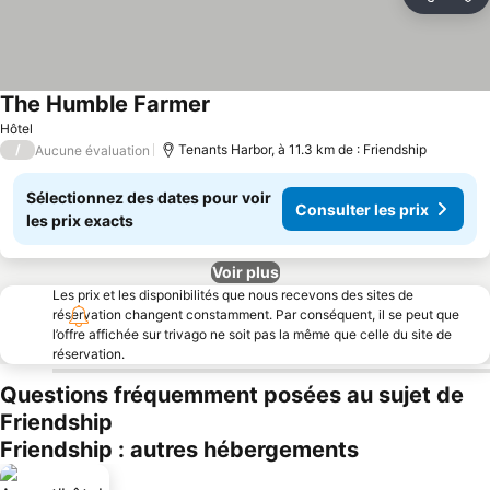
Partager
Aj
The Humble Farmer
Hôtel
/
Tenants Harbor, à 11.3 km de : Friendship
Aucune évaluation
Sélectionnez des dates pour voir
Consulter les prix
les prix exacts
Voir plus
Les prix et les disponibilités que nous recevons des sites de
réservation changent constamment. Par conséquent, il se peut que
l’offre affichée sur trivago ne soit pas la même que celle du site de
réservation.
Questions fréquemment posées au sujet de
Friendship
Friendship : autres hébergements