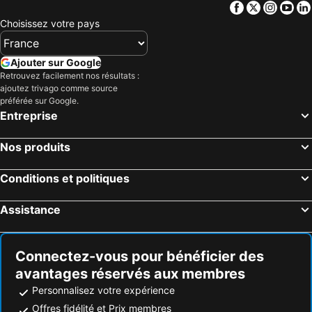
Facebook
Twitter
Insta
Yo
Spruce Head, hôtels animaux acceptés
Southport, hôtels animaux acceptés
Choisissez votre pays
Corea, hôtels animaux acceptés
Ajouter sur Google
Retrouvez facilement nos résultats :
ajoutez trivago comme source
préférée sur Google.
Entreprise
Nos produits
Conditions et politiques
Assistance
Connectez-vous pour bénéficier des
avantages réservés aux membres
Personnalisez votre expérience
Offres fidélité et Prix membres