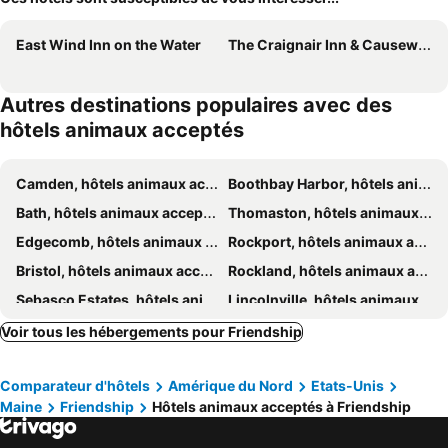
East Wind Inn on the Water
The Craignair Inn & Causeway Restaurant
Autres destinations populaires avec des
hôtels animaux acceptés
Camden, hôtels animaux acceptés
Boothbay Harbor, hôtels animaux acceptés
Bath, hôtels animaux acceptés
Thomaston, hôtels animaux acceptés
Edgecomb, hôtels animaux acceptés
Rockport, hôtels animaux acceptés
Bristol, hôtels animaux acceptés
Rockland, hôtels animaux acceptés
Sebasco Estates, hôtels animaux acceptés
Lincolnville, hôtels animaux acceptés
Wiscasset, hôtels animaux acceptés
Tenants Harbor, hôtels animaux acceptés
Voir tous les hébergements pour Friendship
Waldoboro, hôtels animaux acceptés
Gardiner, hôtels animaux acceptés
Comparateur d'hôtels
Amérique du Nord
Etats-Unis
Georgetown, hôtels animaux acceptés
Islesboro, hôtels animaux acceptés
Maine
Friendship
Hôtels animaux acceptés à Friendship
Owls Head, hôtels animaux acceptés
Phippsburg, hôtels animaux acceptés
Newcastle, hôtels animaux acceptés
Southport, hôtels animaux acceptés