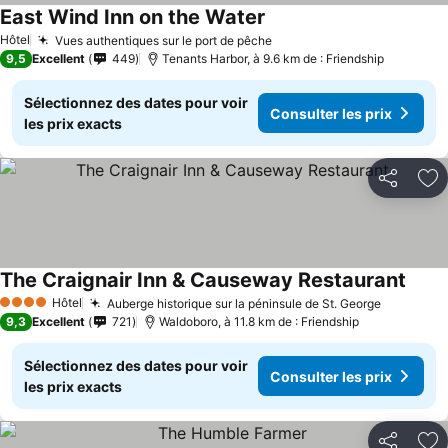
East Wind Inn on the Water
Hôtel
Vues authentiques sur le port de pêche
9,5
Excellent
449
Tenants Harbor, à 9.6 km de : Friendship
Sélectionnez des dates pour voir
Consulter les prix
les prix exacts
Partager
Aj
The Craignair Inn & Causeway Restaurant
Hôtel
Auberge historique sur la péninsule de St. George
4 Étoiles
9,3
Excellent
721
Waldoboro, à 11.8 km de : Friendship
Sélectionnez des dates pour voir
Consulter les prix
les prix exacts