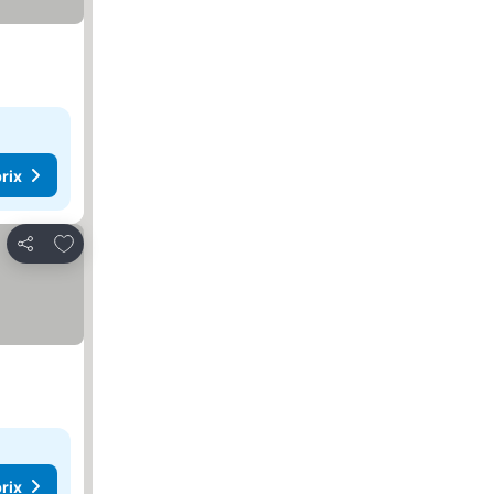
rix
Ajouter à mes favoris
Partager
rix