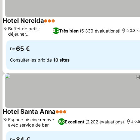
Hotel Nereida
3 Étoiles
Consulter les prix
Buffet de petit-
Très bien
(5 339 évaluations)
8,2
à 0.3 k
déjeuner
Consulter les prix
exceptionnel
65 €
De
Consulter les prix de
10 sites
Hotel Santa Anna
3 Étoiles
Consulter les prix
Espace piscine rénové
Excellent
(2 202 évaluations)
9,0
à 0.5
avec service de bar
Consulter les prix
84 €
De