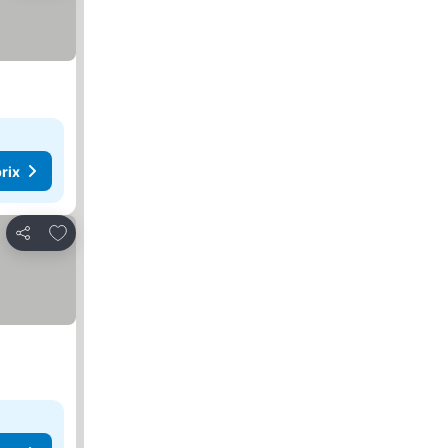
rix
Ajouter à mes favoris
Partager