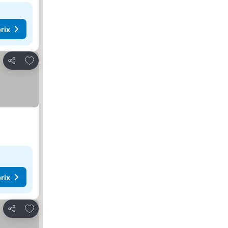
rix
Ajouter à mes favoris
Partager
rix
Ajouter à mes favoris
Partager