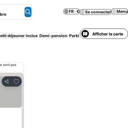
FR · €
Menu
Se connecter
bre
Afficher la carte
etit déjeuner inclus
Demi-pension
Parking
Appart’hôtel
Animaux
ne sont pas
Ajouter à mes favoris
Partager