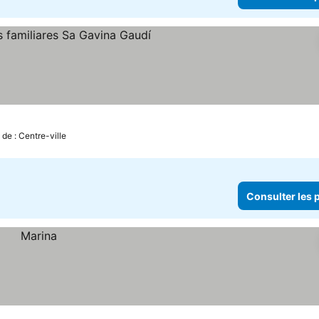
oiles
Consulter les prix
de : Centre-ville
Consulter les p