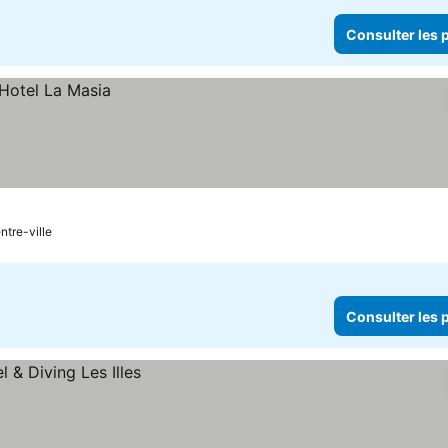
Consulter les p
ntre-ville
Consulter les p