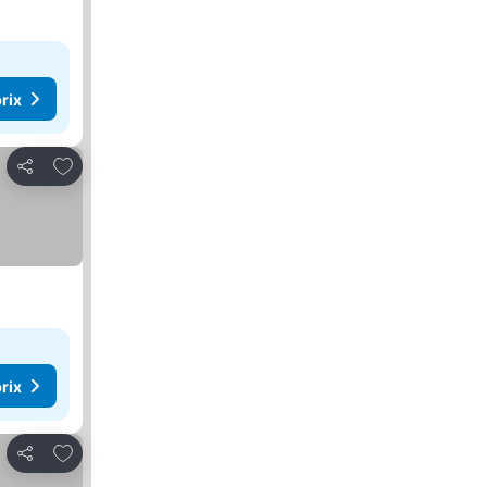
rix
Ajouter à mes favoris
Partager
rix
Ajouter à mes favoris
Partager