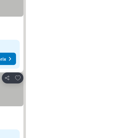
rix
Ajouter à mes favoris
Partager