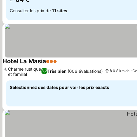
Consulter les prix de
11 sites
Hotel La Masia
3 Étoiles
Consulter les prix
Charme rustique
Très bien
(606 évaluations)
8,2
à 0.8 km de : Ce
et familial
Consulter les prix
Sélectionnez des dates pour voir les prix exacts