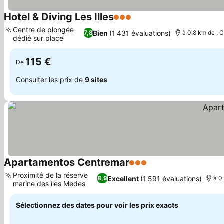
Hotel & Diving Les Illes
3 Étoiles
Consulter les prix
Centre de plongée
Bien
(1 431 évaluations)
7,8
à 0.8 km de : C
dédié sur place
Consulter les prix
115 €
De
Consulter les prix de
9 sites
Apartamentos Centremar
3 Étoiles
Consulter les prix
Proximité de la réserve
Excellent
(1 591 évaluations)
8,9
à 0
marine des îles Medes
Consulter les prix
Sélectionnez des dates pour voir les prix exacts