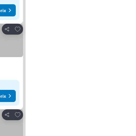
rix
Ajouter à mes favoris
Partager
rix
Ajouter à mes favoris
Partager