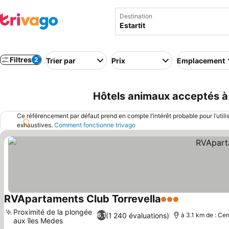
Destination
Filtres
2
Trier par
Prix
Emplacement
Hôtels animaux acceptés à 
Ce référencement par défaut prend en compte l’intérêt probable pour l’utili
exhaustives.
Comment fonctionne trivago
RVApartaments Club Torrevella
3 Étoiles
Consulter le
Proximité de la plongée
(1 240 évaluations)
6,1
à 3.1 km de : Cen
aux îles Medes
Consulter les prix