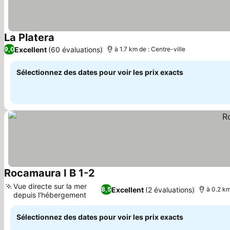
La Platera
Consulter les prix
Excellent
(60 évaluations)
9,0
à 1.7 km de : Centre-ville
Sélectionnez des dates pour voir les prix exacts
Rocamaura I B 1-2
Consulter les prix
Vue directe sur la mer
Excellent
(2 évaluations)
8,5
à 0.2 km
depuis l'hébergement
Consulter les prix
Sélectionnez des dates pour voir les prix exacts