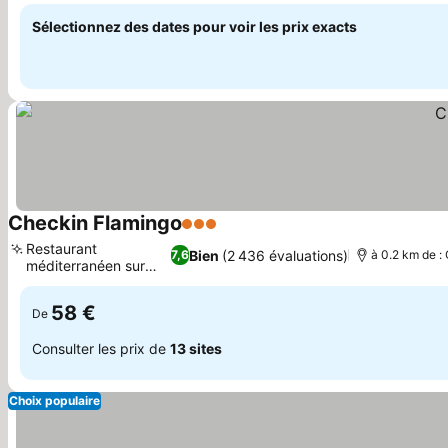
Sélectionnez des dates pour voir les prix exacts
Checkin Flamingo
3 Étoiles
Consulter les prix
Restaurant
Bien
(2 436 évaluations)
7,6
à 0.2 km de : 
méditerranéen sur
Consulter les prix
place
58 €
De
Consulter les prix de
13 sites
Choix populaire