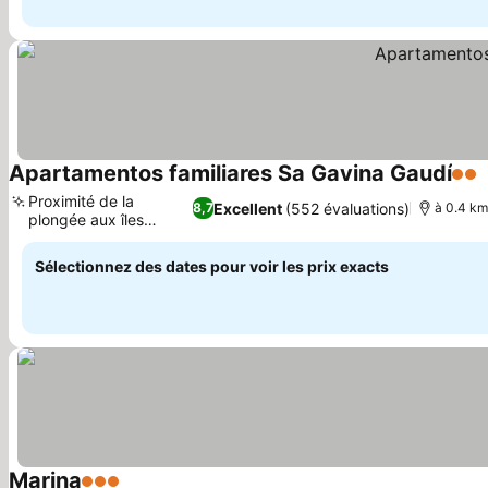
Apartamentos familiares Sa Gavina Gaudí
2 Ét
Proximité de la
Excellent
(552 évaluations)
8,7
à 0.4 km 
plongée aux îles
Consulter les prix
Medes
Sélectionnez des dates pour voir les prix exacts
Marina