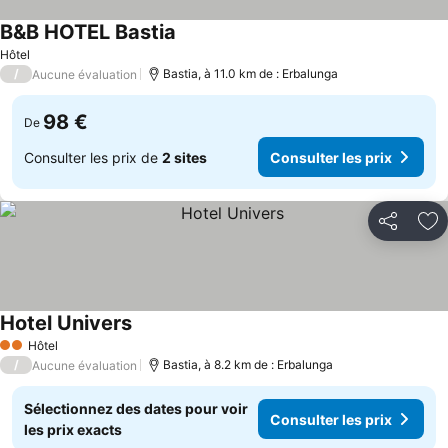
B&B HOTEL Bastia
Consulter les prix
Hôtel
/
Bastia, à 11.0 km de : Erbalunga
Aucune évaluation
98 €
De
Consulter les prix de
2 sites
Consulter les prix
Partager
Aj
Hotel Univers
Consulter les prix
Hôtel
2 Étoiles
/
Bastia, à 8.2 km de : Erbalunga
Aucune évaluation
Sélectionnez des dates pour voir
Consulter les prix
les prix exacts