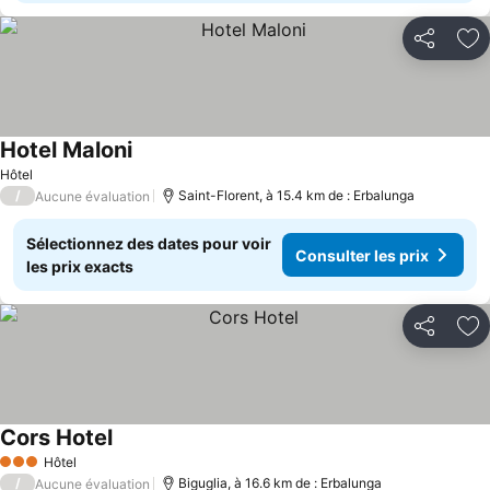
Partager
Aj
Hotel Maloni
Consulter les prix
Hôtel
/
Saint-Florent, à 15.4 km de : Erbalunga
Aucune évaluation
Sélectionnez des dates pour voir
Consulter les prix
les prix exacts
Partager
Aj
Cors Hotel
Consulter les prix
Hôtel
3 Étoiles
/
Biguglia, à 16.6 km de : Erbalunga
Aucune évaluation