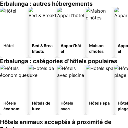
Erbalunga : autres hébergements
Hôtel
Bed & Brea
Appart’hôt
Maison
Appa
kfasts
el
d’hôtes
el
Erbalunga : catégories d’hôtels populaires
Hôtels
Hôtels de
Hôtels
Hôtels spa
Hôtel
économiq
luxe
avec
plag
ues
piscine
Hôtels animaux acceptés à proximité de