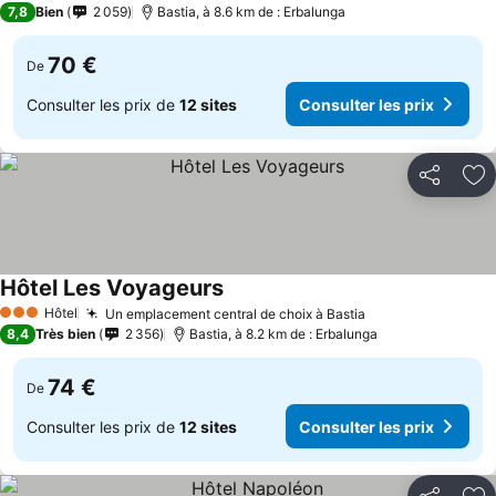
7,8
Bien
2 059
Bastia, à 8.6 km de : Erbalunga
70 €
De
Consulter les prix de
12 sites
Consulter les prix
Partager
Aj
Hôtel Les Voyageurs
Consulter les prix
Hôtel
Un emplacement central de choix à Bastia
Consulter les pr
3 Étoiles
8,4
Très bien
2 356
Bastia, à 8.2 km de : Erbalunga
74 €
De
Consulter les prix de
12 sites
Consulter les prix