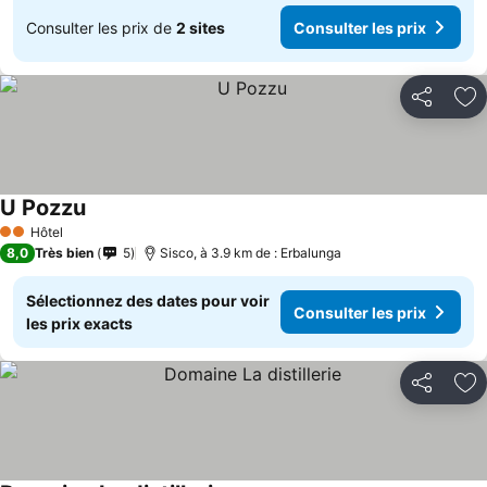
Consulter les prix de
2 sites
Consulter les prix
Partager
Aj
U Pozzu
Consulter les prix
Hôtel
2 Étoiles
8,0
Très bien
5
Sisco, à 3.9 km de : Erbalunga
Sélectionnez des dates pour voir
Consulter les prix
les prix exacts
Partager
Aj