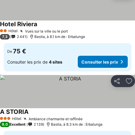
Hotel Riviera
Consulter les prix
Hôtel
Vues sur la ville ou le port
Consulter les prix
2 Étoiles
7,3
2 441
Bastia, à 8.1 km de : Erbalunga
75 €
De
Consulter les prix de
4 sites
Consulter les prix
Partager
Aj
A STORIA
Consulter les prix
Hôtel
Ambiance charmante et raffinée
Consulter les prix
3 Étoiles
9,0
Excellent
2 139
Bastia, à 8.3 km de : Erbalunga