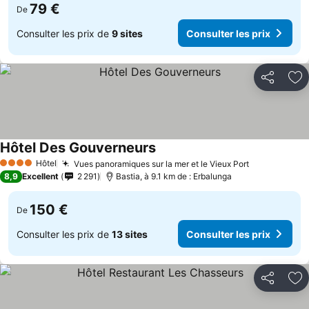
79 €
De
Consulter les prix de
9 sites
Consulter les prix
Partager
Aj
Hôtel Des Gouverneurs
Consulter les prix
Hôtel
Vues panoramiques sur la mer et le Vieux Port
Consulter l
4 Étoiles
8,9
Excellent
2 291
Bastia, à 9.1 km de : Erbalunga
150 €
De
Consulter les prix de
13 sites
Consulter les prix
Partager
Aj