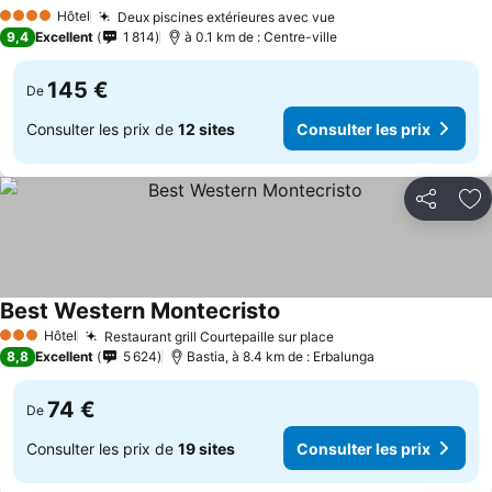
Consulter les prix
Hôtel
Deux piscines extérieures avec vue
Consulter les prix
4 Étoiles
9,4
Excellent
1 814
à 0.1 km de : Centre-ville
145 €
De
Consulter les prix de
12 sites
Consulter les prix
Partager
Aj
Best Western Montecristo
Consulter les prix
Hôtel
Restaurant grill Courtepaille sur place
Consulter les prix
3 Étoiles
8,8
Excellent
5 624
Bastia, à 8.4 km de : Erbalunga
74 €
De
Consulter les prix de
19 sites
Consulter les prix