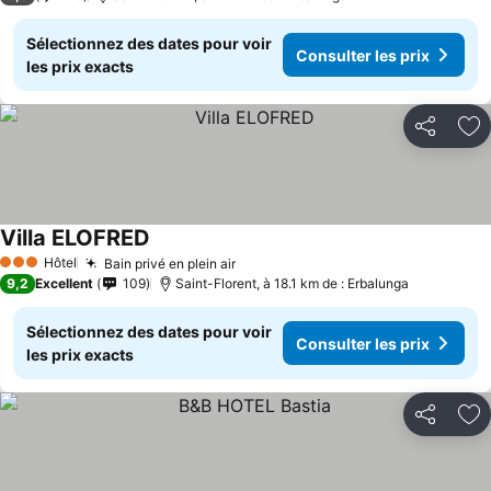
Sélectionnez des dates pour voir
Consulter les prix
les prix exacts
Partager
Aj
Villa ELOFRED
Consulter les prix
Hôtel
Bain privé en plein air
Consulter les prix
3 Étoiles
9,2
Excellent
109
Saint-Florent, à 18.1 km de : Erbalunga
Sélectionnez des dates pour voir
Consulter les prix
les prix exacts
Partager
Aj