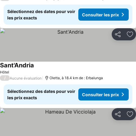
Sélectionnez des dates pour voir
Consulter les prix
les prix exacts
Partager
Aj
Sant'Andria
Consulter les prix
Hôtel
/
Oletta, à 18.4 km de : Erbalunga
Aucune évaluation
Sélectionnez des dates pour voir
Consulter les prix
les prix exacts
Partager
Aj