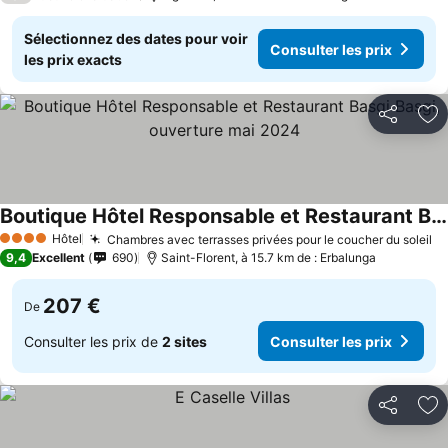
Sélectionnez des dates pour voir
Consulter les prix
les prix exacts
Partager
Aj
Boutique Hôtel Responsable et Restaurant Basgi Basgi, ouverture mai 2024
Consulter les prix
Hôtel
Chambres avec terrasses privées pour le coucher du soleil
Co
4 Étoiles
9,4
Excellent
690
Saint-Florent, à 15.7 km de : Erbalunga
207 €
De
Consulter les prix de
2 sites
Consulter les prix
Partager
Aj