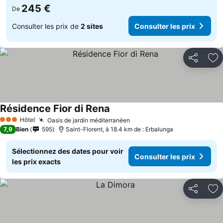
245 €
De
Consulter les prix de
2 sites
Consulter les prix
Partager
Aj
Résidence Fior di Rena
Consulter les prix
Hôtel
Oasis de jardin méditerranéen
Consulter les prix
3 Étoiles
7,9
Bien
595
Saint-Florent, à 18.4 km de : Erbalunga
Sélectionnez des dates pour voir
Consulter les prix
les prix exacts
Partager
Aj