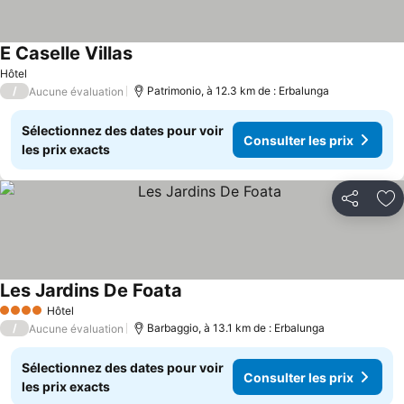
E Caselle Villas
Consulter les prix
Hôtel
/
Patrimonio, à 12.3 km de : Erbalunga
Aucune évaluation
Sélectionnez des dates pour voir
Consulter les prix
les prix exacts
Partager
Aj
Les Jardins De Foata
Consulter les prix
Hôtel
4 Étoiles
/
Barbaggio, à 13.1 km de : Erbalunga
Aucune évaluation
Sélectionnez des dates pour voir
Consulter les prix
les prix exacts