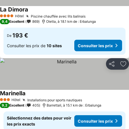
La Dimora
Consulter les prix
Hôtel
Piscine chauffée avec lits balinais
Consulter les prix
4 Étoiles
9,4
Excellent
869
Oletta, à 18.1 km de : Erbalunga
193 €
De
Consulter les prix de
10 sites
Consulter les prix
Partager
Aj
Marinella
Consulter les prix
Hôtel
Installations pour sports nautiques
Consulter les prix
3 Étoiles
9,2
Excellent
405
Barrettali, à 15.1 km de : Erbalunga
Sélectionnez des dates pour voir
Consulter les prix
les prix exacts