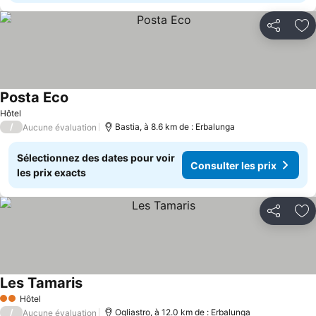
Partager
Aj
Posta Eco
Consulter les prix
Hôtel
/
Bastia, à 8.6 km de : Erbalunga
Aucune évaluation
Sélectionnez des dates pour voir
Consulter les prix
les prix exacts
Partager
Aj
Les Tamaris
Consulter les prix
Hôtel
2 Étoiles
/
Ogliastro, à 12.0 km de : Erbalunga
Aucune évaluation