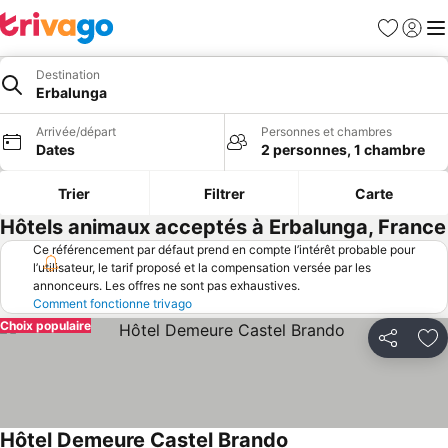
Favoris
Se con
Me
Destination
Erbalunga
Arrivée/départ
Personnes et chambres
Dates
2 personnes, 1 chambre
Trier
Filtrer
Carte
Hôtels animaux acceptés à Erbalunga, France
Ce référencement par défaut prend en compte l’intérêt probable pour
l’utilisateur, le tarif proposé et la compensation versée par les
annonceurs. Les offres ne sont pas exhaustives.
Comment fonctionne trivago
Choix populaire
Partager
Aj
Hôtel Demeure Castel Brando