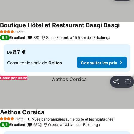
Boutique Hôtel et Restaurant Basgi Basgi
Consul
Hôtel
4 Étoiles
9,5
Excellent
38
Saint-Florent, à 15.5 km de : Erbalunga
87 €
De
Consulter les prix de
6 sites
Consulter les prix
Choix populaire
Partager
Aj
Aethos Corsica
Consulter les prix
Hôtel
Vues panoramiques sur le golfe et les montagnes
Consulter
4 Étoiles
9,5
Excellent
673
Oletta, à 18.1 km de : Erbalunga