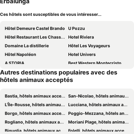
Erbalunga
Ces hôtels sont susceptibles de vous intéresser...
Hôtel Demeure Castel Brando
U Pozzu
Hôtel Restaurant Les Chasseurs
Hotel Riviera
Domaine La distillerie
Hôtel Les Voyageurs
Hôtel Napoléon
Hotel Univers
A STORIA
Best Western Montecristo
Autres destinations populaires avec des
Hôtel Posta Vecchia
du Palais
hôtels animaux acceptés
Hôtel Des Gouverneurs
Sud Hôtel Restaurant
B&B HOTEL Bastia
Ostella Spa & Resort
Bastia, hôtels animaux acceptés
San-Nicolao, hôtels animaux acceptés
Hôtel Sampiero
Les Jardins De Foata
L'Île-Rousse, hôtels animaux acceptés
Lucciana, hôtels animaux acceptés
Boutique Hôtel et Restaurant Basgi Basgi
Boutique Hôtel Responsable et Restaurant Basgi Basgi, ouverture mai 2024
Borgo, hôtels animaux acceptés
Poggio-Mezzana, hôtels animaux acceptés
Adonis Saint-Florent La Citadelle
Aethos Corsica
Rogliano, hôtels animaux acceptés
Moriani Plage, hôtels animaux acceptés
La Dimora
Villa ELOFRED
Biguglia, hôtels animaux acceptés
Folelli, hôtels animaux acceptés
Résidence Fior di Rena