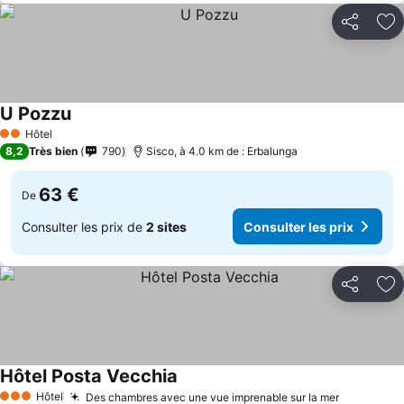
Partager
Aj
U Pozzu
Consulter les prix
Hôtel
2 Étoiles
8,2
Très bien
790
Sisco, à 4.0 km de : Erbalunga
63 €
De
Consulter les prix de
2 sites
Consulter les prix
Partager
Aj
Hôtel Posta Vecchia
Consulter les prix
Hôtel
Des chambres avec une vue imprenable sur la mer
Consulter
3 Étoiles