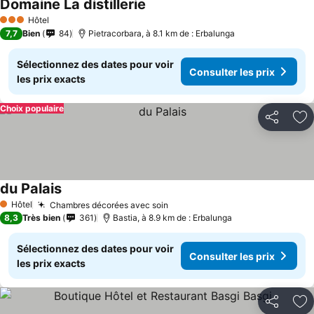
Domaine La distillerie
Consulter les prix
Hôtel
3 Étoiles
7,7
Bien
84
Pietracorbara, à 8.1 km de : Erbalunga
Sélectionnez des dates pour voir
Consulter les prix
les prix exacts
Choix populaire
Partager
Aj
du Palais
Consulter les prix
Hôtel
Chambres décorées avec soin
Consulter les prix
1 Étoiles
8,3
Très bien
361
Bastia, à 8.9 km de : Erbalunga
Sélectionnez des dates pour voir
Consulter les prix
les prix exacts
Partager
Aj