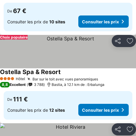
67 €
De
Consulter les prix de
10 sites
Consulter les prix
Choix populaire
Partager
Aj
Ostella Spa & Resort
Consulter les prix
Hôtel
Bar sur le toit avec vues panoramiques
Consulter les pri
4 Étoiles
8,8
Excellent
3 788
Bastia, à 12.1 km de : Erbalunga
111 €
De
Consulter les prix de
12 sites
Consulter les prix
Partager
Aj