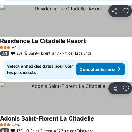
Partager
Aj
Residence La Citadelle Resort
Consulter les prix
Hôtel
3 Étoiles
7,3
28
Saint-Florent, à 17.7 km de : Erbalunga
Sélectionnez des dates pour voir
Consulter les prix
les prix exacts
Partager
Aj
Adonis Saint-Florent La Citadelle
Consulter les pri
Hôtel
3 Étoiles
6,9
178
Saint-Florent, à 17.7 km de : Erbalunga