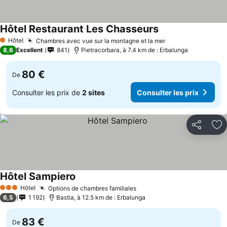
Hôtel Restaurant Les Chasseurs
Consulter les prix
Hôtel
Chambres avec vue sur la montagne et la mer
Consulter les pr
1 Étoiles
8,6
Excellent
841
Pietracorbara, à 7.4 km de : Erbalunga
80 €
De
Consulter les prix de
2 sites
Consulter les prix
Partager
Aj
Hôtel Sampiero
Consulter les prix
Hôtel
Options de chambres familiales
Consulter les prix
3 Étoiles
6,5
1 192
Bastia, à 12.5 km de : Erbalunga
83 €
De