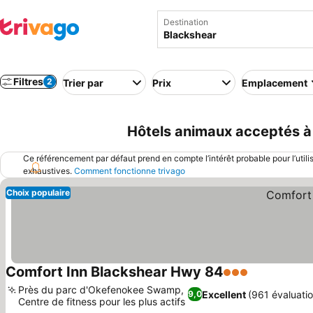
Destination
Filtres
2
Trier par
Prix
Emplacement
Hôtels animaux acceptés à 
Ce référencement par défaut prend en compte l’intérêt probable pour l’utili
exhaustives.
Comment fonctionne trivago
Choix populaire
Comfort Inn Blackshear Hwy 84
3 Étoiles
Près du parc d'Okefenokee Swamp,
Excellent
(961 évaluatio
9,0
Centre de fitness pour les plus actifs