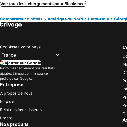
Voir tous les hébergements pour Blackshear
Comparateur d'hôtels
Amérique du Nord
Etats-Unis
Géorg
Choisissez votre pays
Co
Co
Ajouter sur Google
Me
Retrouvez facilement nos résultats :
Dé
ajoutez trivago comme source
préférée sur Google.
Pr
Entreprise
In
À propos de nous
Pr
Emplois
Pr
Relations investisseurs
Co
Presse
A
Nos produits