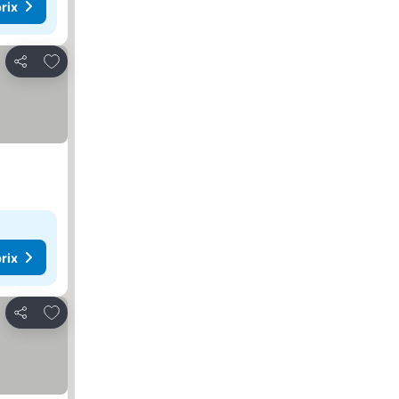
rix
Ajouter à mes favoris
Partager
rix
Ajouter à mes favoris
Partager