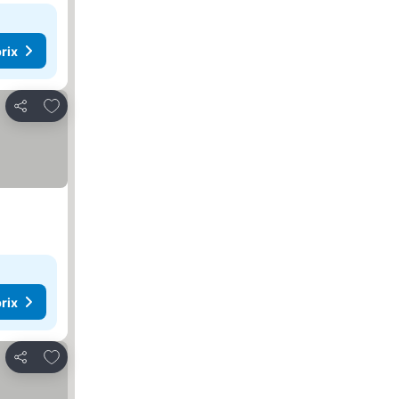
rix
Ajouter à mes favoris
Partager
rix
Ajouter à mes favoris
Partager