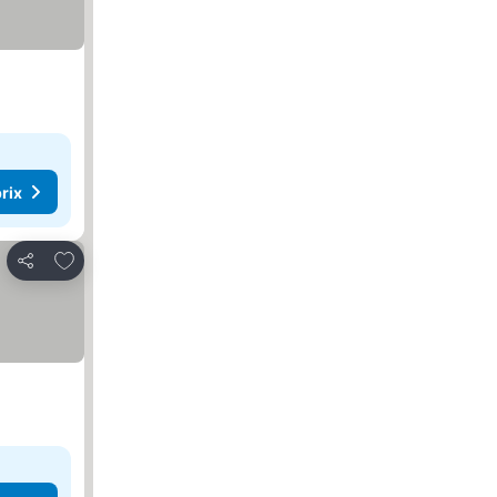
rix
Ajouter à mes favoris
Partager