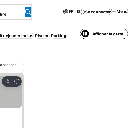
FR · €
Menu
Se connecter
bre
Afficher la carte
it déjeuner inclus
Piscine
Parking
ne sont pas
Ajouter à mes favoris
Partager