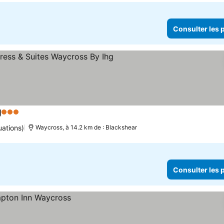
Consulter les p
g
3 Étoiles
uations)
Waycross, à 14.2 km de : Blackshear
Consulter les p