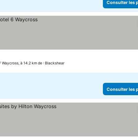
Consulter les p
Waycross, à 14.2 km de : Blackshear
Consulter les p