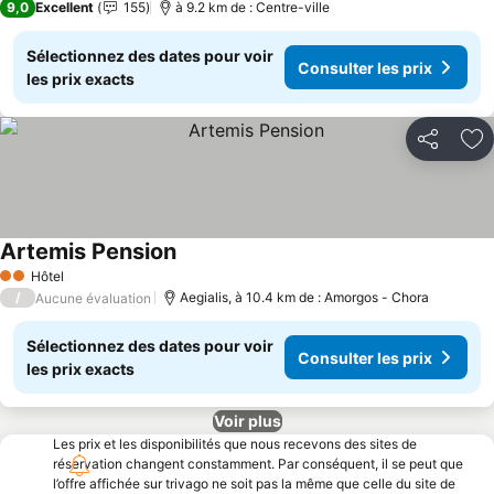
9,0
Excellent
155
à 9.2 km de : Centre-ville
Sélectionnez des dates pour voir
Consulter les prix
les prix exacts
Partager
Aj
Artemis Pension
Consulter les prix
Hôtel
2 Étoiles
/
Aegialis, à 10.4 km de : Amorgos - Chora
Aucune évaluation
Sélectionnez des dates pour voir
Consulter les prix
les prix exacts
Voir plus
Les prix et les disponibilités que nous recevons des sites de
réservation changent constamment. Par conséquent, il se peut que
l’offre affichée sur trivago ne soit pas la même que celle du site de