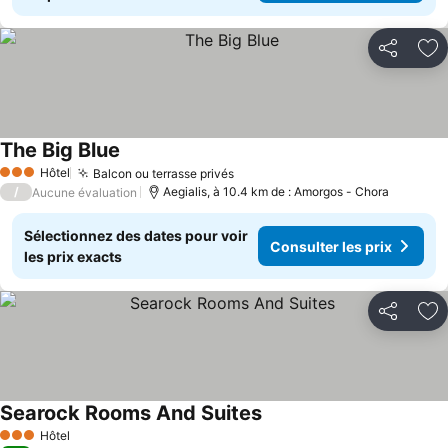
Partager
Aj
The Big Blue
Consulter les prix
Hôtel
Balcon ou terrasse privés
Consulter les prix
3 Étoiles
/
Aegialis, à 10.4 km de : Amorgos - Chora
Aucune évaluation
Sélectionnez des dates pour voir
Consulter les prix
les prix exacts
Partager
Aj
Searock Rooms And Suites
Consulter les prix
Hôtel
3 Étoiles