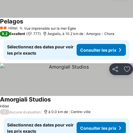
Pelagos
Consulter les prix
Hôtel
Vue imprenable sur la mer Égée
Consulter les prix
2 Étoiles
9,2
Excellent
777
Aegialis, à 10.2 km de : Amorgos - Chora
Sélectionnez des dates pour voir
Consulter les prix
les prix exacts
Partager
Aj
Amorgiali Studios
Consulter les prix
Hôtel
/
à 0.0 km de : Centre-ville
Aucune évaluation
Sélectionnez des dates pour voir
Consulter les prix
les prix exacts