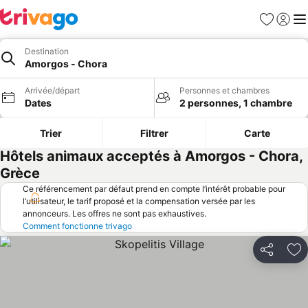
Favoris
Se con
Me
Destination
Amorgos - Chora
Arrivée/départ
Personnes et chambres
Dates
2 personnes, 1 chambre
Trier
Filtrer
Carte
Hôtels animaux acceptés à Amorgos - Chora,
Grèce
Ce référencement par défaut prend en compte l’intérêt probable pour
l’utilisateur, le tarif proposé et la compensation versée par les
annonceurs. Les offres ne sont pas exhaustives.
Comment fonctionne trivago
Partager
Aj