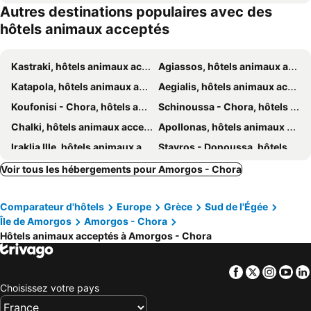
Autres destinations populaires avec des
hôtels animaux acceptés
Kastraki, hôtels animaux acceptés
Agiassos, hôtels animaux acceptés
Katapola, hôtels animaux acceptés
Aegialis, hôtels animaux acceptés
Koufonisi - Chora, hôtels animaux acceptés
Schinoussa - Chora, hôtels animaux acceptés
Chalki, hôtels animaux acceptés
Apollonas, hôtels animaux acceptés
Iraklia Ille, hôtels animaux acceptés
Stavros - Donoussa, hôtels animaux acceptés
Alyko, hôtels animaux acceptés
Tholaria, hôtels animaux acceptés
Voir tous les hébergements pour Amorgos - Chora
Comparateur d'hôtels
Europe
Grèce
Sud de l'Égée
Île de Amorgos
Amorgos - Chora
Hôtels animaux acceptés à Amorgos - Chora
Facebook
Twitter
Insta
Yo
Choisissez votre pays