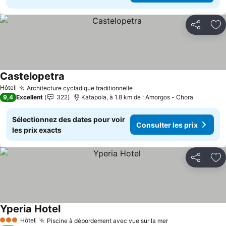
Partager
Aj
Castelopetra
Consulter les prix
Hôtel
Architecture cycladique traditionnelle
Consulter les prix
9,4
Excellent
322
Katapola, à 1.8 km de : Amorgos - Chora
Sélectionnez des dates pour voir
Consulter les prix
les prix exacts
Partager
Aj
Yperia Hotel
Consulter les prix
Hôtel
Piscine à débordement avec vue sur la mer
Consulter les p
3 Étoiles