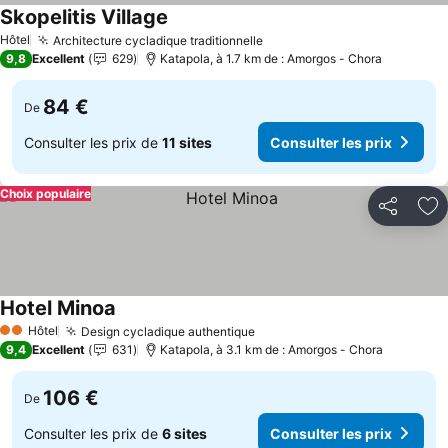
Skopelitis Village
Consulter les prix
Hôtel
Architecture cycladique traditionnelle
Consulter les prix
9,8
Excellent
629
Katapola, à 1.7 km de : Amorgos - Chora
84 €
De
Consulter les prix de
11 sites
Consulter les prix
Choix populaire
Partager
Aj
Hotel Minoa
Consulter les prix
Hôtel
Design cycladique authentique
Consulter les prix
2 Étoiles
9,4
Excellent
631
Katapola, à 3.1 km de : Amorgos - Chora
106 €
De
Consulter les prix de
6 sites
Consulter les prix