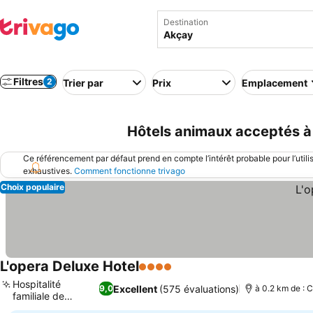
Destination
Filtres
2
Trier par
Prix
Emplacement
Hôtels animaux acceptés à
Ce référencement par défaut prend en compte l’intérêt probable pour l’utili
exhaustives.
Comment fonctionne trivago
Choix populaire
L'opera Deluxe Hotel
4 Étoiles
Hospitalité
Excellent
(575 évaluations)
9,0
à 0.2 km de : C
familiale de
charme