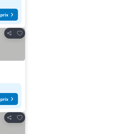
 prix
Ajouter à mes favoris
Partager
 prix
Ajouter à mes favoris
Partager