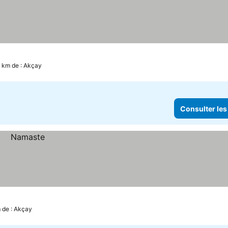
2 km de : Akçay
Consulter les
m de : Akçay