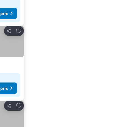
 prix
Ajouter à mes favoris
Partager
 prix
Ajouter à mes favoris
Partager