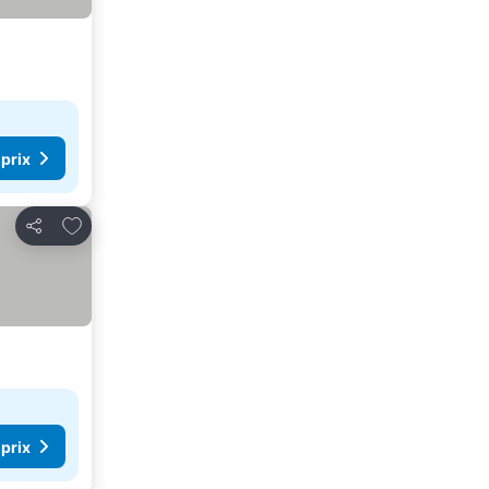
 prix
Ajouter à mes favoris
Partager
 prix