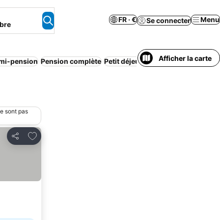
FR · €
Menu
Se connecter
bre
Afficher la carte
mi-pension
Pension complète
Petit déjeuner inclus
Piscine
Comp
ne sont pas
Ajouter à mes favoris
Partager