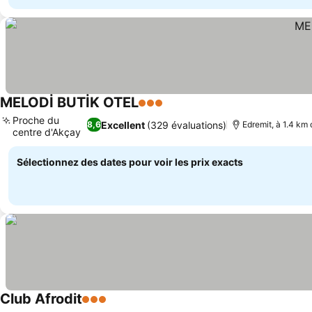
MELODİ BUTİK OTEL
3 Étoiles
Proche du
Excellent
(329 évaluations)
8,6
Edremit, à 1.4 km
centre d'Akçay
Sélectionnez des dates pour voir les prix exacts
Club Afrodit
3 Étoiles