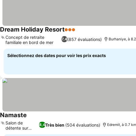
Dream Holiday Resort
3 Étoiles
Concept de retraite
(857 évaluations)
7,4
Burhaniye, à 8.
familiale en bord de mer
Sélectionnez des dates pour voir les prix exacts
Namaste
Salon de
Très bien
(504 évaluations)
8,4
Edremit, à 0.7 k
détente sur
place