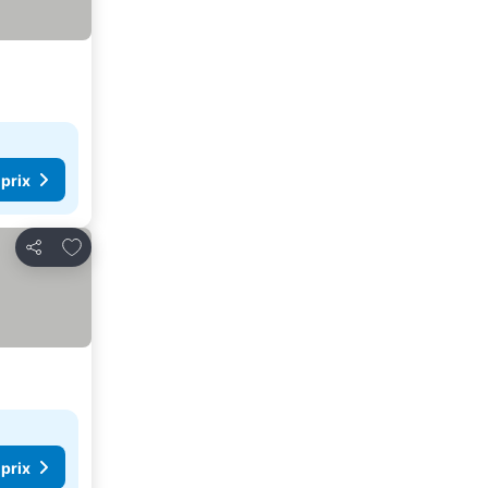
 prix
Ajouter à mes favoris
Partager
 prix