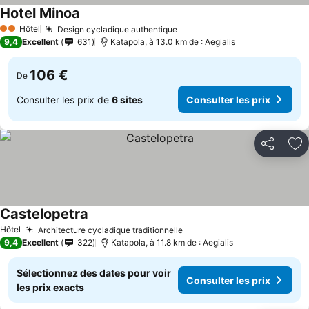
Hotel Minoa
Hôtel
Design cycladique authentique
2 Étoiles
9,4
Excellent
631
Katapola, à 13.0 km de : Aegialis
106 €
De
Consulter les prix de
6 sites
Consulter les prix
Partager
Aj
Castelopetra
Hôtel
Architecture cycladique traditionnelle
9,4
Excellent
322
Katapola, à 11.8 km de : Aegialis
Sélectionnez des dates pour voir
Consulter les prix
les prix exacts