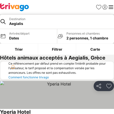
Favoris
Se con
Me
Destination
Aegialis
Arrivée/départ
Personnes et chambres
Dates
2 personnes, 1 chambre
Trier
Filtrer
Carte
Hôtels animaux acceptés à Aegialis, Grèce
Ce référencement par défaut prend en compte l’intérêt probable pour
l’utilisateur, le tarif proposé et la compensation versée par les
annonceurs. Les offres ne sont pas exhaustives.
Comment fonctionne trivago
Partager
Aj
Yperia Hotel