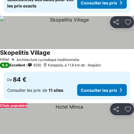
Consulter les prix
les prix exacts
Partager
Aj
Skopelitis Village
Hôtel
Architecture cycladique traditionnelle
9,8
Excellent
629
Katapola, à 11.8 km de : Aegialis
84 €
De
Consulter les prix de
11 sites
Consulter les prix
Choix populaire
Partager
Aj