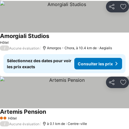
Partager
Aj
Amorgiali Studios
Hôtel
/
Amorgos - Chora, à 10.4 km de : Aegialis
Aucune évaluation
Sélectionnez des dates pour voir
Consulter les prix
les prix exacts
Partager
Aj
Artemis Pension
Hôtel
2 Étoiles
/
à 0.1 km de : Centre-ville
Aucune évaluation