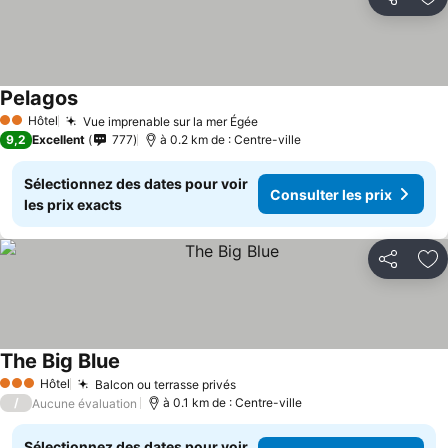
Partager
Aj
Pelagos
Hôtel
Vue imprenable sur la mer Égée
2 Étoiles
9,2
Excellent
777
à 0.2 km de : Centre-ville
Sélectionnez des dates pour voir
Consulter les prix
les prix exacts
Partager
Aj
The Big Blue
Hôtel
Balcon ou terrasse privés
3 Étoiles
/
à 0.1 km de : Centre-ville
Aucune évaluation
Sélectionnez des dates pour voir