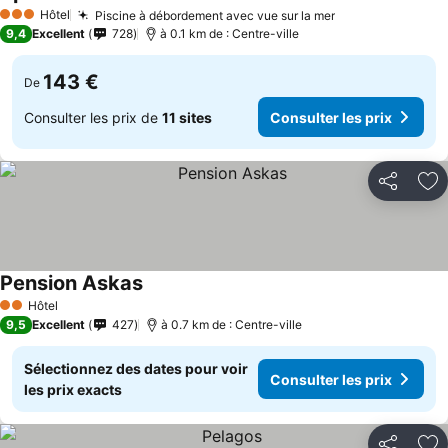
Hôtel
Piscine à débordement avec vue sur la mer
3 Étoiles
9,4
Excellent
728
à 0.1 km de : Centre-ville
143 €
De
Consulter les prix de
11 sites
Consulter les prix
Partager
Aj
Pension Askas
Hôtel
2 Étoiles
9,5
Excellent
427
à 0.7 km de : Centre-ville
Sélectionnez des dates pour voir
Consulter les prix
les prix exacts