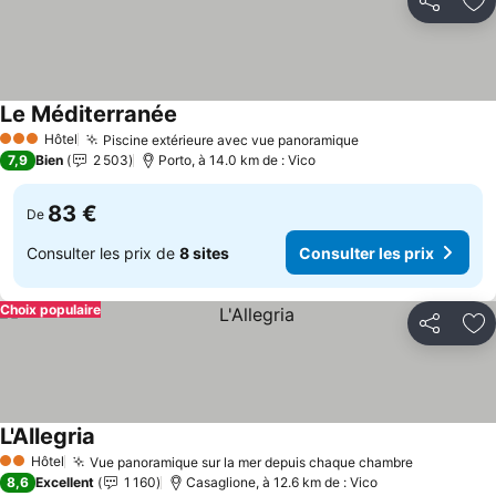
Partager
Aj
Le Méditerranée
Consulter les prix
Hôtel
Piscine extérieure avec vue panoramique
Consulter les pr
3 Étoiles
7,9
Bien
2 503
Porto, à 14.0 km de : Vico
83 €
De
Consulter les prix de
8 sites
Consulter les prix
Choix populaire
Partager
Aj
L'Allegria
Consulter les prix
Hôtel
Vue panoramique sur la mer depuis chaque chambre
Consulter 
2 Étoiles
8,6
Excellent
1 160
Casaglione, à 12.6 km de : Vico