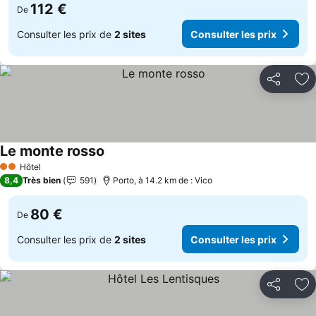
112 €
De
Consulter les prix de
2 sites
Consulter les prix
Partager
Aj
Le monte rosso
Consulter les prix
Hôtel
2 Étoiles
8,4
Très bien
591
Porto, à 14.2 km de : Vico
80 €
De
Consulter les prix de
2 sites
Consulter les prix
Partager
Aj