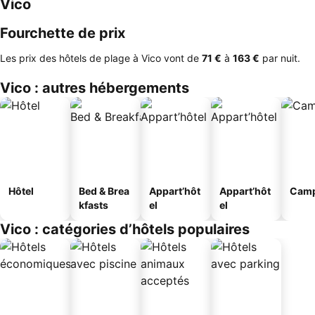
Vico
Fourchette de prix
Les prix des hôtels de plage à Vico vont de
‎71 €
à
‎163 €
par nuit.
Vico : autres hébergements
Hôtel
Bed & Brea
Appart’hôt
Appart’hôt
Camp
kfasts
el
el
Vico : catégories d’hôtels populaires