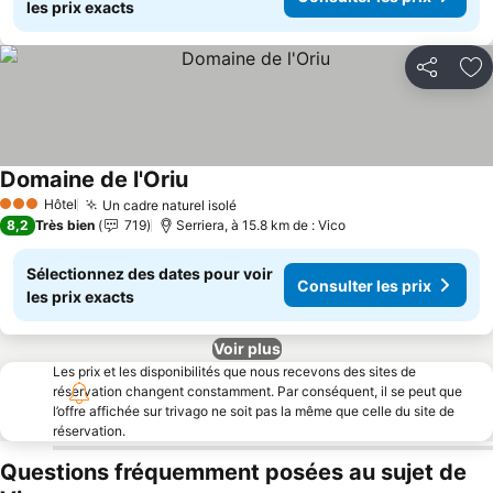
les prix exacts
Partager
Aj
Domaine de l'Oriu
Consulter les prix
Hôtel
Un cadre naturel isolé
Consulter les prix
3 Étoiles
8,2
Très bien
719
Serriera, à 15.8 km de : Vico
Sélectionnez des dates pour voir
Consulter les prix
les prix exacts
Voir plus
Les prix et les disponibilités que nous recevons des sites de
réservation changent constamment. Par conséquent, il se peut que
l’offre affichée sur trivago ne soit pas la même que celle du site de
réservation.
Questions fréquemment posées au sujet de