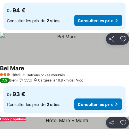
94 €
De
Consulter les prix de
2 sites
Consulter les prix
Partager
Aj
Bel Mare
Consulter les prix
Hôtel
Balcons privés meublés
Consulter les prix
3 Étoiles
7,5
Bien
555
Cargèse, à 16.8 km de : Vico
93 €
De
Consulter les prix de
2 sites
Consulter les prix
Choix populaire
Partager
Aj