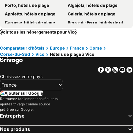
Porto, hôtels de plage
Algajola, hôtels de plage
Appietto, hôtels de plage
Galéria, hôtels de plage
Cargèse, hôtels de plage
Serra-di-Ferro, hôtels de plage
Lumio, hôtels de plage
Coti-Chiavari, hôtels de plage
Voir tous les hébergements pour Vico
Ota, hôtels de plage
Serriera, hôtels de plage
Comparateur d'hôtels
Europe
France
Corse
Alata, hôtels de plage
Grosseto-Prugna, hôtels de plage
Corse-du-Sud
Vico
Hôtels de plage à Vico
Calcatoggio, hôtels de plage
Belgodère, hôtels de plage
Serra-di-Fiumorbo, hôtels de plage
Piana, hôtels de plage
Facebook
Twitter
Insta
Yo
Casaglione, hôtels de plage
Choisissez votre pays
Ajouter sur Google
Retrouvez facilement nos résultats :
ajoutez trivago comme source
préférée sur Google.
Entreprise
Nos produits