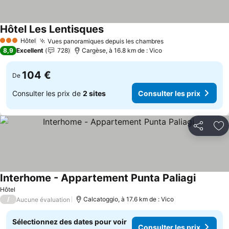
Hôtel Les Lentisques
Consulter les prix
Hôtel
Vues panoramiques depuis les chambres
Consulter les pri
3 Étoiles
8,9
Excellent
728
Cargèse, à 16.8 km de : Vico
104 €
De
Consulter les prix de
2 sites
Consulter les prix
Partager
Aj
Interhome - Appartement Punta Paliagi
Consulte
Hôtel
/
Calcatoggio, à 17.6 km de : Vico
Aucune évaluation
Sélectionnez des dates pour voir
Consulter les prix