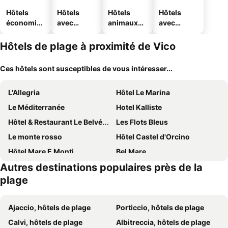
Hôtels
Hôtels
Hôtels
Hôtels
économiq
avec
animaux
avec
ues
piscine
acceptés
parking
Hôtels de plage à proximité de Vico
Ces hôtels sont susceptibles de vous intéresser...
L'Allegria
Hôtel Le Marina
Le Méditerranée
Hotel Kalliste
Hôtel & Restaurant Le Belvédère
Les Flots Bleus
Le monte rosso
Hôtel Castel d'Orcino
Hôtel Mare E Monti
Bel Mare
Autres destinations populaires près de la
Hôtel Les Lentisques
Hotel Thalassa
plage
Ajaccio, hôtels de plage
Porticcio, hôtels de plage
Calvi, hôtels de plage
Albitreccia, hôtels de plage