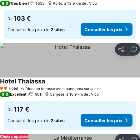
8,0
Très bien
1 555
Porto, à 13.9 km de : Vico
103 €
De
Consulter les prix de
2 sites
Consulter les prix
Partager
Aj
Hotel Thalassa
Consulter les prix
Hôtel
Dîner en terrasse avec panorama sur la mer
Consulter les pri
2 Étoiles
9,0
Excellent
961
Cargèse, à 16.9 km de : Vico
117 €
De
Consulter les prix de
2 sites
Consulter les prix
Choix populaire