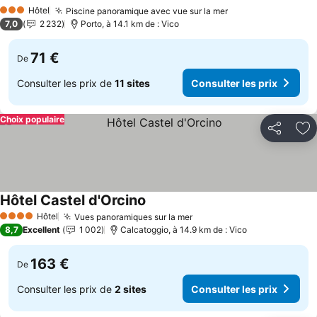
Consulter les prix
Hôtel
Piscine panoramique avec vue sur la mer
Consulter les pri
3 Étoiles
7,0
2 232
Porto, à 14.1 km de : Vico
71 €
De
Consulter les prix de
11 sites
Consulter les prix
Choix populaire
Partager
Aj
Hôtel Castel d'Orcino
Consulter les prix
Hôtel
Vues panoramiques sur la mer
Consulter les prix
4 Étoiles
8,7
Excellent
1 002
Calcatoggio, à 14.9 km de : Vico
163 €
De
Consulter les prix de
2 sites
Consulter les prix