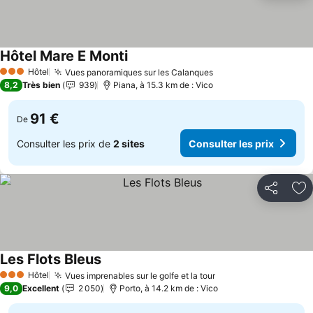
Hôtel Mare E Monti
Consulter les prix
Hôtel
Vues panoramiques sur les Calanques
Consulter les prix
3 Étoiles
8,2
Très bien
939
Piana, à 15.3 km de : Vico
91 €
De
Consulter les prix de
2 sites
Consulter les prix
Partager
Aj
Les Flots Bleus
Consulter les prix
Hôtel
Vues imprenables sur le golfe et la tour
Consulter les prix
3 Étoiles
9,0
Excellent
2 050
Porto, à 14.2 km de : Vico