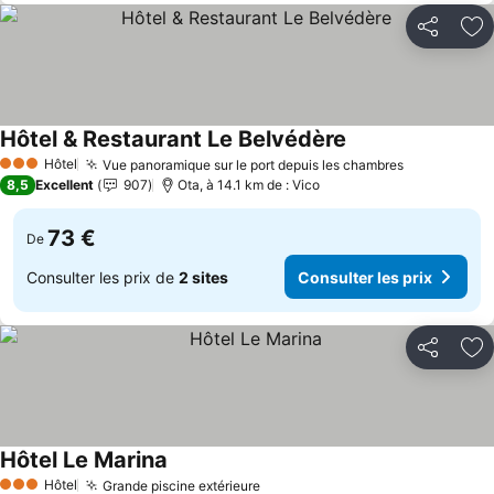
Partager
Aj
Hôtel & Restaurant Le Belvédère
Consulter les prix
Hôtel
Vue panoramique sur le port depuis les chambres
Consulter l
3 Étoiles
8,5
Excellent
907
Ota, à 14.1 km de : Vico
73 €
De
Consulter les prix de
2 sites
Consulter les prix
Partager
Aj
Hôtel Le Marina
Consulter les prix
Hôtel
Grande piscine extérieure
Consulter les prix
3 Étoiles