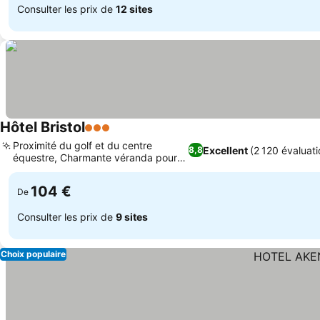
Consulter les prix de
12 sites
Hôtel Bristol
3 Étoiles
Consulter les prix
Proximité du golf et du centre
Excellent
(2 120 évaluati
8,8
équestre, Charmante véranda pour
Consulter les prix
les repas
104 €
De
Consulter les prix de
9 sites
Choix populaire