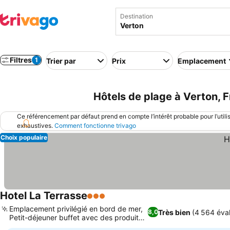
Destination
Filtres
1
Trier par
Prix
Emplacement
Hôtels de plage à Verton, 
Ce référencement par défaut prend en compte l’intérêt probable pour l’utili
exhaustives.
Comment fonctionne trivago
Choix populaire
Hotel La Terrasse
3 Étoiles
Consulter les prix
Emplacement privilégié en bord de mer,
Très bien
(4 564 éval
8,0
Petit-déjeuner buffet avec des produits
Consulter les prix
locaux