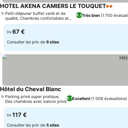
HOTEL AKENA CAMIERS LE TOUQUET
2 Étoiles
Consul
Petit-déjeuner buffet varié et de
Très bien
(1 700 évaluat
8,2
qualité, Chambres confortables et
Consulter les prix
rénovées
67 €
De
Consulter les prix de
6 sites
Hôtel du Cheval Blanc
Consulter les prix
Parking privé super pratique,
Excellent
(1 009 évaluations)
8,7
Des chambres avec balcon privé
Consulter les prix
117 €
De
Consulter les prix de
5 sites