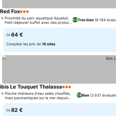
Red Fox
3 Étoiles
Consulter les prix
Proximité du parc aquatique Aqualud,
Très bien
(8 184 évalu
8,3
Petit-déjeuner buffet avec des produits
Consulter les prix
frais
64 €
De
Consulter les prix de
16 sites
ibis Le Touquet Thalassa
3 Étoiles
Consulter les prix
Piscine intérieure d'eau salée chauffée,
Bien
(3 937 évaluati
7,6
Vues panoramiques sur la mer depuis
Consulter les prix
partout
82 €
De