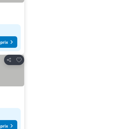
 prix
Ajouter à mes favoris
Partager
 prix