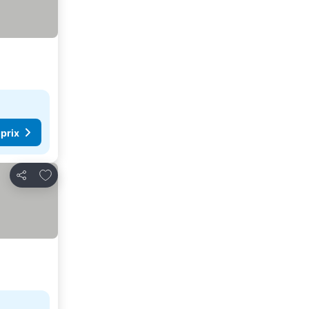
 prix
Ajouter à mes favoris
Partager