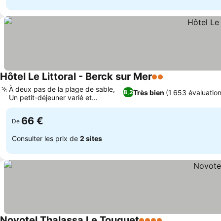
Hôtel Le Littoral - Berck sur Mer
2 Étoiles
Consulter les p
À deux pas de la plage de sable,
Très bien
(1 653 évaluation
8,2
Un petit-déjeuner varié et
Consulter les prix
généreux
66 €
De
Consulter les prix de
2 sites
Novotel Thalassa Le Touquet