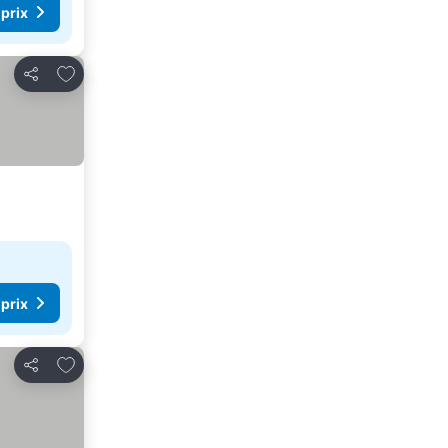
 prix
Ajouter à mes favoris
Partager
 prix
Ajouter à mes favoris
Partager