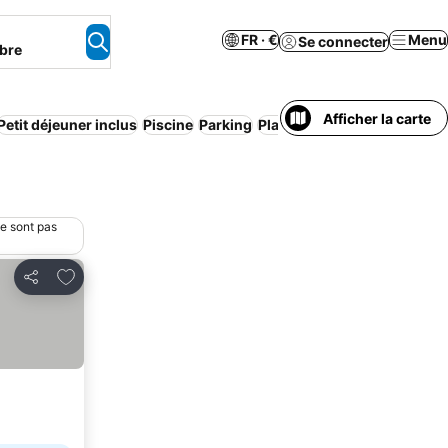
FR · €
Menu
Se connecter
bre
Afficher la carte
Petit déjeuner inclus
Piscine
Parking
Plage
ne sont pas
Ajouter à mes favoris
Partager