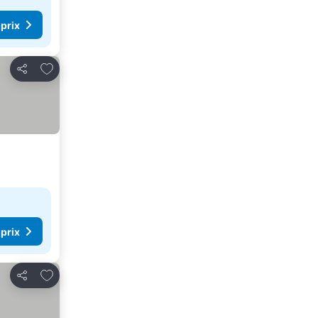
 prix
Ajouter à mes favoris
Partager
 prix
Ajouter à mes favoris
Partager