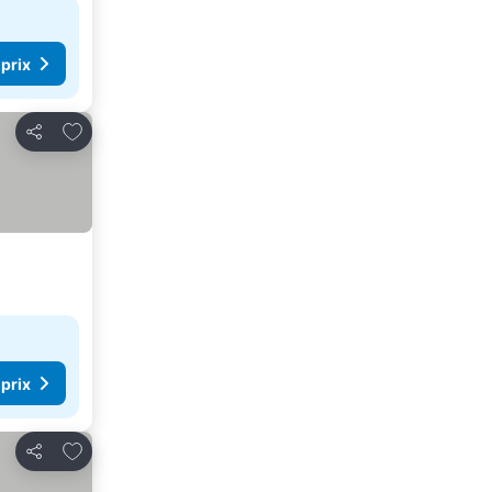
 prix
Ajouter à mes favoris
Partager
 prix
Ajouter à mes favoris
Partager