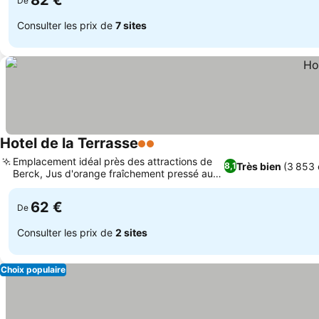
82 €
De
Consulter les prix de
7 sites
Hotel de la Terrasse
2 Étoiles
Consulter les prix
Emplacement idéal près des attractions de
Très bien
(3 853 
8,1
Berck, Jus d'orange fraîchement pressé au
Consulter les prix
petit-déjeuner
62 €
De
Consulter les prix de
2 sites
Choix populaire