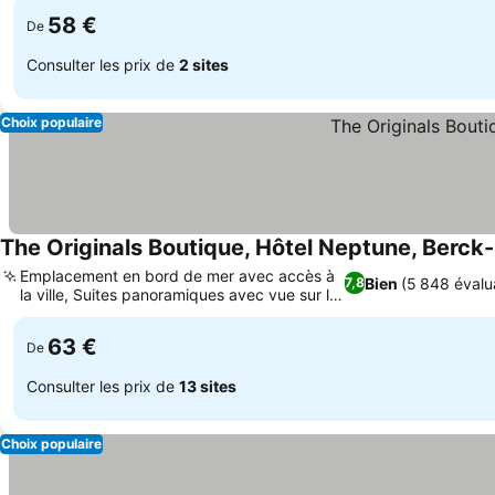
58 €
De
Consulter les prix de
2 sites
Choix populaire
The Originals Boutique, Hôtel Neptune, Berck
Emplacement en bord de mer avec accès à
Bien
(5 848 évalu
7,8
la ville, Suites panoramiques avec vue sur la
Consulter les prix
mer
63 €
De
Consulter les prix de
13 sites
Choix populaire