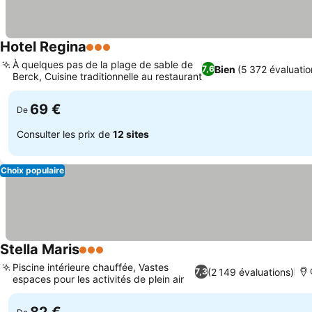
Hotel Regina
3 Étoiles
Consulter les prix
À quelques pas de la plage de sable de
Bien
(5 372 évaluatio
7,6
Berck, Cuisine traditionnelle au restaurant
Consulter les prix
69 €
De
Consulter les prix de
12 sites
Choix populaire
Stella Maris
3 Étoiles
Consulter les prix
Piscine intérieure chauffée, Vastes
(2 149 évaluations)
7,3
espaces pour les activités de plein air
Consulter les prix