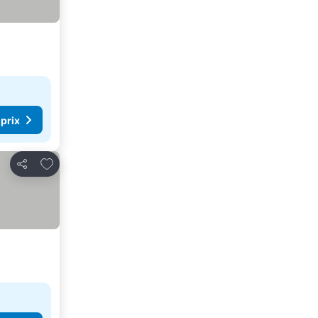
 prix
Ajouter à mes favoris
Partager