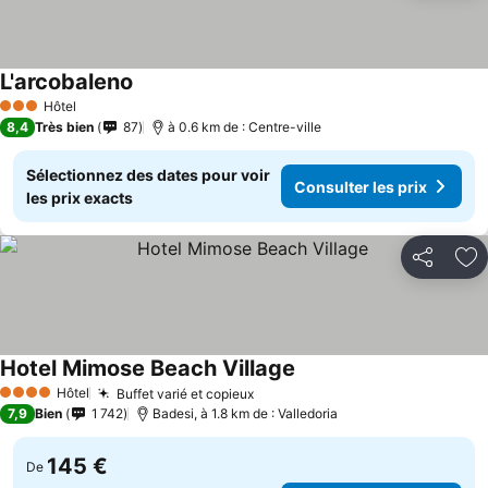
L'arcobaleno
Hôtel
3 Étoiles
8,4
Très bien
87
à 0.6 km de : Centre-ville
Sélectionnez des dates pour voir
Consulter les prix
les prix exacts
Partager
Aj
Hotel Mimose Beach Village
Hôtel
Buffet varié et copieux
4 Étoiles
7,9
Bien
1 742
Badesi, à 1.8 km de : Valledoria
145 €
De