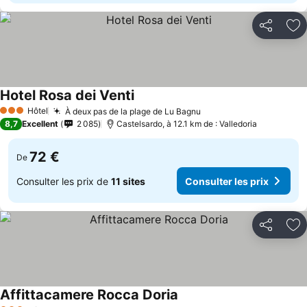
Partager
Aj
Hotel Rosa dei Venti
Hôtel
À deux pas de la plage de Lu Bagnu
3 Étoiles
8,7
Excellent
2 085
Castelsardo, à 12.1 km de : Valledoria
72 €
De
Consulter les prix de
11 sites
Consulter les prix
Partager
Aj
Affittacamere Rocca Doria