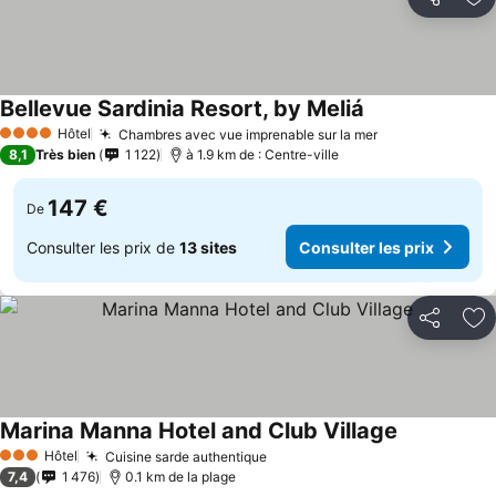
Partager
Aj
Bellevue Sardinia Resort, by Meliá
Hôtel
Chambres avec vue imprenable sur la mer
4 Étoiles
8,1
Très bien
1 122
à 1.9 km de : Centre-ville
147 €
De
Consulter les prix de
13 sites
Consulter les prix
Partager
Aj
Marina Manna Hotel and Club Village
Hôtel
Cuisine sarde authentique
3 Étoiles
7,4
1 476
0.1 km de la plage