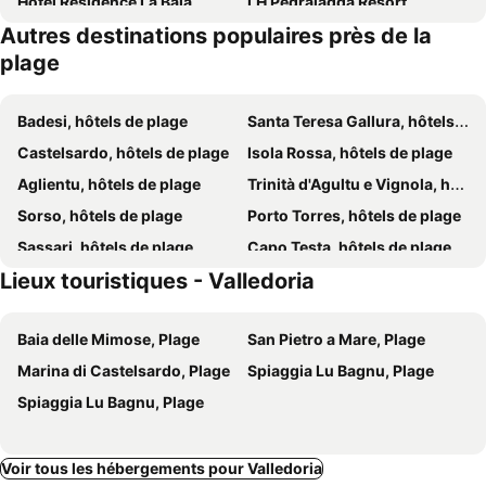
Hotel Residence La Baia
LH Pedraladda Resort
Autres destinations populaires près de la
Janus Hotel
Hotel & SPA Riviera Castelsardo
plage
Pinna
Hotel Meli
Hotel Gabbiano
Hotel Smeraldo
Badesi, hôtels de plage
Santa Teresa Gallura, hôtels de plage
Borgo Isola Rossa
Tanca Torre
Castelsardo, hôtels de plage
Isola Rossa, hôtels de plage
Hotel Relax Torreruja Thalasso & SPA
Hotel Marinedda Thalasso & SPA
Aglientu, hôtels de plage
Trinità d'Agultu e Vignola, hôtels de plage
Ibiscus
Red Sun Village
Sorso, hôtels de plage
Porto Torres, hôtels de plage
Hotel Residence Ampurias
L'Ancora
Sassari, hôtels de plage
Capo Testa, hôtels de plage
Hotel Castelsardo Domus Beach
Hotel Rosa dei Venti
Lieux touristiques - Valledoria
Sennori, hôtels de plage
Rosa Dei Venti
Hotel Blumarea
Baia delle Mimose, Plage
San Pietro a Mare, Plage
Marina di Castelsardo, Plage
Spiaggia Lu Bagnu, Plage
Spiaggia Lu Bagnu, Plage
Voir tous les hébergements pour Valledoria