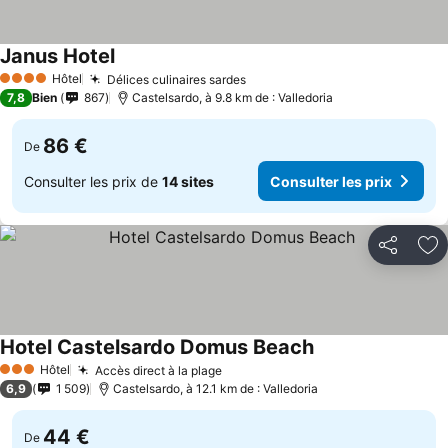
Janus Hotel
Hôtel
Délices culinaires sardes
4 Étoiles
7,8
Bien
867
Castelsardo, à 9.8 km de : Valledoria
86 €
De
Consulter les prix de
14 sites
Consulter les prix
Partager
Aj
Hotel Castelsardo Domus Beach
Hôtel
Accès direct à la plage
3 Étoiles
6,9
1 509
Castelsardo, à 12.1 km de : Valledoria
44 €
De