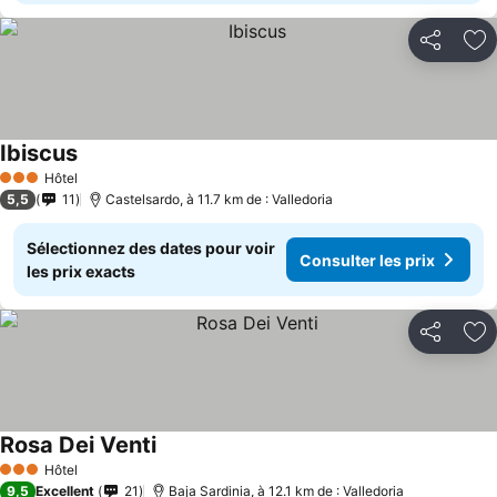
Partager
Aj
Ibiscus
Hôtel
3 Étoiles
5,5
11
Castelsardo, à 11.7 km de : Valledoria
Sélectionnez des dates pour voir
Consulter les prix
les prix exacts
Partager
Aj
Rosa Dei Venti
Hôtel
3 Étoiles
9,5
Excellent
21
Baja Sardinia, à 12.1 km de : Valledoria