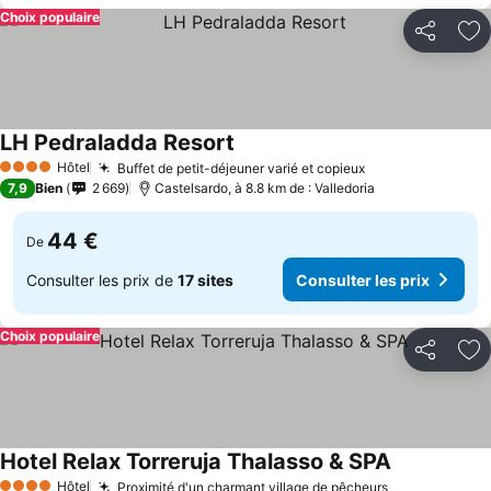
Choix populaire
Partager
Aj
LH Pedraladda Resort
Hôtel
Buffet de petit-déjeuner varié et copieux
4 Étoiles
7,9
Bien
2 669
Castelsardo, à 8.8 km de : Valledoria
44 €
De
Consulter les prix de
17 sites
Consulter les prix
Choix populaire
Partager
Aj
Hotel Relax Torreruja Thalasso & SPA
Hôtel
Proximité d'un charmant village de pêcheurs