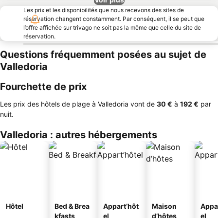
Les prix et les disponibilités que nous recevons des sites de
réservation changent constamment. Par conséquent, il se peut que
l’offre affichée sur trivago ne soit pas la même que celle du site de
réservation.
Questions fréquemment posées au sujet de
Valledoria
Fourchette de prix
Les prix des hôtels de plage à Valledoria vont de
‎30 €
à
‎192 €
par
nuit.
Valledoria : autres hébergements
Hôtel
Bed & Brea
Appart’hôt
Maison
Appa
kfasts
el
d’hôtes
el