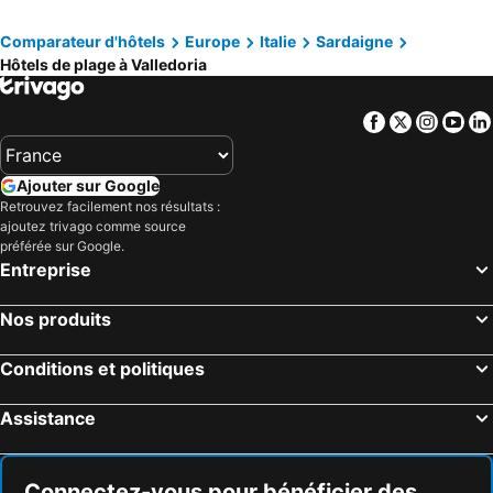
Comparateur d'hôtels
Europe
Italie
Sardaigne
Hôtels de plage à Valledoria
Facebook
Twitter
Insta
Yo
Ajouter sur Google
Retrouvez facilement nos résultats :
ajoutez trivago comme source
préférée sur Google.
Entreprise
Nos produits
Conditions et politiques
Assistance
Connectez-vous pour bénéficier des