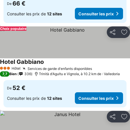
66 €
De
Consulter les prix de
12 sites
Consulter les prix
Choix populaire
Partager
Aj
Hotel Gabbiano
Hôtel
Services de garde d'enfants disponibles
3 Étoiles
7,7
Bien
336
Trinità d'Agultu e Vignola, à 10.2 km de : Valledoria
52 €
De
Consulter les prix de
12 sites
Consulter les prix
Partager
Aj