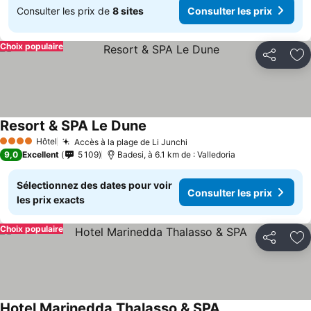
Consulter les prix de
8 sites
Consulter les prix
Choix populaire
Partager
Aj
Resort & SPA Le Dune
Hôtel
Accès à la plage de Li Junchi
4 Étoiles
9,0
Excellent
5 109
Badesi, à 6.1 km de : Valledoria
Sélectionnez des dates pour voir
Consulter les prix
les prix exacts
Choix populaire
Partager
Aj
Hotel Marinedda Thalasso & SPA