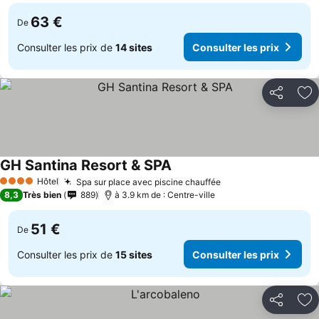
63 €
De
Consulter les prix de
14 sites
Consulter les prix
Partager
Aj
GH Santina Resort & SPA
Hôtel
Spa sur place avec piscine chauffée
4 Étoiles
8,3
Très bien
889
à 3.9 km de : Centre-ville
51 €
De
Consulter les prix de
15 sites
Consulter les prix
Partager
Aj