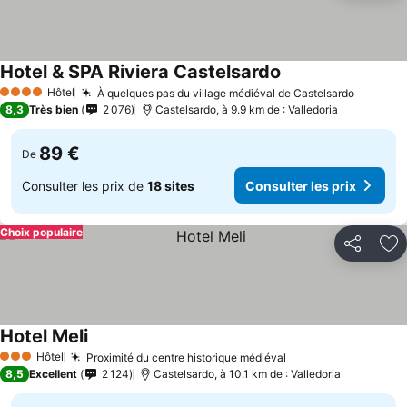
Hotel & SPA Riviera Castelsardo
Hôtel
À quelques pas du village médiéval de Castelsardo
4 Étoiles
8,3
Très bien
2 076
Castelsardo, à 9.9 km de : Valledoria
89 €
De
Consulter les prix de
18 sites
Consulter les prix
Choix populaire
Partager
Aj
Hotel Meli
Hôtel
Proximité du centre historique médiéval
3 Étoiles
8,5
Excellent
2 124
Castelsardo, à 10.1 km de : Valledoria