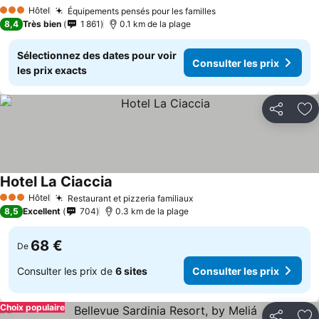
Hôtel
Équipements pensés pour les familles
3 Étoiles
8,4
Très bien
1 861
0.1 km de la plage
Sélectionnez des dates pour voir
Consulter les prix
les prix exacts
Partager
Aj
Hotel La Ciaccia
Hôtel
Restaurant et pizzeria familiaux
3 Étoiles
8,5
Excellent
704
0.3 km de la plage
68 €
De
Consulter les prix de
6 sites
Consulter les prix
Choix populaire