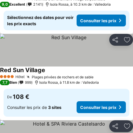
4 Étoiles
9,0
Excellent
2 141
Isola Rossa, à 10.3 km de : Valledoria
Sélectionnez des dates pour voir
Consulter les prix
les prix exacts
Partager
Aj
Red Sun Village
Hôtel
Plages privées de rochers et de sable
4 Étoiles
7,7
Bien
999
Isola Rossa, à 11.8 km de : Valledoria
108 €
De
Consulter les prix de
3 sites
Consulter les prix
Partager
Aj