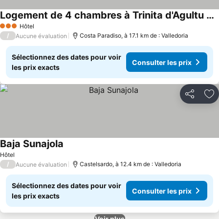
Logement de 4 chambres à Trinita d'Agultu OT
Hôtel
3 Étoiles
/
Costa Paradiso, à 17.1 km de : Valledoria
Aucune évaluation
Sélectionnez des dates pour voir
Consulter les prix
les prix exacts
Partager
Aj
Baja Sunajola
Hôtel
/
Castelsardo, à 12.4 km de : Valledoria
Aucune évaluation
Sélectionnez des dates pour voir
Consulter les prix
les prix exacts
Voir plus