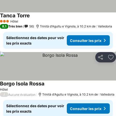
Tanca Torre
Hôtel
3 Étoiles
8,1
Très bien
56
Trinità d'Agultu e Vignola, à 10.2 km de : Valledoria
Sélectionnez des dates pour voir
Consulter les prix
les prix exacts
Partager
Aj
Borgo Isola Rossa
Hôtel
/
Trinità d'Agultu e Vignola, à 10.2 km de : Valledoria
Aucune évaluation
Sélectionnez des dates pour voir
Consulter les prix
les prix exacts