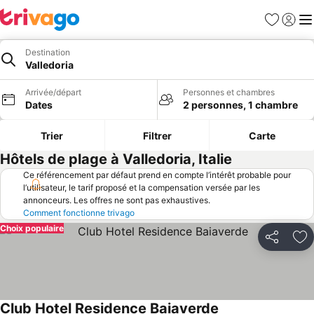
Favoris
Se con
Me
Destination
Valledoria
Arrivée/départ
Personnes et chambres
Dates
2 personnes, 1 chambre
Trier
Filtrer
Carte
Hôtels de plage à Valledoria, Italie
Ce référencement par défaut prend en compte l’intérêt probable pour
l’utilisateur, le tarif proposé et la compensation versée par les
annonceurs. Les offres ne sont pas exhaustives.
Comment fonctionne trivago
Choix populaire
Partager
Aj
Club Hotel Residence Baiaverde