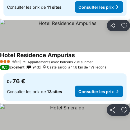
Consulter les prix de
11 sites
Consulter les prix
Partager
Aj
Hotel Residence Ampurias
Hôtel
Appartements avec balcons vue sur mer
3 Étoiles
8,5
Excellent
943
Castelsardo, à 11.8 km de : Valledoria
76 €
De
Consulter les prix de
13 sites
Consulter les prix
Partager
Aj