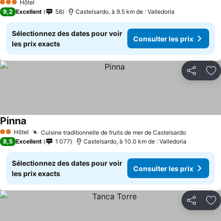
Hôtel
3 Étoiles
9,2
Excellent
58
Castelsardo, à 9.5 km de : Valledoria
Sélectionnez des dates pour voir
Consulter les prix
les prix exacts
Partager
Aj
Pinna
Hôtel
Cuisine traditionnelle de fruits de mer de Castelsardo
2 Étoiles
8,5
Excellent
1 077
Castelsardo, à 10.0 km de : Valledoria
Sélectionnez des dates pour voir
Consulter les prix
les prix exacts
Partager
Aj