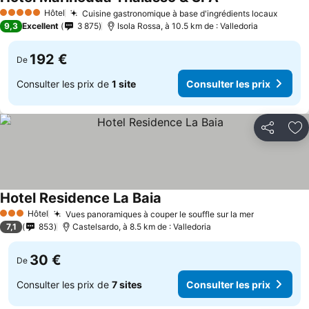
Hôtel
Cuisine gastronomique à base d'ingrédients locaux
5 Étoiles
9,3
Excellent
3 875
Isola Rossa, à 10.5 km de : Valledoria
192 €
De
Consulter les prix de
1 site
Consulter les prix
Partager
Aj
Hotel Residence La Baia
Hôtel
Vues panoramiques à couper le souffle sur la mer
3 Étoiles
7,1
853
Castelsardo, à 8.5 km de : Valledoria
30 €
De
Consulter les prix de
7 sites
Consulter les prix