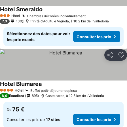
Hotel Smeraldo
Hôtel
Chambres décorées individuellement
3 Étoiles
7,3
130
Trinità d'Agultu e Vignola, à 10.2 km de : Valledoria
Sélectionnez des dates pour voir
Consulter les prix
les prix exacts
Partager
Aj
Hotel Blumarea
Hôtel
Buffet petit-déjeuner copieux
4 Étoiles
8,9
Excellent
895
Castelsardo, à 12.5 km de : Valledoria
75 €
De
Consulter les prix de
17 sites
Consulter les prix