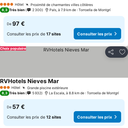
Hôtel
Proximité de charmantes villes côtières
4 Étoiles
8,3
Très bien
2 300
Pals, à 7.9 km de : Torroella de Montgrí
97 €
De
Consulter les prix de
17 sites
Consulter les prix
Choix populaire
Partager
Aj
RVHotels Nieves Mar
Hôtel
Grande piscine extérieure
3 Étoiles
8,3
Très bien
5 932
La Escala, à 8.8 km de : Torroella de Montgrí
57 €
De
Consulter les prix de
12 sites
Consulter les prix