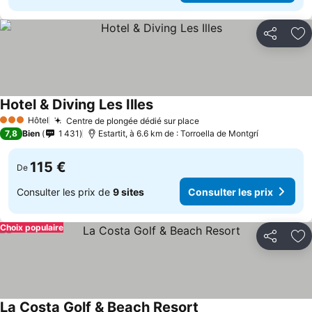
Partager
Aj
Hotel & Diving Les Illes
Hôtel
Centre de plongée dédié sur place
3 Étoiles
7,8
Bien
1 431
Estartit, à 6.6 km de : Torroella de Montgrí
115 €
De
Consulter les prix de
9 sites
Consulter les prix
Choix populaire
Partager
Aj
La Costa Golf & Beach Resort