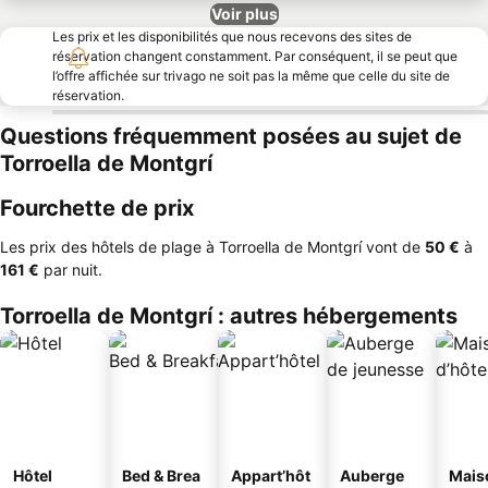
Voir plus
Les prix et les disponibilités que nous recevons des sites de
réservation changent constamment. Par conséquent, il se peut que
l’offre affichée sur trivago ne soit pas la même que celle du site de
réservation.
Questions fréquemment posées au sujet de
Torroella de Montgrí
Fourchette de prix
Les prix des hôtels de plage à Torroella de Montgrí vont de
‎50 €
à
‎161 €
par nuit.
Torroella de Montgrí : autres hébergements
Hôtel
Bed & Brea
Appart’hôt
Auberge
Mais