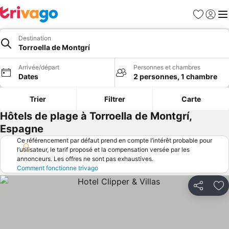
Favoris
Se con
Me
Destination
Torroella de Montgrí
Arrivée/départ
Personnes et chambres
Dates
2 personnes, 1 chambre
Trier
Filtrer
Carte
Hôtels de plage à Torroella de Montgrí,
Espagne
Ce référencement par défaut prend en compte l’intérêt probable pour
l’utilisateur, le tarif proposé et la compensation versée par les
annonceurs. Les offres ne sont pas exhaustives.
Comment fonctionne trivago
Partager
Aj