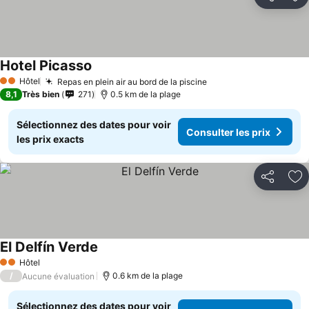
Partager
Aj
Hotel Picasso
Hôtel
Repas en plein air au bord de la piscine
2 Étoiles
8,1
Très bien
271
0.5 km de la plage
Sélectionnez des dates pour voir
Consulter les prix
les prix exacts
Partager
Aj
El Delfín Verde
Hôtel
2 Étoiles
/
0.6 km de la plage
Aucune évaluation
Sélectionnez des dates pour voir