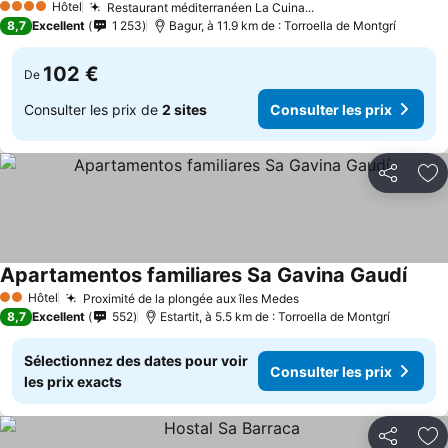
Hôtel
Restaurant méditerranéen La Cuina...
4 Étoiles
8,7
Excellent
1 253
Bagur, à 11.9 km de : Torroella de Montgrí
102 €
De
Consulter les prix de
2 sites
Consulter les prix
Partager
Aj
Apartamentos familiares Sa Gavina Gaudí
Hôtel
Proximité de la plongée aux îles Medes
2 Étoiles
8,7
Excellent
552
Estartit, à 5.5 km de : Torroella de Montgrí
Sélectionnez des dates pour voir
Consulter les prix
les prix exacts
Partager
Aj