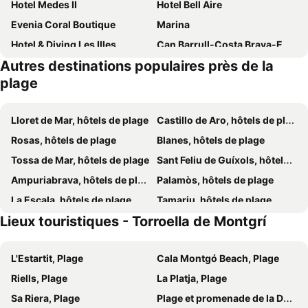
Hotel Medes II
Hotel Bell Aire
Evenia Coral Boutique
Marina
Hotel & Diving Les Illes
Can Barrull-Costa Brava-Emporda
Autres destinations populaires près de la
Can Miquel
La Costa Golf & Beach Resort
plage
Casas Golf Relax
Apartaments Sa Guilla
RVHotels Nieves Mar
Mas Salvi Country Boutique Hotel
Lloret de Mar, hôtels de plage
Castillo de Aro, hôtels de plage
Rallye Hotel
Jardi de Pedra
Rosas, hôtels de plage
Blanes, hôtels de plage
Hotel Bonaire
Hotel Sa Punta
Tossa de Mar, hôtels de plage
Sant Feliu de Guíxols, hôtels de plage
Hostal Empúries
Hotel Mas Rabiol -Costa Brava-Emporda
Ampuriabrava, hôtels de plage
Palamòs, hôtels de plage
Hostal Ses Negres
Sa Riera Beach
La Escala, hôtels de plage
Tamariu, hôtels de plage
Villa Mercè Empúries
Pensió Solivent
Lieux touristiques - Torroella de Montgrí
Cadaqués, hôtels de plage
Estartit, hôtels de plage
Hotel Spa Classic Begur
Hostal Sa Rascassa
Sant Antoni de Calonge, hôtels de plage
Palafrugell, hôtels de plage
Hostal Sa Barraca
L'Aixart Aiguablava Hotel
L'Estartit, Plage
Cala Montgó Beach, Plage
Calella de Palafrugell, hôtels de plage
Pals, hôtels de plage
Hostal Ondina
Hotel Aigua Blava
Riells, Plage
La Platja, Plage
Gerona, hôtels de plage
Bagur, hôtels de plage
Can Liret
Hotel Tamariu
Sa Riera, Plage
Plage et promenade de la Dune, Plage
El Port de la Selva, hôtels de plage
San Pedro Pescador, hôtels de plage
Hotel Hostalillo
Hotel El Pescador