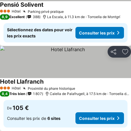
Pensió Solivent
Hôtel
Parking privé pratique
3 Étoiles
8,9
Excellent
388
La Escala, à 11.3 km de : Torroella de Montgrí
Sélectionnez des dates pour voir
Consulter les prix
les prix exacts
Partager
Aj
Hotel Llafranch
Hôtel
Proximité du phare historique
3 Étoiles
8,4
Très bien
1 807
Calella de Palafrugell, à 17.5 km de : Torroella de Montgrí
105 €
De
Consulter les prix de
6 sites
Consulter les prix