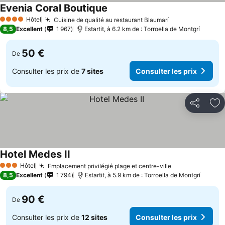
Evenia Coral Boutique
Hôtel
Cuisine de qualité au restaurant Blaumarí
4 Étoiles
8,5
Excellent
1 967
Estartit, à 6.2 km de : Torroella de Montgrí
50 €
De
Consulter les prix de
7 sites
Consulter les prix
Partager
Aj
Hotel Medes II
Hôtel
Emplacement privilégié plage et centre-ville
3 Étoiles
8,5
Excellent
1 794
Estartit, à 5.9 km de : Torroella de Montgrí
90 €
De
Consulter les prix de
12 sites
Consulter les prix