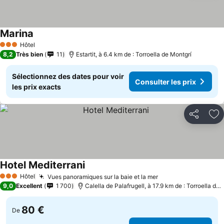
Marina
Hôtel
3 Étoiles
8,2
Très bien
11
Estartit, à 6.4 km de : Torroella de Montgrí
Sélectionnez des dates pour voir
Consulter les prix
les prix exacts
Partager
Aj
Hotel Mediterrani
Hôtel
Vues panoramiques sur la baie et la mer
3 Étoiles
9,0
Excellent
1 700
Calella de Palafrugell, à 17.9 km de : Torroella de Montgrí
80 €
De