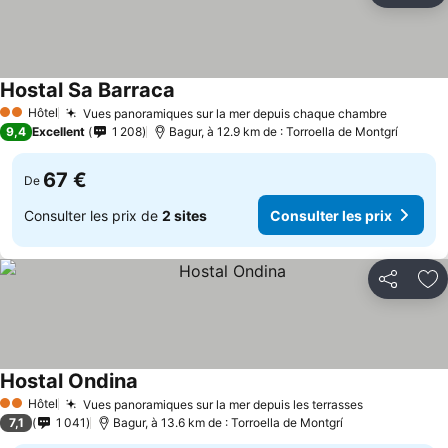
Hostal Sa Barraca
Hôtel
Vues panoramiques sur la mer depuis chaque chambre
2 Étoiles
9,4
Excellent
1 208
Bagur, à 12.9 km de : Torroella de Montgrí
67 €
De
Consulter les prix de
2 sites
Consulter les prix
Partager
Aj
Hostal Ondina
Hôtel
Vues panoramiques sur la mer depuis les terrasses
2 Étoiles
7,1
1 041
Bagur, à 13.6 km de : Torroella de Montgrí