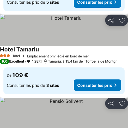
Consulter les prix de
5 sites
Consulter les prix
Partager
Aj
Hotel Tamariu
Hôtel
Emplacement privilégié en bord de mer
3 Étoiles
9,0
Excellent
1 287
Tamariu, à 15.4 km de : Torroella de Montgrí
109 €
De
Consulter les prix de
3 sites
Consulter les prix
Partager
Aj