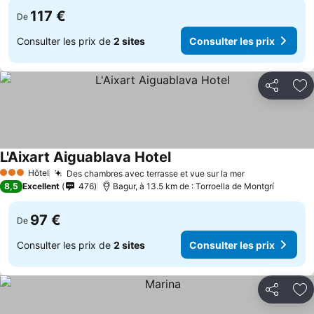
117 €
De
Consulter les prix de
2 sites
Consulter les prix
Partager
Aj
L'Aixart Aiguablava Hotel
Hôtel
Des chambres avec terrasse et vue sur la mer
3 Étoiles
8,5
Excellent
476
Bagur, à 13.5 km de : Torroella de Montgrí
97 €
De
Consulter les prix de
2 sites
Consulter les prix
Partager
Aj