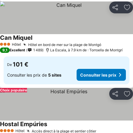
Partager
Aj
Can Miquel
Hôtel
Hôtel en bord de mer sur la plage de Montgó
3 Étoiles
9,1
Excellent
1 489
La Escala, à 7.9 km de : Torroella de Montgrí
101 €
De
Consulter les prix de
5 sites
Consulter les prix
Choix populaire
Partager
Aj
Hostal Empúries
Hôtel
Accès direct à la plage et sentier côtier
4 Étoiles