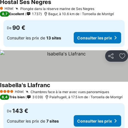
Hostal Ses Negres
Hôtel
Plongée dans la réserve marine de Ses Negres
1 Étoiles
8,7
Excellent
1 737
Bagur, à 10.6 km de : Torroella de Montgrí
90 €
De
Consulter les prix de
13 sites
Consulter les prix
Partager
Aj
Isabella's Llafranc
Hôtel
Chambres face à la mer avec vues panoramiques
4 Étoiles
8,4
Très bien
3 039
Palafrugell, à 17.5 km de : Torroella de Montgrí
143 €
De
Consulter les prix de
7 sites
Consulter les prix