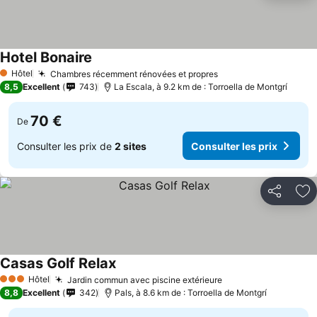
Hotel Bonaire
Hôtel
Chambres récemment rénovées et propres
1 Étoiles
8,5
Excellent
743
La Escala, à 9.2 km de : Torroella de Montgrí
70 €
De
Consulter les prix de
2 sites
Consulter les prix
Partager
Aj
Casas Golf Relax
Hôtel
Jardin commun avec piscine extérieure
3 Étoiles
8,8
Excellent
342
Pals, à 8.6 km de : Torroella de Montgrí