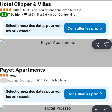
Hotel Clipper & Villas
Hôtel
Cuisine méditerranéenne avec terrasse
4 Étoiles
8,2
Très bien
866
à 6.6 km de : Centre-ville
Sélectionnez des dates pour voir
Consulter les prix
les prix exacts
Partager
Aj
Payet Apartments
Hôtel
3 Étoiles
/
0.2 km de la plage
Aucune évaluation
Sélectionnez des dates pour voir
Consulter les prix
les prix exacts