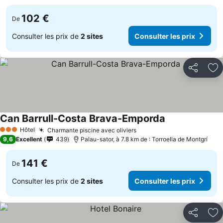
102 €
De
Consulter les prix de
2 sites
Consulter les prix
Partager
Aj
Can Barrull-Costa Brava-Emporda
Hôtel
Charmante piscine avec oliviers
3 Étoiles
9,6
Excellent
439
Palau-sator, à 7.8 km de : Torroella de Montgrí
141 €
De
Consulter les prix de
2 sites
Consulter les prix
Partager
Aj