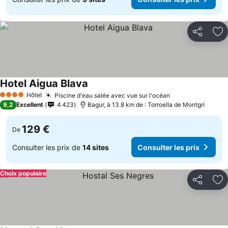
Partager
Aj
Hotel Aigua Blava
Hôtel
Piscine d'eau salée avec vue sur l'océan
4 Étoiles
9,2
Excellent
4 423
Bagur, à 13.8 km de : Torroella de Montgrí
129 €
De
Consulter les prix de
14 sites
Consulter les prix
Choix populaire
Partager
Aj