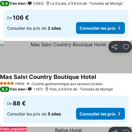
8,4
Très bien
5 645
La Escala, à 9.8 km de : Torroella de Montgrí
106 €
De
Consulter les prix de
2 sites
Consulter les prix
Partager
Aj
Mas Salvi Country Boutique Hotel
Hôtel
Cuisine gastronomique aux saveurs locales
4 Étoiles
8,3
Très bien
1 167
Pals, à 8.9 km de : Torroella de Montgrí
88 €
De
Consulter les prix de
5 sites
Consulter les prix
Choix populaire