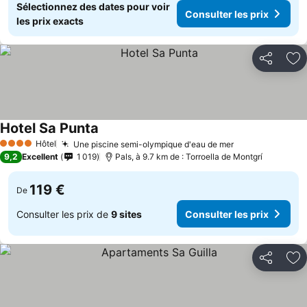
Sélectionnez des dates pour voir
Consulter les prix
les prix exacts
Partager
Aj
Hotel Sa Punta
Hôtel
Une piscine semi-olympique d'eau de mer
4 Étoiles
9,2
Excellent
1 019
Pals, à 9.7 km de : Torroella de Montgrí
119 €
De
Consulter les prix de
9 sites
Consulter les prix
Partager
Aj