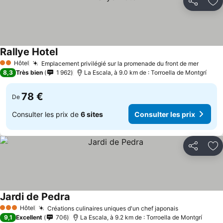
Partager
Aj
Rallye Hotel
Hôtel
Emplacement privilégié sur la promenade du front de mer
2 Étoiles
8,3
Très bien
1 962
La Escala, à 9.0 km de : Torroella de Montgrí
78 €
De
Consulter les prix de
6 sites
Consulter les prix
Partager
Aj
Jardi de Pedra
Hôtel
Créations culinaires uniques d'un chef japonais
3 Étoiles
9,1
Excellent
706
La Escala, à 9.2 km de : Torroella de Montgrí