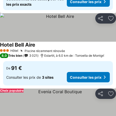
Consulter les prix
les prix exacts
Partager
Aj
Hotel Bell Aire
Hôtel
Piscine récemment rénovée
3 Étoiles
8,0
Très bien
3 021
Estartit, à 6.0 km de : Torroella de Montgrí
91 €
De
Consulter les prix de
3 sites
Consulter les prix
Choix populaire
Partager
Aj