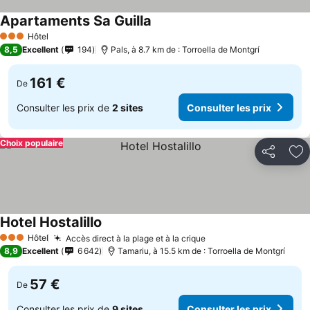
Apartaments Sa Guilla
Hôtel
3 Étoiles
8,5
Excellent
194
Pals, à 8.7 km de : Torroella de Montgrí
161 €
De
Consulter les prix de
2 sites
Consulter les prix
Choix populaire
Partager
Aj
Hotel Hostalillo
Hôtel
Accès direct à la plage et à la crique
3 Étoiles
8,9
Excellent
6 642
Tamariu, à 15.5 km de : Torroella de Montgrí
57 €
De
Consulter les prix de
9 sites
Consulter les prix