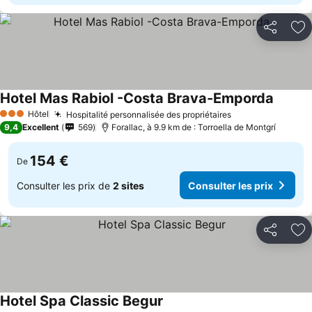
Partager
Aj
Hotel Mas Rabiol -Costa Brava-Emporda
Hôtel
Hospitalité personnalisée des propriétaires
3 Étoiles
9,4
Excellent
569
Forallac, à 9.9 km de : Torroella de Montgrí
154 €
De
Consulter les prix de
2 sites
Consulter les prix
Partager
Aj
Hotel Spa Classic Begur