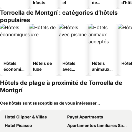
kfasts
el
de
d’hô
jeunesse
Torroella de Montgrí : catégories d’hôtels
populaires
Hôtels
Hôtels de
Hôtels
Hôtels
Hôtel
économiq
luxe
avec
animaux
ues
piscine
acceptés
Hôtels de plage à proximité de Torroella de
Montgrí
Ces hôtels sont susceptibles de vous intéresser...
Hotel Clipper & Villas
Payet Apartments
Hotel Picasso
Apartamentos familiares Sa Gavina Gaudí