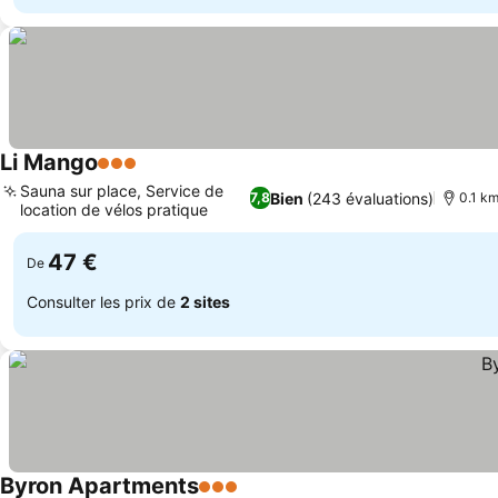
Li Mango
3 Étoiles
Sauna sur place, Service de
Bien
(243 évaluations)
7,8
0.1 km
location de vélos pratique
47 €
De
Consulter les prix de
2 sites
Byron Apartments