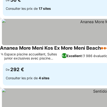
56 €
De
Consulter les prix de
17 sites
Ananea More Meni Kos Ex More Meni Beach
4 É
Espace piscine accueillant, Suites
Excellent
(1 986 évaluati
8,8
junior exclusives avec piscine
partagée
292 €
De
Consulter les prix de
4 sites