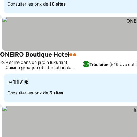
Consulter les prix de
10 sites
ONEIRO Boutique Hotel
2 Étoiles
Piscine dans un jardin luxuriant,
Très bien
(519 évaluati
8,2
Cuisine grecque et internationale
authentique
117 €
De
Consulter les prix de
5 sites