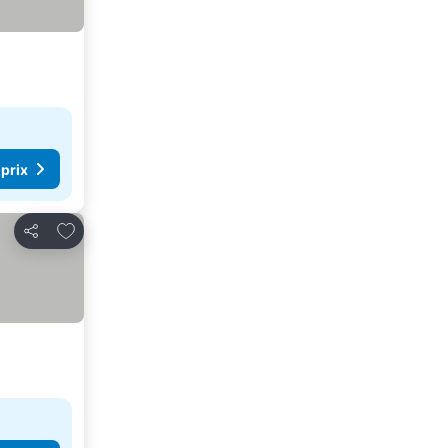
 prix
Ajouter à mes favoris
Partager