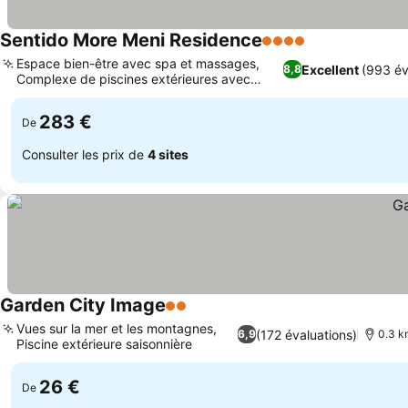
Sentido More Meni Residence
4 Étoiles
Espace bien-être avec spa et massages,
Excellent
(993 év
8,8
Complexe de piscines extérieures avec
espace enfants
283 €
De
Consulter les prix de
4 sites
Garden City Image
2 Étoiles
Vues sur la mer et les montagnes,
(172 évaluations)
6,9
0.3 k
Piscine extérieure saisonnière
26 €
De