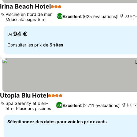
Irina Beach Hotel
3 Étoiles
Piscine en bord de mer,
Excellent
(625 évaluations)
9,1
0.1 km 
Moussaka signature
94 €
De
Consulter les prix de
5 sites
Utopia Blu Hotel
4 Étoiles
Spa Serenity et bien-
Excellent
(2 711 évaluations)
9,0
à 1.1 
être, Plusieurs piscines
Sélectionnez des dates pour voir les prix exacts