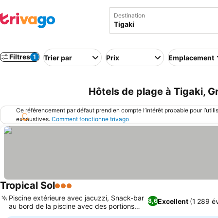
Destination
Filtres
1
Trier par
Prix
Emplacement
Hôtels de plage à Tigaki, G
Ce référencement par défaut prend en compte l’intérêt probable pour l’utili
exhaustives.
Comment fonctionne trivago
Tropical Sol
3 Étoiles
Piscine extérieure avec jacuzzi, Snack-bar
Excellent
(1 289 é
8,6
au bord de la piscine avec des portions
généreuses