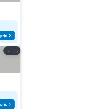
 prix
Ajouter à mes favoris
Partager
 prix