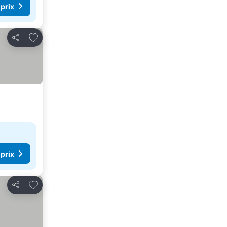
 prix
Ajouter à mes favoris
Partager
 prix
Ajouter à mes favoris
Partager