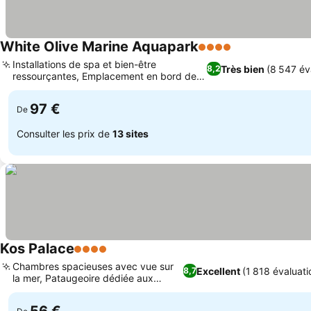
White Olive Marine Aquapark
4 Étoiles
Installations de spa et bien-être
Très bien
(8 547 év
8,2
ressourçantes, Emplacement en bord de
mer près de Tigaki
97 €
De
Consulter les prix de
13 sites
Kos Palace
4 Étoiles
Chambres spacieuses avec vue sur
Excellent
(1 818 évaluati
8,7
la mer, Pataugeoire dédiée aux
enfants