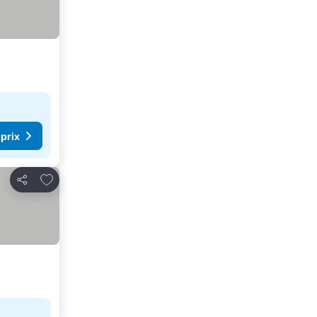
 prix
Ajouter à mes favoris
Partager