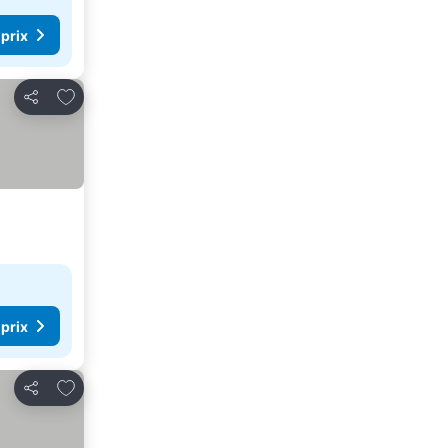
 prix
Ajouter à mes favoris
Partager
 prix
Ajouter à mes favoris
Partager