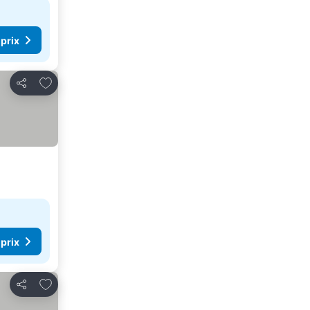
 prix
Ajouter à mes favoris
Partager
 prix
Ajouter à mes favoris
Partager