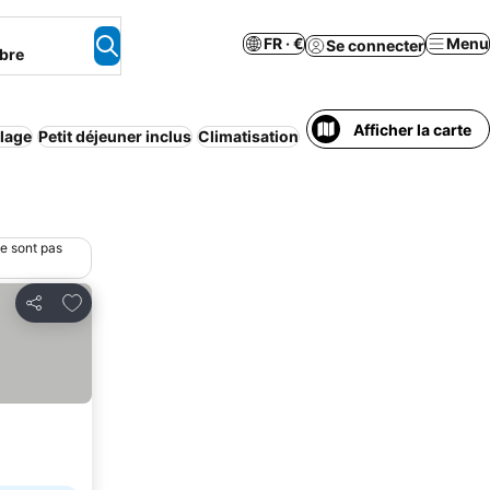
FR · €
Menu
Se connecter
bre
Afficher la carte
lage
Petit déjeuner inclus
Climatisation
Wi-Fi
Demi-pension
Ap
ne sont pas
Ajouter à mes favoris
Partager