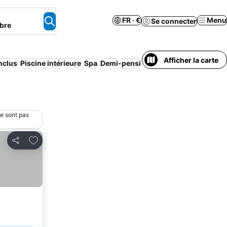
FR · €
Menu
Se connecter
bre
Afficher la carte
inclus
Piscine intérieure
Spa
Demi-pension
Maison/appartement 
ne sont pas
Ajouter à mes favoris
Partager