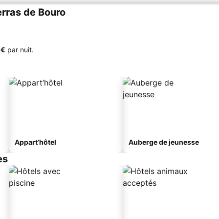
rras de Bouro
 €
par nuit.
Appart’hôtel
Auberge de jeunesse
es