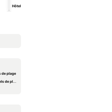
Hôtels spa
Hôtels avec parking
 de plage
 de plage