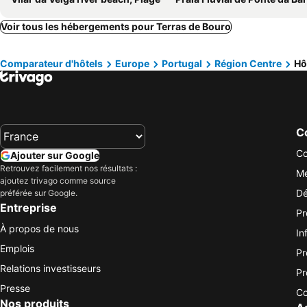
Voir tous les hébergements pour Terras de Bouro
Comparateur d'hôtels
Europe
Portugal
Région Centre
Hô
Co
Co
Ajouter sur Google
Retrouvez facilement nos résultats :
Me
ajoutez trivago comme source
Dé
préférée sur Google.
Entreprise
Pr
À propos de nous
In
Emplois
Pr
Relations investisseurs
Pr
Presse
Co
Nos produits