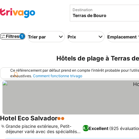
Destination
Filtres
1
Trier par
Prix
Emplacement
Hôtels de plage à Terras de
Ce référencement par défaut prend en compte l’intérêt probable pour l’utili
exhaustives.
Comment fonctionne trivago
Hotel Eco Salvador
2 Étoiles
Grande piscine extérieure, Petit-
Excellent
(925 évaluatio
8,7
déjeuner varié avec des spécialités
locales