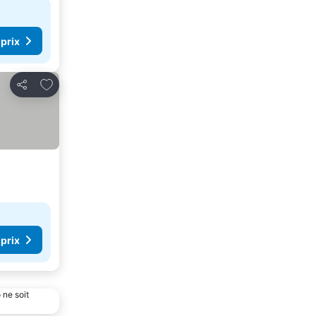
 prix
Ajouter à mes favoris
Partager
 prix
 ne soit