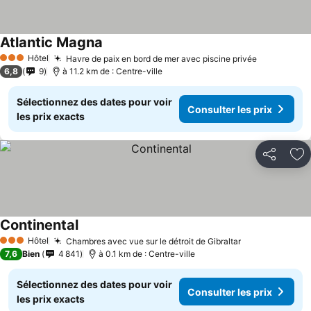
Atlantic Magna
Hôtel
Havre de paix en bord de mer avec piscine privée
3 Étoiles
6,8
9
à 11.2 km de : Centre-ville
Sélectionnez des dates pour voir
Consulter les prix
les prix exacts
Partager
Aj
Continental
Hôtel
Chambres avec vue sur le détroit de Gibraltar
3 Étoiles
7,6
Bien
4 841
à 0.1 km de : Centre-ville
Sélectionnez des dates pour voir
Consulter les prix
les prix exacts