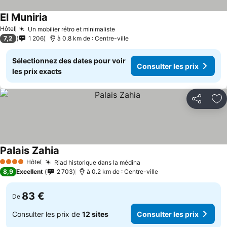
El Muniria
Hôtel
Un mobilier rétro et minimaliste
7,2
1 206
à 0.8 km de : Centre-ville
Sélectionnez des dates pour voir
Consulter les prix
les prix exacts
Partager
Aj
Palais Zahia
Hôtel
Riad historique dans la médina
4 Étoiles
8,9
Excellent
2 703
à 0.2 km de : Centre-ville
83 €
De
Consulter les prix de
12 sites
Consulter les prix