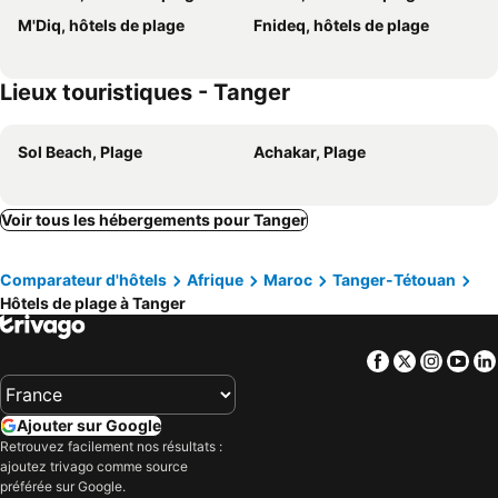
M'Diq, hôtels de plage
Fnideq, hôtels de plage
Lieux touristiques - Tanger
Sol Beach, Plage
Achakar, Plage
Voir tous les hébergements pour Tanger
Comparateur d'hôtels
Afrique
Maroc
Tanger-Tétouan
Hôtels de plage à Tanger
Facebook
Twitter
Insta
Yo
Ajouter sur Google
Retrouvez facilement nos résultats :
ajoutez trivago comme source
préférée sur Google.