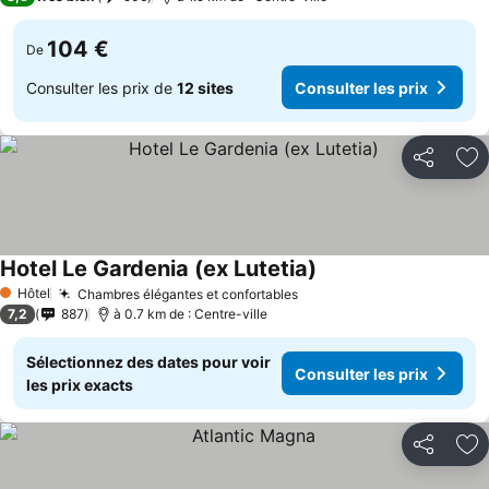
104 €
De
Consulter les prix de
12 sites
Consulter les prix
Partager
Aj
Hotel Le Gardenia (ex Lutetia)
Hôtel
Chambres élégantes et confortables
1 Étoiles
7,2
887
à 0.7 km de : Centre-ville
Sélectionnez des dates pour voir
Consulter les prix
les prix exacts
Partager
Aj