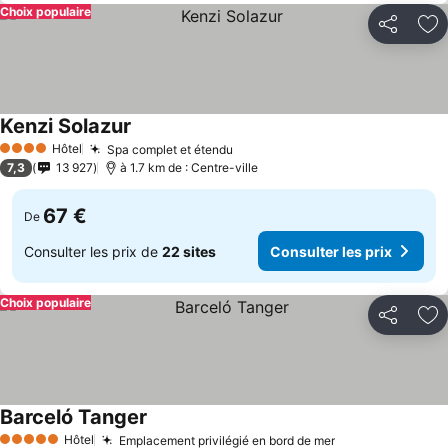
Choix populaire
Partager
Aj
Kenzi Solazur
Hôtel
Spa complet et étendu
4 Étoiles
7,3
13 927
à 1.7 km de : Centre-ville
67 €
De
Consulter les prix de
22 sites
Consulter les prix
Choix populaire
Partager
Aj
Barceló Tanger
Hôtel
Emplacement privilégié en bord de mer
5 Étoiles