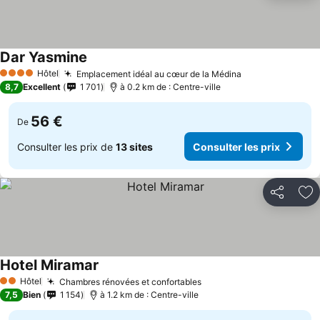
Dar Yasmine
Hôtel
Emplacement idéal au cœur de la Médina
4 Étoiles
8,7
Excellent
1 701
à 0.2 km de : Centre-ville
56 €
De
Consulter les prix de
13 sites
Consulter les prix
Partager
Aj
Hotel Miramar
Hôtel
Chambres rénovées et confortables
2 Étoiles
7,5
Bien
1 154
à 1.2 km de : Centre-ville