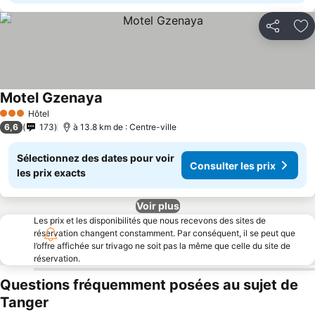
Partager
Aj
Motel Gzenaya
Hôtel
3 Étoiles
6,6
173
à 13.8 km de : Centre-ville
Sélectionnez des dates pour voir
Consulter les prix
les prix exacts
Voir plus
Les prix et les disponibilités que nous recevons des sites de
réservation changent constamment. Par conséquent, il se peut que
l’offre affichée sur trivago ne soit pas la même que celle du site de
réservation.
Questions fréquemment posées au sujet de
Tanger