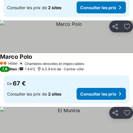
Consulter les prix de
2 sites
Consulter les prix
Partager
Aj
Marco Polo
Hôtel
Chambres rénovées et impeccables
2 Étoiles
7,6
Bien
1 441
à 0.9 km de : Centre-ville
67 €
De
Consulter les prix de
2 sites
Consulter les prix
Partager
Aj