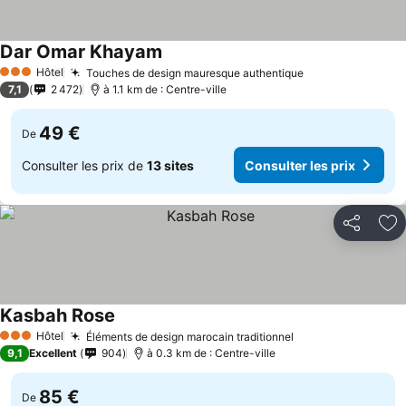
Dar Omar Khayam
Hôtel
Touches de design mauresque authentique
3 Étoiles
7,1
2 472
à 1.1 km de : Centre-ville
49 €
De
Consulter les prix de
13 sites
Consulter les prix
Partager
Aj
Kasbah Rose
Hôtel
Éléments de design marocain traditionnel
3 Étoiles
9,1
Excellent
904
à 0.3 km de : Centre-ville
85 €
De