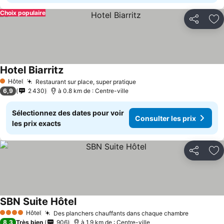
Choix populaire
Partager
Aj
Hotel Biarritz
Hôtel
Restaurant sur place, super pratique
1 Étoiles
6,9
2 430
à 0.8 km de : Centre-ville
Sélectionnez des dates pour voir
Consulter les prix
les prix exacts
Partager
Aj
SBN Suite Hôtel
Hôtel
Des planchers chauffants dans chaque chambre
4 Étoiles
8,3
Très bien
906
à 1.9 km de : Centre-ville