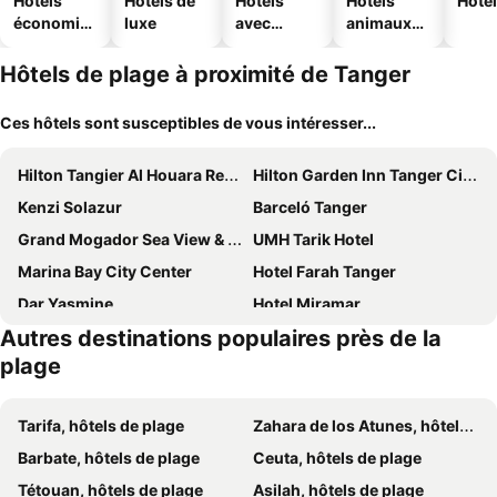
Hôtels
Hôtels de
Hôtels
Hôtels
Hôtel
économiq
luxe
avec
animaux
ues
piscine
acceptés
Hôtels de plage à proximité de Tanger
Ces hôtels sont susceptibles de vous intéresser...
Hilton Tangier Al Houara Resort & Spa
Hilton Garden Inn Tanger City Center
Kenzi Solazur
Barceló Tanger
Grand Mogador Sea View & Spa
UMH Tarik Hotel
Marina Bay City Center
Hotel Farah Tanger
Dar Yasmine
Hotel Miramar
Autres destinations populaires près de la
El Oumnia Puerto & Spa
Dar Omar Khayam
plage
Kasbah Rose
Marco Polo
El Muniria
Palais Zahia
Tarifa, hôtels de plage
Zahara de los Atunes, hôtels de plage
Hotel Biarritz
SBN Suite Hôtel
Barbate, hôtels de plage
Ceuta, hôtels de plage
Hotel Le Gardenia (ex Lutetia)
Motel Gzenaya
Tétouan, hôtels de plage
Asilah, hôtels de plage