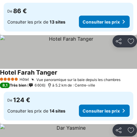
86 €
De
Consulter les prix de
13 sites
Consulter les prix
Partager
Aj
Hotel Farah Tanger
Hôtel
Vue panoramique sur la baie depuis les chambres
5 Étoiles
8,1
Très bien
6 606
à 5.2 km de : Centre-ville
124 €
De
Consulter les prix de
14 sites
Consulter les prix
Partager
Aj