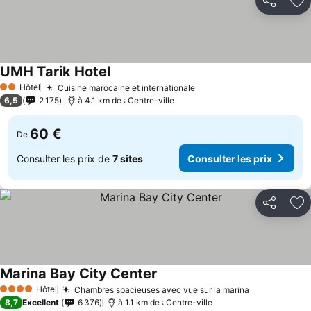
Partager
Aj
UMH Tarik Hotel
Hôtel
Cuisine marocaine et internationale
2 Étoiles
6,5
2 175
à 4.1 km de : Centre-ville
60 €
De
Consulter les prix de
7 sites
Consulter les prix
Partager
Aj
Marina Bay City Center
Hôtel
Chambres spacieuses avec vue sur la marina
4 Étoiles
8,7
Excellent
6 376
à 1.1 km de : Centre-ville