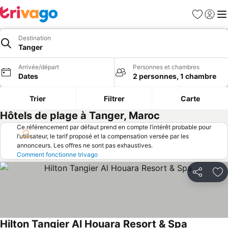
Favoris
Se con
Me
Destination
Tanger
Arrivée/départ
Personnes et chambres
Dates
2 personnes, 1 chambre
Trier
Filtrer
Carte
Hôtels de plage à Tanger, Maroc
Ce référencement par défaut prend en compte l’intérêt probable pour
l’utilisateur, le tarif proposé et la compensation versée par les
annonceurs. Les offres ne sont pas exhaustives.
Comment fonctionne trivago
Partager
Aj
Hilton Tangier Al Houara Resort & Spa