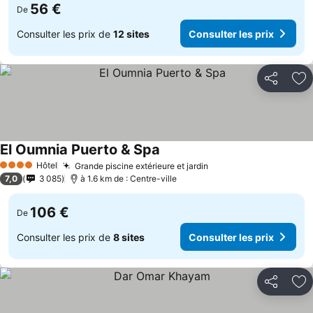
56 €
De
Consulter les prix de
12 sites
Consulter les prix
Partager
Aj
El Oumnia Puerto & Spa
Hôtel
Grande piscine extérieure et jardin
4 Étoiles
7,0
3 085
à 1.6 km de : Centre-ville
106 €
De
Consulter les prix de
8 sites
Consulter les prix
Partager
Aj