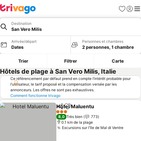
Favoris
Se con
Me
Destination
San Vero Milis
Arrivée/départ
Personnes et chambres
Dates
2 personnes, 1 chambre
Trier
Filtrer
Carte
Hôtels de plage à San Vero Milis, Italie
Ce référencement par défaut prend en compte l’intérêt probable pour
l’utilisateur, le tarif proposé et la compensation versée par les
annonceurs. Les offres ne sont pas exhaustives.
Comment fonctionne trivago
Hotel Maluentu
Partager
Ajouter à mes favoris
3 Étoiles
8,0
Très bien
773
0.1 km de la plage
Excursions sur l'île de Mal di Ventre