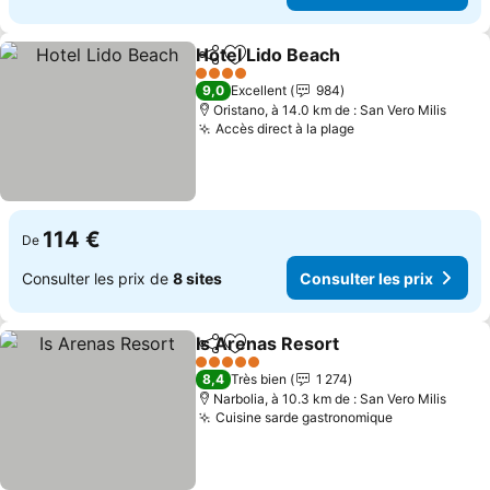
Hotel Lido Beach
Partager
Ajouter à mes favoris
4 Étoiles
9,0
Excellent
984
Oristano, à 14.0 km de : San Vero Milis
Accès direct à la plage
114 €
De
Consulter les prix de
8 sites
Consulter les prix
Is Arenas Resort
Partager
Ajouter à mes favoris
5 Étoiles
8,4
Très bien
1 274
Narbolia, à 10.3 km de : San Vero Milis
Cuisine sarde gastronomique