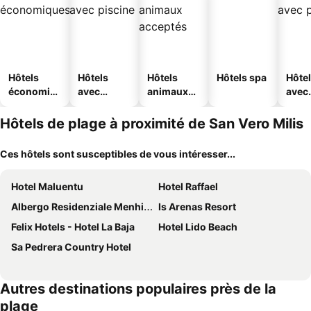
Hôtels
Hôtels
Hôtels
Hôtels spa
Hôte
économiq
avec
animaux
avec
ues
piscine
acceptés
park
Hôtels de plage à proximité de San Vero Milis
Ces hôtels sont susceptibles de vous intéresser...
Hotel Maluentu
Hotel Raffael
Albergo Residenziale Menhirs
Is Arenas Resort
Felix Hotels - Hotel La Baja
Hotel Lido Beach
Sa Pedrera Country Hotel
Autres destinations populaires près de la
plage