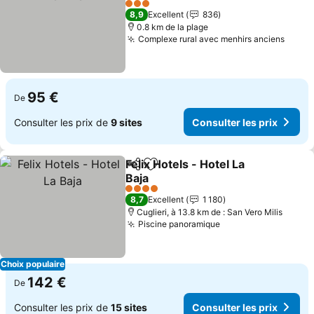
3 Étoiles
8,9
Excellent
836
0.8 km de la plage
Complexe rural avec menhirs anciens
95 €
De
Consulter les prix de
9 sites
Consulter les prix
Felix Hotels - Hotel La
Partager
Ajouter à mes favoris
Baja
4 Étoiles
8,7
Excellent
1 180
Cuglieri, à 13.8 km de : San Vero Milis
Piscine panoramique
Choix populaire
142 €
De
Consulter les prix de
15 sites
Consulter les prix