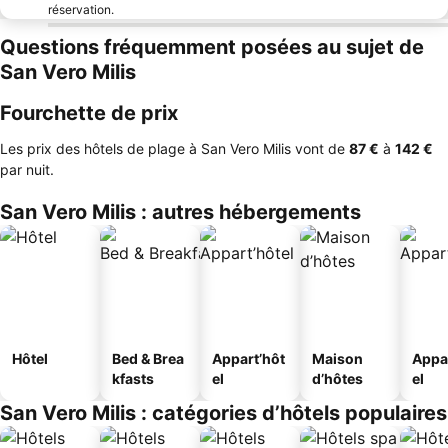
réservation.
Questions fréquemment posées au sujet de
San Vero Milis
Fourchette de prix
Les prix des hôtels de plage à San Vero Milis vont de
‎87 €
à
‎142 €
par nuit.
San Vero Milis : autres hébergements
Hôtel
Bed & Brea
Appart’hôt
Maison
Appa
kfasts
el
d’hôtes
el
San Vero Milis : catégories d’hôtels populaires