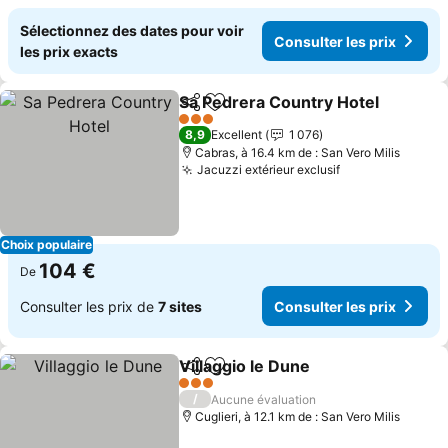
Sélectionnez des dates pour voir
Consulter les prix
les prix exacts
Sa Pedrera Country Hotel
Partager
Ajouter à mes favoris
3 Étoiles
8,9
Excellent
1 076
Cabras, à 16.4 km de : San Vero Milis
Jacuzzi extérieur exclusif
Choix populaire
104 €
De
Consulter les prix de
7 sites
Consulter les prix
Villaggio le Dune
Partager
Ajouter à mes favoris
3 Étoiles
/
Aucune évaluation
Cuglieri, à 12.1 km de : San Vero Milis