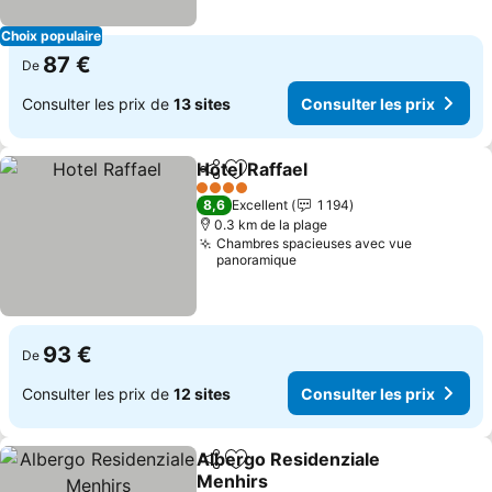
Choix populaire
87 €
De
Consulter les prix de
13 sites
Consulter les prix
Hotel Raffael
Partager
Ajouter à mes favoris
4 Étoiles
8,6
Excellent
1 194
0.3 km de la plage
Chambres spacieuses avec vue
panoramique
93 €
De
Consulter les prix de
12 sites
Consulter les prix
Albergo Residenziale
Partager
Ajouter à mes favoris
Menhirs