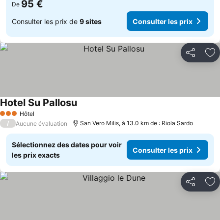
95 €
De
Consulter les prix de
9 sites
Consulter les prix
Partager
Aj
Hotel Su Pallosu
Hôtel
3 Étoiles
/
San Vero Milis, à 13.0 km de : Riola Sardo
Aucune évaluation
Sélectionnez des dates pour voir
Consulter les prix
les prix exacts
Partager
Aj