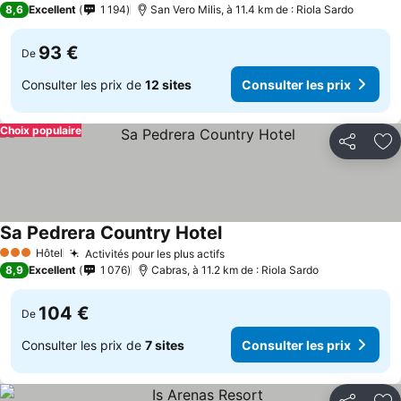
8,6
Excellent
1 194
San Vero Milis, à 11.4 km de : Riola Sardo
93 €
De
Consulter les prix de
12 sites
Consulter les prix
Choix populaire
Partager
Aj
Sa Pedrera Country Hotel
Hôtel
Activités pour les plus actifs
3 Étoiles
8,9
Excellent
1 076
Cabras, à 11.2 km de : Riola Sardo
104 €
De
Consulter les prix de
7 sites
Consulter les prix