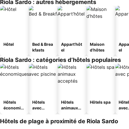
Riola Sardo : autres hébergements
Hôtel
Bed & Brea
Appart’hôt
Maison
Appa
kfasts
el
d’hôtes
el
Riola Sardo : catégories d’hôtels populaires
Hôtels
Hôtels
Hôtels
Hôtels spa
Hôte
économiq
avec
animaux
avec
ues
piscine
acceptés
park
Hôtels de plage à proximité de Riola Sardo