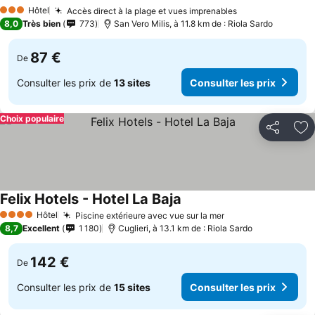
Hôtel
Accès direct à la plage et vues imprenables
3 Étoiles
8,0
Très bien
773
San Vero Milis, à 11.8 km de : Riola Sardo
87 €
De
Consulter les prix de
13 sites
Consulter les prix
Choix populaire
Partager
Aj
Felix Hotels - Hotel La Baja
Hôtel
Piscine extérieure avec vue sur la mer
4 Étoiles
8,7
Excellent
1 180
Cuglieri, à 13.1 km de : Riola Sardo
142 €
De
Consulter les prix de
15 sites
Consulter les prix