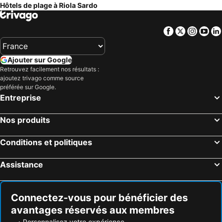
Hôtels de plage à Riola Sardo
Facebook
Twitter
Insta
Yo
Ajouter sur Google
Retrouvez facilement nos résultats :
ajoutez trivago comme source
préférée sur Google.
Entreprise
Nos produits
Conditions et politiques
Assistance
Connectez-vous pour bénéficier des
avantages réservés aux membres
Personnalisez votre expérience