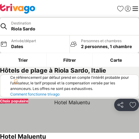
Favoris
Se con
Me
Destination
Riola Sardo
Arrivée/départ
Personnes et chambres
Dates
2 personnes, 1 chambre
Trier
Filtrer
Carte
Hôtels de plage à Riola Sardo, Italie
Ce référencement par défaut prend en compte l’intérêt probable pour
l’utilisateur, le tarif proposé et la compensation versée par les
annonceurs. Les offres ne sont pas exhaustives.
Comment fonctionne trivago
Choix populaire
Partager
Aj
Hotel Maluentu