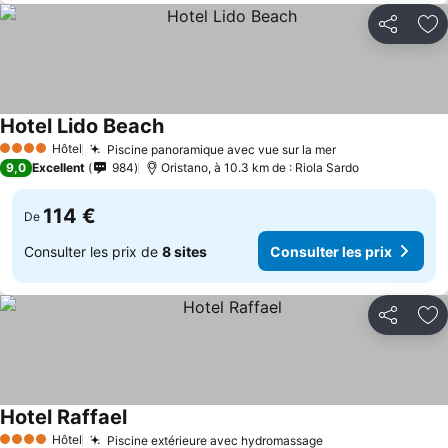
Partager
Aj
Hotel Lido Beach
Hôtel
Piscine panoramique avec vue sur la mer
4 Étoiles
9,0
Excellent
984
Oristano, à 10.3 km de : Riola Sardo
114 €
De
Consulter les prix de
8 sites
Consulter les prix
Partager
Aj
Hotel Raffael
Hôtel
Piscine extérieure avec hydromassage
4 Étoiles