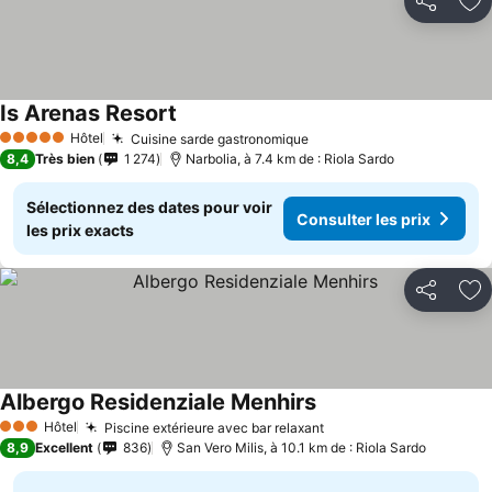
Partager
Aj
Is Arenas Resort
Hôtel
Cuisine sarde gastronomique
5 Étoiles
8,4
Très bien
1 274
Narbolia, à 7.4 km de : Riola Sardo
Sélectionnez des dates pour voir
Consulter les prix
les prix exacts
Partager
Aj
Albergo Residenziale Menhirs
Hôtel
Piscine extérieure avec bar relaxant
3 Étoiles
8,9
Excellent
836
San Vero Milis, à 10.1 km de : Riola Sardo