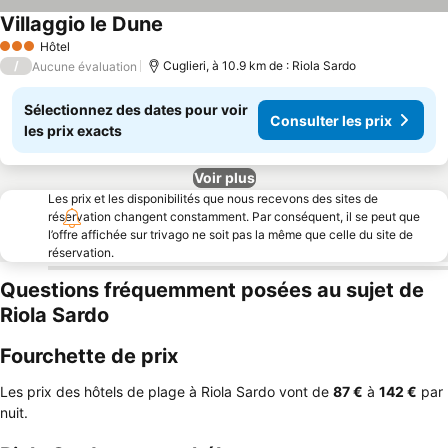
Villaggio le Dune
Hôtel
3 Étoiles
/
Cuglieri, à 10.9 km de : Riola Sardo
Aucune évaluation
Sélectionnez des dates pour voir
Consulter les prix
les prix exacts
Voir plus
Les prix et les disponibilités que nous recevons des sites de
réservation changent constamment. Par conséquent, il se peut que
l’offre affichée sur trivago ne soit pas la même que celle du site de
réservation.
Questions fréquemment posées au sujet de
Riola Sardo
Fourchette de prix
Les prix des hôtels de plage à Riola Sardo vont de
‎87 €
à
‎142 €
par
nuit.