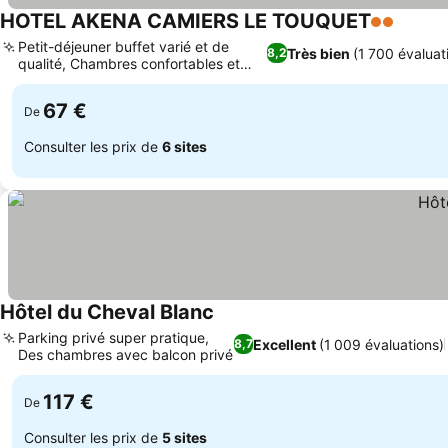
HOTEL AKENA CAMIERS LE TOUQUET
2 Étoiles
Petit-déjeuner buffet varié et de
Très bien
(1 700 évaluat
8,2
qualité, Chambres confortables et
rénovées
67 €
De
Consulter les prix de
6 sites
Hôtel du Cheval Blanc
Parking privé super pratique,
Excellent
(1 009 évaluations)
8,7
Des chambres avec balcon privé
117 €
De
Consulter les prix de
5 sites