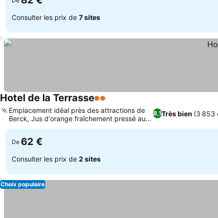
82 €
De
Consulter les prix de
7 sites
Hotel de la Terrasse
2 Étoiles
Emplacement idéal près des attractions de
Très bien
(3 853 
8,1
Berck, Jus d'orange fraîchement pressé au
petit-déjeuner
62 €
De
Consulter les prix de
2 sites
Choix populaire