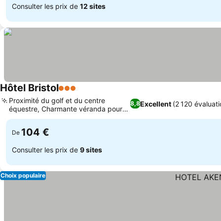
Consulter les prix de
12 sites
Hôtel Bristol
3 Étoiles
Proximité du golf et du centre
Excellent
(2 120 évaluati
8,8
équestre, Charmante véranda pour
les repas
104 €
De
Consulter les prix de
9 sites
Choix populaire