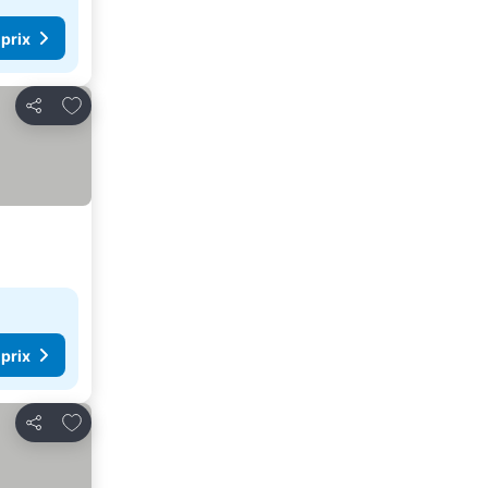
 prix
Ajouter à mes favoris
Partager
 prix
Ajouter à mes favoris
Partager