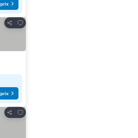
 prix
Ajouter à mes favoris
Partager
 prix
Ajouter à mes favoris
Partager