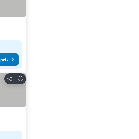
 prix
Ajouter à mes favoris
Partager