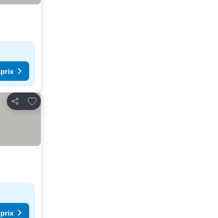
 prix
Ajouter à mes favoris
Partager
 prix