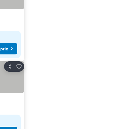
 prix
Ajouter à mes favoris
Partager