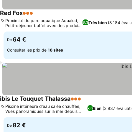
Red Fox
3 Étoiles
Proximité du parc aquatique Aqualud,
Très bien
(8 184 évalu
8,3
Petit-déjeuner buffet avec des produits
frais
64 €
De
Consulter les prix de
16 sites
ibis Le Touquet Thalassa
3 Étoiles
Piscine intérieure d'eau salée chauffée,
Bien
(3 937 évaluati
7,6
Vues panoramiques sur la mer depuis
partout
82 €
De