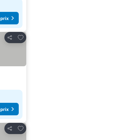
 prix
Ajouter à mes favoris
Partager
 prix
Ajouter à mes favoris
Partager