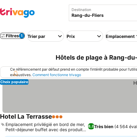
Destination
Filtres
1
Trier par
Prix
Emplacement
Hôtels de plage à Rang-du-
Ce référencement par défaut prend en compte l’intérêt probable pour l’utili
exhaustives.
Comment fonctionne trivago
Choix populaire
Hotel La Terrasse
3 Étoiles
Emplacement privilégié en bord de mer,
Très bien
(4 564 éval
8,0
Petit-déjeuner buffet avec des produits
locaux