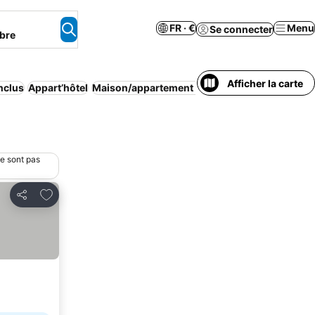
FR · €
Menu
Se connecter
bre
Afficher la carte
inclus
Appart’hôtel
Maison/appartement entier
Animaux accepté
ne sont pas
Ajouter à mes favoris
Partager