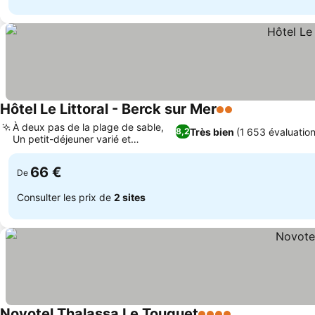
Hôtel Le Littoral - Berck sur Mer
2 Étoiles
À deux pas de la plage de sable,
Très bien
(1 653 évaluation
8,2
Un petit-déjeuner varié et
généreux
66 €
De
Consulter les prix de
2 sites
Novotel Thalassa Le Touquet