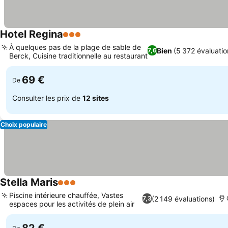
Hotel Regina
3 Étoiles
À quelques pas de la plage de sable de
Bien
(5 372 évaluatio
7,6
Berck, Cuisine traditionnelle au restaurant
69 €
De
Consulter les prix de
12 sites
Choix populaire
Stella Maris
3 Étoiles
Piscine intérieure chauffée, Vastes
(2 149 évaluations)
7,3
espaces pour les activités de plein air