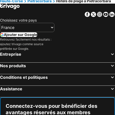
Haute-Corse
Pietracorbara
Hôtels de plage à Pietracorbara
Facebook
Twitter
Insta
Yo
Choisissez votre pays
Ajouter sur Google
Retrouvez facilement nos résultats :
ajoutez trivago comme source
préférée sur Google.
Entreprise
Nos produits
Conditions et politiques
Assistance
Connectez-vous pour bénéficier des
avantages réservés aux membres