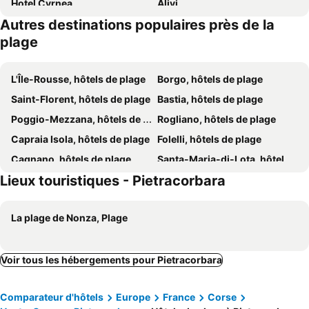
Hotel Cyrnea
Alivi
Autres destinations populaires près de la
U San Daniellu villas et chambres
Hôtel Port Toga
plage
Hotel Le Saint Jean
Hôtel Thalassa
Ostella Spa & Resort
L'Île-Rousse, hôtels de plage
Borgo, hôtels de plage
Saint-Florent, hôtels de plage
Bastia, hôtels de plage
Poggio-Mezzana, hôtels de plage
Rogliano, hôtels de plage
Capraia Isola, hôtels de plage
Folelli, hôtels de plage
Cagnano, hôtels de plage
Santa-Maria-di-Lota, hôtels de plage
Lieux touristiques - Pietracorbara
San-Martino-di-Lota, hôtels de plage
Lucciana, hôtels de plage
Taglio-Isolaccio, hôtels de plage
Biguglia, hôtels de plage
La plage de Nonza, Plage
Farinole, hôtels de plage
Belgodère, hôtels de plage
Oletta, hôtels de plage
Ogliastro, hôtels de plage
Erbalunga, hôtels de plage
Centuri, hôtels de plage
Voir tous les hébergements pour Pietracorbara
Monticello, hôtels de plage
Ersa, hôtels de plage
Comparateur d'hôtels
Europe
France
Corse
Olmeta-di-Capocorso, hôtels de plage
Sorbo-Ocagnano, hôtels de plage