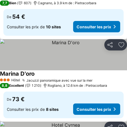
7,7
Bien
607
Cagnano, à 3.9 km de : Pietracorbara
54 €
De
Consulter les prix de
10 sites
Consulter les prix
Partager
Aj
Marina D'oro
Consulter les prix
Hôtel
Jacuzzi panoramique avec vue sur la mer
Consulter les pr
3 Étoiles
8,8
Excellent
1 210
Rogliano, à 12.6 km de : Pietracorbara
73 €
De
Consulter les prix de
8 sites
Consulter les prix