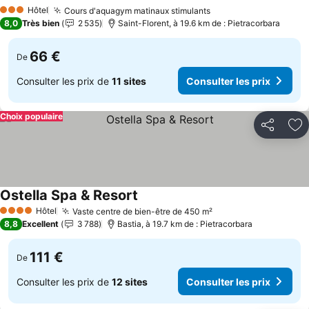
Consulter les prix
Hôtel
Cours d'aquagym matinaux stimulants
Consulter les prix
3 Étoiles
8,0
Très bien
2 535
Saint-Florent, à 19.6 km de : Pietracorbara
66 €
De
Consulter les prix de
11 sites
Consulter les prix
Choix populaire
Partager
Aj
Ostella Spa & Resort
Consulter les prix
Hôtel
Vaste centre de bien-être de 450 m²
Consulter les prix
4 Étoiles
8,8
Excellent
3 788
Bastia, à 19.7 km de : Pietracorbara
111 €
De
Consulter les prix de
12 sites
Consulter les prix