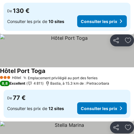
130 €
De
Consulter les prix de
10 sites
Consulter les prix
Partager
Aj
Hôtel Port Toga
Consulter les prix
Hôtel
Emplacement privilégié au port des ferries
Consulter les pr
3 Étoiles
8,8
Excellent
4 811
Bastia, à 15.3 km de : Pietracorbara
77 €
De
Consulter les prix de
12 sites
Consulter les prix
Partager
Aj