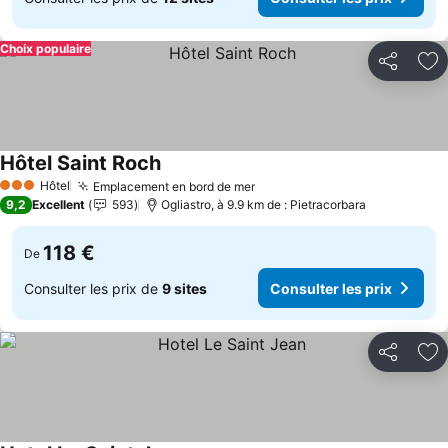
Choix populaire
Partager
Aj
Hôtel Saint Roch
Consulter les prix
Hôtel
Emplacement en bord de mer
Consulter les prix
3 Étoiles
9,2
Excellent
593
Ogliastro, à 9.9 km de : Pietracorbara
118 €
De
Consulter les prix de
9 sites
Consulter les prix
Partager
Aj