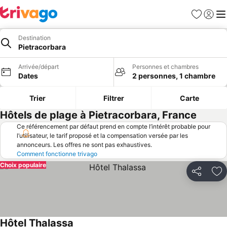
Favoris
Se con
Me
Destination
Pietracorbara
Arrivée/départ
Personnes et chambres
Dates
2 personnes, 1 chambre
Trier
Filtrer
Carte
Hôtels de plage à Pietracorbara, France
Ce référencement par défaut prend en compte l’intérêt probable pour
l’utilisateur, le tarif proposé et la compensation versée par les
annonceurs. Les offres ne sont pas exhaustives.
Comment fonctionne trivago
Choix populaire
Partager
Aj
Hôtel Thalassa