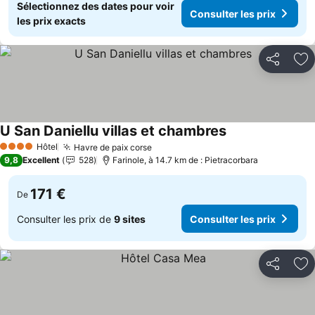
Sélectionnez des dates pour voir
Consulter les prix
les prix exacts
Partager
Aj
U San Daniellu villas et chambres
Consulter les pri
Hôtel
Havre de paix corse
Consulter les prix
4 Étoiles
9,8
Excellent
528
Farinole, à 14.7 km de : Pietracorbara
171 €
De
Consulter les prix de
9 sites
Consulter les prix
Partager
Aj