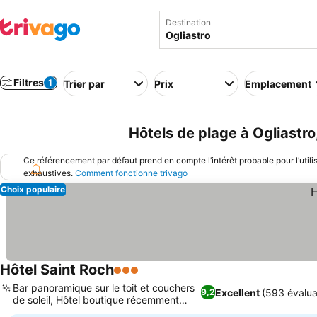
Destination
Filtres
1
Trier par
Prix
Emplacement
Hôtels de plage à Ogliastro
Ce référencement par défaut prend en compte l’intérêt probable pour l’utili
exhaustives.
Comment fonctionne trivago
Choix populaire
Hôtel Saint Roch
3 Étoiles
Bar panoramique sur le toit et couchers
Excellent
(593 évalua
9,2
de soleil, Hôtel boutique récemment
rénové