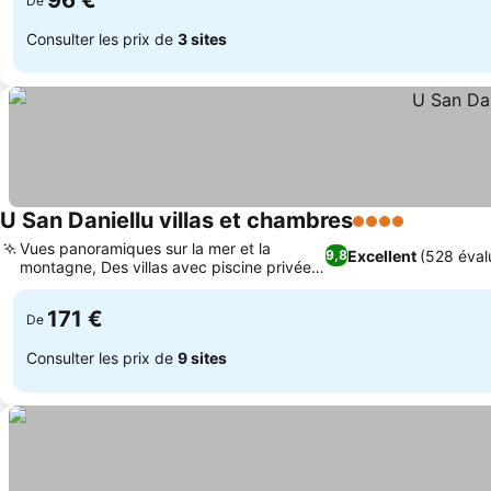
96 €
De
Consulter les prix de
3 sites
U San Daniellu villas et chambres
4 Étoiles
Vues panoramiques sur la mer et la
Excellent
(528 éval
9,8
montagne, Des villas avec piscine privée
ou partagée
171 €
De
Consulter les prix de
9 sites