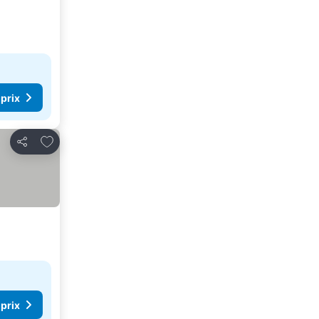
 prix
Ajouter à mes favoris
Partager
 prix