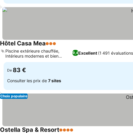
Hôtel Casa Mea
3 Étoiles
Piscine extérieure chauffée,
Excellent
(1 491 évaluations
9,4
Intérieurs modernes et bien
aménagés
83 €
De
Consulter les prix de
7 sites
Choix populaire
Ostella Spa & Resort