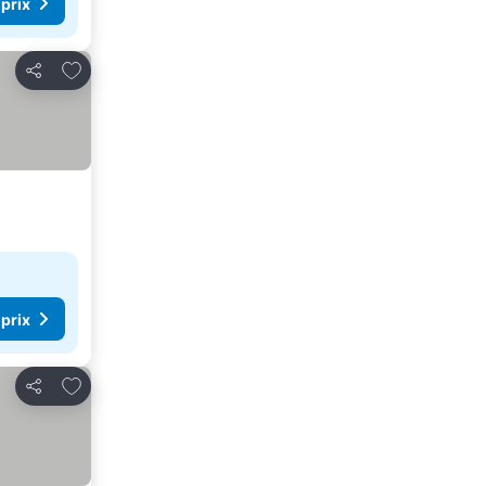
 prix
Ajouter à mes favoris
Partager
 prix
Ajouter à mes favoris
Partager