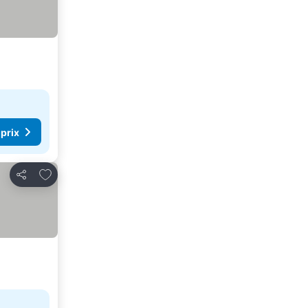
 prix
Ajouter à mes favoris
Partager