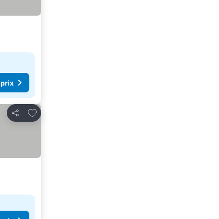
 prix
Ajouter à mes favoris
Partager