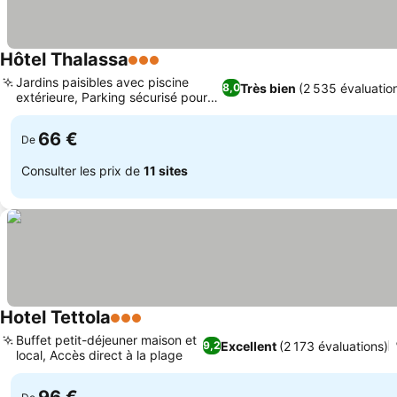
Hôtel Thalassa
3 Étoiles
Jardins paisibles avec piscine
Très bien
(2 535 évaluatio
8,0
extérieure, Parking sécurisé pour
motos
66 €
De
Consulter les prix de
11 sites
Hotel Tettola
3 Étoiles
Buffet petit-déjeuner maison et
Excellent
(2 173 évaluations)
9,2
local, Accès direct à la plage