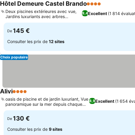
Hôtel Demeure Castel Brando
4 Étoiles
Deux piscines extérieures avec vue,
Excellent
(1 814 évalua
9,4
Jardins luxuriants avec arbres
centenaires
145 €
De
Consulter les prix de
12 sites
Choix populaire
Alivi
4 Étoiles
oasis de piscine et de jardin luxuriant, Vue
Excellent
(1 654 év
8,9
panoramique sur la mer depuis chaque
chambre
130 €
De
Consulter les prix de
9 sites