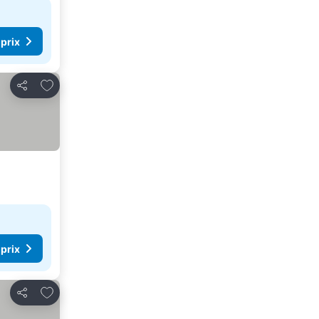
 prix
Ajouter à mes favoris
Partager
 prix
Ajouter à mes favoris
Partager