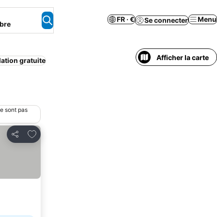
FR · €
Menu
Se connecter
bre
Afficher la carte
ation gratuite
ne sont pas
Ajouter à mes favoris
Partager