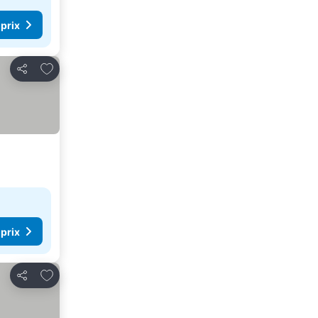
 prix
Ajouter à mes favoris
Partager
 prix
Ajouter à mes favoris
Partager