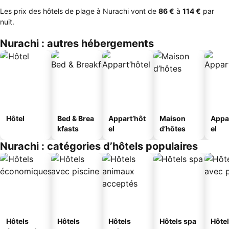
Les prix des hôtels de plage à Nurachi vont de
‎86 €
à
‎114 €
par
nuit.
Nurachi : autres hébergements
Hôtel
Bed & Brea
Appart’hôt
Maison
Appa
kfasts
el
d’hôtes
el
Nurachi : catégories d’hôtels populaires
Hôtels
Hôtels
Hôtels
Hôtels spa
Hôte