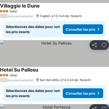
Villaggio le Dune
Hôtel
3 Étoiles
/
Cuglieri, à 13.2 km de : Nurachi
Aucune évaluation
Sélectionnez des dates pour voir
Consulter les prix
les prix exacts
Partager
Aj
Hotel Su Pallosu
Hôtel
3 Étoiles
/
San Vero Milis, à 14.3 km de : Nurachi
Aucune évaluation
Sélectionnez des dates pour voir
Consulter les prix
les prix exacts