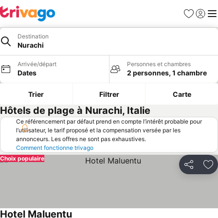
Favoris
Se con
Me
Destination
Nurachi
Arrivée/départ
Personnes et chambres
Dates
2 personnes, 1 chambre
Trier
Filtrer
Carte
Hôtels de plage à Nurachi, Italie
Ce référencement par défaut prend en compte l’intérêt probable pour
l’utilisateur, le tarif proposé et la compensation versée par les
annonceurs. Les offres ne sont pas exhaustives.
Comment fonctionne trivago
Choix populaire
Partager
Aj
Hotel Maluentu