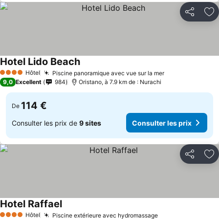
Partager
Aj
Hotel Lido Beach
Hôtel
Piscine panoramique avec vue sur la mer
4 Étoiles
9,0
Excellent
984
Oristano, à 7.9 km de : Nurachi
114 €
De
Consulter les prix de
9 sites
Consulter les prix
Partager
Aj
Hotel Raffael
Hôtel
Piscine extérieure avec hydromassage
4 Étoiles