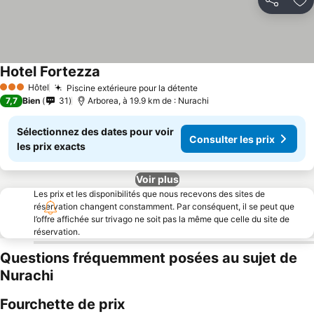
Partager
Aj
Hotel Fortezza
Hôtel
Piscine extérieure pour la détente
3 Étoiles
7,7
Bien
31
Arborea, à 19.9 km de : Nurachi
Sélectionnez des dates pour voir
Consulter les prix
les prix exacts
Voir plus
Les prix et les disponibilités que nous recevons des sites de
réservation changent constamment. Par conséquent, il se peut que
l’offre affichée sur trivago ne soit pas la même que celle du site de
réservation.
Questions fréquemment posées au sujet de
Nurachi
Fourchette de prix