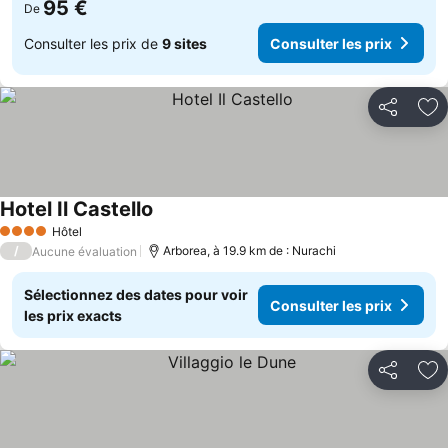
95 €
De
Consulter les prix de
9 sites
Consulter les prix
Partager
Aj
Hotel Il Castello
Hôtel
4 Étoiles
/
Arborea, à 19.9 km de : Nurachi
Aucune évaluation
Sélectionnez des dates pour voir
Consulter les prix
les prix exacts
Partager
Aj