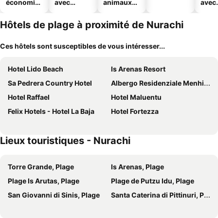
économiq
avec
animaux
avec
ues
piscine
acceptés
park
Hôtels de plage à proximité de Nurachi
Ces hôtels sont susceptibles de vous intéresser...
Hotel Lido Beach
Is Arenas Resort
Sa Pedrera Country Hotel
Albergo Residenziale Menhirs
Hotel Raffael
Hotel Maluentu
Felix Hotels - Hotel La Baja
Hotel Fortezza
Lieux touristiques - Nurachi
Torre Grande, Plage
Is Arenas, Plage
Plage Is Arutas, Plage
Plage de Putzu Idu, Plage
San Giovanni di Sinis, Plage
Santa Caterina di Pittinuri, Plage