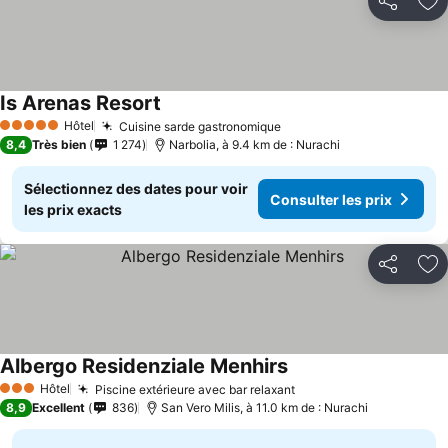
Partager
Aj
Is Arenas Resort
Hôtel
Cuisine sarde gastronomique
5 Étoiles
8,4
Très bien
1 274
Narbolia, à 9.4 km de : Nurachi
Sélectionnez des dates pour voir
Consulter les prix
les prix exacts
Partager
Aj
Albergo Residenziale Menhirs
Hôtel
Piscine extérieure avec bar relaxant
3 Étoiles
8,9
Excellent
836
San Vero Milis, à 11.0 km de : Nurachi