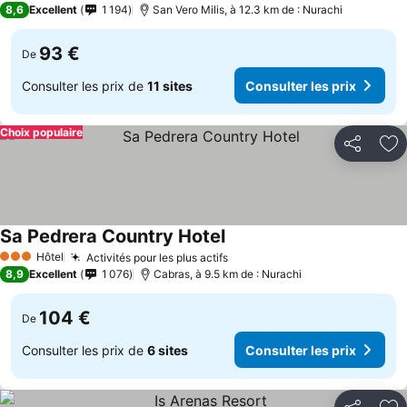
8,6
Excellent
1 194
San Vero Milis, à 12.3 km de : Nurachi
93 €
De
Consulter les prix de
11 sites
Consulter les prix
Choix populaire
Partager
Aj
Sa Pedrera Country Hotel
Hôtel
Activités pour les plus actifs
3 Étoiles
8,9
Excellent
1 076
Cabras, à 9.5 km de : Nurachi
104 €
De
Consulter les prix de
6 sites
Consulter les prix