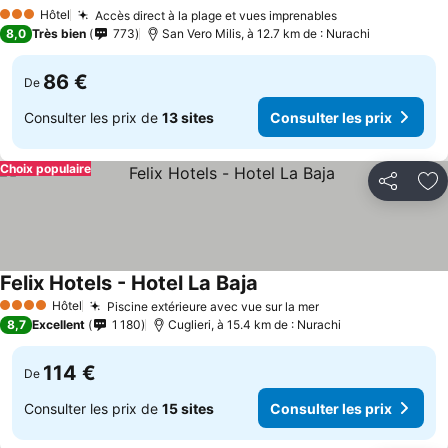
Hôtel
Accès direct à la plage et vues imprenables
3 Étoiles
8,0
Très bien
773
San Vero Milis, à 12.7 km de : Nurachi
86 €
De
Consulter les prix de
13 sites
Consulter les prix
Choix populaire
Partager
Aj
Felix Hotels - Hotel La Baja
Hôtel
Piscine extérieure avec vue sur la mer
4 Étoiles
8,7
Excellent
1 180
Cuglieri, à 15.4 km de : Nurachi
114 €
De
Consulter les prix de
15 sites
Consulter les prix