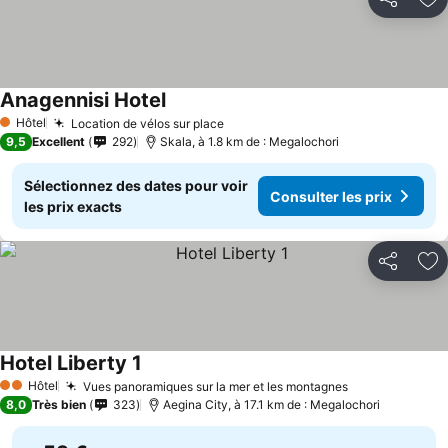
Partager
Aj
Anagennisi Hotel
Hôtel
Location de vélos sur place
1 Étoiles
9,5
Excellent
292
Skala, à 1.8 km de : Megalochori
Sélectionnez des dates pour voir
Consulter les prix
les prix exacts
Partager
Aj
Hotel Liberty 1
Hôtel
Vues panoramiques sur la mer et les montagnes
2 Étoiles
8,0
Très bien
323
Aegina City, à 17.1 km de : Megalochori