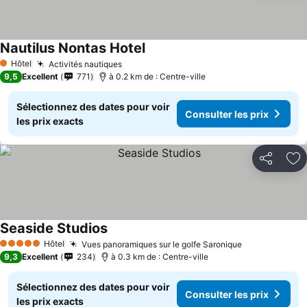
Nautilus Nontas Hotel
Hôtel
Activités nautiques
1 Étoiles
9,5
Excellent
771
à 0.2 km de : Centre-ville
Sélectionnez des dates pour voir
Consulter les prix
les prix exacts
Partager
Aj
Seaside Studios
Hôtel
Vues panoramiques sur le golfe Saronique
5 Étoiles
9,3
Excellent
234
à 0.3 km de : Centre-ville
Sélectionnez des dates pour voir
Consulter les prix
les prix exacts