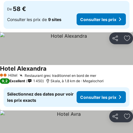
58 €
De
Consulter les prix de
9 sites
Consulter les prix
Partager
Aj
Hotel Alexandra
Hôtel
Restaurant grec traditionnel en bord de mer
2 Étoiles
9,2
Excellent
1 450
Skala, à 1.8 km de : Megalochori
Sélectionnez des dates pour voir
Consulter les prix
les prix exacts
Partager
Aj