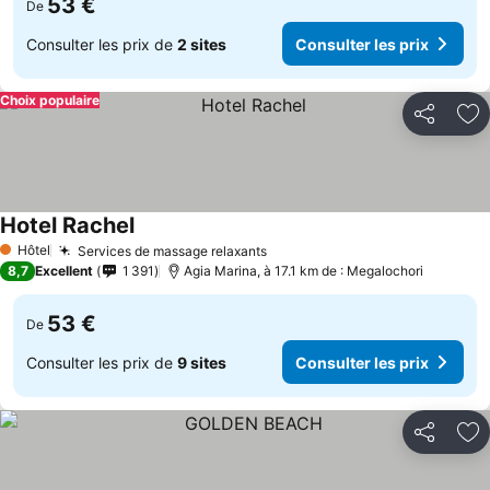
53 €
De
Consulter les prix de
2 sites
Consulter les prix
Choix populaire
Partager
Aj
Hotel Rachel
Hôtel
Services de massage relaxants
1 Étoiles
8,7
Excellent
1 391
Agia Marina, à 17.1 km de : Megalochori
53 €
De
Consulter les prix de
9 sites
Consulter les prix
Partager
Aj