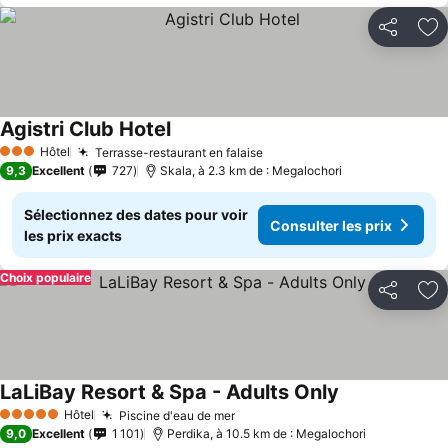
Partager
Aj
Agistri Club Hotel
Hôtel
Terrasse-restaurant en falaise
3 Étoiles
9,3
Excellent
727
Skala, à 2.3 km de : Megalochori
Sélectionnez des dates pour voir
Consulter les prix
les prix exacts
Choix populaire
Partager
Aj
LaLiBay Resort & Spa - Adults Only
Hôtel
Piscine d'eau de mer
5 Étoiles
9,0
Excellent
1 101
Perdika, à 10.5 km de : Megalochori