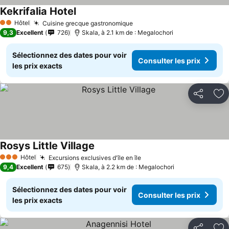
Kekrifalia Hotel
Hôtel
Cuisine grecque gastronomique
2 Étoiles
9,3
Excellent
726
Skala, à 2.1 km de : Megalochori
Sélectionnez des dates pour voir
Consulter les prix
les prix exacts
Partager
Aj
Rosys Little Village
Hôtel
Excursions exclusives d'île en île
3 Étoiles
9,4
Excellent
675
Skala, à 2.2 km de : Megalochori
Sélectionnez des dates pour voir
Consulter les prix
les prix exacts