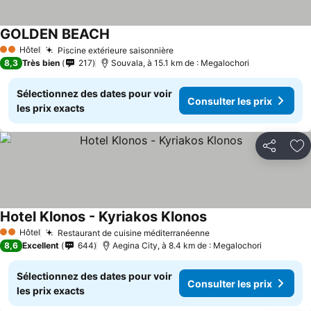
GOLDEN BEACH
Hôtel
Piscine extérieure saisonnière
2 Étoiles
8,3
Très bien
217
Souvala, à 15.1 km de : Megalochori
Sélectionnez des dates pour voir
Consulter les prix
les prix exacts
Partager
Aj
Hotel Klonos - Kyriakos Klonos
Hôtel
Restaurant de cuisine méditerranéenne
2 Étoiles
8,6
Excellent
644
Aegina City, à 8.4 km de : Megalochori
Sélectionnez des dates pour voir
Consulter les prix
les prix exacts