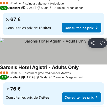
Hôtel
Piscine à traitement biologique
3 Étoiles
9,0
Excellent
2 048
Skala, à 1.7 km de : Megalochori
67 €
De
Consulter les prix de
15 sites
Consulter les prix
Partager
Aj
Saronis Hotel Agistri - Adults Only
Hôtel
Restaurant grec traditionnel Mosxos
3 Étoiles
9,5
Excellent
1 219
Skala, à 1.7 km de : Megalochori
76 €
De
Consulter les prix de
7 sites
Consulter les prix