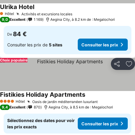
Ulrika Hotel
Hôtel
Activités et excursions locales
1 Étoiles
9,0
Excellent
1 169
Aegina City, à 8.2 km de : Megalochori
84 €
De
Consulter les prix de
5 sites
Consulter les prix
Choix populaire
Partager
Aj
Fistikies Holiday Apartments
Hôtel
Oasis de jardin méditerranéen luxuriant
4 Étoiles
9,4
Excellent
870
Aegina City, à 8.5 km de : Megalochori
Sélectionnez des dates pour voir
Consulter les prix
les prix exacts