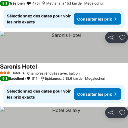
8,1
Très bien
475
Methana, à 15.1 km de : Megalochori
Sélectionnez des dates pour voir
Consulter les prix
les prix exacts
Partager
Aj
Saronis Hotel
Hôtel
Chambres rénovées avec balcon
3 Étoiles
9,1
Excellent
811
Epidaurus, à 18.6 km de : Megalochori
Sélectionnez des dates pour voir
Consulter les prix
les prix exacts
Partager
Aj