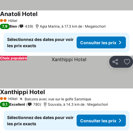
Anatoli Hotel
Hôtel
2 Étoiles
7,9
Bien
439
Agia Marina, à 17.3 km de : Megalochori
Sélectionnez des dates pour voir
Consulter les prix
les prix exacts
Choix populaire
Partager
Aj
Xanthippi Hotel
Hôtel
Balcons avec vue sur le golfe Saronique
2 Étoiles
9,1
Excellent
780
Souvala, à 14.3 km de : Megalochori
Sélectionnez des dates pour voir
Consulter les prix
les prix exacts