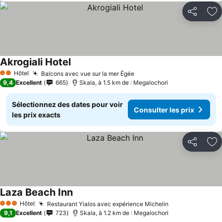
Partager
Aj
Akrogiali Hotel
Hôtel
Balcons avec vue sur la mer Égée
2 Étoiles
9,4
Excellent
665
Skala, à 1.5 km de : Megalochori
Sélectionnez des dates pour voir
Consulter les prix
les prix exacts
Partager
Aj
Laza Beach Inn
Hôtel
Restaurant Yialos avec expérience Michelin
3 Étoiles
9,1
Excellent
723
Skala, à 1.2 km de : Megalochori