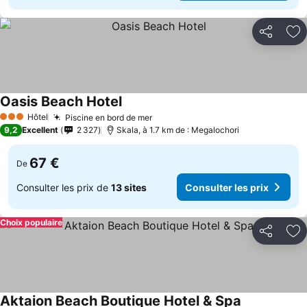
Partager
Aj
Oasis Beach Hotel
Hôtel
Piscine en bord de mer
3 Étoiles
9,2
Excellent
2 327
Skala, à 1.7 km de : Megalochori
67 €
De
Consulter les prix de
13 sites
Consulter les prix
Choix populaire
Partager
Aj
Aktaion Beach Boutique Hotel & Spa