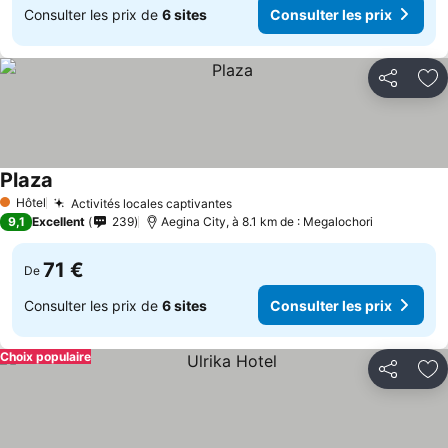
Consulter les prix de
6 sites
Consulter les prix
Partager
Aj
Plaza
Hôtel
Activités locales captivantes
1 Étoiles
9,1
Excellent
239
Aegina City, à 8.1 km de : Megalochori
71 €
De
Consulter les prix de
6 sites
Consulter les prix
Choix populaire
Partager
Aj