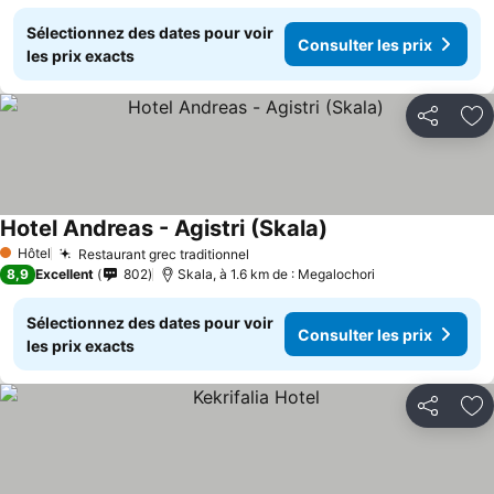
Sélectionnez des dates pour voir
Consulter les prix
les prix exacts
Partager
Aj
Hotel Andreas - Agistri (Skala)
Hôtel
Restaurant grec traditionnel
1 Étoiles
8,9
Excellent
802
Skala, à 1.6 km de : Megalochori
Sélectionnez des dates pour voir
Consulter les prix
les prix exacts
Partager
Aj