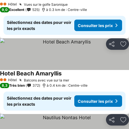
Hôtel
Vues sur le golfe Saronique
2 Étoiles
9,0
Excellent
525
à 0.3 km de : Centre-ville
Sélectionnez des dates pour voir
Consulter les prix
les prix exacts
Partager
Aj
Hotel Beach Amaryllis
Hôtel
Balcons avec vue sur la mer
2 Étoiles
8,3
Très bien
372
à 0.4 km de : Centre-ville
Sélectionnez des dates pour voir
Consulter les prix
les prix exacts
Partager
Aj