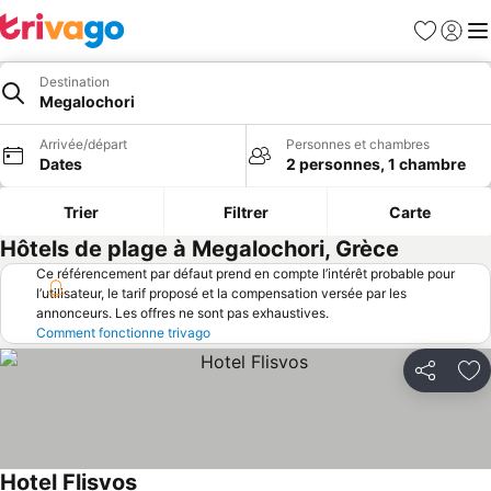
Favoris
Se con
Me
Destination
Megalochori
Arrivée/départ
Personnes et chambres
Dates
2 personnes, 1 chambre
Trier
Filtrer
Carte
Hôtels de plage à Megalochori, Grèce
Ce référencement par défaut prend en compte l’intérêt probable pour
l’utilisateur, le tarif proposé et la compensation versée par les
annonceurs. Les offres ne sont pas exhaustives.
Comment fonctionne trivago
Partager
Aj
Hotel Flisvos