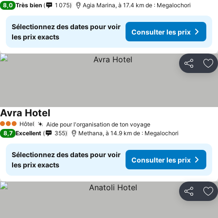
8,0
Très bien
1 075
Agia Marina, à 17.4 km de : Megalochori
Sélectionnez des dates pour voir
Consulter les prix
les prix exacts
Partager
Aj
Avra Hotel
Hôtel
Aide pour l'organisation de ton voyage
3 Étoiles
8,7
Excellent
355
Methana, à 14.9 km de : Megalochori
Sélectionnez des dates pour voir
Consulter les prix
les prix exacts
Partager
Aj