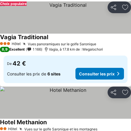
Choix populaire
Partager
Aj
Vagia Traditional
Hôtel
Vues panoramiques sur le golfe Saronique
3 Étoiles
8,9
Excellent
1 166
Vagia, à 17.8 km de : Megalochori
42 €
De
Consulter les prix de
6 sites
Consulter les prix
Partager
Aj
Hotel Methanion
Hôtel
Vues sur le golfe Saronique et les montagnes
2 Étoiles