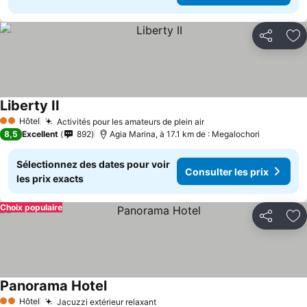
Partager
Aj
Liberty II
Hôtel
Activités pour les amateurs de plein air
2 Étoiles
8,5
Excellent
892
Agia Marina, à 17.1 km de : Megalochori
Sélectionnez des dates pour voir
Consulter les prix
les prix exacts
Choix populaire
Partager
Aj
Panorama Hotel
Hôtel
Jacuzzi extérieur relaxant
2 Étoiles