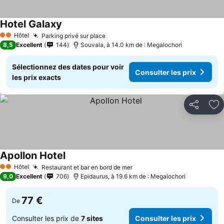
Hotel Galaxy
Hôtel
Parking privé sur place
2 Étoiles
8,5
Excellent
144
Souvala, à 14.0 km de : Megalochori
Sélectionnez des dates pour voir
Consulter les prix
les prix exacts
Partager
Aj
Apollon Hotel
Hôtel
Restaurant et bar en bord de mer
2 Étoiles
9,0
Excellent
706
Epidaurus, à 19.6 km de : Megalochori
77 €
De
Consulter les prix de
7 sites
Consulter les prix