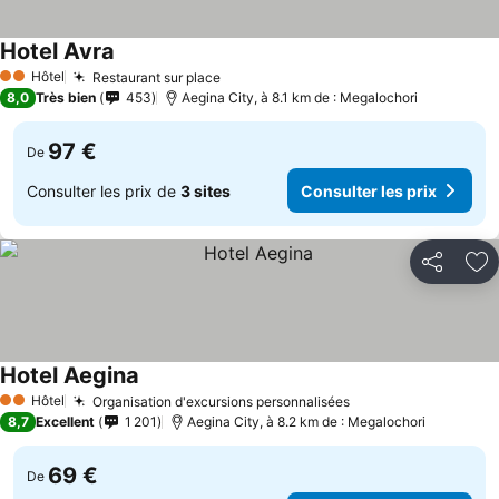
Hotel Avra
Hôtel
Restaurant sur place
2 Étoiles
8,0
Très bien
453
Aegina City, à 8.1 km de : Megalochori
97 €
De
Consulter les prix de
3 sites
Consulter les prix
Partager
Aj
Hotel Aegina
Hôtel
Organisation d'excursions personnalisées
2 Étoiles
8,7
Excellent
1 201
Aegina City, à 8.2 km de : Megalochori
69 €
De