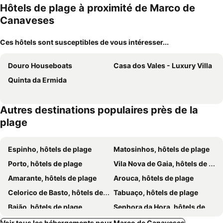
Hôtels de plage à proximité de Marco de
Canaveses
Ces hôtels sont susceptibles de vous intéresser...
Douro Houseboats
Casa dos Vales - Luxury Villa
Quinta da Ermida
Autres destinations populaires près de la
plage
Espinho, hôtels de plage
Matosinhos, hôtels de plage
Porto, hôtels de plage
Vila Nova de Gaia, hôtels de plage
Amarante, hôtels de plage
Arouca, hôtels de plage
Celorico de Basto, hôtels de plage
Tabuaço, hôtels de plage
Baião, hôtels de plage
Senhora da Hora, hôtels de plage
Braga, hôtels de plage
Lamego, hôtels de plage
Voir tous les hébergements pour Marco de Canaveses