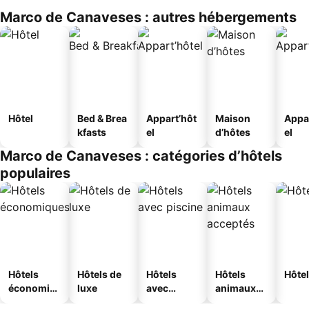
Marco de Canaveses : autres hébergements
Hôtel
Bed & Brea
Appart’hôt
Maison
Appa
kfasts
el
d’hôtes
el
Marco de Canaveses : catégories d’hôtels
populaires
Hôtels
Hôtels de
Hôtels
Hôtels
Hôtel
économiq
luxe
avec
animaux
ues
piscine
acceptés