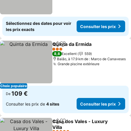
Sélectionnez des dates pour voir
Consulter les prix
les prix exacts
Quinta da Ermida
Partager
Ajouter à mes favoris
Consulter
3 Étoiles
8,8
Excellent
559
Baião, à 17.9 km de : Marco de Canaveses
Grande piscine extérieure
Consulter les 
Choix populaire
109 €
De
Consulter les prix de
4 sites
Consulter les prix
Casa dos Vales - Luxury
Partager
Ajouter à mes favoris
Villa