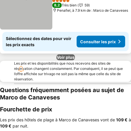
Consulter les prix
5 Étoiles
8,2
Très bien
59
Penafiel, à 7.9 km de : Marco de Canaveses
Sélectionnez des dates pour voir
Consulter les prix
les prix exacts
Voir plus
Les prix et les disponibilités que nous recevons des sites de
réservation changent constamment. Par conséquent, il se peut que
l’offre affichée sur trivago ne soit pas la même que celle du site de
réservation.
Questions fréquemment posées au sujet de
Marco de Canaveses
Fourchette de prix
Les prix des hôtels de plage à Marco de Canaveses vont de
‎109 €
à
‎109 €
par nuit.