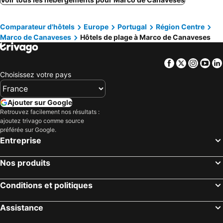
Vale de Cambra, hôtels de plage
Fafe, hôtels de plage
Comparateur d'hôtels
Europe
Portugal
Région Centre
Penafiel, hôtels de plage
Marco de Canaveses
Hôtels de plage à Marco de Canaveses
Facebook
Twitter
Insta
Yo
Choisissez votre pays
Ajouter sur Google
Retrouvez facilement nos résultats :
ajoutez trivago comme source
préférée sur Google.
Entreprise
Nos produits
Conditions et politiques
Assistance