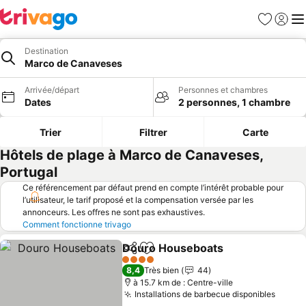
Favoris
Se con
Me
Destination
Marco de Canaveses
Arrivée/départ
Personnes et chambres
Dates
2 personnes, 1 chambre
Trier
Filtrer
Carte
Hôtels de plage à Marco de Canaveses,
Portugal
Ce référencement par défaut prend en compte l’intérêt probable pour
l’utilisateur, le tarif proposé et la compensation versée par les
annonceurs. Les offres ne sont pas exhaustives.
Comment fonctionne trivago
Douro Houseboats
Partager
Ajouter à mes favoris
Consult
4 Étoiles
8,4
Très bien
44
à 15.7 km de : Centre-ville
Installations de barbecue disponibles
Consul