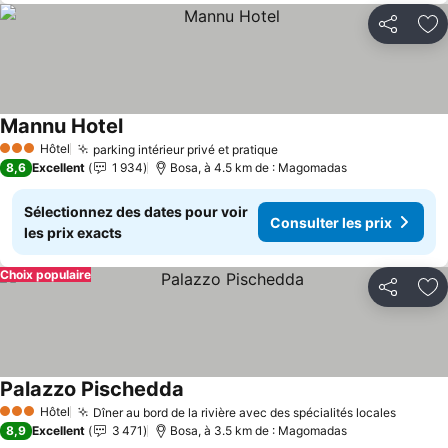
Partager
Aj
Mannu Hotel
Hôtel
parking intérieur privé et pratique
3 Étoiles
8,6
Excellent
1 934
Bosa, à 4.5 km de : Magomadas
Sélectionnez des dates pour voir
Consulter les prix
les prix exacts
Choix populaire
Partager
Aj
Palazzo Pischedda
Hôtel
Dîner au bord de la rivière avec des spécialités locales
3 Étoiles
8,9
Excellent
3 471
Bosa, à 3.5 km de : Magomadas