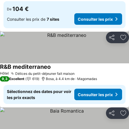
104 €
De
Consulter les prix de
7 sites
Consulter les prix
Partager
Aj
R&B mediterraneo
Hôtel
Délices du petit-déjeuner fait maison
9,3
Excellent
619
Bosa, à 4.4 km de : Magomadas
Sélectionnez des dates pour voir
Consulter les prix
les prix exacts
Partager
Aj