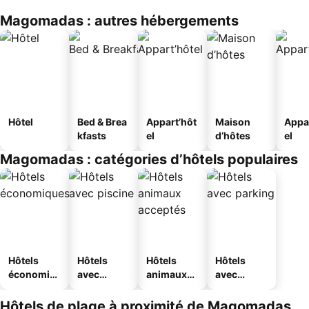
Magomadas : autres hébergements
Hôtel
Bed & Brea
Appart’hôt
Maison
Appa
kfasts
el
d’hôtes
el
Magomadas : catégories d’hôtels populaires
Hôtels
Hôtels
Hôtels
Hôtels
économiq
avec
animaux
avec
ues
piscine
acceptés
parking
Hôtels de plage à proximité de Magomadas