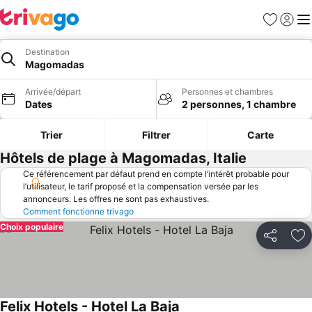
Favoris
Se con
Me
Destination
Magomadas
Arrivée/départ
Personnes et chambres
Dates
2 personnes, 1 chambre
Trier
Filtrer
Carte
Hôtels de plage à Magomadas, Italie
Ce référencement par défaut prend en compte l’intérêt probable pour
l’utilisateur, le tarif proposé et la compensation versée par les
annonceurs. Les offres ne sont pas exhaustives.
Comment fonctionne trivago
Choix populaire
Partager
Aj
Felix Hotels - Hotel La Baja