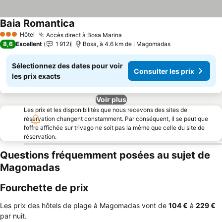
Baia Romantica
Hôtel
Accès direct à Bosa Marina
3 Étoiles
8,6
Excellent
1 912
Bosa, à 4.6 km de : Magomadas
Sélectionnez des dates pour voir
Consulter les prix
les prix exacts
Voir plus
Les prix et les disponibilités que nous recevons des sites de
réservation changent constamment. Par conséquent, il se peut que
l’offre affichée sur trivago ne soit pas la même que celle du site de
réservation.
Questions fréquemment posées au sujet de
Magomadas
Fourchette de prix
Les prix des hôtels de plage à Magomadas vont de
‎104 €
à
‎229 €
par nuit.