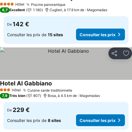
Hôtel
Piscine panoramique
4 Étoiles
8,7
Excellent
1 180
Cuglieri, à 17.9 km de : Magomadas
142 €
De
Consulter les prix de
15 sites
Consulter les prix
Partager
Aj
Hotel Al Gabbiano
Hôtel
Cuisine sarde traditionnelle
3 Étoiles
7,9
Très bien
807
Bosa, à 4.5 km de : Magomadas
229 €
De
Consulter les prix de
8 sites
Consulter les prix