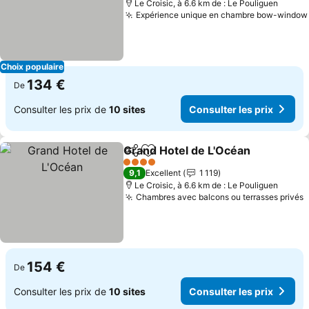
Le Croisic, à 6.6 km de : Le Pouliguen
Expérience unique en chambre bow-window
Choix populaire
134 €
De
Consulter les prix de
10 sites
Consulter les prix
Grand Hotel de L'Océan
Partager
Ajouter à mes favoris
4 Étoiles
9,1
Excellent
1 119
Le Croisic, à 6.6 km de : Le Pouliguen
Chambres avec balcons ou terrasses privés
154 €
De
Consulter les prix de
10 sites
Consulter les prix