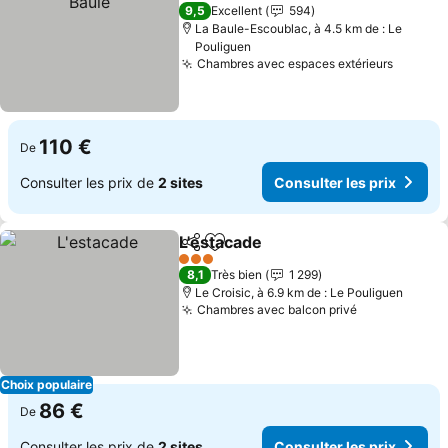
2 Étoiles
9,5
Excellent
594
La Baule-Escoublac, à 4.5 km de : Le
Pouliguen
Chambres avec espaces extérieurs
110 €
De
Consulter les prix de
2 sites
Consulter les prix
L'estacade
Partager
Ajouter à mes favoris
3 Étoiles
8,1
Très bien
1 299
Le Croisic, à 6.9 km de : Le Pouliguen
Chambres avec balcon privé
Choix populaire
86 €
De
Consulter les prix de
2 sites
Consulter les prix