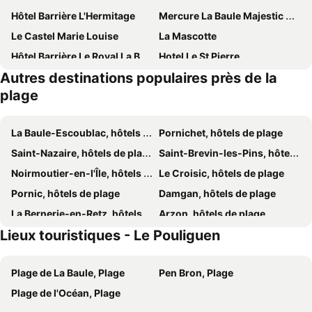
Hôtel Barrière L'Hermitage
Mercure La Baule Majestic Hotel
Le Castel Marie Louise
La Mascotte
Hôtel Barrière Le Royal La Baule
Hotel Le St Pierre
Autres destinations populaires près de la
Hotel La Concorde
Hotel Le Lichen
plage
Best Western Hôtel Brittany La Baule Centre & Plages
Hôtel Lutétia & Spa
Hôtel BO & MIA
Hôtel des Dunes
La Baule-Escoublac, hôtels de plage
Pornichet, hôtels de plage
Hôtel Miléade Les Pléïades La Baule
Hotel Ty Gwenn La Baule
Saint-Nazaire, hôtels de plage
Saint-Brevin-les-Pins, hôtels de plage
La maison Régent
ibis La Baule Pornichet Plage
Noirmoutier-en-l'Île, hôtels de plage
Le Croisic, hôtels de plage
Pierre & Vacances Residence Les Oceanes
Hotel Les Vikings
Pornic, hôtels de plage
Damgan, hôtels de plage
Grand Hotel de L'Océan
Escale Oceania Pornichet La Baule
La Bernerie-en-Retz, hôtels de plage
Arzon, hôtels de plage
Hôtel Villa Flornoy Pornichet Baie de la Baule
L'estacade
Lieux touristiques - Le Pouliguen
Batz-sur-Mer, hôtels de plage
Vannes, hôtels de plage
Hôtel Château des Tourelles - Relais Thalasso & Spa
VVF Les Plages de Guérande La Turballe
La Turballe, hôtels de plage
Piriac-sur-Mer, hôtels de plage
Hotel Castel Moor
Le Fort de l'Océan
Plage de La Baule, Plage
Pen Bron, Plage
Île-aux-Moines, hôtels de plage
Les Moutiers-en-Retz, hôtels de plage
Les Chants d'Ailes - Hôtel Face Mer
Best Western Hotel De La Plage
Plage de l'Océan, Plage
Préfailles, hôtels de plage
Sarzeau, hôtels de plage
Hotel De la Poste
Hotel Ker Lehn - La Plage