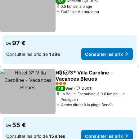
8,5
Excellent
396
0.5 km de la plage
Café-bar Art nouveau
97 €
De
Consulter les prix de
1 site
Consulter les prix
Hôtel 3* Villa Caroline -
Partager
Ajouter à mes favoris
Vacances Bleues
3 Étoiles
7,8
Bien
2 001
La Baule-Escoublac, à 0.6 km de : Le
Pouliguen
Accès direct à la plage Benoît
55 €
De
Consulter les prix de
15 sites
Consulter les prix