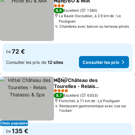
Hôtel BO & MIA
Partager
Ajouter à mes favoris
3 Étoiles
8,5
Excellent
1 560
La Baule-Escoublac, à 2.6 km de : Le
Pouliguen
Chambres avec balcon ou terrasse privés
72 €
De
Consulter les prix de
12 sites
Consulter les prix
Hôtel Château des
Partager
Ajouter à mes favoris
Tourelles - Relais
Thalasso & Spa
4 Étoiles
8,7
Excellent
6 933
Pornichet, à 7.1 km de : Le Pouliguen
Restaurant gastronomique avec vue sur
l'océan
Choix populaire
135 €
De