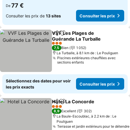
77 €
De
Consulter les prix de
13 sites
Consulter les prix
VVF Les Plages de
Partager
Ajouter à mes favoris
Guérande La Turballe
3 Étoiles
7,5
Bien
1 052
La Turballe, à 8.1 km de : Le Pouliguen
Piscines extérieures chauffées avec
sections enfants
Sélectionnez des dates pour voir
Consulter les prix
les prix exacts
Hotel La Concorde
Partager
Ajouter à mes favoris
3 Étoiles
8,9
Excellent
302
La Baule-Escoublac, à 2.2 km de : Le
Pouliguen
Terrasse et jardin extérieurs pour te détendre