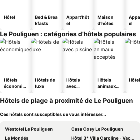
Hôtel
Bed & Brea
Appart’hôt
Maison
Appa
kfasts
el
d’hôtes
el
Le Pouliguen : catégories d’hôtels populaires
Hôtels
Hôtels de
Hôtels
Hôtels
Hôtel
économiq
luxe
avec
animaux
ues
piscine
acceptés
Hôtels de plage à proximité de Le Pouliguen
Ces hôtels sont susceptibles de vous intéresser...
Westotel Le Pouliguen
Casa Cosy Le Pouliguen
Le Mondés
Hôtel 3* Villa Caroline - Vacances Bleues