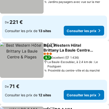
Jardins paysagers avec vue sur la mer
221 €
De
Consulter les prix de
13 sites
Consulter les prix
Best Western Hôtel
Partager
Ajouter à mes favoris
Brittany La Baule Centre
& Plages
3 Étoiles
8,7
Excellent
1 436
La Baule-Escoublac, à 2.4 km de : Le
Pouliguen
Proximité du centre-ville et du marché
71 €
De
Consulter les prix de
12 sites
Consulter les prix