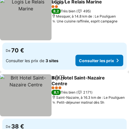
Logis Le Relais Marine
Partager
Ajouter à mes favoris
2 Étoiles
8,2
Très bien
495
Mesquer, à 14.8 km de : Le Pouliguen
Une cuisine raffinée, esprit campagne
70 €
De
Consulter les prix de
3 sites
Consulter les prix
Brit Hotel Saint-Nazaire
Partager
Ajouter à mes favoris
Centre
3 Étoiles
8,1
Très bien
2 171
Saint-Nazaire, à 16.3 km de : Le Pouliguen
Petit-déjeuner matinal dès 5h
38 €
De