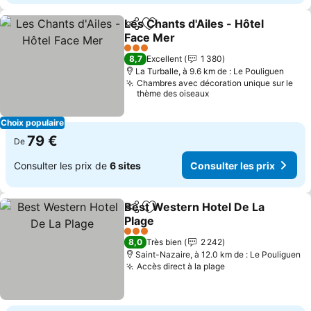
Les Chants d'Ailes - Hôtel
Partager
Ajouter à mes favoris
Face Mer
3 Étoiles
8,7
Excellent
1 380
La Turballe, à 9.6 km de : Le Pouliguen
Chambres avec décoration unique sur le
thème des oiseaux
Choix populaire
79 €
De
Consulter les prix de
6 sites
Consulter les prix
Best Western Hotel De La
Partager
Ajouter à mes favoris
Plage
3 Étoiles
8,0
Très bien
2 242
Saint-Nazaire, à 12.0 km de : Le Pouliguen
Accès direct à la plage