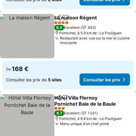
La maison Régent
Partager
Ajouter à mes favoris
4 Étoiles
8,5
Excellent
943
Pornichet, à 5.9 km de : Le Pouliguen
Restaurant avec vue sur la mer et cuisine
innovante
168 €
De
Consulter les prix de
5 sites
Consulter les prix
Hôtel Villa Flornoy
Partager
Ajouter à mes favoris
Pornichet Baie de la Baule
3 Étoiles
8,7
Excellent
1 531
Pornichet, à 6.8 km de : Le Pouliguen
Menu unique d'un chef primé