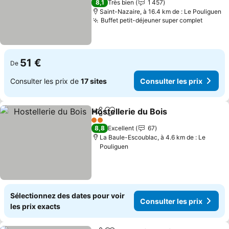
8,1
Très bien
1 457
Saint-Nazaire, à 16.4 km de : Le Pouliguen
Buffet petit-déjeuner super complet
51 €
De
Consulter les prix de
17 sites
Consulter les prix
Hostellerie du Bois
Partager
Ajouter à mes favoris
2 Étoiles
8,8
Excellent
67
La Baule-Escoublac, à 4.6 km de : Le
Pouliguen
Sélectionnez des dates pour voir
Consulter les prix
les prix exacts