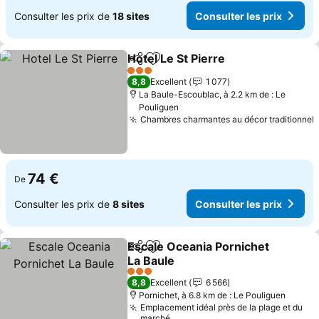
Consulter les prix de
18 sites
Consulter les prix
Hotel Le St Pierre
Partager
Ajouter à mes favoris
3 Étoiles
8,8
Excellent
1 077
La Baule-Escoublac, à 2.2 km de : Le
Pouliguen
Chambres charmantes au décor traditionnel
74 €
De
Consulter les prix de
8 sites
Consulter les prix
Escale Oceania Pornichet
Partager
Ajouter à mes favoris
La Baule
3 Étoiles
8,8
Excellent
6 566
Pornichet, à 6.8 km de : Le Pouliguen
Emplacement idéal près de la plage et du
marché