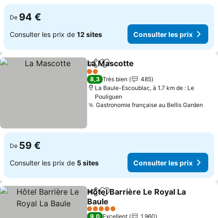
94 €
De
Consulter les prix de
12 sites
Consulter les prix
La Mascotte
Partager
Ajouter à mes favoris
2 Étoiles
8,3
Très bien
485
La Baule-Escoublac, à 1.7 km de : Le
Pouliguen
Gastronomie française au Bellis Garden
59 €
De
Consulter les prix de
5 sites
Consulter les prix
Hôtel Barrière Le Royal La
Partager
Ajouter à mes favoris
Baule
5 Étoiles
9,0
Excellent
1 960