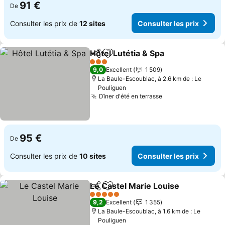
91 €
De
Consulter les prix de
12 sites
Consulter les prix
Hôtel Lutétia & Spa
Partager
Ajouter à mes favoris
3 Étoiles
9,0
Excellent
1 509
La Baule-Escoublac, à 2.6 km de : Le
Pouliguen
Dîner d'été en terrasse
95 €
De
Consulter les prix de
10 sites
Consulter les prix
Le Castel Marie Louise
Partager
Ajouter à mes favoris
5 Étoiles
9,2
Excellent
1 355
La Baule-Escoublac, à 1.6 km de : Le
Pouliguen