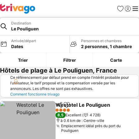
Favoris
Se con
Me
Destination
Le Pouliguen
Arrivée/départ
Personnes et chambres
Dates
2 personnes, 1 chambre
Trier
Filtrer
Carte
Hôtels de plage à Le Pouliguen, France
Ce référencement par défaut prend en compte l’intérêt probable pour
l’utilisateur, le tarif proposé et la compensation versée par les
annonceurs. Les offres ne sont pas exhaustives.
Comment fonctionne trivago
Westotel Le Pouliguen
Partager
Ajouter à mes favoris
4 Étoiles
8,5
Excellent
4 728
à 0.6 km de : Centre-ville
Emplacement idéal près du port du
Pouliguen