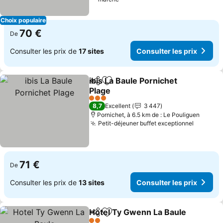
Choix populaire
70 €
De
Consulter les prix de
17 sites
Consulter les prix
ibis La Baule Pornichet
Partager
Ajouter à mes favoris
Plage
3 Étoiles
8,7
Excellent
3 447
Pornichet, à 6.5 km de : Le Pouliguen
Petit-déjeuner buffet exceptionnel
71 €
De
Consulter les prix de
13 sites
Consulter les prix
Hotel Ty Gwenn La Baule
Partager
Ajouter à mes favoris