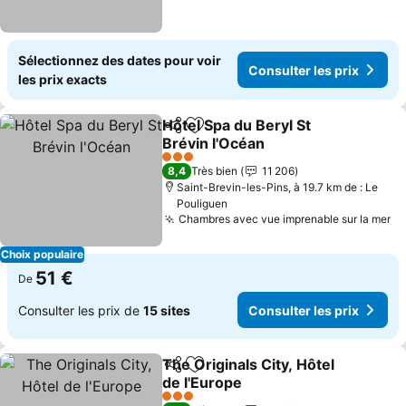
Sélectionnez des dates pour voir
Consulter les prix
les prix exacts
Hôtel Spa du Beryl St
Partager
Ajouter à mes favoris
Brévin l'Océan
3 Étoiles
8,4
Très bien
11 206
Saint-Brevin-les-Pins, à 19.7 km de : Le
Pouliguen
Chambres avec vue imprenable sur la mer
Choix populaire
51 €
De
Consulter les prix de
15 sites
Consulter les prix
The Originals City, Hôtel
Partager
Ajouter à mes favoris
de l'Europe
3 Étoiles