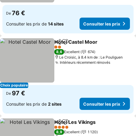
76 €
De
Consulter les prix de
14 sites
Consulter les prix
Hotel Castel Moor
Partager
Ajouter à mes favoris
2 Étoiles
8,6
Excellent
674
Le Croisic, à 8.4 km de : Le Pouliguen
Intérieurs récemment rénovés
Choix populaire
97 €
De
Consulter les prix de
2 sites
Consulter les prix
Hotel Les Vikings
Partager
Ajouter à mes favoris
4 Étoiles
8,9
Excellent
1 120