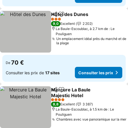
Hôtel des Dunes
Partager
Ajouter à mes favoris
3 Étoiles
9,0
Excellent
2 202
La Baule-Escoublac, à 2.7 km de : Le
Pouliguen
Un emplacement idéal près du marché et de
la plage
70 €
De
Consulter les prix de
17 sites
Consulter les prix
Mercure La Baule
Partager
Ajouter à mes favoris
Majestic Hotel
4 Étoiles
8,8
Excellent
3 387
La Baule-Escoublac, à 1.5 km de : Le
Pouliguen
Chambres avec vue panoramique sur la mer