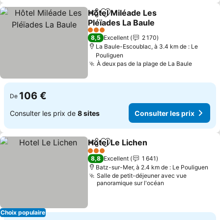
Hôtel Miléade Les
Partager
Ajouter à mes favoris
Pléïades La Baule
3 Étoiles
8,5
Excellent
2 170
La Baule-Escoublac, à 3.4 km de : Le
Pouliguen
À deux pas de la plage de La Baule
106 €
De
Consulter les prix de
8 sites
Consulter les prix
Hotel Le Lichen
Partager
Ajouter à mes favoris
3 Étoiles
8,8
Excellent
1 641
Batz-sur-Mer, à 2.4 km de : Le Pouliguen
Salle de petit-déjeuner avec vue
panoramique sur l'océan
Choix populaire