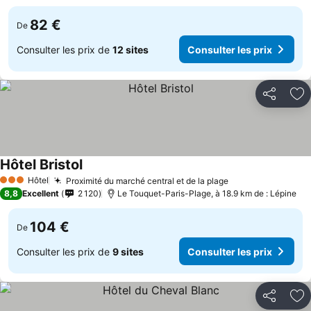
82 €
De
Consulter les prix de
12 sites
Consulter les prix
Partager
Aj
Hôtel Bristol
Consulter les prix
Hôtel
Proximité du marché central et de la plage
Consulter les pr
3 Étoiles
8,8
Excellent
2 120
Le Touquet-Paris-Plage, à 18.9 km de : Lépine
104 €
De
Consulter les prix de
9 sites
Consulter les prix
Partager
Aj