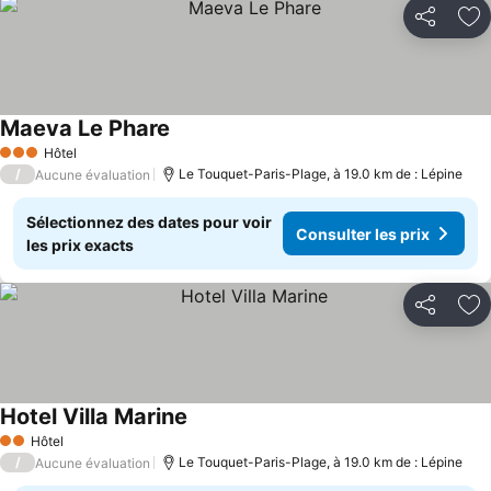
Partager
Aj
Maeva Le Phare
Consulter les prix
Hôtel
3 Étoiles
/
Le Touquet-Paris-Plage, à 19.0 km de : Lépine
Aucune évaluation
Sélectionnez des dates pour voir
Consulter les prix
les prix exacts
Partager
Aj
Hotel Villa Marine
Consulter les prix
Hôtel
2 Étoiles
/
Le Touquet-Paris-Plage, à 19.0 km de : Lépine
Aucune évaluation