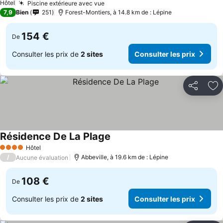
Hôtel
Piscine extérieure avec vue
Consulter les prix
7,9
Bien
251
Forest-Montiers, à 14.8 km de : Lépine
154 €
De
Consulter les prix de
2 sites
Consulter les prix
Partager
Aj
Résidence De La Plage
Consulter les prix
Hôtel
4 Étoiles
/
Abbeville, à 19.6 km de : Lépine
Aucune évaluation
108 €
De
Consulter les prix de
2 sites
Consulter les prix