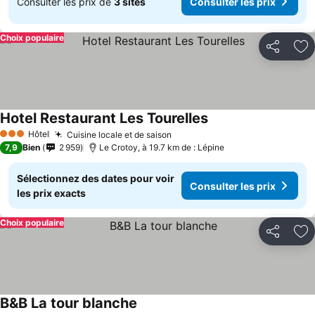
Consulter les prix de
3 sites
Consulter les prix
Choix populaire
Partager
Aj
Hotel Restaurant Les Tourelles
Consulter les prix
Hôtel
Cuisine locale et de saison
Consulter les prix
3 Étoiles
7,9
Bien
2 959
Le Crotoy, à 19.7 km de : Lépine
Sélectionnez des dates pour voir
Consulter les prix
les prix exacts
Choix populaire
Partager
Aj
B&B La tour blanche
Consulter les prix