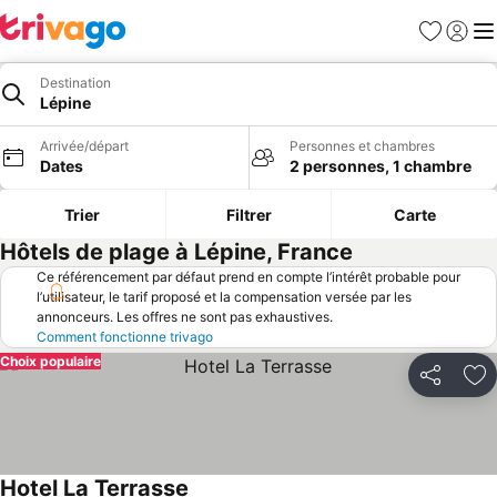
Favoris
Se con
Me
Destination
Lépine
Arrivée/départ
Personnes et chambres
Dates
2 personnes, 1 chambre
Trier
Filtrer
Carte
Hôtels de plage à Lépine, France
Ce référencement par défaut prend en compte l’intérêt probable pour
l’utilisateur, le tarif proposé et la compensation versée par les
annonceurs. Les offres ne sont pas exhaustives.
Comment fonctionne trivago
Choix populaire
Partager
Aj
Hotel La Terrasse