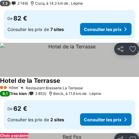
7,3
2 149
Cucq, à 14.2 km de : Lépine
82 €
De
Consulter les prix de
7 sites
Consulter les prix
Partager
Aj
Hotel de la Terrasse
Consulter les prix
Hôtel
Restaurant Brasserie La Terrasse
Consulter les prix
2 Étoiles
8,1
Très bien
3 853
Berck, à 11.9 km de : Lépine
62 €
De
Consulter les prix de
2 sites
Consulter les prix
Choix populaire