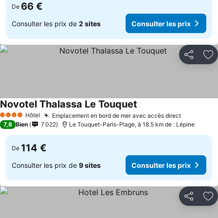
66 €
De
Consulter les prix de
2 sites
Consulter les prix
Partager
Aj
Novotel Thalassa Le Touquet
Consulter les prix
Hôtel
Emplacement en bord de mer avec accès direct
Consulter 
4 Étoiles
7,8
Bien
7 022
Le Touquet-Paris-Plage, à 18.5 km de : Lépine
114 €
De
Consulter les prix de
9 sites
Consulter les prix
Partager
Aj