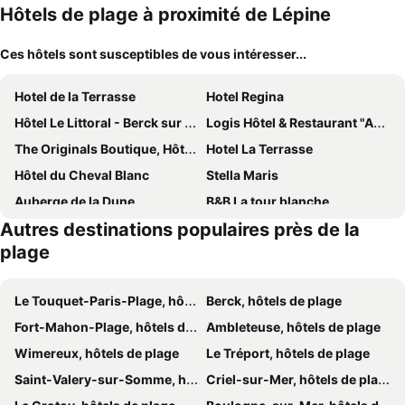
Hôtels de plage à proximité de Lépine
Ces hôtels sont susceptibles de vous intéresser...
Hotel de la Terrasse
Hotel Regina
Hôtel Le Littoral - Berck sur Mer
Logis Hôtel & Restaurant "Au Gré du Vent"
The Originals Boutique, Hôtel Neptune, Berck-sur-Mer
Hotel La Terrasse
Hôtel du Cheval Blanc
Stella Maris
Auberge de la Dune
B&B La tour blanche
Autres destinations populaires près de la
Novotel Thalassa Le Touquet
ibis Le Touquet Thalassa
plage
Be Cottage Hotel
Hôtel Bristol
Hôtel Equinoxe
Red Fox
Le Touquet-Paris-Plage, hôtels de plage
Berck, hôtels de plage
Hotel Les Embruns
Hotel Castel Victoria
Fort-Mahon-Plage, hôtels de plage
Ambleteuse, hôtels de plage
Résidence De La Plage
Hotel Restaurant Les Tourelles
Wimereux, hôtels de plage
Le Tréport, hôtels de plage
Saint-Valery-sur-Somme, hôtels de plage
Criel-sur-Mer, hôtels de plage