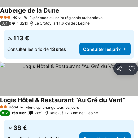
Auberge de la Dune
Consulter les prix
Hôtel
Expérience culinaire régionale authentique
Consulter les p
3 Étoiles
7,4
1 321
Le Crotoy, à 14.6 km de : Lépine
113 €
De
Consulter les prix de
13 sites
Consulter les prix
Partager
Aj
Logis Hôtel & Restaurant "Au Gré du Vent"
Consu
Hôtel
Menu qui change tous les jours
Consulter les prix
2 Étoiles
8,2
Très bien
785
Berck, à 12.3 km de : Lépine
68 €
De