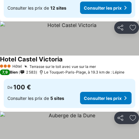
Consulter les prix de
12 sites
Consulter les prix
Partager
Aj
Hotel Castel Victoria
Consulter les prix
Hôtel
Terrasse sur le toit avec vue sur la mer
Consulter les prix
3 Étoiles
7,9
Bien
2 583
Le Touquet-Paris-Plage, à 19.3 km de : Lépine
100 €
De
Consulter les prix de
5 sites
Consulter les prix
Partager
Aj