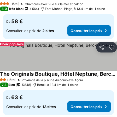
Consulter les prix
Hôtel
Chambres avec vue sur la mer et balcon
Consulter les pri
3 Étoiles
8,0
Très bien
4 564
Fort-Mahon-Plage, à 13.4 km de : Lépine
58 €
De
Consulter les prix de
2 sites
Consulter les prix
Choix populaire
Partager
Aj
The Originals Boutique, Hôtel Neptune, Berck-sur-Mer
Consulter les prix
Hôtel
Proximité de la piscine du complexe Agora
Consulter les pri
2 Étoiles
7,8
Bien
5 848
Berck, à 12.4 km de : Lépine
63 €
De
Consulter les prix de
13 sites
Consulter les prix