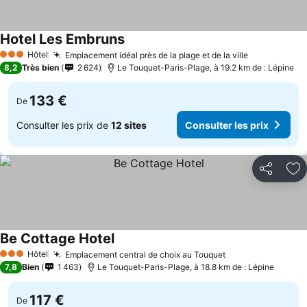
Hotel Les Embruns
Consulter les prix
Hôtel
Emplacement idéal près de la plage et de la ville
Consulter l
3 Étoiles
8,2
Très bien
2 624
Le Touquet-Paris-Plage, à 19.2 km de : Lépine
133 €
De
Consulter les prix de
12 sites
Consulter les prix
Partager
Aj
Be Cottage Hotel
Consulter les prix
Hôtel
Emplacement central de choix au Touquet
Consulter les pr
3 Étoiles
7,8
Bien
1 463
Le Touquet-Paris-Plage, à 18.8 km de : Lépine
117 €
De