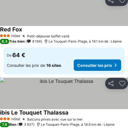
Partager
Aj
Red Fox
Consulter les prix
Hôtel
Petit-déjeuner buffet varié
Consulter les prix
3 Étoiles
8,3
Très bien
8 184
Le Touquet-Paris-Plage, à 19.1 km de : Lépine
64 €
De
Consulter les prix de
16 sites
Consulter les prix
Partager
Aj
ibis Le Touquet Thalassa
Consulter les prix
Hôtel
Balcons privés avec vue sur la mer
Consulter les prix
3 Étoiles
7,6
Bien
3 937
Le Touquet-Paris-Plage, à 18.6 km de : Lépine