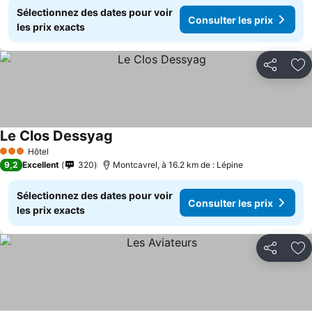
Sélectionnez des dates pour voir
Consulter les prix
les prix exacts
Partager
Aj
Le Clos Dessyag
Consulter les prix
Hôtel
3 Étoiles
9,2
Excellent
320
Montcavrel, à 16.2 km de : Lépine
Sélectionnez des dates pour voir
Consulter les prix
les prix exacts
Partager
Aj