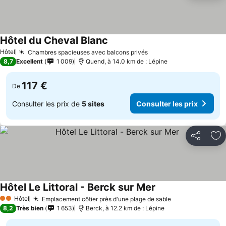
Hôtel du Cheval Blanc
Consulter les prix
Hôtel
Chambres spacieuses avec balcons privés
Consulter les prix
8,7
Excellent
1 009
Quend, à 14.0 km de : Lépine
117 €
De
Consulter les prix de
5 sites
Consulter les prix
Partager
Aj
Hôtel Le Littoral - Berck sur Mer
Consulter les prix
Hôtel
Emplacement côtier près d'une plage de sable
Consulter les 
2 Étoiles
8,2
Très bien
1 653
Berck, à 12.2 km de : Lépine