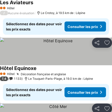
Les Aviateurs
Consulter les prix
Hôtel
2 Étoiles
/
Le Crotoy, à 19.5 km de : Lépine
Aucune évaluation
Sélectionnez des dates pour voir
Consulter les prix
les prix exacts
Partager
Aj
Hôtel Equinoxe
Consulter les prix
Hôtel
Décoration française et anglaise
Consulter les prix
2 Étoiles
7,4
1 133
Le Touquet-Paris-Plage, à 19.0 km de : Lépine
Sélectionnez des dates pour voir
Consulter les prix
les prix exacts
Partager
Aj