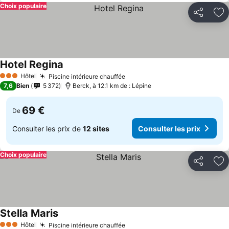
Choix populaire
Partager
Aj
Hotel Regina
Consulter les prix
Hôtel
Piscine intérieure chauffée
Consulter les prix
3 Étoiles
7,6
Bien
5 372
Berck, à 12.1 km de : Lépine
69 €
De
Consulter les prix de
12 sites
Consulter les prix
Choix populaire
Partager
Aj
Stella Maris
Consulter les prix
Hôtel
Piscine intérieure chauffée
Consulter les prix
3 Étoiles