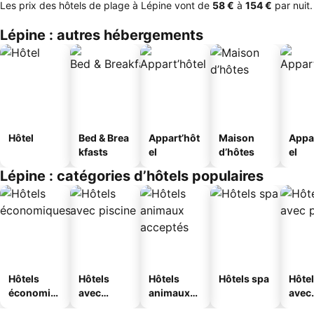
Les prix des hôtels de plage à Lépine vont de
‎58 €
à
‎154 €
par nuit.
Lépine : autres hébergements
Hôtel
Bed & Brea
Appart’hôt
Maison
Appa
kfasts
el
d’hôtes
el
Lépine : catégories d’hôtels populaires
Hôtels
Hôtels
Hôtels
Hôtels spa
Hôte
économiq
avec
animaux
avec
ues
piscine
acceptés
park