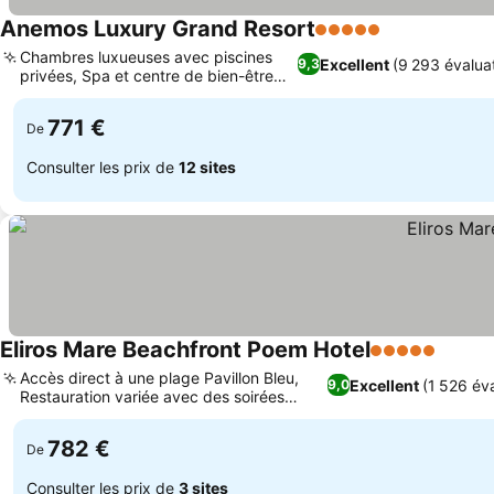
Anemos Luxury Grand Resort
5 Étoiles
Chambres luxueuses avec piscines
Excellent
(9 293 évalua
9,3
privées, Spa et centre de bien-être
sereins
771 €
De
Consulter les prix de
12 sites
Eliros Mare Beachfront Poem Hotel
5 Étoiles
Accès direct à une plage Pavillon Bleu,
Excellent
(1 526 év
9,0
Restauration variée avec des soirées
buffet à thème
782 €
De
Consulter les prix de
3 sites