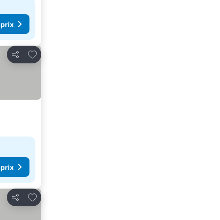
 prix
Ajouter à mes favoris
Partager
 prix
Ajouter à mes favoris
Partager