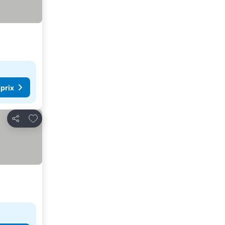
 prix
Ajouter à mes favoris
Partager