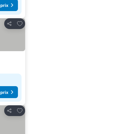
 prix
Ajouter à mes favoris
Partager
 prix
Ajouter à mes favoris
Partager