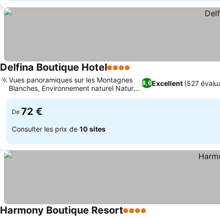
Delfina Boutique Hotel
4 Étoiles
Vues panoramiques sur les Montagnes
Excellent
(527 évalua
8,6
Blanches, Environnement naturel Natura
2000
72 €
De
Consulter les prix de
10 sites
Harmony Boutique Resort
4 Étoiles