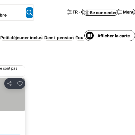
FR · €
Menu
Se connecter
bre
Afficher la carte
Petit déjeuner inclus
Demi-pension
Tout compris
ne sont pas
Ajouter à mes favoris
Partager