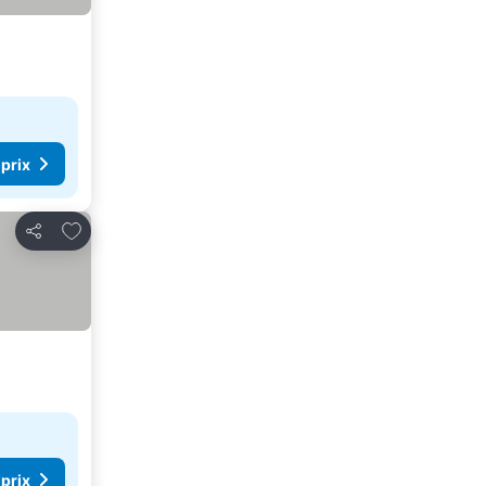
 prix
Ajouter à mes favoris
Partager
 prix