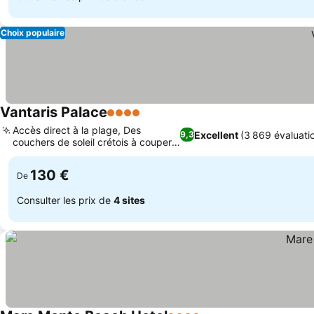
Choix populaire
Vantaris Palace
4 Étoiles
Accès direct à la plage, Des
Excellent
(3 869 évaluati
9,3
couchers de soleil crétois à couper
le souffle
130 €
De
Consulter les prix de
4 sites