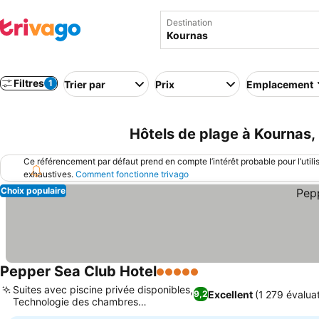
Destination
Filtres
1
Trier par
Prix
Emplacement
Hôtels de plage à Kournas,
Ce référencement par défaut prend en compte l’intérêt probable pour l’utili
exhaustives.
Comment fonctionne trivago
Choix populaire
Pepper Sea Club Hotel
5 Étoiles
Suites avec piscine privée disponibles,
Excellent
(1 279 évalua
9,2
Technologie des chambres
intelligentes