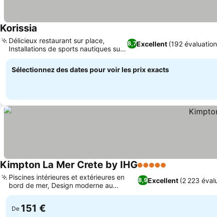
Korissia
Délicieux restaurant sur place,
Excellent
(192 évaluation
8,7
Installations de sports nautiques sur
place
Sélectionnez des dates pour voir les prix exacts
Kimpton La Mer Crete by IHG
5 Étoiles
Piscines intérieures et extérieures en
Excellent
(2 223 éval
8,9
bord de mer, Design moderne au
charme crétois
151 €
De