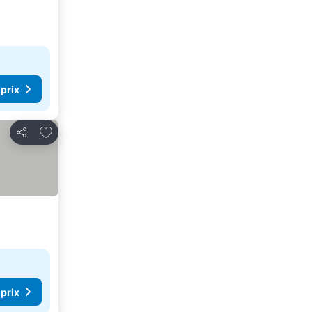
 prix
Ajouter à mes favoris
Partager
 prix