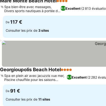
Mare Monte Beach Hotel
4 Étoiles
Spa bien-être avec massages,
Excellent
(2 813 évaluatio
9,0
Divers sports nautiques à portée de
main
117 €
De
Consulter les prix de
3 sites
Georgioupolis Beach Hotel
4 Étoiles
Spa en plein air avec jacuzzis vue mer,
Excellent
(2 282 évalu
9,3
Piscine chauffée pour les saisons
prolongées
91 €
De
Consulter les prix de
11 sites