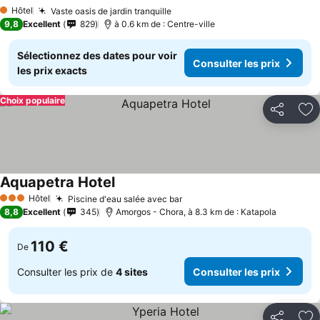
Hôtel
Vaste oasis de jardin tranquille
1 Étoiles
9,8
Excellent
829
à 0.6 km de : Centre-ville
Sélectionnez des dates pour voir
Consulter les prix
les prix exacts
Choix populaire
Partager
Aj
Aquapetra Hotel
Hôtel
Piscine d'eau salée avec bar
3 Étoiles
8,8
Excellent
345
Amorgos - Chora, à 8.3 km de : Katapola
110 €
De
Consulter les prix de
4 sites
Consulter les prix