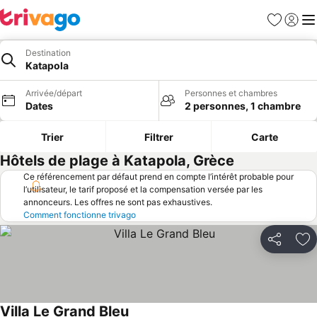
Favoris
Se con
Me
Destination
Katapola
Arrivée/départ
Personnes et chambres
Dates
2 personnes, 1 chambre
Trier
Filtrer
Carte
Hôtels de plage à Katapola, Grèce
Ce référencement par défaut prend en compte l’intérêt probable pour
l’utilisateur, le tarif proposé et la compensation versée par les
annonceurs. Les offres ne sont pas exhaustives.
Comment fonctionne trivago
Partager
Aj
Villa Le Grand Bleu