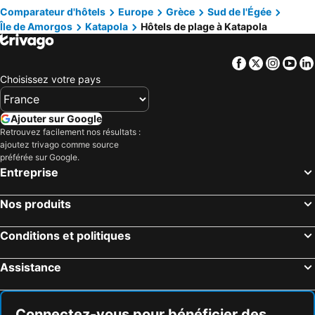
Comparateur d'hôtels
Europe
Grèce
Sud de l'Égée
Île de Amorgos
Katapola
Hôtels de plage à Katapola
Facebook
Twitter
Insta
Yo
Choisissez votre pays
Ajouter sur Google
Retrouvez facilement nos résultats :
ajoutez trivago comme source
préférée sur Google.
Entreprise
Nos produits
Conditions et politiques
Assistance
Connectez-vous pour bénéficier des