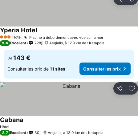
Partager
Aj
Yperia Hotel
Hôtel
Piscine à débordement avec vue sur la mer
3 Étoiles
9,4
Excellent
728
Aegialis, à 12.9 km de : Katapola
143 €
De
Consulter les prix de
11 sites
Consulter les prix
Partager
Aj
Cabana
Hôtel
8,7
Excellent
30
Aegialis, à 13.0 km de : Katapola