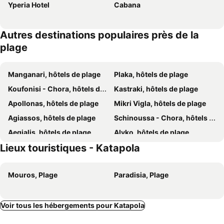
Yperia Hotel
Cabana
Autres destinations populaires près de la
plage
Manganari, hôtels de plage
Plaka, hôtels de plage
Koufonisi - Chora, hôtels de plage
Kastraki, hôtels de plage
Apollonas, hôtels de plage
Mikri Vigla, hôtels de plage
Agiassos, hôtels de plage
Schinoussa - Chora, hôtels de plage
Aegialis, hôtels de plage
Alyko, hôtels de plage
Lieux touristiques - Katapola
Amorgos - Chora, hôtels de plage
Chalki, hôtels de plage
Stavros - Donoussa, hôtels de plage
Mouros, Plage
Paradisia, Plage
Voir tous les hébergements pour Katapola