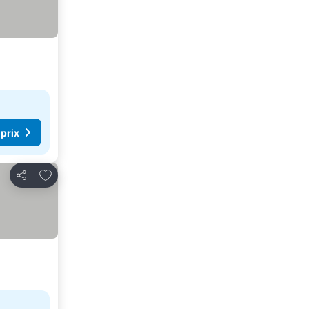
 prix
Ajouter à mes favoris
Partager