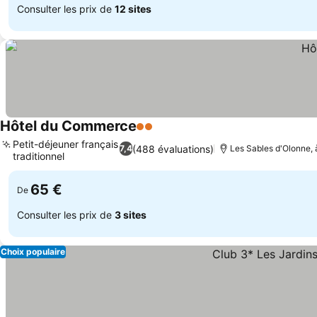
Consulter les prix de
12 sites
Hôtel du Commerce
2 Étoiles
Petit-déjeuner français
(488 évaluations)
7,4
Les Sables d'Olonne, 
traditionnel
65 €
De
Consulter les prix de
3 sites
Choix populaire