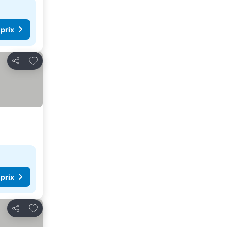
 prix
Ajouter à mes favoris
Partager
 prix
Ajouter à mes favoris
Partager