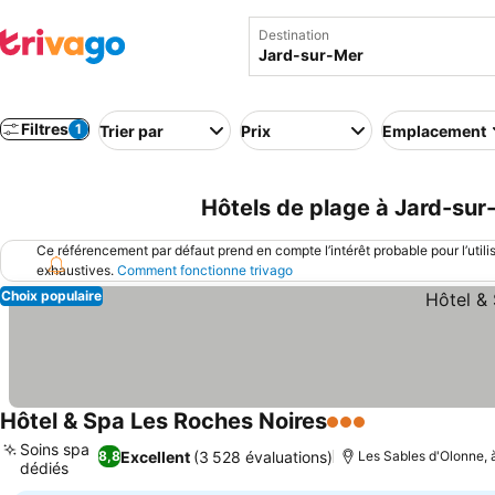
Destination
Filtres
1
Trier par
Prix
Emplacement
Hôtels de plage à Jard-sur
Ce référencement par défaut prend en compte l’intérêt probable pour l’utili
exhaustives.
Comment fonctionne trivago
Choix populaire
Hôtel & Spa Les Roches Noires
3 Étoiles
Soins spa
Excellent
(3 528 évaluations)
8,8
Les Sables d'Olonne, 
dédiés