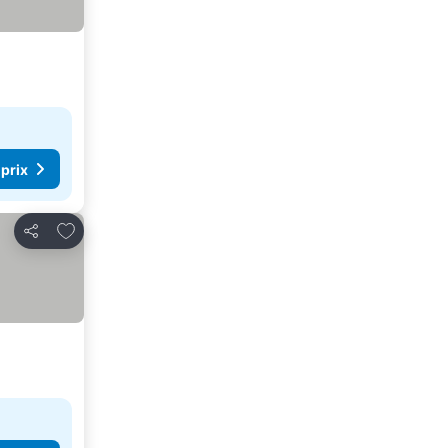
 prix
Ajouter à mes favoris
Partager