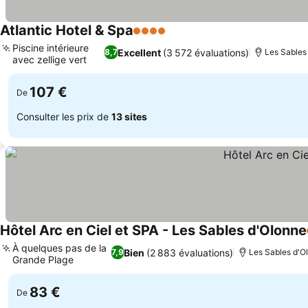
Atlantic Hotel & Spa
4 Étoiles
Piscine intérieure
Excellent
(3 572 évaluations)
8,7
Les Sables 
avec zellige vert
107 €
De
Consulter les prix de
13 sites
Hôtel Arc en Ciel et SPA - Les Sables d'Olonne
À quelques pas de la
Bien
(2 883 évaluations)
7,9
Les Sables d'Ol
Grande Plage
83 €
De