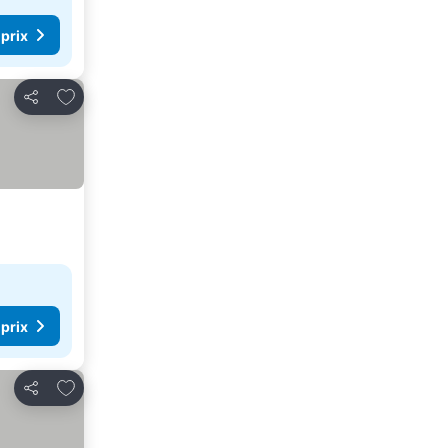
 prix
Ajouter à mes favoris
Partager
 prix
Ajouter à mes favoris
Partager