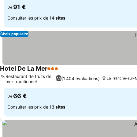
91 €
De
Consulter les prix de
14 sites
Choix populaire
Hotel De La Mer
3 Étoiles
Restaurant de fruits de
(1 404 évaluations)
7,3
La Tranche-sur-M
mer traditionnel
66 €
De
Consulter les prix de
13 sites