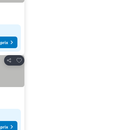
 prix
Ajouter à mes favoris
Partager
 prix