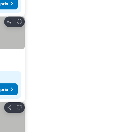
 prix
Ajouter à mes favoris
Partager
 prix
Ajouter à mes favoris
Partager