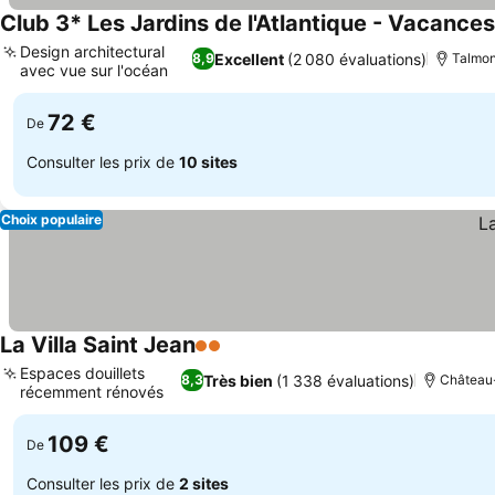
Club 3* Les Jardins de l'Atlantique - Vacance
Design architectural
Excellent
(2 080 évaluations)
8,9
Talmon
avec vue sur l'océan
72 €
De
Consulter les prix de
10 sites
Choix populaire
La Villa Saint Jean
2 Étoiles
Espaces douillets
Très bien
(1 338 évaluations)
8,3
Château-
récemment rénovés
109 €
De
Consulter les prix de
2 sites