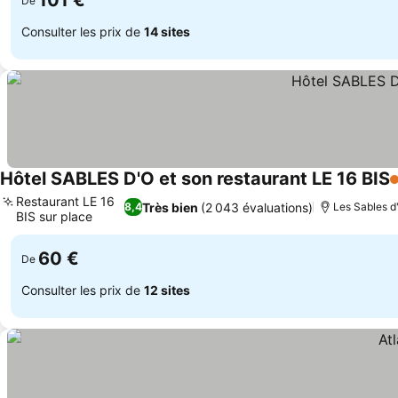
101 €
De
Consulter les prix de
14 sites
Hôtel SABLES D'O et son restaurant LE 16 BIS
2
Restaurant LE 16
Très bien
(2 043 évaluations)
8,4
Les Sables d
BIS sur place
60 €
De
Consulter les prix de
12 sites