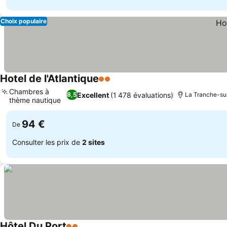
Choix populaire
Hotel de l'Atlantique
2 Étoiles
Chambres à
Excellent
(1 478 évaluations)
8,5
La Tranche-sur
thème nautique
94 €
De
Consulter les prix de
2 sites
Hôtel Du Port