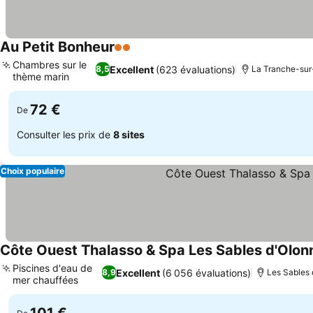
Au Petit Bonheur
2 Étoiles
Chambres sur le
Excellent
(623 évaluations)
8,5
La Tranche-sur-
thème marin
72 €
De
Consulter les prix de
8 sites
Choix populaire
Côte Ouest Thalasso & Spa Les Sables d'Olonn
Piscines d'eau de
Excellent
(6 056 évaluations)
8,9
Les Sables 
mer chauffées