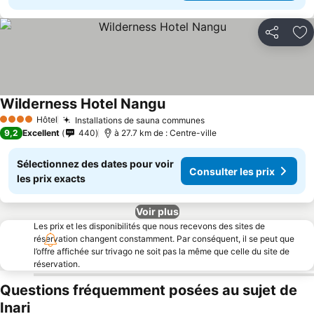
Partager
Aj
Wilderness Hotel Nangu
Consulter les prix
Hôtel
Installations de sauna communes
Consulter les prix
4 Étoiles
9,2
Excellent
440
à 27.7 km de : Centre-ville
Sélectionnez des dates pour voir
Consulter les prix
les prix exacts
Voir plus
Les prix et les disponibilités que nous recevons des sites de
réservation changent constamment. Par conséquent, il se peut que
l’offre affichée sur trivago ne soit pas la même que celle du site de
réservation.
Questions fréquemment posées au sujet de
Inari