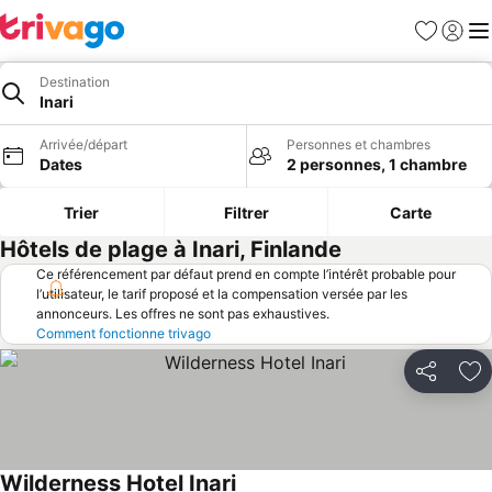
Favoris
Se con
Me
Destination
Inari
Arrivée/départ
Personnes et chambres
Dates
2 personnes, 1 chambre
Trier
Filtrer
Carte
Hôtels de plage à Inari, Finlande
Ce référencement par défaut prend en compte l’intérêt probable pour
l’utilisateur, le tarif proposé et la compensation versée par les
annonceurs. Les offres ne sont pas exhaustives.
Comment fonctionne trivago
Partager
Aj
Wilderness Hotel Inari