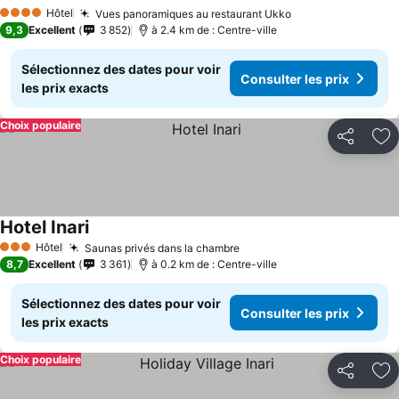
Consulter les prix
Hôtel
Vues panoramiques au restaurant Ukko
Consulter les pr
4 Étoiles
9,3
Excellent
3 852
à 2.4 km de : Centre-ville
Sélectionnez des dates pour voir
Consulter les prix
les prix exacts
Choix populaire
Partager
Aj
Hotel Inari
Consulter les prix
Hôtel
Saunas privés dans la chambre
Consulter les prix
3 Étoiles
8,7
Excellent
3 361
à 0.2 km de : Centre-ville
Sélectionnez des dates pour voir
Consulter les prix
les prix exacts
Choix populaire
Partager
Aj