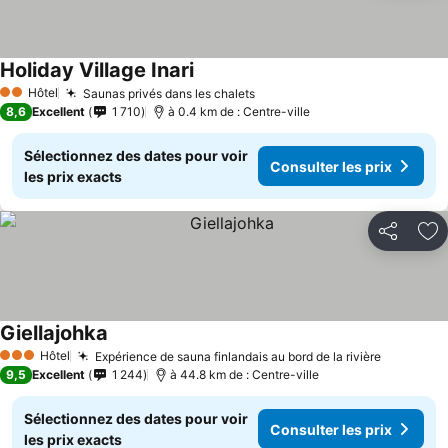
Holiday Village Inari
Consulter les prix
Hôtel
Saunas privés dans les chalets
Consulter les prix
2 Étoiles
8,6
Excellent
1 710
à 0.4 km de : Centre-ville
Sélectionnez des dates pour voir
Consulter les prix
les prix exacts
Partager
Aj
Giellajohka
Consulter les prix
Hôtel
Expérience de sauna finlandais au bord de la rivière
Consulter
3 Étoiles
9,5
Excellent
1 244
à 44.8 km de : Centre-ville
Sélectionnez des dates pour voir
Consulter les prix
les prix exacts