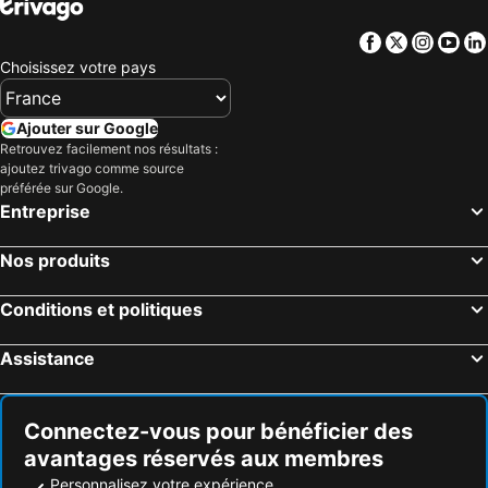
Facebook
Twitter
Insta
Yo
Choisissez votre pays
Ajouter sur Google
Retrouvez facilement nos résultats :
ajoutez trivago comme source
préférée sur Google.
Entreprise
Nos produits
Conditions et politiques
Assistance
Connectez-vous pour bénéficier des
avantages réservés aux membres
Personnalisez votre expérience