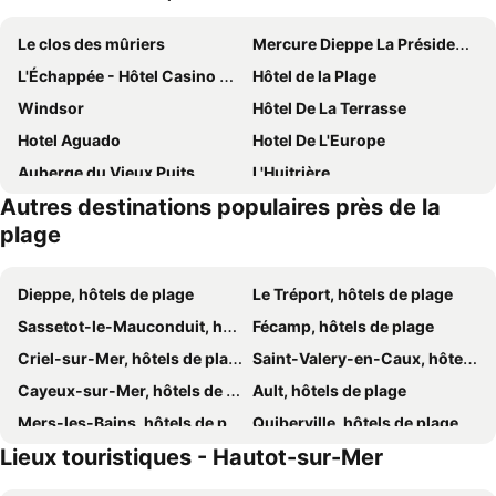
Le clos des mûriers
Mercure Dieppe La Présidence
L'Échappée - Hôtel Casino Dieppe
Hôtel de la Plage
Windsor
Hôtel De La Terrasse
Hotel Aguado
Hotel De L'Europe
Auberge du Vieux Puits
L'Huitrière
Autres destinations populaires près de la
Villa Carlotta - Sea resort
Hotel De La Plage
plage
Le Château de Grèges
Le Pré Marin
Dieppe, hôtels de plage
Le Tréport, hôtels de plage
Sassetot-le-Mauconduit, hôtels de plage
Fécamp, hôtels de plage
Criel-sur-Mer, hôtels de plage
Saint-Valery-en-Caux, hôtels de plage
Cayeux-sur-Mer, hôtels de plage
Ault, hôtels de plage
Mers-les-Bains, hôtels de plage
Quiberville, hôtels de plage
Lieux touristiques - Hautot-sur-Mer
Veulettes-sur-Mer, hôtels de plage
Veules-les-Roses, hôtels de plage
Grèges, hôtels de plage
Beauchamps, hôtels de plage