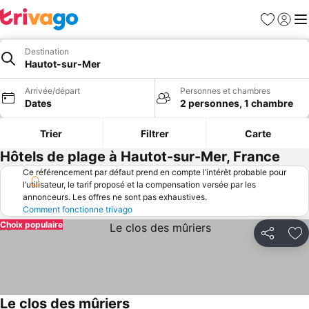
Favoris
Se con
Me
Destination
Hautot-sur-Mer
Arrivée/départ
Personnes et chambres
Dates
2 personnes, 1 chambre
Trier
Filtrer
Carte
Hôtels de plage à Hautot-sur-Mer, France
Ce référencement par défaut prend en compte l’intérêt probable pour
l’utilisateur, le tarif proposé et la compensation versée par les
annonceurs. Les offres ne sont pas exhaustives.
Comment fonctionne trivago
Choix populaire
Partager
Aj
Le clos des mûriers