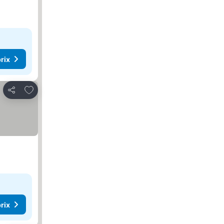
rix
Ajouter à mes favoris
Partager
rix