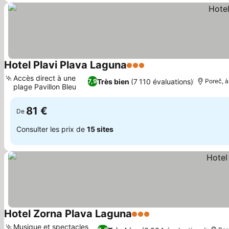
Hotel Plavi Plava Laguna
3 Étoiles
Consulter les prix
Accès direct à une
Très bien
(7 110 évaluations)
7,9
Poreč, à
plage Pavillon Bleu
Consulter les prix
81 €
De
Consulter les prix de
15 sites
Hotel Zorna Plava Laguna
3 Étoiles
Consulter les prix
Musique et spectacles