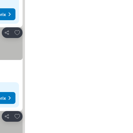
rix
Ajouter à mes favoris
Partager
rix
Ajouter à mes favoris
Partager