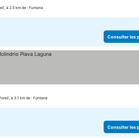
rix
eč, à 2.5 km de : Funtana
Consulter les p
prix
Poreč, à 3.1 km de : Funtana
Consulter les p