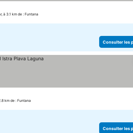
les prix
r, à 3.1 km de : Funtana
Consulter les p
2.8 km de : Funtana
Consulter les p