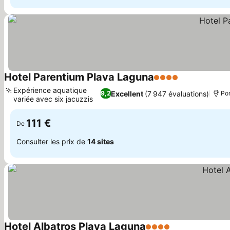
Hotel Parentium Plava Laguna
4 Étoiles
Consulter les
Expérience aquatique
Excellent
(7 947 évaluations)
9,2
Por
variée avec six jacuzzis
Consulter les prix
111 €
De
Consulter les prix de
14 sites
Hotel Albatros Plava Laguna