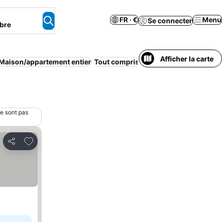
FR · €
Menu
Se connecter
bre
Afficher la carte
Maison/appartement entier
Tout compris
Demi-pension
Petit dé
ne sont pas
Ajouter à mes favoris
Partager