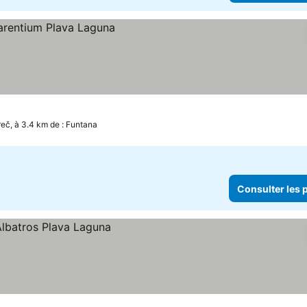
 prix
eč, à 3.4 km de : Funtana
Consulter les p