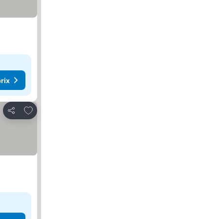
rix
Ajouter à mes favoris
Partager