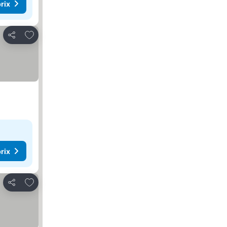
rix
Ajouter à mes favoris
Partager
rix
Ajouter à mes favoris
Partager