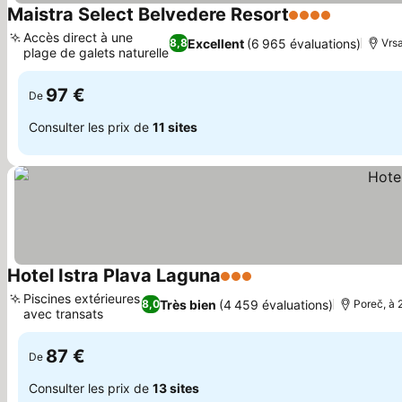
Maistra Select Belvedere Resort
4 Étoiles
Consulter 
Accès direct à une
Excellent
(6 965 évaluations)
8,8
Vrsa
plage de galets naturelle
Consulter les prix
97 €
De
Consulter les prix de
11 sites
Hotel Istra Plava Laguna
3 Étoiles
Consulter les prix
Piscines extérieures
Très bien
(4 459 évaluations)
8,0
Poreč, à 
avec transats
Consulter les prix
87 €
De
Consulter les prix de
13 sites