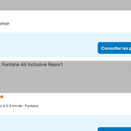
 plage
Consulter les p
toiles
Consulter les prix
r, à 0.5 km de : Funtana