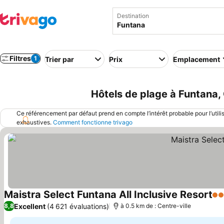
Destination
Filtres
1
Trier par
Prix
Emplacement
Hôtels de plage à Funtana,
Ce référencement par défaut prend en compte l’intérêt probable pour l’utili
exhaustives.
Comment fonctionne trivago
Maistra Select Funtana All Inclusive Resort
3 É
Excellent
(4 621 évaluations)
8,8
à 0.5 km de : Centre-ville