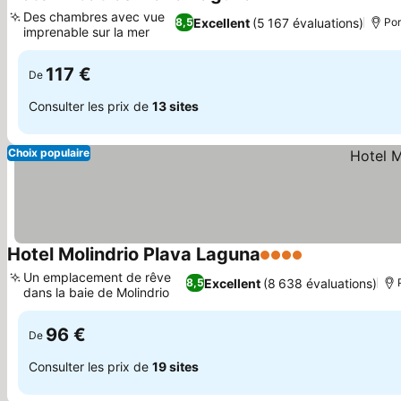
4 Étoiles
Consulter les p
Des chambres avec vue
Excellent
(5 167 évaluations)
8,5
Por
imprenable sur la mer
Consulter les prix
117 €
De
Consulter les prix de
13 sites
Choix populaire
Hotel Molindrio Plava Laguna
4 Étoiles
Consulter les 
Un emplacement de rêve
Excellent
(8 638 évaluations)
8,5
dans la baie de Molindrio
Consulter les prix
96 €
De
Consulter les prix de
19 sites