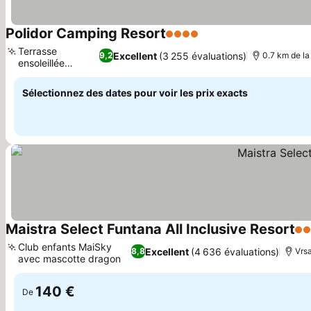
Polidor Camping Resort
4 Étoiles
Consulter les prix
Terrasse
Excellent
(3 255 évaluations)
9,2
0.7 km de la
ensoleillée
Consulter les prix
relaxante
Sélectionnez des dates pour voir les prix exacts
Maistra Select Funtana All Inclusive Resort
3 É
Club enfants MaiSky
Excellent
(4 636 évaluations)
8,8
Vrsa
avec mascotte dragon
Consulter les prix
140 €
De