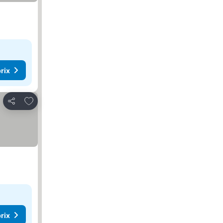
rix
Ajouter à mes favoris
Partager
rix