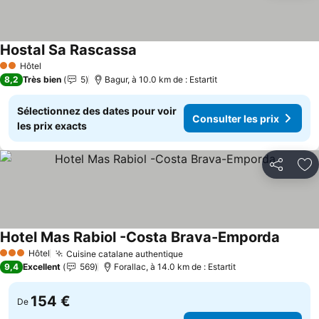
Hostal Sa Rascassa
Consulter les prix
Hôtel
2 Étoiles
8,2
Très bien
5
Bagur, à 10.0 km de : Estartit
Sélectionnez des dates pour voir
Consulter les prix
les prix exacts
Partager
Aj
Hotel Mas Rabiol -Costa Brava-Emporda
Consult
Hôtel
Cuisine catalane authentique
Consulter les prix
3 Étoiles
9,4
Excellent
569
Forallac, à 14.0 km de : Estartit
154 €
De