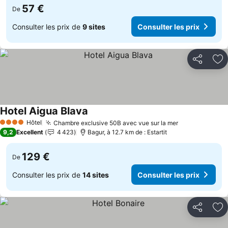
57 €
De
Consulter les prix de
9 sites
Consulter les prix
Partager
Aj
Hotel Aigua Blava
Consulter les prix
Hôtel
Chambre exclusive 50B avec vue sur la mer
Consulter les
4 Étoiles
9,2
Excellent
4 423
Bagur, à 12.7 km de : Estartit
129 €
De
Consulter les prix de
14 sites
Consulter les prix
Partager
Aj