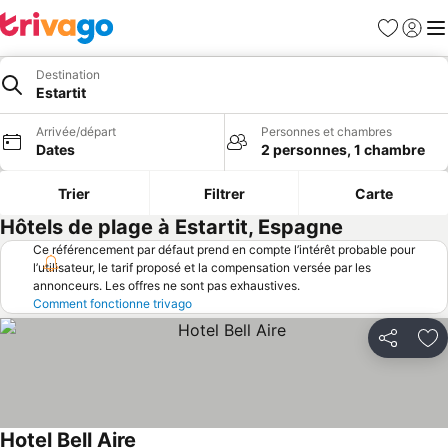
Favoris
Se con
Me
Destination
Estartit
Arrivée/départ
Personnes et chambres
Dates
2 personnes, 1 chambre
Trier
Filtrer
Carte
Hôtels de plage à Estartit, Espagne
Ce référencement par défaut prend en compte l’intérêt probable pour
l’utilisateur, le tarif proposé et la compensation versée par les
annonceurs. Les offres ne sont pas exhaustives.
Comment fonctionne trivago
Partager
Aj
Hotel Bell Aire