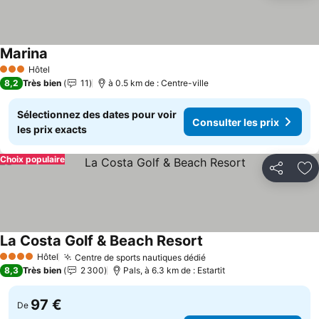
Marina
Consulter les prix
Hôtel
3 Étoiles
8,2
Très bien
11
à 0.5 km de : Centre-ville
Sélectionnez des dates pour voir
Consulter les prix
les prix exacts
Choix populaire
Partager
Aj
La Costa Golf & Beach Resort
Consulter les prix
Hôtel
Centre de sports nautiques dédié
Consulter les prix
4 Étoiles
8,3
Très bien
2 300
Pals, à 6.3 km de : Estartit
97 €
De