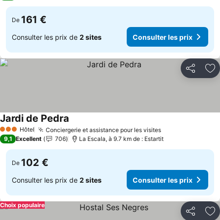
161 €
De
Consulter les prix de
2 sites
Consulter les prix
Partager
Aj
Jardi de Pedra
Consulter les prix
Hôtel
Conciergerie et assistance pour les visites
Consulter les pr
3 Étoiles
9,1
Excellent
706
La Escala, à 9.7 km de : Estartit
102 €
De
Consulter les prix de
2 sites
Consulter les prix
Choix populaire
Partager
Aj