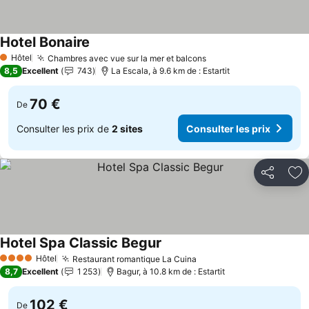
Hotel Bonaire
Consulter les prix
Hôtel
Chambres avec vue sur la mer et balcons
Consulter les prix
1 Étoiles
8,5
Excellent
743
La Escala, à 9.6 km de : Estartit
70 €
De
Consulter les prix de
2 sites
Consulter les prix
Partager
Aj
Hotel Spa Classic Begur
Consulter les prix
Hôtel
Restaurant romantique La Cuina
Consulter les prix
4 Étoiles
8,7
Excellent
1 253
Bagur, à 10.8 km de : Estartit
102 €
De