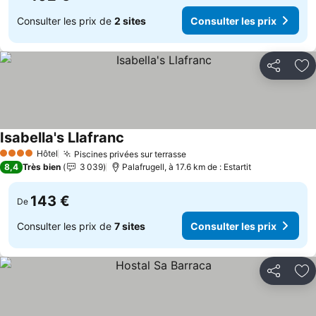
Consulter les prix de
2 sites
Consulter les prix
Partager
Aj
Isabella's Llafranc
Consulter les prix
Hôtel
Piscines privées sur terrasse
Consulter les prix
4 Étoiles
8,4
Très bien
3 039
Palafrugell, à 17.6 km de : Estartit
143 €
De
Consulter les prix de
7 sites
Consulter les prix
Partager
Aj