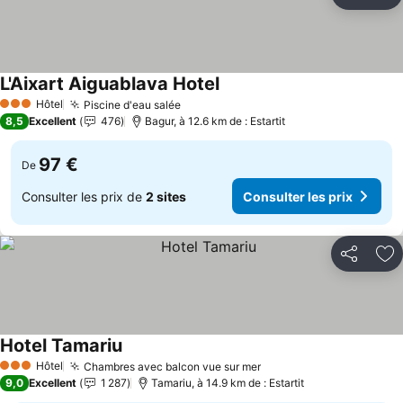
Partager
Aj
L'Aixart Aiguablava Hotel
Consulter les prix
Hôtel
Piscine d'eau salée
Consulter les prix
3 Étoiles
8,5
Excellent
476
Bagur, à 12.6 km de : Estartit
97 €
De
Consulter les prix de
2 sites
Consulter les prix
Partager
Aj
Hotel Tamariu
Consulter les prix
Hôtel
Chambres avec balcon vue sur mer
Consulter les prix
3 Étoiles
9,0
Excellent
1 287
Tamariu, à 14.9 km de : Estartit