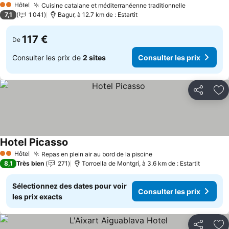
Hôtel
Cuisine catalane et méditerranéenne traditionnelle
Consulter l
2 Étoiles
7,1
1 041
Bagur, à 12.7 km de : Estartit
117 €
De
Consulter les prix de
2 sites
Consulter les prix
Partager
Aj
Hotel Picasso
Consulter les prix
Hôtel
Repas en plein air au bord de la piscine
Consulter les prix
2 Étoiles
8,1
Très bien
271
Torroella de Montgrí, à 3.6 km de : Estartit
Sélectionnez des dates pour voir
Consulter les prix
les prix exacts