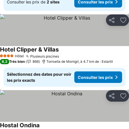
Consulter les prix de
2 sites
Consulter les prix
Partager
Aj
Hotel Clipper & Villas
Consulter les prix
Hôtel
Plusieurs piscines
Consulter les prix
4 Étoiles
8,2
Très bien
866
Torroella de Montgrí, à 4.7 km de : Estartit
Sélectionnez des dates pour voir
Consulter les prix
les prix exacts
Partager
Aj
Hostal Ondina
Consulter les prix