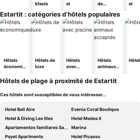
kfasts
el
de
el
jeunesse
Estartit : catégories d’hôtels populaires
Hôtels
Hôtels de
Hôtels
Hôtels
Hôtel
économiq
luxe
avec
animaux
ues
piscine
acceptés
Hôtels de plage à proximité de Estartit
Ces hôtels sont susceptibles de vous intéresser...
Hotel Bell Aire
Evenia Coral Boutique
Hotel & Diving Les Illes
Hotel Medes II
Apartamentos familiares Sa Gavina Gaudí
Marina
Payet Apartments
Hotel Picasso