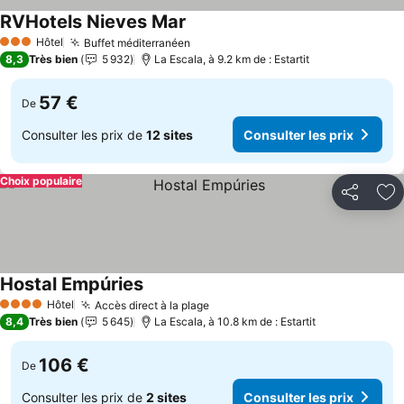
RVHotels Nieves Mar
Consulter les prix
Hôtel
Buffet méditerranéen
Consulter les prix
3 Étoiles
8,3
Très bien
5 932
La Escala, à 9.2 km de : Estartit
57 €
De
Consulter les prix de
12 sites
Consulter les prix
Choix populaire
Partager
Aj
Hostal Empúries
Consulter les prix
Hôtel
Accès direct à la plage
Consulter les prix
4 Étoiles
8,4
Très bien
5 645
La Escala, à 10.8 km de : Estartit
106 €
De
Consulter les prix de
2 sites
Consulter les prix