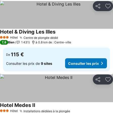
Partager
Aj
Hotel & Diving Les Illes
Consulter les prix
Hôtel
Centre de plongée dédié
Consulter les prix
3 Étoiles
7,8
Bien
1 431
à 0.8 km de : Centre-ville
115 €
De
Consulter les prix de
9 sites
Consulter les prix
Partager
Aj
Hotel Medes II
Consulter les prix
Hôtel
Installations dédiées à la plongée
Consulter les prix
3 Étoiles