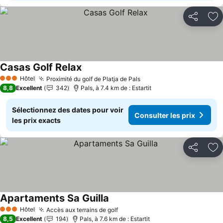
Partager
Aj
Casas Golf Relax
Consulter les prix
Hôtel
Proximité du golf de Platja de Pals
Consulter les prix
3 Étoiles
8,8
Excellent
342
Pals, à 7.4 km de : Estartit
Sélectionnez des dates pour voir
Consulter les prix
les prix exacts
Partager
Aj
Apartaments Sa Guilla
Consulter les prix
Hôtel
Accès aux terrains de golf
Consulter les prix
3 Étoiles
8,5
Excellent
194
Pals, à 7.6 km de : Estartit