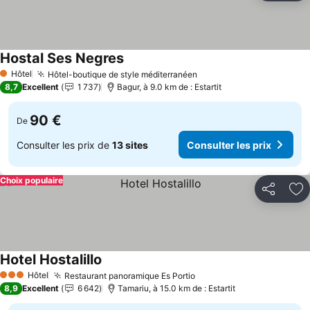
Hostal Ses Negres
Consulter les prix
Hôtel
Hôtel-boutique de style méditerranéen
Consulter les prix
1 Étoiles
8,7
Excellent
1 737
Bagur, à 9.0 km de : Estartit
90 €
De
Consulter les prix de
13 sites
Consulter les prix
Choix populaire
Partager
Aj
Hotel Hostalillo
Consulter les prix
Hôtel
Restaurant panoramique Es Portio
Consulter les prix
3 Étoiles
8,9
Excellent
6 642
Tamariu, à 15.0 km de : Estartit