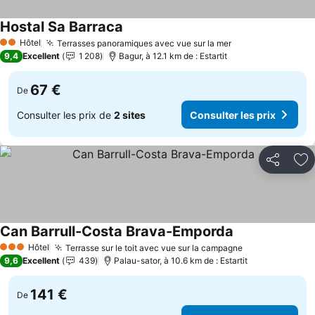
Hostal Sa Barraca
Consulter les prix
Hôtel
Terrasses panoramiques avec vue sur la mer
Consulter les pr
2 Étoiles
9,4
Excellent
1 208
Bagur, à 12.1 km de : Estartit
67 €
De
Consulter les prix de
2 sites
Consulter les prix
Partager
Aj
Can Barrull-Costa Brava-Emporda
Consulter les p
Hôtel
Terrasse sur le toit avec vue sur la campagne
Consulter les 
3 Étoiles
9,6
Excellent
439
Palau-sator, à 10.6 km de : Estartit
141 €
De