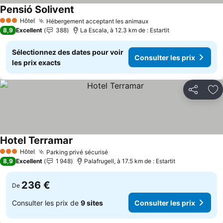
Pensió Solivent
Consulter les prix
Hôtel
Hébergement acceptant les animaux
Consulter les prix
3 Étoiles
8,9
Excellent
388
La Escala, à 12.3 km de : Estartit
Sélectionnez des dates pour voir
Consulter les prix
les prix exacts
Partager
Aj
Hotel Terramar
Consulter les prix
Hôtel
Parking privé sécurisé
Consulter les prix
3 Étoiles
8,9
Excellent
1 948
Palafrugell, à 17.5 km de : Estartit
236 €
De
Consulter les prix de
9 sites
Consulter les prix