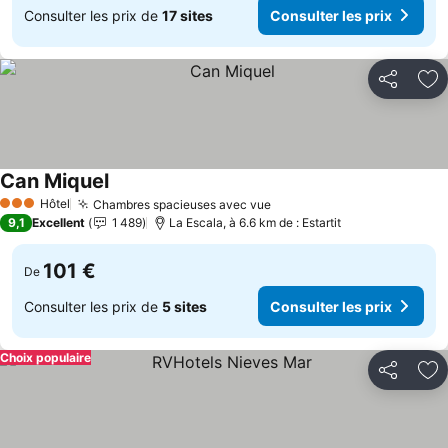
Consulter les prix de
17 sites
Consulter les prix
Partager
Aj
Can Miquel
Consulter les prix
Hôtel
Chambres spacieuses avec vue
Consulter les prix
3 Étoiles
9,1
Excellent
1 489
La Escala, à 6.6 km de : Estartit
101 €
De
Consulter les prix de
5 sites
Consulter les prix
Choix populaire
Partager
Aj