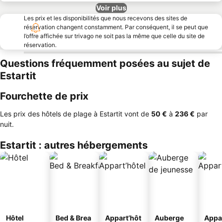
Voir plus
Les prix et les disponibilités que nous recevons des sites de
réservation changent constamment. Par conséquent, il se peut que
l’offre affichée sur trivago ne soit pas la même que celle du site de
réservation.
Questions fréquemment posées au sujet de
Estartit
Fourchette de prix
Les prix des hôtels de plage à Estartit vont de
‎50 €
à
‎236 €
par
nuit.
Estartit : autres hébergements
Hôtel
Bed & Brea
Appart’hôt
Auberge
Appa