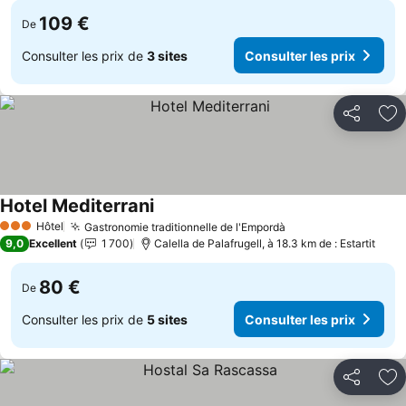
109 €
De
Consulter les prix de
3 sites
Consulter les prix
Partager
Aj
Hotel Mediterrani
Consulter les prix
Hôtel
Gastronomie traditionnelle de l'Empordà
Consulter les prix
3 Étoiles
9,0
Excellent
1 700
Calella de Palafrugell, à 18.3 km de : Estartit
80 €
De
Consulter les prix de
5 sites
Consulter les prix
Partager
Aj