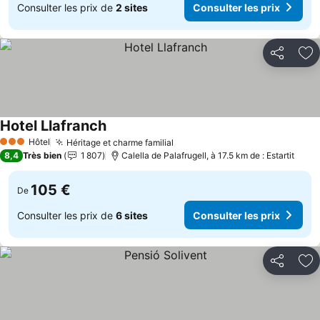
Consulter les prix de
2 sites
Consulter les prix
Partager
Aj
Hotel Llafranch
Consulter les prix
Hôtel
Héritage et charme familial
Consulter les prix
3 Étoiles
8,4
Très bien
1 807
Calella de Palafrugell, à 17.5 km de : Estartit
105 €
De
Consulter les prix de
6 sites
Consulter les prix
Partager
Aj