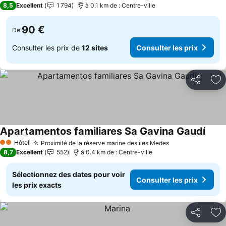
8,5
Excellent
1 794
à 0.1 km de : Centre-ville
90 €
De
Consulter les prix de
12 sites
Consulter les prix
Partager
Aj
Apartamentos familiares Sa Gavina Gaudí
Consu
Hôtel
Proximité de la réserve marine des îles Medes
Consulter les p
2 Étoiles
8,7
Excellent
552
à 0.4 km de : Centre-ville
Sélectionnez des dates pour voir
Consulter les prix
les prix exacts
Partager
Aj