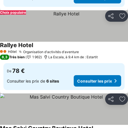
Choix populaire
Partager
Aj
Rallye Hotel
Consulter les prix
Hôtel
Organisation d'activités d'aventure
Consulter les prix
2 Étoiles
8,3
Très bien
1 962
La Escala, à 9.4 km de : Estartit
78 €
De
Consulter les prix de
6 sites
Consulter les prix
Partager
Aj