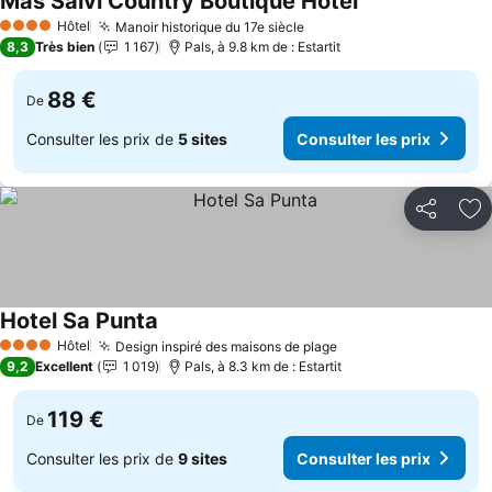
Mas Salvi Country Boutique Hotel
Consulter les pr
Hôtel
Manoir historique du 17e siècle
Consulter les prix
4 Étoiles
8,3
Très bien
1 167
Pals, à 9.8 km de : Estartit
88 €
De
Consulter les prix de
5 sites
Consulter les prix
Partager
Aj
Hotel Sa Punta
Consulter les prix
Hôtel
Design inspiré des maisons de plage
Consulter les prix
4 Étoiles
9,2
Excellent
1 019
Pals, à 8.3 km de : Estartit
119 €
De
Consulter les prix de
9 sites
Consulter les prix