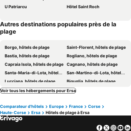
U Patriarcu
Hôtel Saint Roch
Autres destinations populaires près de la
plage
Borgo, hôtels de plage
Saint-Florent, hôtels de plage
Bastia, hôtels de plage
Rogliano, hôtels de plage
Capraia Isola, hôtels de plage
Cagnano, hôtels de plage
Santa-Maria-di-Lota, hôtels de plage
San-Martino-di-Lota, hôtels de plage
Lucciana, hôtels de plage
Biguglia, hôtels de plage
Farinole, hôtels de plage
Oletta, hôtels de plage
Voir tous les hébergements pour Ersa
Ogliastro, hôtels de plage
Erbalunga, hôtels de plage
Comparateur d'hôtels
Europe
France
Corse
Centuri, hôtels de plage
Olmeta-di-Capocorso, hôtels de plage
Haute-Corse
Ersa
Hôtels de plage à Ersa
Pietracorbara, hôtels de plage
Facebook
Twitter
Insta
Yo