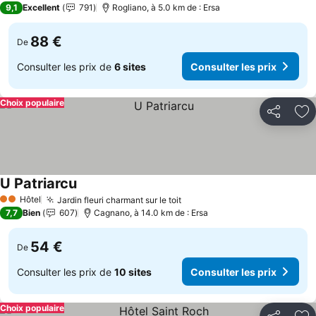
9,1
Excellent
791
Rogliano, à 5.0 km de : Ersa
88 €
De
Consulter les prix de
6 sites
Consulter les prix
Choix populaire
Partager
Aj
U Patriarcu
Hôtel
Jardin fleuri charmant sur le toit
2 Étoiles
7,7
Bien
607
Cagnano, à 14.0 km de : Ersa
54 €
De
Consulter les prix de
10 sites
Consulter les prix
Choix populaire