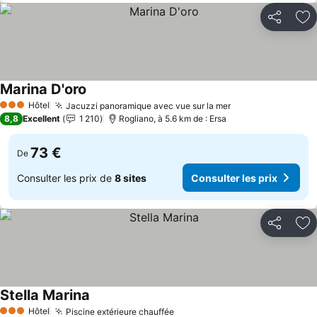
Partager
Aj
Marina D'oro
Hôtel
Jacuzzi panoramique avec vue sur la mer
3 Étoiles
8,8
Excellent
1 210
Rogliano, à 5.6 km de : Ersa
73 €
De
Consulter les prix de
8 sites
Consulter les prix
Partager
Aj
Stella Marina
Hôtel
Piscine extérieure chauffée
3 Étoiles