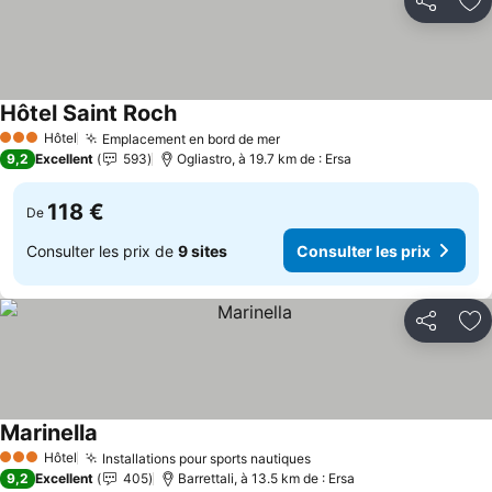
Partager
Aj
Hôtel Saint Roch
Hôtel
Emplacement en bord de mer
3 Étoiles
9,2
Excellent
593
Ogliastro, à 19.7 km de : Ersa
118 €
De
Consulter les prix de
9 sites
Consulter les prix
Partager
Aj
Marinella
Hôtel
Installations pour sports nautiques
3 Étoiles
9,2
Excellent
405
Barrettali, à 13.5 km de : Ersa