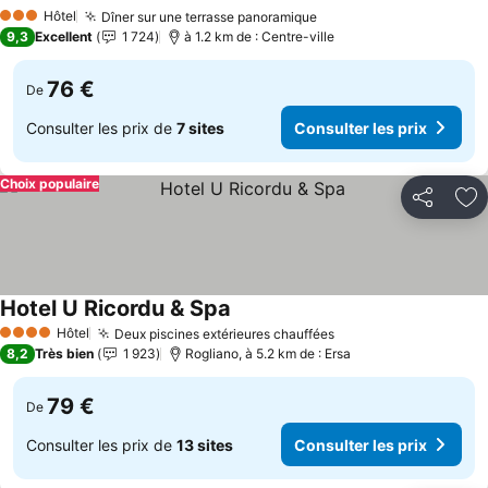
Hôtel
Dîner sur une terrasse panoramique
3 Étoiles
9,3
Excellent
1 724
à 1.2 km de : Centre-ville
76 €
De
Consulter les prix de
7 sites
Consulter les prix
Choix populaire
Partager
Aj
Hotel U Ricordu & Spa
Hôtel
Deux piscines extérieures chauffées
4 Étoiles
8,2
Très bien
1 923
Rogliano, à 5.2 km de : Ersa
79 €
De
Consulter les prix de
13 sites
Consulter les prix