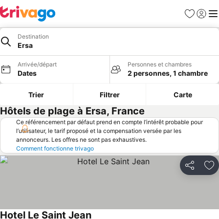
Favoris
Se con
Me
Destination
Ersa
Arrivée/départ
Personnes et chambres
Dates
2 personnes, 1 chambre
Trier
Filtrer
Carte
Hôtels de plage à Ersa, France
Ce référencement par défaut prend en compte l’intérêt probable pour
l’utilisateur, le tarif proposé et la compensation versée par les
annonceurs. Les offres ne sont pas exhaustives.
Comment fonctionne trivago
Partager
Aj
Hotel Le Saint Jean