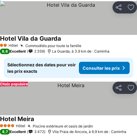
Partager
Aj
Hotel Vila da Guarda
Consulter les prix
Hôtel
Commodités pour toute la famille
Consulter les prix
2 Étoiles
8,6
Excellent
2 359
La Guarda, à 3.9 km de : Caminha
Sélectionnez des dates pour voir
Consulter les prix
les prix exacts
Choix populaire
Partager
Aj
Hotel Meira
Consulter les prix
Hôtel
Piscine extérieure et oasis de jardin
Consulter les prix
4 Étoiles
8,7
Excellent
3 472
Vila Praia de Ancora, à 6.9 km de : Caminha