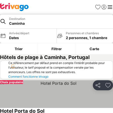
Favoris
Se con
Me
Destination
Caminha
Arrivée/départ
Personnes et chambres
Dates
2 personnes, 1 chambre
Trier
Filtrer
Carte
Hôtels de plage à Caminha, Portugal
Ce référencement par défaut prend en compte l’intérêt probable pour
l’utilisateur, le tarif proposé et la compensation versée par les
annonceurs. Les offres ne sont pas exhaustives.
Comment fonctionne trivago
Choix populaire
Partager
Aj
Hotel Porta do Sol