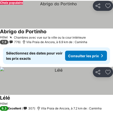
Choix populaire
Partager
Aj
Abrigo do Portinho
Consulter les prix
Hôtel
Chambres avec vue sur la ville ou la cour intérieure
Consulter les 
7,3
776
Vila Praia de Ancora, à 6.9 km de : Caminha
Sélectionnez des dates pour voir
Consulter les prix
les prix exacts
Partager
Aj
Lélé
Consulter les prix
Hôtel
9,3
Excellent
307
Vila Praia de Ancora, à 7.2 km de : Caminha