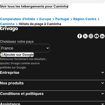
Voir tous les hébergements pour Caminha
Comparateur d'hôtels
Europe
Portugal
Région Centre
Caminha
Hôtels de plage à Caminha
Facebook
Twitter
Insta
Yo
Choisissez votre pays
Ajouter sur Google
Retrouvez facilement nos résultats :
ajoutez trivago comme source
préférée sur Google.
Entreprise
Nos produits
Conditions et politiques
Assistance