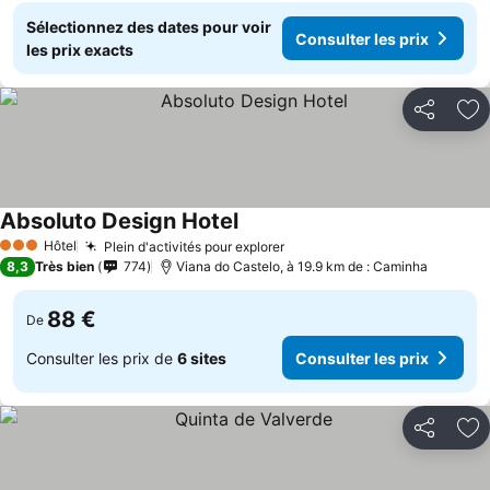
Sélectionnez des dates pour voir
Consulter les prix
les prix exacts
Partager
Aj
Absoluto Design Hotel
Consulter les prix
Hôtel
Plein d'activités pour explorer
Consulter les prix
3 Étoiles
8,3
Très bien
774
Viana do Castelo, à 19.9 km de : Caminha
88 €
De
Consulter les prix de
6 sites
Consulter les prix
Partager
Aj