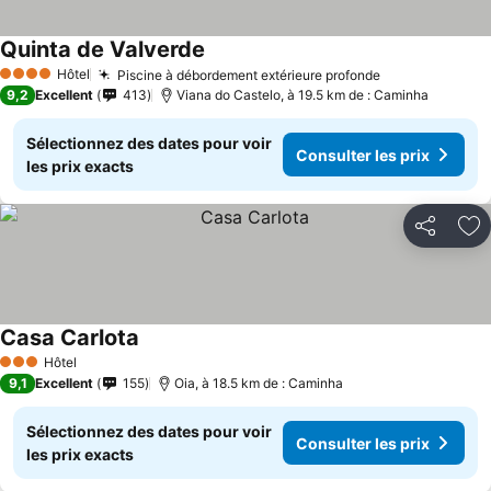
Quinta de Valverde
Consulter les prix
Hôtel
Piscine à débordement extérieure profonde
Consulter les
4 Étoiles
9,2
Excellent
413
Viana do Castelo, à 19.5 km de : Caminha
Sélectionnez des dates pour voir
Consulter les prix
les prix exacts
Partager
Aj
Casa Carlota
Consulter les prix
Hôtel
3 Étoiles
9,1
Excellent
155
Oia, à 18.5 km de : Caminha
Sélectionnez des dates pour voir
Consulter les prix
les prix exacts