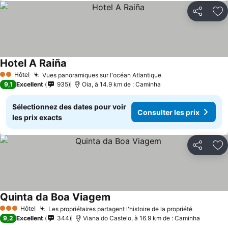
Partager
Aj
Hotel A Raiña
Consulter les prix
Hôtel
Vues panoramiques sur l'océan Atlantique
Consulter les pri
2 Étoiles
9,1
Excellent
935
Oia, à 14.9 km de : Caminha
Sélectionnez des dates pour voir
Consulter les prix
les prix exacts
Partager
Aj
Quinta da Boa Viagem
Consulter les prix
Hôtel
Les propriétaires partagent l'histoire de la propriété
Consulter
3 Étoiles
9,2
Excellent
344
Viana do Castelo, à 16.9 km de : Caminha