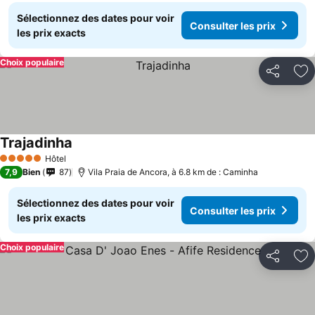
Sélectionnez des dates pour voir
Consulter les prix
les prix exacts
Choix populaire
Partager
Aj
Trajadinha
Consulter les prix
Hôtel
5 Étoiles
7,9
Bien
87
Vila Praia de Ancora, à 6.8 km de : Caminha
Sélectionnez des dates pour voir
Consulter les prix
les prix exacts
Choix populaire
Partager
Aj