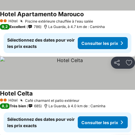
Hotel Apartamento Marouco
Consulter les prix
Hôtel
Piscine extérieure chauffée à l'eau salée
Consulter les prix
2 Étoiles
9,2
Excellent
786
La Guarda, à 4.7 km de : Caminha
Sélectionnez des dates pour voir
Consulter les prix
les prix exacts
Partager
Aj
Hotel Celta
Consulter les prix
Hôtel
Café charmant et patio extérieur
Consulter les prix
2 Étoiles
8,3
Très bien
685
La Guarda, à 4.0 km de : Caminha
Sélectionnez des dates pour voir
Consulter les prix
les prix exacts