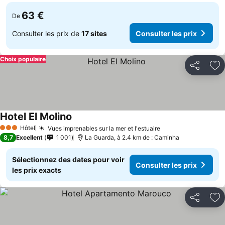
63 €
De
Consulter les prix de
17 sites
Consulter les prix
Choix populaire
Partager
Aj
Hotel El Molino
Consulter les prix
Hôtel
Vues imprenables sur la mer et l'estuaire
Consulter les pri
3 Étoiles
8,7
Excellent
1 001
La Guarda, à 2.4 km de : Caminha
Sélectionnez des dates pour voir
Consulter les prix
les prix exacts
Partager
Aj