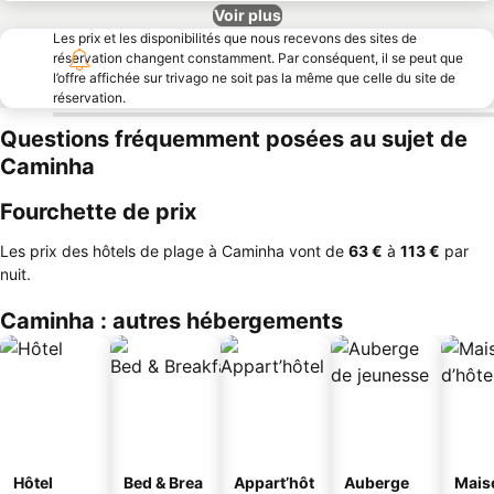
Voir plus
Les prix et les disponibilités que nous recevons des sites de
réservation changent constamment. Par conséquent, il se peut que
l’offre affichée sur trivago ne soit pas la même que celle du site de
réservation.
Questions fréquemment posées au sujet de
Caminha
Fourchette de prix
Les prix des hôtels de plage à Caminha vont de
‎63 €
à
‎113 €
par
nuit.
Caminha : autres hébergements
Hôtel
Bed & Brea
Appart’hôt
Auberge
Mais