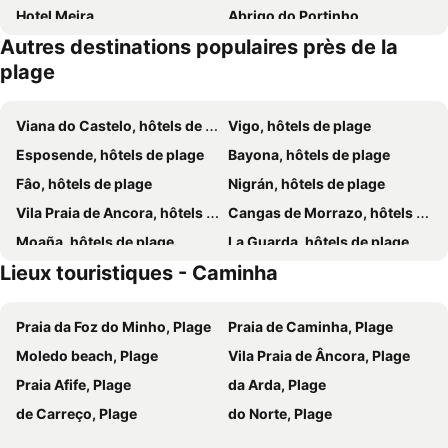
Hotel Meira
Abrigo do Portinho
Autres destinations populaires près de la
Lélé
Casa D' Joao Enes - Afife Residence
plage
Hotel A Raiña
Quinta da Boa Viagem
Quinta de Valverde
Absoluto Design Hotel
Viana do Castelo, hôtels de plage
Vigo, hôtels de plage
Esposende, hôtels de plage
Bayona, hôtels de plage
Fâo, hôtels de plage
Nigrán, hôtels de plage
Vila Praia de Ancora, hôtels de plage
Cangas de Morrazo, hôtels de plage
Moaña, hôtels de plage
La Guarda, hôtels de plage
Lieux touristiques - Caminha
Redondela, hôtels de plage
Carreco, hôtels de plage
Bueu, hôtels de plage
Oia, hôtels de plage
Praia da Foz do Minho, Plage
Praia de Caminha, Plage
Terras de Bouro, hôtels de plage
Arcos de Valdevez, hôtels de plage
Moledo beach, Plage
Vila Praia de Âncora, Plage
Afife, hôtels de plage
Braga, hôtels de plage
Praia Afife, Plage
da Arda, Plage
Ponte de Lima, hôtels de plage
Tuy, hôtels de plage
de Carreço, Plage
do Norte, Plage
Gondomar, hôtels de plage
Vila Nova de Cerveira, hôtels de plage