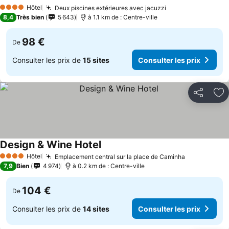
Consulter les prix
Hôtel
Deux piscines extérieures avec jacuzzi
Consulter les pr
4 Étoiles
8,4
Très bien
5 643
à 1.1 km de : Centre-ville
98 €
De
Consulter les prix de
15 sites
Consulter les prix
Partager
Aj
Design & Wine Hotel
Consulter les prix
Hôtel
Emplacement central sur la place de Caminha
Consulter l
4 Étoiles
7,9
Bien
4 974
à 0.2 km de : Centre-ville
104 €
De
Consulter les prix de
14 sites
Consulter les prix