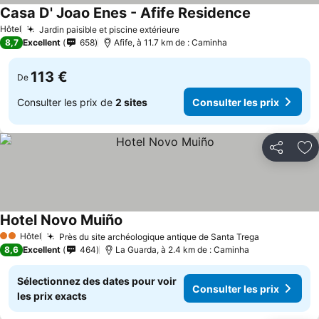
Casa D' Joao Enes - Afife Residence
Consulter les
Hôtel
Jardin paisible et piscine extérieure
Consulter les prix
8,7
Excellent
658
Afife, à 11.7 km de : Caminha
113 €
De
Consulter les prix de
2 sites
Consulter les prix
Partager
Aj
Hotel Novo Muiño
Consulter les prix
Hôtel
Près du site archéologique antique de Santa Trega
Consulter l
2 Étoiles
8,6
Excellent
464
La Guarda, à 2.4 km de : Caminha
Sélectionnez des dates pour voir
Consulter les prix
les prix exacts