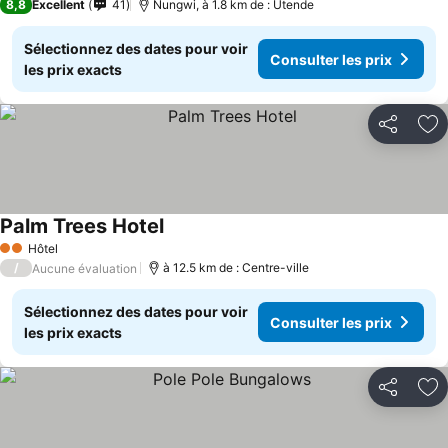
8,8
Excellent
41
Nungwi, à 1.8 km de : Utende
Sélectionnez des dates pour voir
Consulter les prix
les prix exacts
Partager
Aj
Palm Trees Hotel
Consulter les prix
Hôtel
2 Étoiles
/
à 12.5 km de : Centre-ville
Aucune évaluation
Sélectionnez des dates pour voir
Consulter les prix
les prix exacts
Partager
Aj