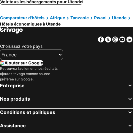
Nyumbani. Rest House
Voir tous les hébergements pour Utende
Comparateur d'hôtels
Afrique
Tanzanie
Pwani
Utende
Hôtels économiques à Utende
Facebook
Twitter
Insta
Yo
Choisissez votre pays
Ajouter sur Google
Retrouvez facilement nos résultats :
ajoutez trivago comme source
préférée sur Google.
Entreprise
Nos produits
Conditions et politiques
Assistance