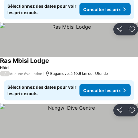
Sélectionnez des dates pour voir
Consulter les prix
les prix exacts
Partager
Aj
Ras Mbisi Lodge
Consulter les prix
Hôtel
/
Bagamoyo, à 10.6 km de : Utende
Aucune évaluation
Sélectionnez des dates pour voir
Consulter les prix
les prix exacts
Partager
Aj