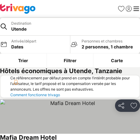
Favoris
Se con
Me
Destination
Utende
Arrivée/départ
Personnes et chambres
Dates
2 personnes, 1 chambre
Trier
Filtrer
Carte
Hôtels économiques à Utende, Tanzanie
Ce référencement par défaut prend en compte l’intérêt probable pour
l’utilisateur, le tarif proposé et la compensation versée par les
annonceurs. Les offres ne sont pas exhaustives.
Comment fonctionne trivago
Partager
Aj
Mafia Dream Hotel