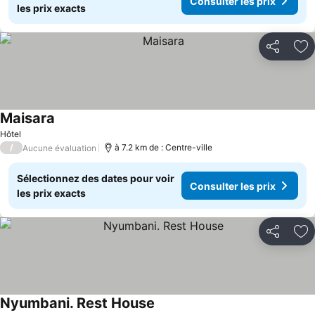
Consulter les prix
les prix exacts
Partager
Aj
Maisara
Consulter les prix
Hôtel
/
à 7.2 km de : Centre-ville
Aucune évaluation
Sélectionnez des dates pour voir
Consulter les prix
les prix exacts
Partager
Aj
Nyumbani. Rest House
Consulter les prix