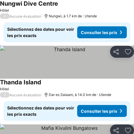
Nungwi Dive Centre
Consulter les prix
Hôtel
/
Nungwi, à 1.7 km de : Utende
Aucune évaluation
Sélectionnez des dates pour voir
Consulter les prix
les prix exacts
Partager
Aj
Thanda Island
Consulter les prix
Hôtel
/
Dar es Salaam, à 14.0 km de : Utende
Aucune évaluation
Sélectionnez des dates pour voir
Consulter les prix
les prix exacts
Partager
Aj