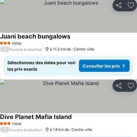
Partager
Aj
Juani beach bungalows
Consulter les prix
Hôtel
3 Étoiles
/
à 11.3 km de : Centre-ville
Aucune évaluation
Sélectionnez des dates pour voir
Consulter les prix
les prix exacts
Partager
Aj
Dive Planet Mafia Island
Consulter les prix
Hôtel
3 Étoiles
/
à 1.8 km de : Centre-ville
Aucune évaluation