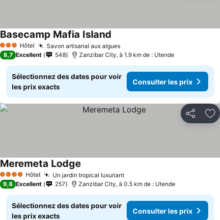
Basecamp Mafia Island
Consulter les prix
Hôtel
Savon artisanal aux algues
Consulter les prix
3 Étoiles
8,7
Excellent
548
Zanzibar City, à 1.9 km de : Utende
Sélectionnez des dates pour voir
Consulter les prix
les prix exacts
Partager
Aj
Meremeta Lodge
Consulter les prix
Hôtel
Un jardin tropical luxuriant
Consulter les prix
4 Étoiles
9,6
Excellent
257
Zanzibar City, à 0.5 km de : Utende
Sélectionnez des dates pour voir
Consulter les prix
les prix exacts