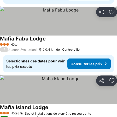
Partager
Aj
Mafia Fabu Lodge
Consulter les prix
Hôtel
3 Étoiles
/
à 0.4 km de : Centre-ville
Aucune évaluation
Sélectionnez des dates pour voir
Consulter les prix
les prix exacts
Partager
Aj
Mafía Island Lodge
Consulter les prix
Hôtel
Spa et installations de bien-être ressourçants
Consulter les
3 Étoiles