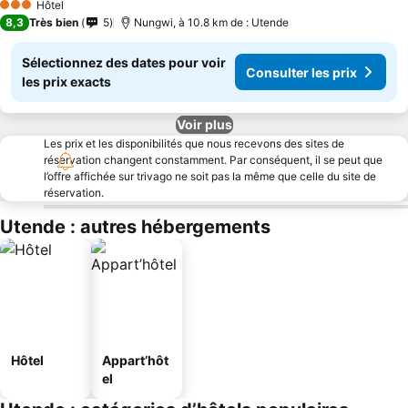
Hôtel
3 Étoiles
8,3
Très bien
5
Nungwi, à 10.8 km de : Utende
Sélectionnez des dates pour voir
Consulter les prix
les prix exacts
Voir plus
Les prix et les disponibilités que nous recevons des sites de
réservation changent constamment. Par conséquent, il se peut que
l’offre affichée sur trivago ne soit pas la même que celle du site de
réservation.
Utende : autres hébergements
Hôtel
Appart’hôt
el