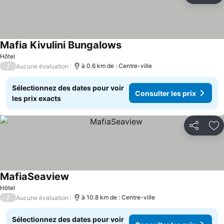
Mafia Kivulini Bungalows
Consulter les prix
Hôtel
/
à 0.6 km de : Centre-ville
Aucune évaluation
Sélectionnez des dates pour voir
Consulter les prix
les prix exacts
Partager
Aj
MafiaSeaview
Consulter les prix
Hôtel
/
à 10.8 km de : Centre-ville
Aucune évaluation
Sélectionnez des dates pour voir