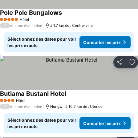
Pole Pole Bungalows
Consulter les prix
Hôtel
5 Étoiles
/
à 1.7 km de : Centre-ville
Aucune évaluation
Sélectionnez des dates pour voir
Consulter les prix
les prix exacts
Partager
Aj
Butiama Bustani Hotel
Consulter les prix
Hôtel
4 Étoiles
/
Nungwi, à 10.7 km de : Utende
Aucune évaluation
Sélectionnez des dates pour voir
Consulter les prix
les prix exacts