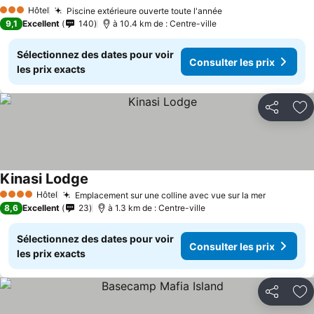
Consulter les prix
Hôtel
Piscine extérieure ouverte toute l'année
Consulter les pri
3 Étoiles
9,1
Excellent
140
à 10.4 km de : Centre-ville
Sélectionnez des dates pour voir
Consulter les prix
les prix exacts
Partager
Aj
Kinasi Lodge
Consulter les prix
Hôtel
Emplacement sur une colline avec vue sur la mer
Consulter
4 Étoiles
8,6
Excellent
23
à 1.3 km de : Centre-ville
Sélectionnez des dates pour voir
Consulter les prix
les prix exacts
Partager
Aj