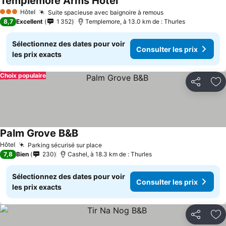
Templemore Arms Hotel
Consulter les prix
Hôtel
Suite spacieuse avec baignoire à remous
Consulter les pr
3 Étoiles
8,7
Excellent
1 352
Templemore, à 13.0 km de : Thurles
Sélectionnez des dates pour voir
Consulter les prix
les prix exacts
Choix populaire
Partager
Aj
Palm Grove B&B
Consulter les prix
Hôtel
Parking sécurisé sur place
Consulter les prix
7,8
Bien
230
Cashel, à 18.3 km de : Thurles
Sélectionnez des dates pour voir
Consulter les prix
les prix exacts
Partager
Aj