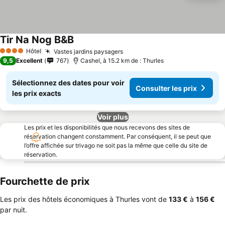
Tir Na Nog B&B
Consulter les prix
Hôtel
Vastes jardins paysagers
Consulter les prix
4 Étoiles
9,5
Excellent
767
Cashel, à 15.2 km de : Thurles
Sélectionnez des dates pour voir
Consulter les prix
les prix exacts
Voir plus
Les prix et les disponibilités que nous recevons des sites de
réservation changent constamment. Par conséquent, il se peut que
l’offre affichée sur trivago ne soit pas la même que celle du site de
réservation.
Fourchette de prix
Les prix des hôtels économiques à Thurles vont de
‎133 €
à
‎156 €
par nuit.