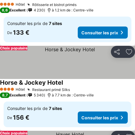
Consulter les prix
Hôtel
Rôtisserie et bistrot primés
Consulter les prix
4 Étoiles
8,6
Excellent
4 230
à 1.2 km de : Centre-ville
Consulter les prix de
7 sites
133 €
Consulter les prix
De
Choix populaire
Partager
Aj
Horse & Jockey Hotel
Consulter les prix
Hôtel
Restaurant primé Silks
Consulter les prix
4 Étoiles
8,7
Excellent
5 340
à 7.7 km de : Centre-ville
Consulter les prix de
7 sites
156 €
Consulter les prix
De
Choix populaire