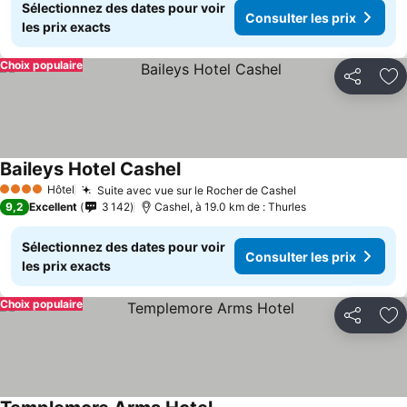
Sélectionnez des dates pour voir
Consulter les prix
les prix exacts
Choix populaire
Partager
Aj
Baileys Hotel Cashel
Consulter les prix
Hôtel
Suite avec vue sur le Rocher de Cashel
Consulter les pr
4 Étoiles
9,2
Excellent
3 142
Cashel, à 19.0 km de : Thurles
Sélectionnez des dates pour voir
Consulter les prix
les prix exacts
Choix populaire
Partager
Aj