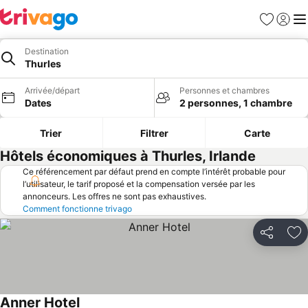
Favoris
Se con
Me
Destination
Thurles
Arrivée/départ
Personnes et chambres
Dates
2 personnes, 1 chambre
Trier
Filtrer
Carte
Hôtels économiques à Thurles, Irlande
Ce référencement par défaut prend en compte l’intérêt probable pour
l’utilisateur, le tarif proposé et la compensation versée par les
annonceurs. Les offres ne sont pas exhaustives.
Comment fonctionne trivago
Partager
Aj
Anner Hotel