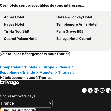
Ces hôtels sont susceptibles de vous intéresser...
Anner Hotel
Horse & Jockey Hotel
Hayes Hotel
Templemore Arms Hotel
Tir Na Nog B&B
Palm Grove B&B
Cashel Palace Hotel
Baileys Hotel Cashel
Voir tous les hébergements pour Thurles
Comparateur d'hôtels
Europe
Irlande
République d'Irlande
Munster
Thurles
Hôtels économiques à Thurles
Facebook
Twitter
Insta
Yo
Choisissez votre pays
Ajouter sur Google