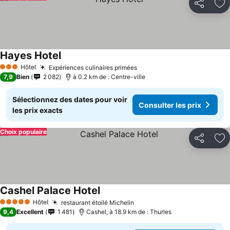
Partager
Aj
Hayes Hotel
Consulter les prix
Hôtel
Expériences culinaires primées
Consulter les prix
3 Étoiles
7,9
Bien
2 082
à 0.2 km de : Centre-ville
Sélectionnez des dates pour voir
Consulter les prix
les prix exacts
Choix populaire
Partager
Aj
Cashel Palace Hotel
Consulter les prix
Hôtel
restaurant étoilé Michelin
Consulter les prix
5 Étoiles
9,4
Excellent
1 481
Cashel, à 18.9 km de : Thurles