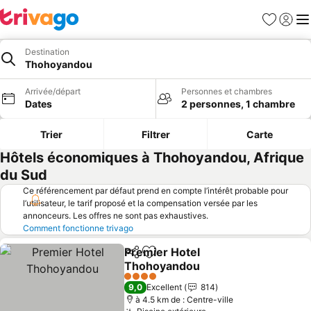
Favoris
Se con
Me
Destination
Thohoyandou
Arrivée/départ
Personnes et chambres
Dates
2 personnes, 1 chambre
Trier
Filtrer
Carte
Hôtels économiques à Thohoyandou, Afrique
du Sud
Ce référencement par défaut prend en compte l’intérêt probable pour
l’utilisateur, le tarif proposé et la compensation versée par les
annonceurs. Les offres ne sont pas exhaustives.
Comment fonctionne trivago
Premier Hotel
Partager
Ajouter à mes favoris
Thohoyandou
Consulter les prix
4 Étoiles
9,0
Excellent
814
à 4.5 km de : Centre-ville