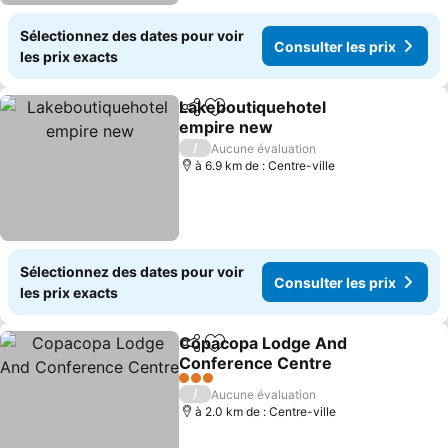
Sélectionnez des dates pour voir
Consulter les prix
les prix exacts
Lakeboutiquehotel
Partager
Ajouter à mes favoris
empire new
Consulter les prix
/
Aucune évaluation
à 6.9 km de : Centre-ville
Sélectionnez des dates pour voir
Consulter les prix
les prix exacts
Copacopa Lodge And
Partager
Ajouter à mes favoris
Conference Centre
Consulter les prix
3 Étoiles
/
Aucune évaluation
à 2.0 km de : Centre-ville