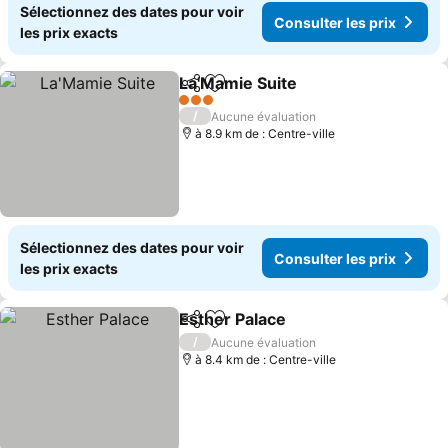
Sélectionnez des dates pour voir
Consulter les prix
les prix exacts
La'Mamie Suite
Partager
Ajouter à mes favoris
Consulter l
3 Étoiles
/
Aucune évaluation
à 8.9 km de : Centre-ville
Sélectionnez des dates pour voir
Consulter les prix
les prix exacts
Esther Palace
Partager
Ajouter à mes favoris
Consulter les
/
Aucune évaluation
à 8.4 km de : Centre-ville