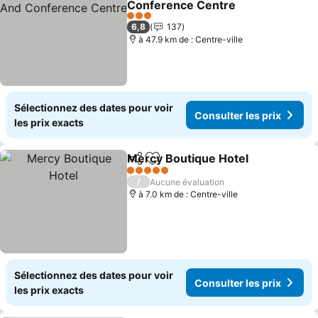
Conference Centre
Consulter les prix
3 Étoiles
6,8
137
à 47.9 km de : Centre-ville
Sélectionnez des dates pour voir
Consulter les prix
les prix exacts
Mercy Boutique Hotel
Partager
Ajouter à mes favoris
Cons
5 Étoiles
/
Aucune évaluation
à 7.0 km de : Centre-ville
Sélectionnez des dates pour voir
Consulter les prix
les prix exacts