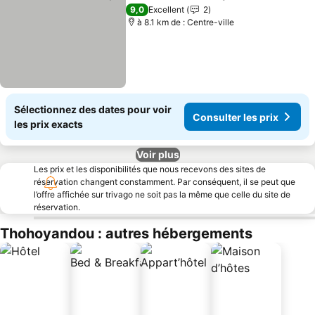
Partager
Ajouter à mes favoris
Consul
9,0
Excellent
2
à 8.1 km de : Centre-ville
Sélectionnez des dates pour voir
Consulter les prix
les prix exacts
Voir plus
Les prix et les disponibilités que nous recevons des sites de
réservation changent constamment. Par conséquent, il se peut que
l’offre affichée sur trivago ne soit pas la même que celle du site de
réservation.
Thohoyandou : autres hébergements