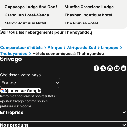
Copacopa Lodge And Conference Centre
Muofhe Graceland Lodge
Grand Inn Hotel-Venda
Thavhani boutique hotel
Mercy Boutique Hotel
The Empire Hotel
Rensia Palace & Spa
luucole the palm
Voir tous les hébergements pour Thohoyandou
dream club
Blv City Hotel
Comparateur d'hôtels
Afrique
Afrique du Sud
Limpopo
Thohoyandou
Hôtels économiques à Thohoyandou
Facebook
Twitter
Insta
Yo
Choisissez votre pays
Ajouter sur Google
Retrouvez facilement nos résultats :
ajoutez trivago comme source
préférée sur Google.
Entreprise
Nos produits