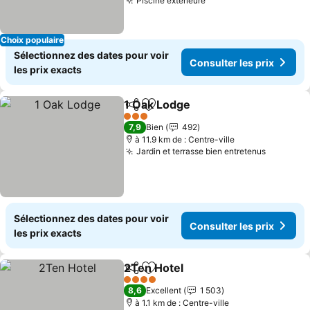
Piscine extérieure
Consulter les prix
Choix populaire
Sélectionnez des dates pour voir
Consulter les prix
les prix exacts
1 Oak Lodge
Partager
Ajouter à mes favoris
Consulter les 
3 Étoiles
7,9
Bien
492
à 11.9 km de : Centre-ville
Jardin et terrasse bien entretenus
Consulte
Sélectionnez des dates pour voir
Consulter les prix
les prix exacts
2Ten Hotel
Partager
Ajouter à mes favoris
Consulter les pr
4 Étoiles
8,6
Excellent
1 503
à 1.1 km de : Centre-ville