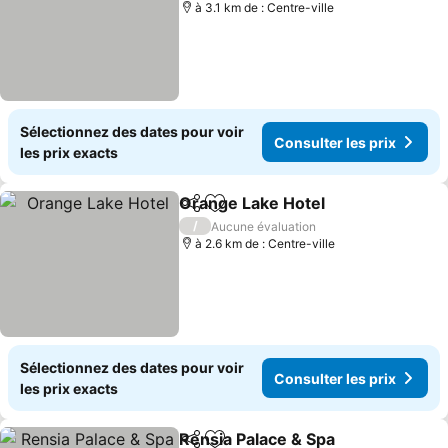
à 3.1 km de : Centre-ville
Sélectionnez des dates pour voir
Consulter les prix
les prix exacts
Orange Lake Hotel
Partager
Ajouter à mes favoris
Consulte
/
Aucune évaluation
à 2.6 km de : Centre-ville
Sélectionnez des dates pour voir
Consulter les prix
les prix exacts
Rensia Palace & Spa