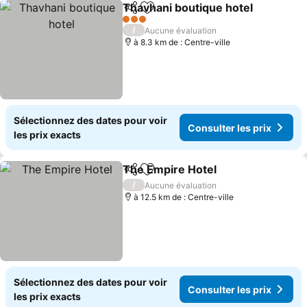
Thavhani boutique hotel
Partager
Ajouter à mes favoris
Co
3 Étoiles
/
Aucune évaluation
à 8.3 km de : Centre-ville
Sélectionnez des dates pour voir
Consulter les prix
les prix exacts
The Empire Hotel
Partager
Ajouter à mes favoris
Consulter
/
Aucune évaluation
à 12.5 km de : Centre-ville
Sélectionnez des dates pour voir
Consulter les prix
les prix exacts