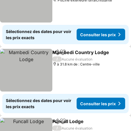
Piscine extérieure rafraîchissante
Consulte
Sélectionnez des dates pour voir
Consulter les prix
les prix exacts
Mambedi Country Lodge
Partager
Ajouter à mes favoris
C
/
Aucune évaluation
à 31.8 km de : Centre-ville
Sélectionnez des dates pour voir
Consulter les prix
les prix exacts
Funcall Lodge
Partager
Ajouter à mes favoris
Consulter les
/
Aucune évaluation