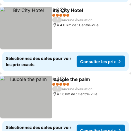
Blv City Hotel
Partager
Ajouter à mes favoris
Consulter les
5 Étoiles
/
Aucune évaluation
à 4.0 km de : Centre-ville
Sélectionnez des dates pour voir
Consulter les prix
les prix exacts
luucole the palm
Partager
Ajouter à mes favoris
Consulter 
5 Étoiles
/
Aucune évaluation
à 1.6 km de : Centre-ville
Sélectionnez des dates pour voir
Consulter les prix