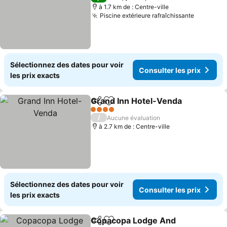
à 1.7 km de : Centre-ville
Piscine extérieure rafraîchissante
Consulte
Sélectionnez des dates pour voir
Consulter les prix
les prix exacts
Grand Inn Hotel-Venda
Partager
Ajouter à mes favoris
Con
4 Étoiles
/
Aucune évaluation
à 2.7 km de : Centre-ville
Sélectionnez des dates pour voir
Consulter les prix
les prix exacts
Copacopa Lodge And
Partager
Ajouter à mes favoris