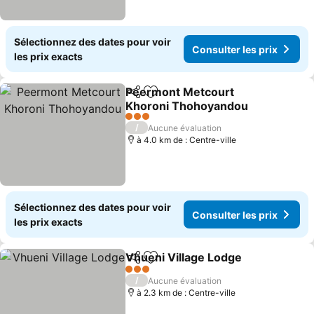
Sélectionnez des dates pour voir
Consulter les prix
les prix exacts
Peermont Metcourt
Partager
Ajouter à mes favoris
Khoroni Thohoyandou
Consulter les prix
3 Étoiles
/
Aucune évaluation
à 4.0 km de : Centre-ville
Sélectionnez des dates pour voir
Consulter les prix
les prix exacts
Vhueni Village Lodge
Partager
Ajouter à mes favoris
Consu
3 Étoiles
/
Aucune évaluation
à 2.3 km de : Centre-ville