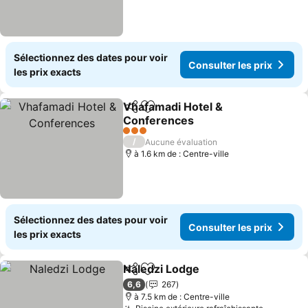
Sélectionnez des dates pour voir
Consulter les prix
les prix exacts
Vhafamadi Hotel &
Partager
Ajouter à mes favoris
Conferences
Consulter les prix
3 Étoiles
/
Aucune évaluation
à 1.6 km de : Centre-ville
Sélectionnez des dates pour voir
Consulter les prix
les prix exacts
Naledzi Lodge
Partager
Ajouter à mes favoris
Consulter le
6,6
267
à 7.5 km de : Centre-ville