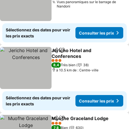
Vues panoramiques sur le barrage de
Nandoni
Sélectionnez des dates pour voir
Consulter les prix
les prix exacts
Jericho Hotel and
Partager
Ajouter à mes favoris
Conferences
Consulter les prix
3 Étoiles
8,4
Très bien
38
à 10.5 km de : Centre-ville
Sélectionnez des dates pour voir
Consulter les prix
les prix exacts
Muofhe Graceland Lodge
Partager
Ajouter à mes favoris
C
3 Étoiles
7,8
Bien
630