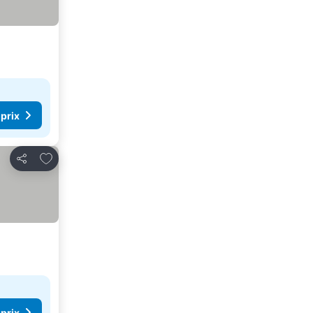
 prix
Ajouter à mes favoris
Partager
 prix