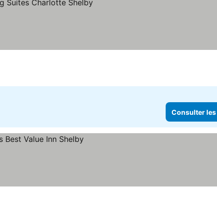
er les prix
Consulter les
rix