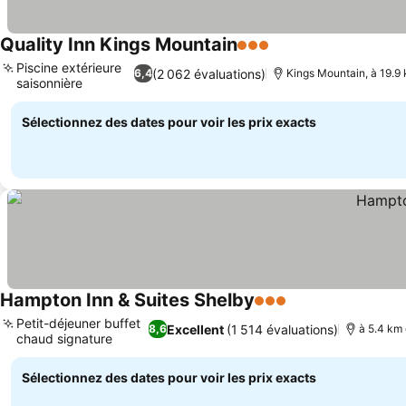
Quality Inn Kings Mountain
3 Étoiles
Consulter les prix
Piscine extérieure
(2 062 évaluations)
6,4
Kings Mountain, à 19.9 
saisonnière
Consulter les prix
Sélectionnez des dates pour voir les prix exacts
Hampton Inn & Suites Shelby
3 Étoiles
Consulter les pri
Petit-déjeuner buffet
Excellent
(1 514 évaluations)
8,6
à 5.4 km 
chaud signature
Consulter les prix
Sélectionnez des dates pour voir les prix exacts