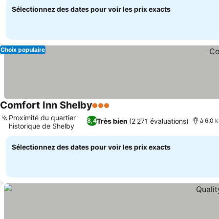
Sélectionnez des dates pour voir les prix exacts
Choix populaire
Comfort Inn Shelby
3 Étoiles
Consulter les prix
Proximité du quartier
Très bien
(2 271 évaluations)
8,4
à 6.0 k
historique de Shelby
Consulter les prix
Sélectionnez des dates pour voir les prix exacts