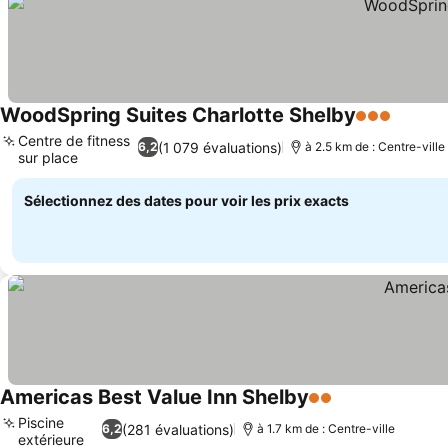
WoodSpring Suites Charlotte Shelby
3 Étoiles
Consult
Centre de fitness
(1 079 évaluations)
6,2
à 2.5 km de : Centre-ville
sur place
Consulter les prix
Sélectionnez des dates pour voir les prix exacts
Americas Best Value Inn Shelby
2 Étoiles
Consulter les p
Piscine
(281 évaluations)
6,2
à 1.7 km de : Centre-ville
extérieure