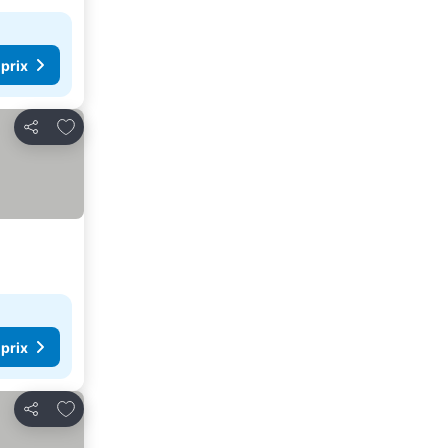
 prix
Ajouter à mes favoris
Partager
 prix
Ajouter à mes favoris
Partager