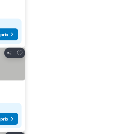
 prix
Ajouter à mes favoris
Partager
 prix