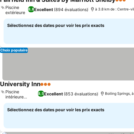
3 Étoile
Con
Piscine
Excellent
(894 évaluations)
8,8
à 3.8 km de : Centre-vil
extérieure
Consulter les prix
Sélectionnez des dates pour voir les prix exacts
Choix populaire
University Inn
3 Étoiles
Consulter les prix
Piscine
Excellent
(853 évaluations)
8,5
Boiling Springs, 
intérieure
Consulter les prix
chauffée
Sélectionnez des dates pour voir les prix exacts