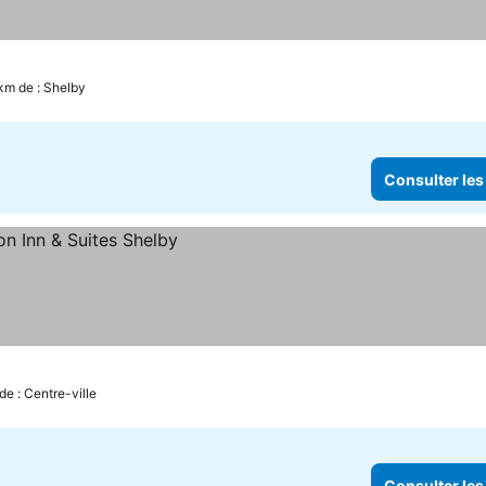
km de : Shelby
Consulter les
x
de : Centre-ville
Consulter les