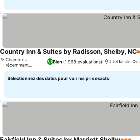
Country Inn & Suites by Radisson, Shelby, NC
3
Chambres
Bien
(1 968 évaluations)
7,9
à 5.4 km de : Cent
récemment
Consulter les prix
rénovées
Sélectionnez des dates pour voir les prix exacts
Fairfield Inn & Suites by Marriott Shelby