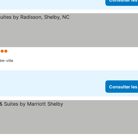
 Étoiles
Consulter les prix
re-ville
Consulter les