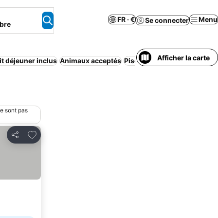
FR · €
Menu
Se connecter
bre
Afficher la carte
it déjeuner inclus
Animaux acceptés
Piscine intérieure
Annulatio
ne sont pas
Ajouter à mes favoris
Partager