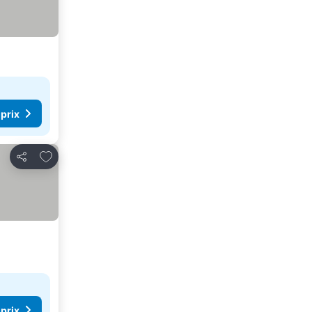
 prix
Ajouter à mes favoris
Partager
 prix