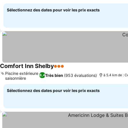
Consulter les prix
Sélectionnez des dates pour voir les prix exacts
Comfort Inn Shelby
3 Étoiles
Consulter les prix
Piscine extérieure
Très bien
(953 évaluations)
8,4
à 5.4 km de : C
saisonnière
Consulter les prix
Sélectionnez des dates pour voir les prix exacts