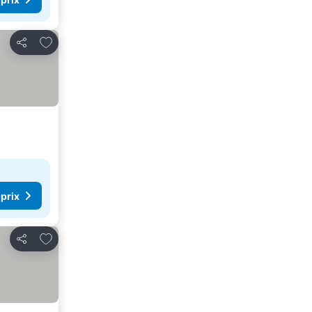
Ajouter à mes favoris
Partager
 prix
Ajouter à mes favoris
Partager