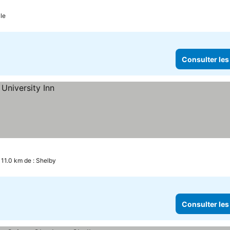
s
sulter les prix
le
Consulter les
à 11.0 km de : Shelby
Consulter les