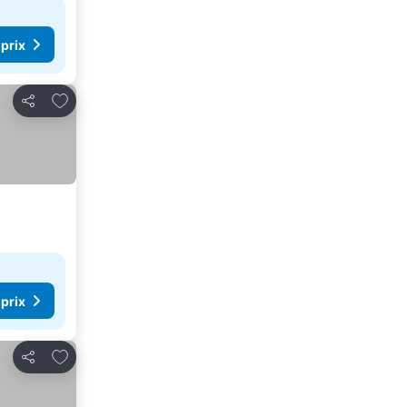
 prix
Ajouter à mes favoris
Partager
 prix
Ajouter à mes favoris
Partager