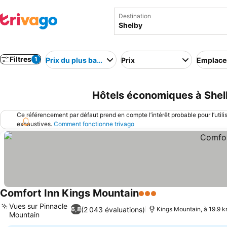
Destination
Filtres
1
Prix du plus bas au plus élevé
Prix
Emplac
Hôtels économiques à Shel
Ce référencement par défaut prend en compte l’intérêt probable pour l’utili
exhaustives.
Comment fonctionne trivago
Comfort Inn Kings Mountain
3 Étoiles
Consulter les prix
Vues sur Pinnacle
(2 043 évaluations)
6,8
Kings Mountain, à 19.9 k
Mountain
Consulter les prix