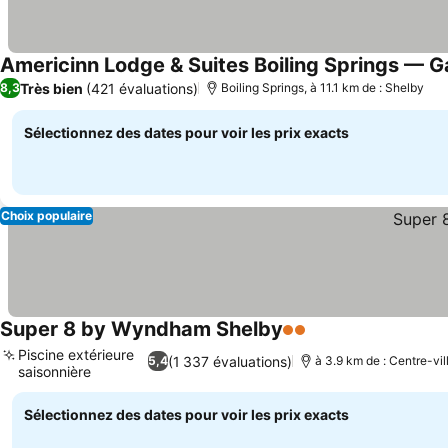
Americinn Lodge & Suites Boiling Springs — 
Très bien
(421 évaluations)
8,3
Boiling Springs, à 11.1 km de : Shelby
Sélectionnez des dates pour voir les prix exacts
Choix populaire
Super 8 by Wyndham Shelby
2 Étoiles
Consulter les prix
Piscine extérieure
(1 337 évaluations)
5,4
à 3.9 km de : Centre-vil
saisonnière
Consulter les prix
Sélectionnez des dates pour voir les prix exacts