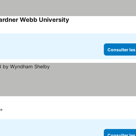
Gardner Webb University
Consulter les prix
Consulter les
le
Consulter les