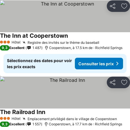
Partager
Aj
The Inn at Cooperstown
Hôtel
Registre des invités sur le thème du baseball
3 Étoiles
9,3
Excellent
1 487
Cooperstown, à 17.5 km de : Richfield Springs
Sélectionnez des dates pour voir
Consulter les prix
les prix exacts
Partager
Aj
The Railroad Inn
Hôtel
Emplacement privilégié dans le village de Cooperstown
3 Étoiles
9,3
Excellent
1 557
Cooperstown, à 17.7 km de : Richfield Springs