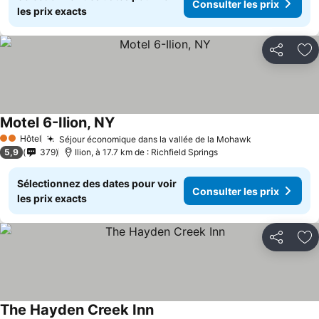
Consulter les prix
les prix exacts
Partager
Aj
Motel 6-Ilion, NY
Hôtel
Séjour économique dans la vallée de la Mohawk
2 Étoiles
5,9
379
Ilion, à 17.7 km de : Richfield Springs
Sélectionnez des dates pour voir
Consulter les prix
les prix exacts
Partager
Aj
The Hayden Creek Inn