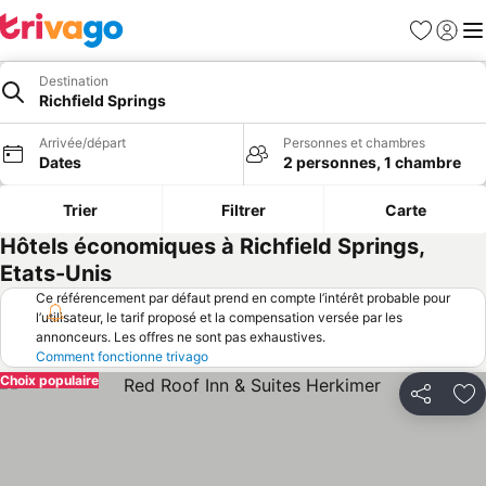
Favoris
Se con
Me
Destination
Richfield Springs
Arrivée/départ
Personnes et chambres
Dates
2 personnes, 1 chambre
Trier
Filtrer
Carte
Hôtels économiques à Richfield Springs,
Etats-Unis
Ce référencement par défaut prend en compte l’intérêt probable pour
l’utilisateur, le tarif proposé et la compensation versée par les
annonceurs. Les offres ne sont pas exhaustives.
Comment fonctionne trivago
Choix populaire
Partager
Aj