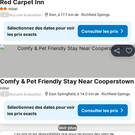
Red Carpet Inn
Hôtel
2 Étoiles
/
Ilion, à 17.7 km de : Richfield Springs
Aucune évaluation
Sélectionnez des dates pour voir
Consulter les prix
les prix exacts
Partager
Aj
Comfy & Pet Friendly Stay Near Cooperstown
Hôtel
/
East Springfield, à 14.0 km de : Richfield Springs
Aucune évaluation
Sélectionnez des dates pour voir
Consulter les prix
les prix exacts
Voir plus
Les prix et les disponibilités que nous recevons des sites de