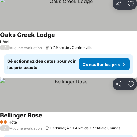
Partager
Aj
Oaks Creek Lodge
Hôtel
/
à 7.9 km de : Centre-ville
Aucune évaluation
Sélectionnez des dates pour voir
Consulter les prix
les prix exacts
Partager
Aj
Bellinger Rose
Hôtel
2 Étoiles
/
Herkimer, à 19.4 km de : Richfield Springs
Aucune évaluation