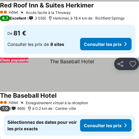
Red Roof Inn & Suites Herkimer
Hôtel
Accès facile à la Thruway
2 Étoiles
8,7
Excellent
3 056
Herkimer, à 18.4 km de : Richfield Springs
81 €
De
Consulter les prix de
8 sites
Consulter les prix
Choix populaire
Partager
Aj
The Baseball Hotel
Hôtel
Enregistrement virtuel à la réception
2 Étoiles
7,0
669
à 0.2 km de : Centre-ville
Sélectionnez des dates pour voir
Consulter les prix
les prix exacts