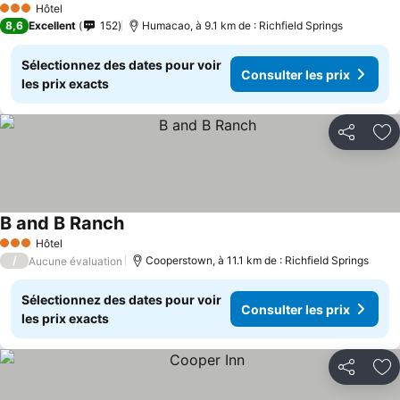
Hôtel
3 Étoiles
8,6
Excellent
152
Humacao, à 9.1 km de : Richfield Springs
Sélectionnez des dates pour voir
Consulter les prix
les prix exacts
Partager
Aj
B and B Ranch
Hôtel
3 Étoiles
/
Cooperstown, à 11.1 km de : Richfield Springs
Aucune évaluation
Sélectionnez des dates pour voir
Consulter les prix
les prix exacts
Partager
Aj