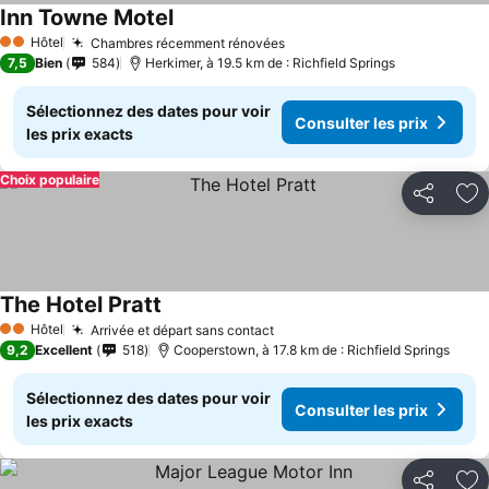
Inn Towne Motel
Hôtel
Chambres récemment rénovées
2 Étoiles
7,5
Bien
584
Herkimer, à 19.5 km de : Richfield Springs
Sélectionnez des dates pour voir
Consulter les prix
les prix exacts
Choix populaire
Partager
Aj
The Hotel Pratt
Hôtel
Arrivée et départ sans contact
2 Étoiles
9,2
Excellent
518
Cooperstown, à 17.8 km de : Richfield Springs
Sélectionnez des dates pour voir
Consulter les prix
les prix exacts