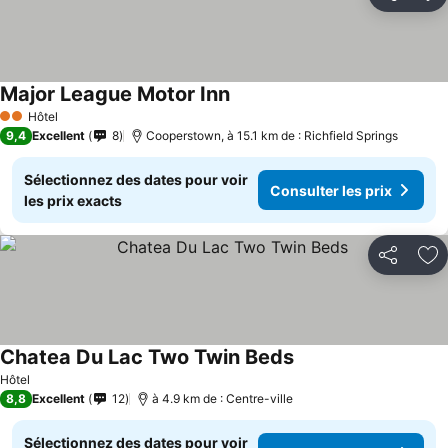
Partager
Aj
Major League Motor Inn
Hôtel
2 Étoiles
9,4
Excellent
8
Cooperstown, à 15.1 km de : Richfield Springs
Sélectionnez des dates pour voir
Consulter les prix
les prix exacts
Partager
Aj
Chatea Du Lac Two Twin Beds
Hôtel
8,8
Excellent
12
à 4.9 km de : Centre-ville
Sélectionnez des dates pour voir