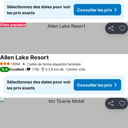
Sélectionnez des dates pour voir
Consulter les prix
les prix exacts
Choix populaire
Partager
Aj
Allen Lake Resort
Hôtel
Cadre de ferme équestre familiale
3 Étoiles
9,4
Excellent
178
à 2.6 km de : Centre-ville
Sélectionnez des dates pour voir
Consulter les prix
les prix exacts
Partager
Aj