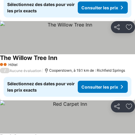
Sélectionnez des dates pour voir
Consulter les prix
les prix exacts
Partager
Aj
The Willow Tree Inn
Hôtel
2 Étoiles
/
Cooperstown, à 19.1 km de : Richfield Springs
Aucune évaluation
Sélectionnez des dates pour voir
Consulter les prix
les prix exacts
Partager
Aj