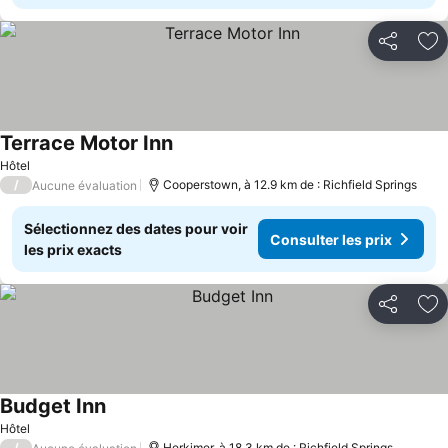
Partager
Aj
Terrace Motor Inn
Hôtel
/
Cooperstown, à 12.9 km de : Richfield Springs
Aucune évaluation
Sélectionnez des dates pour voir
Consulter les prix
les prix exacts
Partager
Aj
Budget Inn
Hôtel
/
Herkimer, à 18.3 km de : Richfield Springs