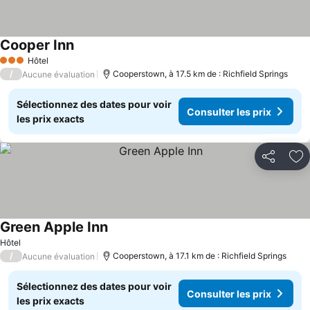
Cooper Inn
Hôtel
3 Étoiles
/
Cooperstown, à 17.5 km de : Richfield Springs
Aucune évaluation
Sélectionnez des dates pour voir
Consulter les prix
les prix exacts
Partager
Aj
Green Apple Inn
Hôtel
/
Cooperstown, à 17.1 km de : Richfield Springs
Aucune évaluation
Sélectionnez des dates pour voir
Consulter les prix
les prix exacts