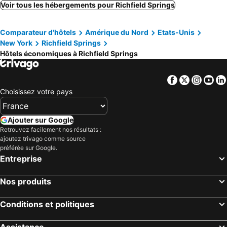
Inn Towne Motel
Voir tous les hébergements pour Richfield Springs
Comparateur d'hôtels
Amérique du Nord
Etats-Unis
New York
Richfield Springs
Hôtels économiques à Richfield Springs
Facebook
Twitter
Insta
Yo
Choisissez votre pays
Ajouter sur Google
Retrouvez facilement nos résultats :
ajoutez trivago comme source
préférée sur Google.
Entreprise
Nos produits
Conditions et politiques
Assistance