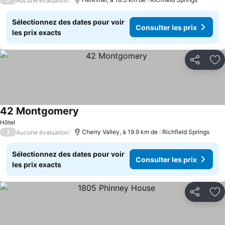
Aucune évaluation
Sélectionnez des dates pour voir
Consulter les prix
les prix exacts
Partager
Aj
42 Montgomery
Hôtel
/
Cherry Valley, à 19.9 km de : Richfield Springs
Aucune évaluation
Sélectionnez des dates pour voir
Consulter les prix
les prix exacts
Partager
Aj