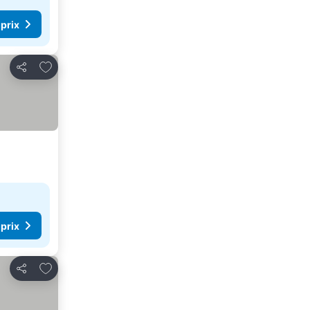
 prix
Ajouter à mes favoris
Partager
 prix
Ajouter à mes favoris
Partager