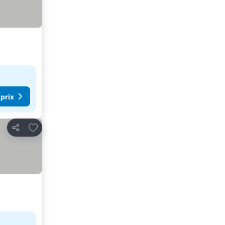
 prix
Ajouter à mes favoris
Partager