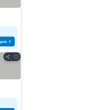
 prix
Ajouter à mes favoris
Partager