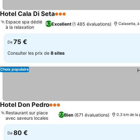
Hotel Cala Di Seta
3 Étoiles
Consulter les prix
Espace spa dédié
Excellent
(1 485 évaluations)
8,7
Calasetta, à
à la relaxation
Consulter les prix
75 €
De
Consulter les prix de
8 sites
Choix populaire
Hotel Don Pedro
3 Étoiles
Consulter les prix
Restaurant sur place
Bien
(671 évaluations)
7,7
0.3 km de la 
avec saveurs locales
Consulter les prix
80 €
De