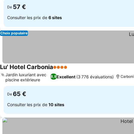
57 €
De
Consulter les prix de
6 sites
Choix populaire
Lu' Hotel Carbonia
4 Étoiles
Consulter les prix
Jardin luxuriant avec
Excellent
(3 776 évaluations)
8,9
Carbonia
piscine extérieure
Consulter les prix
65 €
De
Consulter les prix de
10 sites