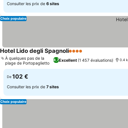
Consulter les prix de
6 sites
Choix populaire
Hotel Lido degli Spagnoli
4 Étoiles
Consulter les prix
À quelques pas de la
Excellent
(1 457 évaluations)
8,7
0.4 k
plage de Portopaglietto
Consulter les prix
102 €
De
Consulter les prix de
7 sites
Choix populaire