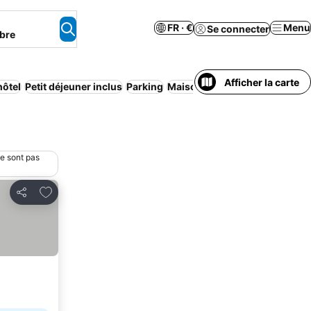
FR · €
Menu
Se connecter
bre
Afficher la carte
hôtel
Petit déjeuner inclus
Parking
Maison/appartement entier
C
ne sont pas
Ajouter à mes favoris
Partager