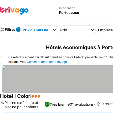
Destination
Filtres
1
Prix du plus bas au plus élevé
Prix
Emplac
Hôtels économiques à Porto
Ce référencement par défaut prend en compte l’intérêt probable pour l’utili
exhaustives.
Comment fonctionne trivago
Hotel I Colori
3 Étoiles
Consulter les prix
Piscine extérieure et
Très bien
(901 évaluations)
8,0
Sant'Ant
piscine pour enfants
Consulter les prix