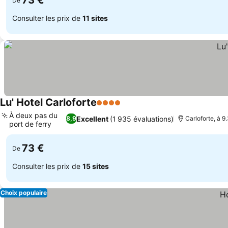
73 €
De
Consulter les prix de
11 sites
Lu' Hotel Carloforte
4 Étoiles
Consulter les prix
À deux pas du
Excellent
(1 935 évaluations)
8,9
Carloforte, à 9
port de ferry
Consulter les prix
73 €
De
Consulter les prix de
15 sites
Choix populaire