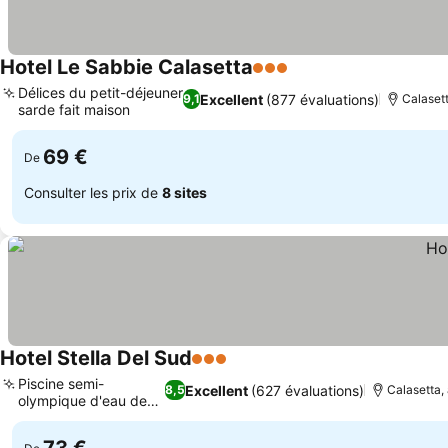
Hotel Le Sabbie Calasetta
3 Étoiles
Consulter les prix
Délices du petit-déjeuner
Excellent
(877 évaluations)
9,1
Calasett
sarde fait maison
Consulter les prix
69 €
De
Consulter les prix de
8 sites
Hotel Stella Del Sud
3 Étoiles
Consulter les prix
Piscine semi-
Excellent
(627 évaluations)
8,5
Calasetta,
olympique d'eau de
Consulter les prix
mer