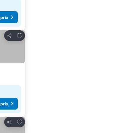
 prix
Ajouter à mes favoris
Partager
 prix
Ajouter à mes favoris
Partager