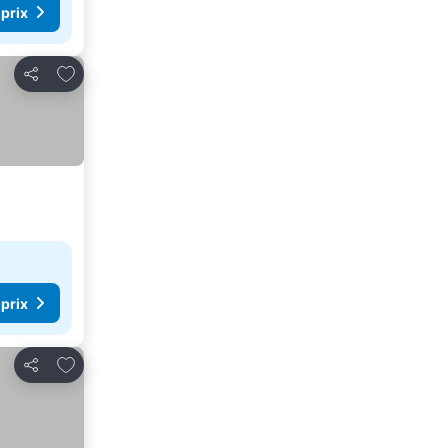
 prix
Ajouter à mes favoris
Partager
 prix
Ajouter à mes favoris
Partager