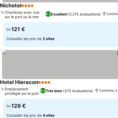
Nichotel
4 Étoiles
Consulter les prix
Chambres avec vue
Excellent
(2 215 évaluations)
9,3
Carlofo
sur le port ou la mer
Consulter les prix
121 €
De
Consulter les prix de
2 sites
Hotel Hieracon
4 Étoiles
Consulter les prix
Emplacement
Très bien
(370 évaluations)
8,2
Carloforte, à
privilégié sur le port
Consulter les prix
126 €
De
Consulter les prix de
4 sites