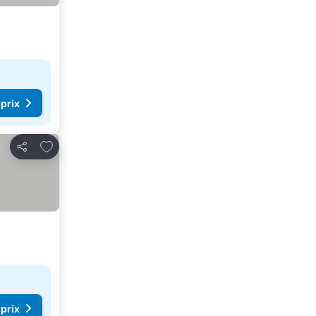
 prix
Ajouter à mes favoris
Partager
 prix