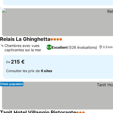
Relais La Ghinghetta
4 Étoiles
Consulter les prix
Chambres avec vues
Excellent
(526 évaluations)
9,6
0.5 km 
captivantes sur la mer
Consulter les prix
215 €
De
Consulter les prix de
6 sites
Choix populaire
Tanit Hotel Villaggio Ristorante