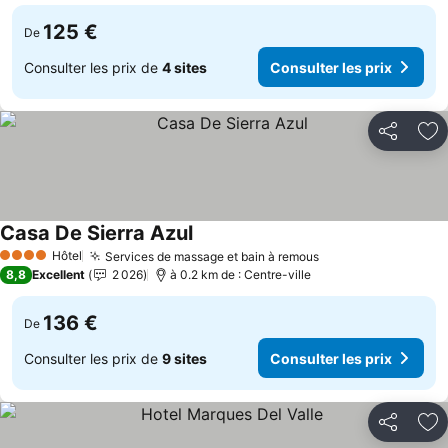
125 €
De
Consulter les prix de
4 sites
Consulter les prix
Partager
Aj
Casa De Sierra Azul
Hôtel
Services de massage et bain à remous
4 Étoiles
8,8
Excellent
2 026
à 0.2 km de : Centre-ville
136 €
De
Consulter les prix de
9 sites
Consulter les prix
Partager
Aj