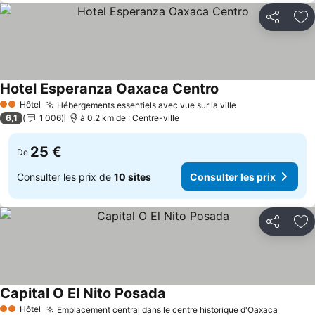
Partager
Aj
Hotel Esperanza Oaxaca Centro
Hôtel
Hébergements essentiels avec vue sur la ville
2 Étoiles
6,1
1 006
à 0.2 km de : Centre-ville
25 €
De
Consulter les prix de
10 sites
Consulter les prix
Partager
Aj
Capital O El Nito Posada
Hôtel
Emplacement central dans le centre historique d'Oaxaca
2 Étoiles