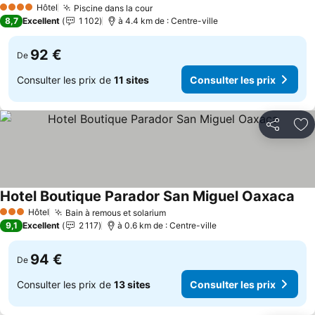
Hôtel
Piscine dans la cour
4 Étoiles
8,7
Excellent
1 102
à 4.4 km de : Centre-ville
92 €
De
Consulter les prix de
11 sites
Consulter les prix
Partager
Aj
Hotel Boutique Parador San Miguel Oaxaca
Hôtel
Bain à remous et solarium
3 Étoiles
9,1
Excellent
2 117
à 0.6 km de : Centre-ville
94 €
De
Consulter les prix de
13 sites
Consulter les prix