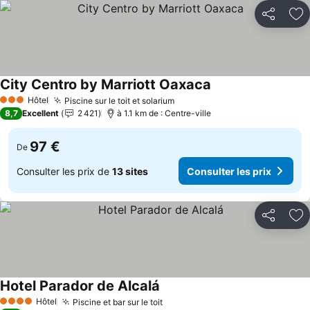
Partager
Aj
City Centro by Marriott Oaxaca
Hôtel
Piscine sur le toit et solarium
3 Étoiles
8,7
Excellent
2 421
à 1.1 km de : Centre-ville
97 €
De
Consulter les prix de
13 sites
Consulter les prix
Partager
Aj
Hotel Parador de Alcalá
Hôtel
Piscine et bar sur le toit
4 Étoiles