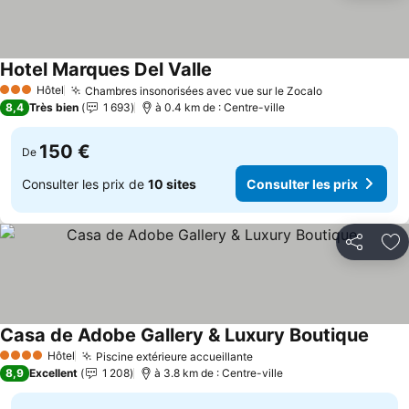
Hotel Marques Del Valle
Hôtel
Chambres insonorisées avec vue sur le Zocalo
3 Étoiles
8,4
Très bien
1 693
à 0.4 km de : Centre-ville
150 €
De
Consulter les prix de
10 sites
Consulter les prix
Partager
Aj
Casa de Adobe Gallery & Luxury Boutique
Hôtel
Piscine extérieure accueillante
4 Étoiles
8,9
Excellent
1 208
à 3.8 km de : Centre-ville