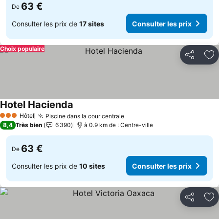
63 €
De
Consulter les prix de
17 sites
Consulter les prix
Choix populaire
Partager
Aj
Hotel Hacienda
Hôtel
Piscine dans la cour centrale
3 Étoiles
8,4
Très bien
6 390
à 0.9 km de : Centre-ville
63 €
De
Consulter les prix de
10 sites
Consulter les prix
Partager
Aj