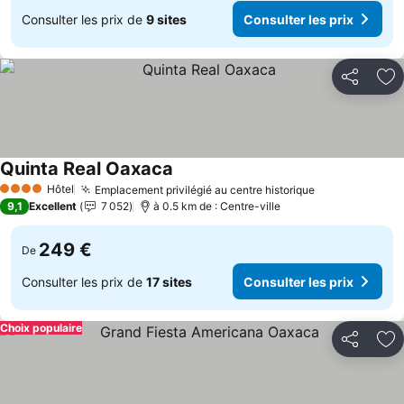
Consulter les prix de
9 sites
Consulter les prix
Partager
Aj
Quinta Real Oaxaca
Hôtel
Emplacement privilégié au centre historique
4 Étoiles
9,1
Excellent
7 052
à 0.5 km de : Centre-ville
249 €
De
Consulter les prix de
17 sites
Consulter les prix
Choix populaire
Partager
Aj