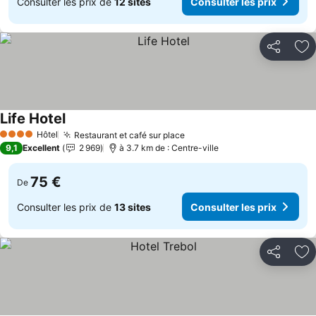
Consulter les prix de
12 sites
Consulter les prix
Partager
Aj
Life Hotel
Hôtel
Restaurant et café sur place
4 Étoiles
9,1
Excellent
2 969
à 3.7 km de : Centre-ville
75 €
De
Consulter les prix de
13 sites
Consulter les prix
Partager
Aj