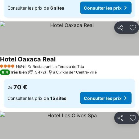
Consulter les prix de
6 sites
Consulter les prix
Partager
Aj
Hotel Oaxaca Real
Hôtel
Restaurant La Terraza de Tita
4 Étoiles
8,4
Très bien
5 472
à 0.7 km de : Centre-ville
70 €
De
Consulter les prix de
15 sites
Consulter les prix
Partager
Aj