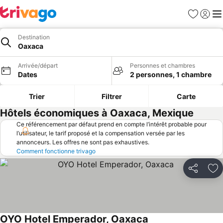
Favoris
Se con
Me
Destination
Oaxaca
Arrivée/départ
Personnes et chambres
Dates
2 personnes, 1 chambre
Trier
Filtrer
Carte
Hôtels économiques à Oaxaca, Mexique
Ce référencement par défaut prend en compte l’intérêt probable pour
l’utilisateur, le tarif proposé et la compensation versée par les
annonceurs. Les offres ne sont pas exhaustives.
Comment fonctionne trivago
Partager
Aj
OYO Hotel Emperador, Oaxaca