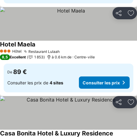
Partager
Aj
Hotel Maela
Hôtel
Restaurant Lulaah
3 Étoiles
8,5
Excellent
1 853
à 0.6 km de : Centre-ville
89 €
De
Consulter les prix de
4 sites
Consulter les prix
Partager
Aj
Casa Bonita Hotel & Luxury Residence