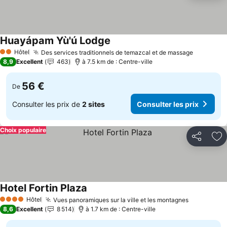
Huayápam Yù'ú Lodge
Hôtel
Des services traditionnels de temazcal et de massage
2 Étoiles
8,9
Excellent
463
à 7.5 km de : Centre-ville
56 €
De
Consulter les prix de
2 sites
Consulter les prix
Choix populaire
Partager
Aj
Hotel Fortin Plaza
Hôtel
Vues panoramiques sur la ville et les montagnes
4 Étoiles
8,6
Excellent
8 514
à 1.7 km de : Centre-ville