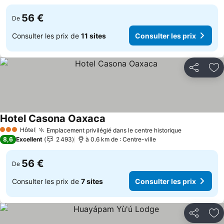
56 €
De
Consulter les prix de
11 sites
Consulter les prix
Partager
Aj
Hotel Casona Oaxaca
Hôtel
Emplacement privilégié dans le centre historique
3 Étoiles
8,6
Excellent
2 493
à 0.6 km de : Centre-ville
56 €
De
Consulter les prix de
7 sites
Consulter les prix
Partager
Aj