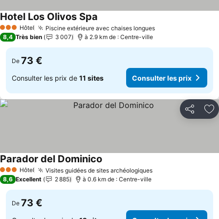
Hotel Los Olivos Spa
Hôtel
Piscine extérieure avec chaises longues
3 Étoiles
8,4
Très bien
3 007
à 2.9 km de : Centre-ville
73 €
De
Consulter les prix de
11 sites
Consulter les prix
Partager
Aj
Parador del Dominico
Hôtel
Visites guidées de sites archéologiques
3 Étoiles
8,6
Excellent
2 885
à 0.6 km de : Centre-ville
73 €
De