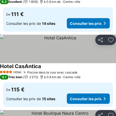
9,2
Excellent
1 808
à 0.6 km de : Centre-ville
111 €
De
Consulter les prix de
14 sites
Consulter les prix
Partager
Aj
Hotel CasAntica
Hôtel
Piscine dans la cour avec cascade
4 Étoiles
8,1
Très bien
2 572
à 0.6 km de : Centre-ville
115 €
De
Consulter les prix de
15 sites
Consulter les prix