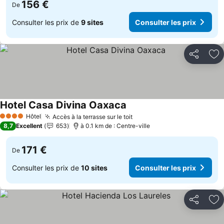
156 €
De
Consulter les prix de
9 sites
Consulter les prix
Partager
Aj
Hotel Casa Divina Oaxaca
Hôtel
Accès à la terrasse sur le toit
4 Étoiles
8,7
Excellent
653
à 0.1 km de : Centre-ville
171 €
De
Consulter les prix de
10 sites
Consulter les prix
Partager
Aj