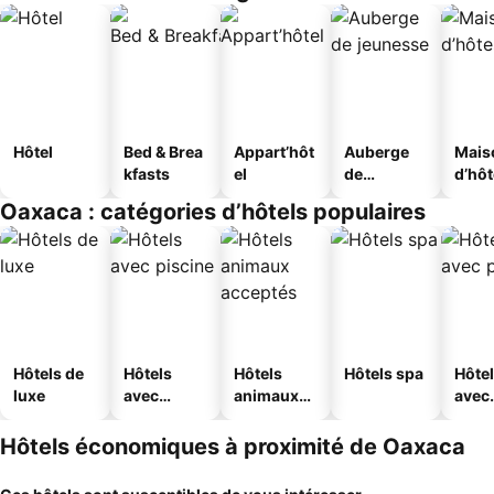
Hôtel
Bed & Brea
Appart’hôt
Auberge
Mais
kfasts
el
de
d’hô
jeunesse
Oaxaca : catégories d’hôtels populaires
Hôtels de
Hôtels
Hôtels
Hôtels spa
Hôte
luxe
avec
animaux
avec
piscine
acceptés
park
Hôtels économiques à proximité de Oaxaca