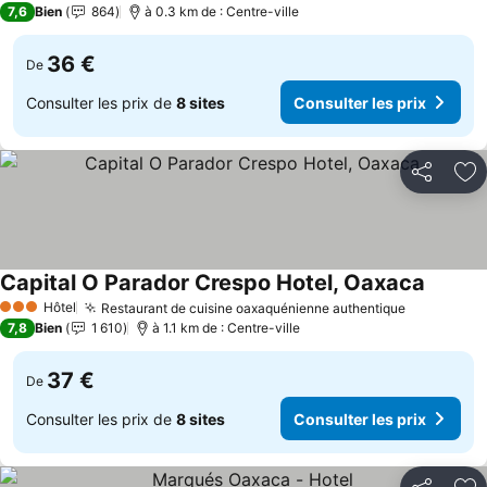
7,6
Bien
864
à 0.3 km de : Centre-ville
36 €
De
Consulter les prix de
8 sites
Consulter les prix
Partager
Aj
Capital O Parador Crespo Hotel, Oaxaca
Hôtel
Restaurant de cuisine oaxaquénienne authentique
3 Étoiles
7,8
Bien
1 610
à 1.1 km de : Centre-ville
37 €
De
Consulter les prix de
8 sites
Consulter les prix