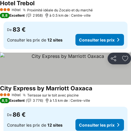
Hotel Trebol
Hôtel
Proximité idéale du Zocalo et du marché
3 Étoiles
8,8
Excellent
2 958
à 0.5 km de : Centre-ville
83 €
De
Consulter les prix de
12 sites
Consulter les prix
Partager
Aj
City Express by Marriott Oaxaca
Hôtel
Terrasse sur le toit avec piscine
3 Étoiles
8,5
Excellent
3 776
à 1.5 km de : Centre-ville
86 €
De
Consulter les prix de
12 sites
Consulter les prix