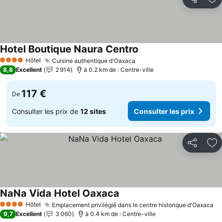
Partager
Aj
Hotel Boutique Naura Centro
Hôtel
Cuisine authentique d'Oaxaca
4 Étoiles
8,8
Excellent
2 914
à 0.2 km de : Centre-ville
117 €
De
Consulter les prix de
12 sites
Consulter les prix
Partager
Aj
NaNa Vida Hotel Oaxaca
Hôtel
Emplacement privilégié dans le centre historique d'Oaxaca
4 Étoiles
9,7
Excellent
3 060
à 0.4 km de : Centre-ville