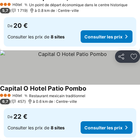
Hôtel
Un point de départ économique dans le centre historique
3 Étoiles
5,7
1 719
à 0.8 km de : Centre-ville
20 €
De
Consulter les prix de
8 sites
Consulter les prix
Partager
Aj
Capital O Hotel Patio Pombo
Hôtel
Restaurant mexicain traditionnel
3 Étoiles
6,7
457
à 0.6 km de : Centre-ville
22 €
De
Consulter les prix de
8 sites
Consulter les prix