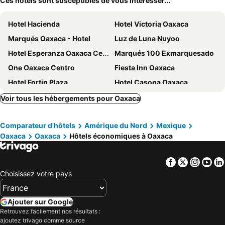
Ces hôtels sont susceptibles de vous intéresser...
Hotel Hacienda
Hotel Victoria Oaxaca
Marqués Oaxaca - Hotel
Luz de Luna Nuyoo
Hotel Esperanza Oaxaca Centro
Marqués 100 Exmarquesado
One Oaxaca Centro
Fiesta Inn Oaxaca
Hotel Fortin Plaza
Hotel Casona Oaxaca
Holiday Inn Express Oaxaca-centro Historico By Ihg
Hotel Oaxaca Real
Voir tous les hébergements pour Oaxaca
Hotel Nacional
Oaxaca Guest Hotel
Comparateur d'hôtels
Amérique du Nord
Mexique
Capital O Hotel Patio Pombo
Hotel Abu
Oaxaca
Oaxaca
Hôtels économiques à Oaxaca
City Express by Marriott Oaxaca
Casa Arnel Oaxaca
City Centro by Marriott Oaxaca
Mision Oaxaca
Facebook
Twitter
Insta
Yo
Grand Fiesta Americana Oaxaca
Quinta Real Oaxaca
Choisissez votre pays
Hotel Casa Conzatti
Hotel Casa Yunenisa
Parador del Dominico
Hotel Principal
Ajouter sur Google
Retrouvez facilement nos résultats :
Bungalows Bugamilia Roja
Selina Oaxaca
ajoutez trivago comme source