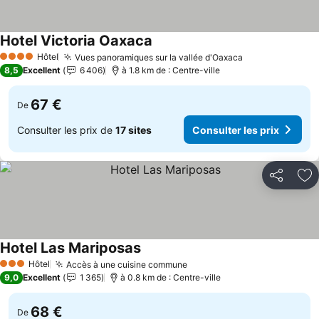
Hotel Victoria Oaxaca
Hôtel
Vues panoramiques sur la vallée d'Oaxaca
4 Étoiles
8,5
Excellent
6 406
à 1.8 km de : Centre-ville
67 €
De
Consulter les prix de
17 sites
Consulter les prix
Partager
Aj
Hotel Las Mariposas
Hôtel
Accès à une cuisine commune
3 Étoiles
9,0
Excellent
1 365
à 0.8 km de : Centre-ville
68 €
De