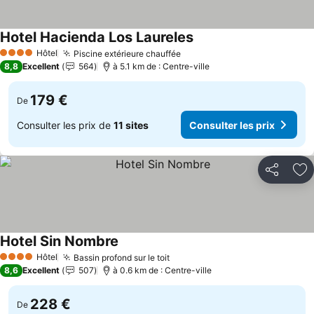
Hotel Hacienda Los Laureles
Hôtel
Piscine extérieure chauffée
4 Étoiles
8,8
Excellent
564
à 5.1 km de : Centre-ville
179 €
De
Consulter les prix de
11 sites
Consulter les prix
Partager
Aj
Hotel Sin Nombre
Hôtel
Bassin profond sur le toit
4 Étoiles
8,6
Excellent
507
à 0.6 km de : Centre-ville
228 €
De