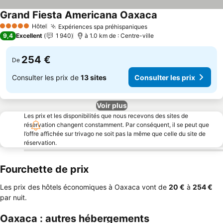
Grand Fiesta Americana Oaxaca
Hôtel
Expériences spa préhispaniques
5 Étoiles
9,4
Excellent
1 940
à 1.0 km de : Centre-ville
254 €
De
Consulter les prix de
13 sites
Consulter les prix
Voir plus
Les prix et les disponibilités que nous recevons des sites de
réservation changent constamment. Par conséquent, il se peut que
l’offre affichée sur trivago ne soit pas la même que celle du site de
réservation.
Fourchette de prix
Les prix des hôtels économiques à Oaxaca vont de
‎20 €
à
‎254 €
par nuit.
Oaxaca : autres hébergements