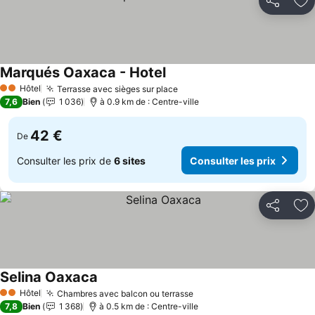
Partager
Aj
Marqués Oaxaca - Hotel
Hôtel
Terrasse avec sièges sur place
2 Étoiles
7,6
Bien
1 036
à 0.9 km de : Centre-ville
42 €
De
Consulter les prix de
6 sites
Consulter les prix
Partager
Aj
Selina Oaxaca
Hôtel
Chambres avec balcon ou terrasse
2 Étoiles
7,8
Bien
1 368
à 0.5 km de : Centre-ville