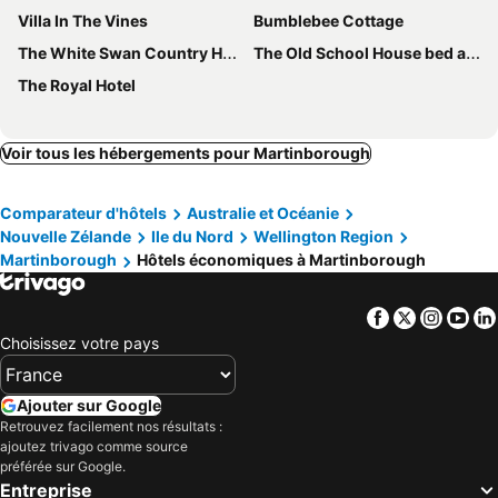
Villa In The Vines
Bumblebee Cottage
The White Swan Country Hotel
The Old School House bed and breakfast
The Royal Hotel
Voir tous les hébergements pour Martinborough
Comparateur d'hôtels
Australie et Océanie
Nouvelle Zélande
Ile du Nord
Wellington Region
Martinborough
Hôtels économiques à Martinborough
Facebook
Twitter
Insta
Yo
Choisissez votre pays
Ajouter sur Google
Retrouvez facilement nos résultats :
ajoutez trivago comme source
préférée sur Google.
Entreprise