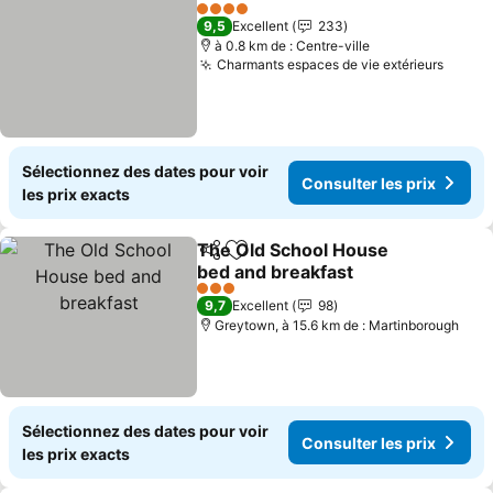
Partager
Ajouter à mes favoris
4 Étoiles
9,5
Excellent
233
à 0.8 km de : Centre-ville
Charmants espaces de vie extérieurs
Sélectionnez des dates pour voir
Consulter les prix
les prix exacts
The Old School House
Partager
Ajouter à mes favoris
bed and breakfast
3 Étoiles
9,7
Excellent
98
Greytown, à 15.6 km de : Martinborough
Sélectionnez des dates pour voir
Consulter les prix
les prix exacts