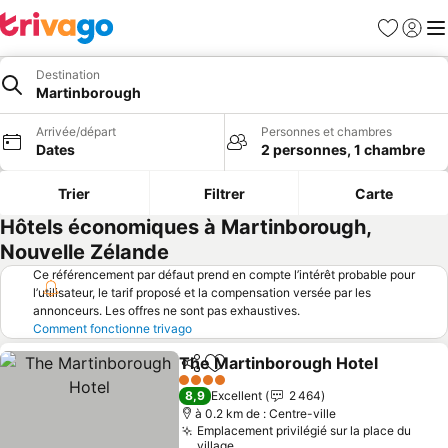
Favoris
Se con
Me
Destination
Martinborough
Arrivée/départ
Personnes et chambres
Dates
2 personnes, 1 chambre
Trier
Filtrer
Carte
Hôtels économiques à Martinborough,
Nouvelle Zélande
Ce référencement par défaut prend en compte l’intérêt probable pour
l’utilisateur, le tarif proposé et la compensation versée par les
annonceurs. Les offres ne sont pas exhaustives.
Comment fonctionne trivago
The Martinborough Hotel
Partager
Ajouter à mes favoris
4 Étoiles
8,9
Excellent
2 464
à 0.2 km de : Centre-ville
Emplacement privilégié sur la place du
village