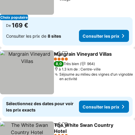
Choix populaire
169 €
De
Consulter les prix de
8 sites
Consulter les prix
Margrain Vineyard Villas
Partager
Ajouter à mes favoris
4 Étoiles
8,0
Très bien
964
à 1.3 km de : Centre-ville
Séjourne au milieu des vignes d'un vignoble
en activité
Sélectionnez des dates pour voir
Consulter les prix
les prix exacts
The White Swan Country
Partager
Ajouter à mes favoris
Hotel